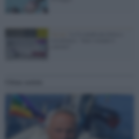
Vaccini /
La Ue manda una lettera a
AstraZeneca: "State violando il
contratto"
Ultime notizie