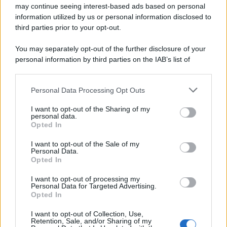
may continue seeing interest-based ads based on personal
information utilized by us or personal information disclosed to
third parties prior to your opt-out.
La scoperta /
Oplontis, le vittime dell’eruzione del Vesuvio
You may separately opt-out of the further disclosure of your
furono più numerose del previsto
personal information by third parties on the IAB’s list of
downstream participants.
Personal Data Processing Opt Outs
This information may also be disclosed by us to third parties
Il medagliere /
Europei di nuoto: Pellecani guida una super
on the IAB’s List of Downstream Participants that may further
I want to opt-out of the Sharing of my
Italia
disclose it to other third parties.
personal data.
Opted In
Please note that this website/app uses one or more Google
services and may gather and store information including but
I want to opt-out of the Sale of my
Personal Data.
not limited to your visit or usage behaviour. You may click to
Opted In
grant or deny consent to Google and its third-party tags to
use your data for below specified purposes in below Google
I want to opt-out of processing my
consent section.
Personal Data for Targeted Advertising.
Opted In
I want to opt-out of Collection, Use,
Retention, Sale, and/or Sharing of my