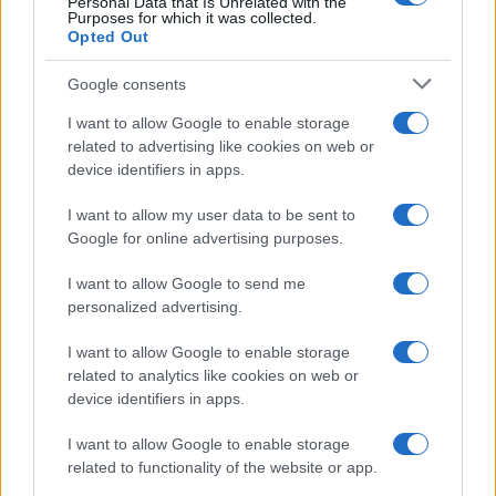
Personal Data that Is Unrelated with the
Purposes for which it was collected.
Opted Out
Syndication
Culture
Google consents
Salute
Globalist
I want to allow Google to enable storage
related to advertising like cookies on web or
Megachip
Globalscience
device identifiers in apps.
GiULia
Globalsport
I want to allow my user data to be sent to
Google for online advertising purposes.
Prima Pagina
I want to allow Google to send me
personalized advertising.
Giornale dello
Chi siamo
I want to allow Google to enable storage
Spettacolo
related to analytics like cookies on web or
Contributors
device identifiers in apps.
Wondernet
Facebook
I want to allow Google to enable storage
Giuliana Sgrena
related to functionality of the website or app.
Twitter