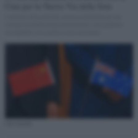
Cina per la Nuova Via della Seta
L’iniziativa 'Belt and Road', promossa da Pechino per una
strategia di collaborazione internazionale è stato giudicato
incompatibile con la politica estera australiana
Cina-Australia