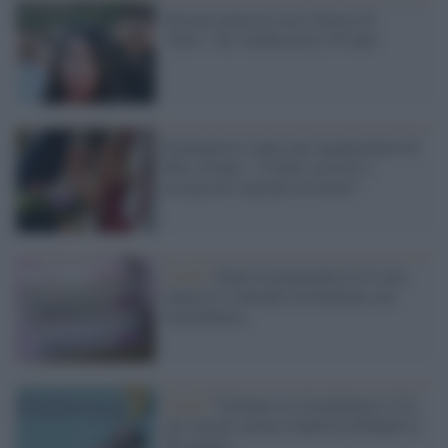
Trovata morta in casa l'attrice di
"Seta": Sei Ashina aveva 36 anni
Femministe contro gli organizzatori di
Miss France: "Criteri sessisti e
assenza di contratto di lavoro"
Covid /
Dopo le polemiche la Ue non
rinnova il contratto di fornitura con
AstraZeneca
Covid /
Vertenza tra AstraZeneca e Ue
sui vaccini: primo round in tribunale il
26 maggio