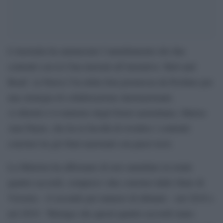
L’Australia ha annunciato l’annullamento dei due
contratti con la Cina inerenti all’iniziativa ‘Belt and
Road’, la Nuova Via della Seta promossa da Pechino per
una strategia di collaborazione internazionale.
A riferirlo è il ministro degli Esteri australiano, Marise
Ann Payne, che ha la facoltà di rivedere i contratti
conclusi tra gli Stati nazionali con paesi terzi.
La Ministra ha affermato di aver annullato in totale
quattro accordi, compresi i due conclusi dallo Stato di
Victoria – il secondo per numero di abitanti – nel 2018 e
nel 2019. “Ritengo che questi quattro accordi siano