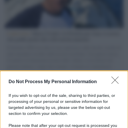
L'intervista /
Marco Croatti e la Flottilla per Gaza: le nostre
vele gonfie grazie alla sollevazione popolare
Il Senatore M5S racconta la sua esperienza sulle barche cariche di
aiuti umanitari assalite dall'esercito israeliano. Una guerra atroce,
il tentativo di disumanizzazione delle vittime, il servilismo del
governo italiano e degli altri europei, il ritorno al colonialismo.
L'importanza dei movimenti.
Do Not Process My Personal Information
Tel Aviv /
La “vittoria totale” di Israele significa una guerra
senza fine
If you wish to opt-out of the sale, sharing to third parties, or
processing of your personal or sensitive information for
targeted advertising by us, please use the below opt-out
section to confirm your selection.
Vangelo /
La vita si intreccia con le paure come il giorno
succede alla notte
Please note that after your opt-out request is processed you