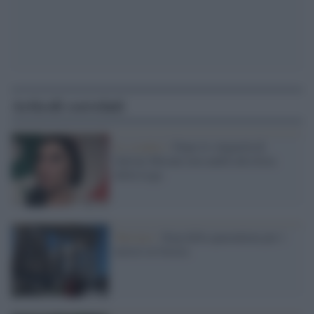
Articoli correlati
Lo scontro /
Dopo le volgarità di
Salvini Morani non andrà alla festa
della Lega
Turismo /
Stop della quarantena per i
turisti in Grecia