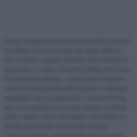
Ormai i contagiati da Coronavirus nel mondo sono quasi
20 milioni e il virus è tutt’altro che sparito, sebbene i
tanti sovranisti e aspiranti dittatorelli stiano battendo su
questa linea. La realtà è che anche in Italia, dove il virus
ha bruscamente rallentato, i contagi stanno risalendo a
causa di un alleggerimento della sicurezza e sebbenegli
asintomatici siano la maggioranza e i morti per fortuna
non sono (e speriamo non saranno mai più) ai livelli di
marzo e aprile, l’arrivo dell’autunno e dell’inverno sta
facendo alzare lo stato di allerta agli scienziati.
Sulla rivista Nature, gli epidemiologi hanno tracciato i