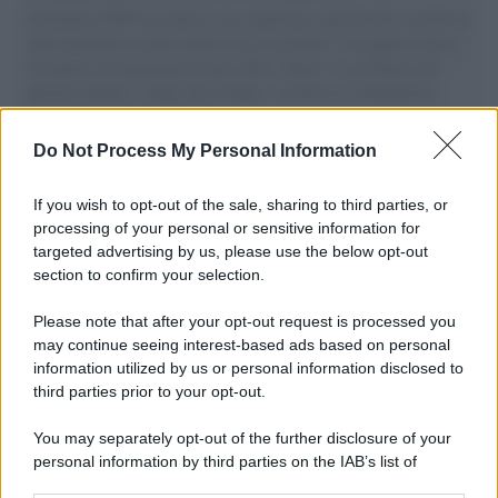
Il Senatore M5S racconta la sua esperienza sulle barche cariche di
aiuti umanitari assalite dall'esercito israeliano. Una guerra atroce,
il tentativo di disumanizzazione delle vittime, il servilismo del
governo italiano e degli altri europei, il ritorno al colonialismo.
L'importanza dei movimenti.
Do Not Process My Personal Information
Palestina /
Il Board of Peace di Trump assegna il primo
contratto per un rudimentale avamposto militare a Gaza
If you wish to opt-out of the sale, sharing to third parties, or
processing of your personal or sensitive information for
targeted advertising by us, please use the below opt-out
section to confirm your selection.
L'evento /
La Sila diventa un palcoscenico naturale: nasce “A
Farla Amare Comincia Tu – Opera Sila”
Please note that after your opt-out request is processed you
may continue seeing interest-based ads based on personal
information utilized by us or personal information disclosed to
third parties prior to your opt-out.
Il ricordo /
Le radici di Francesco Guccini
You may separately opt-out of the further disclosure of your
personal information by third parties on the IAB’s list of
downstream participants.