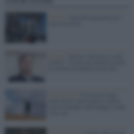
Articoli correlati
Turismo /
Stop della quarantena per i
turisti in Grecia
Covid19 /
Burioni, shock per la scelta
di BoJo: “Accetta cinicamente la morte
di centinaia di migliaia di persone”
La riflessione /
Con la nuova legge
sulla caccia si potrà sparare a specie
rare in montagna, nelle spiagge e anche
sotto casa
Il cambiamento /
Il futuro delle foreste