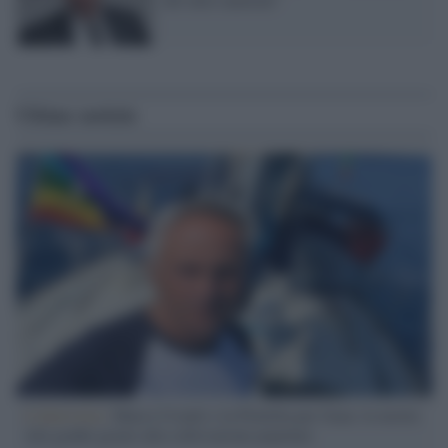
Ultime notizie
L'intervista /
Marco Croatti e la Flottilla per Gaza: le nostre
vele gonfie grazie alla sollevazione popolare