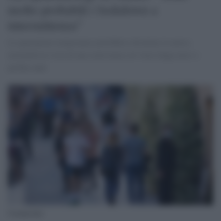
molto probabili i lockdown a
intermittenza"
Le quarantene temporanee potrebbero diventare la nuova
normalità in vista di una convivenza col virus lunga mesi o
perfino anni.
Coronavirus