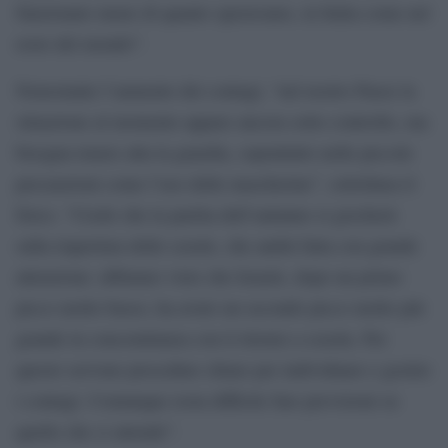
funzionato meno di quanto speravamo, in Italia come nel
resto del mondo”.
Nonostante l’aumento dei contagi, “nel nostro Paese la
situazione al momento appare ancora sotto controllo, ma
bisogna tenere alta la guardia, soprattutto nelle piccole
precauzioni come l’uso delle mascherine”, sottolinea il
fisico. “Credo che la partita dell’autunno si giocherà
sulla riapertura delle scuole, che andrà fatta con grande
attenzione: abbiamo visto che Israele, dopo un primo
picco molto basso, ha avuto un secondo picco molto più
grande in concomitanza con il ritorno a scuola. Per
questo servono procedure chiare per individuare e gestire
i contagi. Comunque resta difficile fare previsioni su
quello che ci attende”.