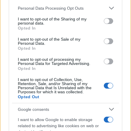
Personal Data Processing Opt Outs
This information may also be disclosed by us to third parties
L'anniversario /
90 anni di Yves Saint Laurent, tra moda e
on the IAB’s List of Downstream Participants that may further
I want to opt-out of the Sharing of my
scandali
disclose it to other third parties.
personal data.
Opted In
Please note that this website/app uses one or more Google
services and may gather and store information including but
I want to opt-out of the Sale of my
Personal Data.
not limited to your visit or usage behaviour. You may click to
Opted In
grant or deny consent to Google and its third-party tags to
use your data for below specified purposes in below Google
I want to opt-out of processing my
consent section.
Personal Data for Targeted Advertising.
Opted In
I want to opt-out of Collection, Use,
Retention, Sale, and/or Sharing of my
Personal Data that Is Unrelated with the
Purposes for which it was collected.
Opted Out
Syndication
Culture
Google consents
Salute
Globalist
I want to allow Google to enable storage
related to advertising like cookies on web or
Megachip