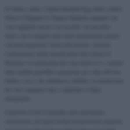
Su Nature, anche l’esperta Rosalind Eggo della London
School of Hygiene & Tropical Medicine ammette che
“non sappiamo ancora cosa accadrà” nel prossimo
futuro, ma la maggior parte degli epidemiologi guarda
con preoccupazione l’arrivo dell’inverno. Secondo
l’immunologa Akiko Iwasaki della Yale School of
Medicine, la trasmissione del virus SarsCov2 e i sintomi
della malattia potrebbero peggiorare per colpa dell’aria
fredda e secca, che aumenta la stabilità e la trasmissione
dei virus respiratori oltre a indebolire le difese
immunitarie.
Il pericolo Covid-19 potrebbe pure ripresentarsi
ciclicamente: gli esperti di Harvard prevedono epidemie