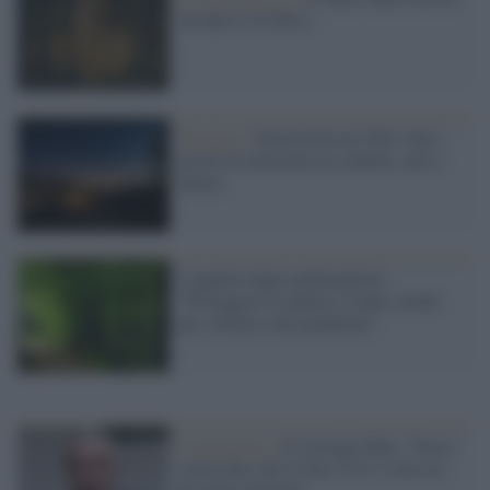
europee è in bilico
Trentino /
Orme Festival 2024: dieci
giorni di emozioni tra sentieri, arte e
natura
L'appello degli ambientalisti:
"Proteggere la natura è l'unico modo
per sottrarci alle pandemie"
Coronavirus /
Il virologo Palù: "Non è
eresia dire che il Sars-CoV-2 non sia
del tutto naturale"