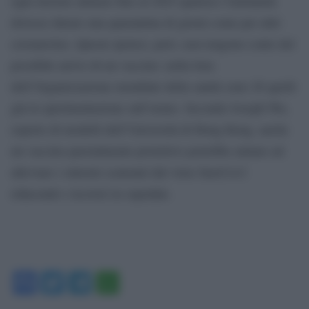
ogni inverno almeno fino al 2025 qualora l’immunità
dovesse durare una quarantina di giorni come per altri
coronavirus. Queste ipotesi, però, non tengono conto del
possibile arrivo di un vaccino: nella lista
dell’Organizzazione mondiale della sanità sono 26 quelli
già in sperimentazione sull’uomo. Secondo Joseph Wu,
esperto di modelli dell’Università di Hong Kong, anche
un vaccino parzialmente protettivo potrebbe aiutare ad
alleviare i sintomi scatenati dal virus SarsCov2
riducendo i ricoveri in ospedale.
Facebook
Twitter
Telegram
WhatsApp