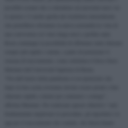
possibili scenari che ci attendono nei prossimi mesi: tra
le ipotesi c’è anche quella dei lockdown intermittenti,
che potrebbero diventare la nuova normalità in vista di
una convivenza col virus lunga mesi o perfino anni.
Resta comunque la possibilità di effettuare mini chiusure
sempre più rapide e mirate, a patto di potenziare il
sistema di tracciamento, come sottolinea il fisico Enzo
Marinari dell’Università Sapienza di Roma.
“Fin dall’inizio della pandemia si era ipotizzato che
dopo la fase acuta avremmo dovuto essere pronti a fare
chiusure rapide e mirate per contenere i contagi”,
afferma Marinari. Per realizzare questo obiettivo “sarà
fondamentale migliorare le procedure, gli algoritmi e le
app per il tracciamento dei contatti, che finora hanno