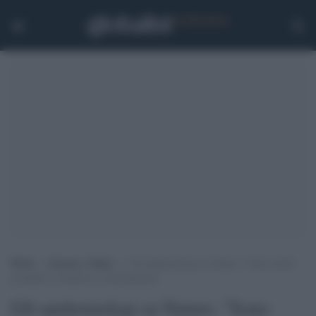
Home
>
Scienza e Salute
>
Gli epidemiologi su Nature: “Sono molto
probabili i lockdown a intermittenza”
Gli epidemiologi su Nature: "Sono