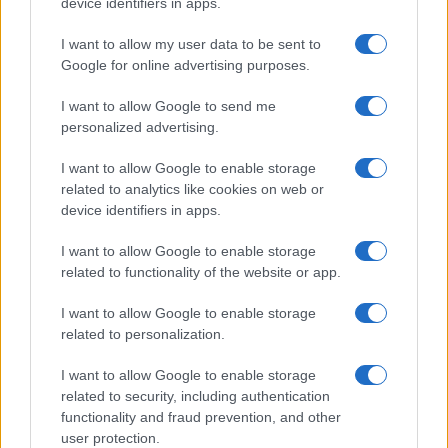
Globalscience
device identifiers in apps.
GiULia
Globalsport
I want to allow my user data to be sent to
Google for online advertising purposes.
Prima Pagina
I want to allow Google to send me
personalized advertising.
Giornale dello
Chi siamo
I want to allow Google to enable storage
Spettacolo
related to analytics like cookies on web or
Contributors
device identifiers in apps.
Wondernet
Facebook
I want to allow Google to enable storage
Giuliana Sgrena
related to functionality of the website or app.
Twitter
I want to allow Google to enable storage
Google News
related to personalization.
Mastodon
I want to allow Google to enable storage
related to security, including authentication
Cookie Policy
functionality and fraud prevention, and other
user protection.