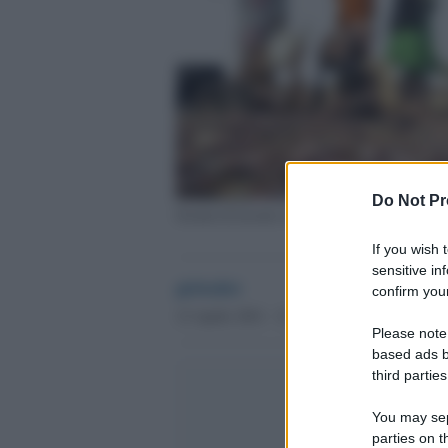
Do Not Pr
Sciami di locuste in Somalia
If you wish 
sensitive in
globalist
confirm your
12 Aprile 2021 - 12.36
Please note
based ads b
third parties
You may sepa
parties on t