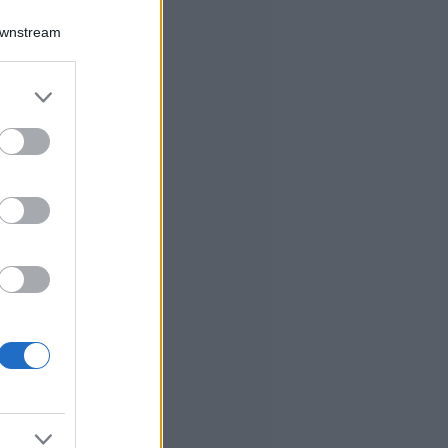
Downstream
er and store
to grant or
ed purposes