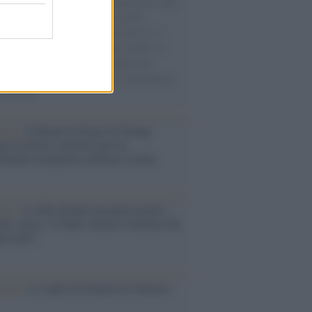
natore M5S racconta la sua esperienza sulle
e cariche di aiuti umanitari assalite
sercito israeliano. Una guerra atroce, il
ivo di disumanizzazione delle vittime, il
ismo del governo italiano e degli altri
ei, il ritorno al colonialismo. L'importanza
ovimenti.
tina /
Il Board of Peace di Trump
na il primo contratto per un
mentale avamposto militare a Gaza
nto /
La Sila diventa un palcoscenico
rale: nasce “A Farla Amare Comincia Tu
ra Sila”
cordo /
Le radici di Francesco Guccini