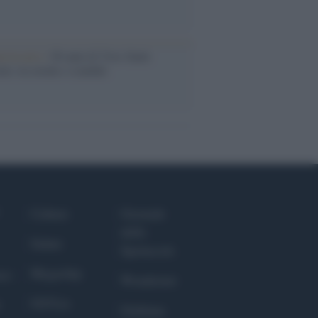
iversario /
90 anni di Yves Saint
nt, tra moda e scandali
Culture
Giornale
dello
Salute
Spettacolo
Megachip
nce
Wondernet
GiULia
Giuliana