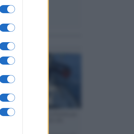
me notizie
ervista /
Marco Croatti e la Flottilla per
 le nostre vele gonfie grazie alla
vazione popolare