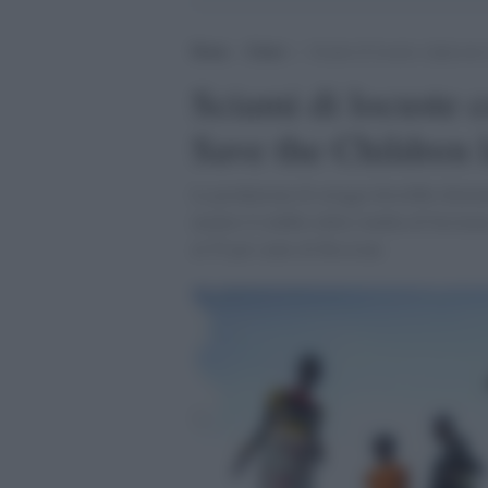
Home
>
Esteri
>
Sciami di locuste colpiscono 
Sciami di locuste 
Save the Children l
La produzione di ortaggi dovrebbe diminui
mentre il reddito della vendita di bestiam
al 55 per cento di flessione