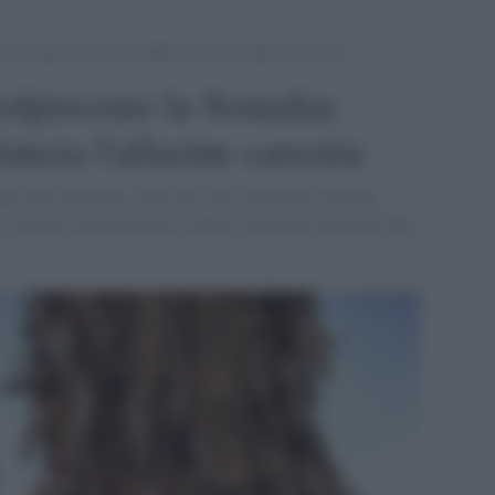
la Somalia: Save the Children lancia l’allarme carestia
colpiscono la Somalia:
ancia l'allarme carestia
re fino all'80 per cento nel corso di questa stagione,
e, pilastro dell'economia somala, dovrebbe registrare fino