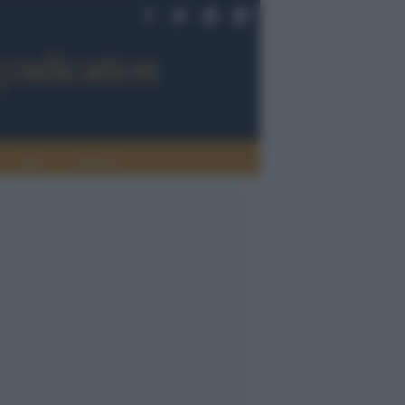
Sport
Tendenze