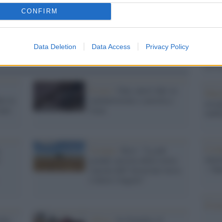
Il Se
barch
CONFIRM
dall'e
tentat
servil
Data Deletion
Data Access
Privacy Policy
europ
dei m
Il caso /
Onu, nuovi dati su
Pales
io la
malnutrizione e carestia a
asseg
tato
Gaza
rudi
L'eve
,
Ucraina /
Kiev: "La più
natu
grande carestia della storia
– Ope
causata dall’invasione russa
è dietro l'angolo"
Il ri
sky:
Africa /
In Somalia c'è