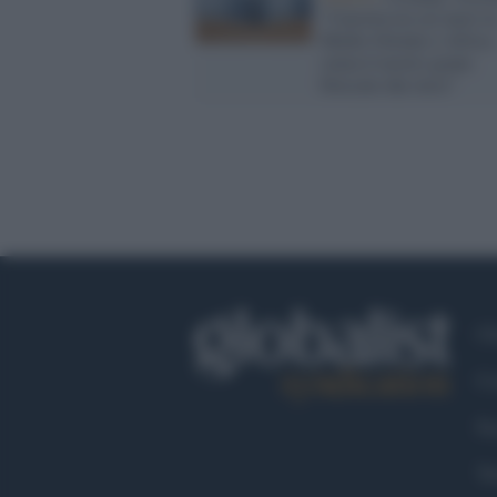
"Carestia tra sei mesi i
Medio Oriente e Africa
senza il nostro grano
bloccato dai russi"
Ch
Co
Fa
Tw