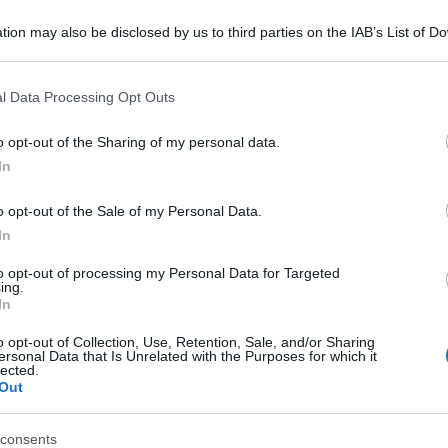
tion may also be disclosed by us to third parties on the IAB’s List of 
 that may further disclose it to other third parties.
 that this website/app uses one or more Google services and may gath
l Data Processing Opt Outs
including but not limited to your visit or usage behaviour. You may click 
 to Google and its third-party tags to use your data for below specifi
o opt-out of the Sharing of my personal data.
ogle consent section.
In
 colpita da sciami di locuste, condizioni
o opt-out of the Sale of my Personal Data.
In
zioni al di sotto della media che porteranno
to opt-out of processing my Personal Data for Targeted
iciente cibo.
ing.
In
oprio sito web, Save the Children afferma che i
 dovrebbero diminuire fino all’80 per cento nel
o opt-out of Collection, Use, Retention, Sale, and/or Sharing
ersonal Data that Is Unrelated with the Purposes for which it
lected.
 reddito derivante dalla vendita di bestiame,
Out
ebbe registrare fino al 55 per cento di
consents