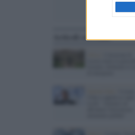
Articoli correlati
Africa /
L'invasione di
locuste mette in ginocch
Somalia: dichiarato lo s
di emergenza
Nazioni Unite /
Ucraina
l'Onu si appella ai super
ricchi: "Aiutateci ad
affrontare l'insicurezza
alimentare globale"
Guerra /
Ucraina, Vysot