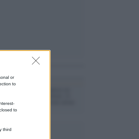
i anche
sonal or
ection to
La lettera /
Ventisei ore
senza spese militari, 34
milioni di persone salvate
nterest-
dalla fame
closed to
 third