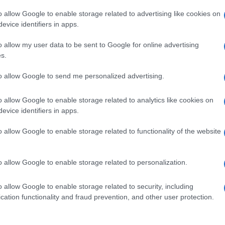
o allow Google to enable storage related to advertising like cookies on
no a racimolare disperatamente un pasto giornaliero per i
evice identifiers in apps.
iti. Analisi prevedono che quest’anno le famiglie povere nel sud
o allow my user data to be sent to Google for online advertising
r cento del cibo dai loro raccolti.
s.
Ulti
 Paese del Corno d’Africa fece fronte alla propria ultima grande
to allow Google to send me personalized advertising.
rado di procurarsi il 50 per cento del cibo dai propri raccolti e
o allow Google to enable storage related to analytics like cookies on
oro vendita.
evice identifiers in apps.
o allow Google to enable storage related to functionality of the website
pp
o allow Google to enable storage related to personalization.
o allow Google to enable storage related to security, including
L'int
cation functionality and fraud prevention, and other user protection.
Gaza:
solle