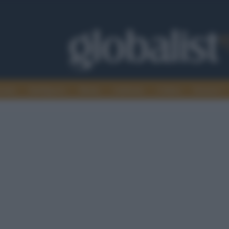
omia
Intelligence
Media
Ambiente
Cultura
Scienza