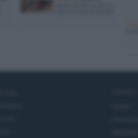
n
allarme carestia: in corso la
peggiore siccità del decennio
L'ann
Laure
Syndication
i siamo
ntributors
Globalist
cebook
Globalscie
itter
Globalsport