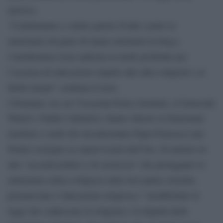
missiva.
“Continuiamo a vedere parole d’odio contro le
minoranze da parte di imam estremisti in Iraq e
l’intolleranza resta radicata in modo profondo per
l’assenza di educazione rispetto alle altre religioni e ai
diritti umani” continua il testo.
I firmatari, tra cui l’Assyrian Policy Institute, il Genocide
Watch e Nadia’s Initiative, hanno chiesto ai funzionari
iracheni e curdi che incontreranno Papa Francesco per
fornire sostegno ai sopravvissuti dell’Isis, di mettere in
atto “accordi politici e di sicurezza” che proteggano le
minoranze etnico-religiose nelle loro patrie storiche,
promuovano l’educazione religiosa e “modifichino le
leggi che colpiscono la religione e la dignità delle