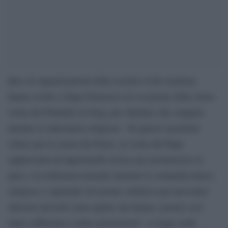
Ben 44 organizzazioni della società civile irachena
hanno scritto a Papa Francesco in occasione della storia
visita del Pontefice in Iraq, per chiedere che vengano
tutelate le minoranze religiose: “In questo momento
critico per la storia del Paese, la visita del Papa
rappresenta un’opportunità storica per promuovere la
pace e la tolleranza tenendo insieme le comunità etnico-
religiose e ispirando un’azione collettiva per prevenire
ulteriori atrocità come quelle che hanno causato così
tanta sofferenza a tante generazioni”, si legge nella