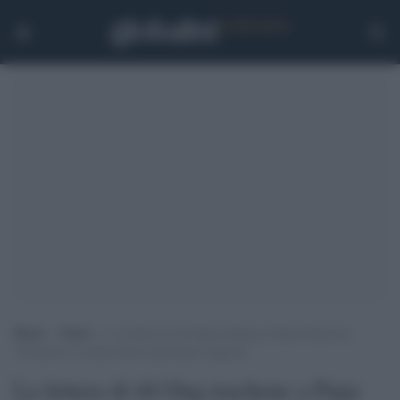
Home
>
Esteri
>
La lettera di 44 Ong irachene a Papa Francesco:
“Promuova la tutela delle minoranze religiose”
La lettera di 44 Ong irachene a Papa