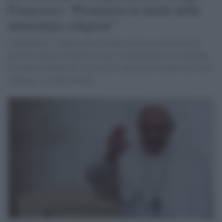
Francesco: "Promuova la tutela delle
minoranze religiose"
Continuiamo a vedere parole d'odio contro le minoranze da
parte di imam estremisti in Iraq e l'intolleranza resta radicata
in modo profondo per l'assenza di educazione rispetto alle altre
religioni e ai diritti umani