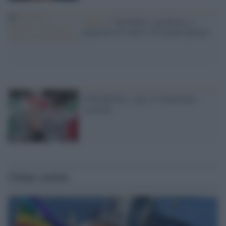
Analisi /
Occidente e pacifismo, a
proposito di valori e di mondo plurale
Il Pd dell'Eur, i gay e le minoranze
scomode
Ultime notizie