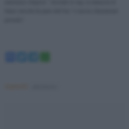
minoranze religiose”. Secondo le ong, la minaccia di
future atrocità da parte dell’Isis “è ancora chiaramente
presente”.
Facebook
Twitter
Telegram
WhatsApp
Argomenti:
papa francesco