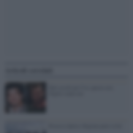
Articoli correlati
Tutti assolti per Uva: questa sera
l'Egitto siamo noi
Processo Quirra: Regione parte civile