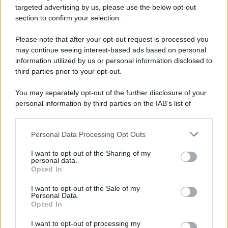
targeted advertising by us, please use the below opt-out
section to confirm your selection.
Lo studio /
Disinformazione russa e destra: anche la
macchina propagandistica di Putin dietro la crisi di Ceuta
Please note that after your opt-out request is processed you
may continue seeing interest-based ads based on personal
information utilized by us or personal information disclosed to
third parties prior to your opt-out.
Tendenze /
Sale il numero degli acquisti online in Europa e
You may separately opt-out of the further disclosure of your
aumentano le vendite di articoli second hand
personal information by third parties on the IAB’s list of
downstream participants.
Personal Data Processing Opt Outs
This information may also be disclosed by us to third parties
Pd /
Un partito progressista e di sinistra che si spacca sul
on the IAB’s List of Downstream Participants that may further
I want to opt-out of the Sharing of my
riarmo ha un serio problema
disclose it to other third parties.
personal data.
Opted In
Please note that this website/app uses one or more Google
services and may gather and store information including but
I want to opt-out of the Sale of my
Personal Data.
not limited to your visit or usage behaviour. You may click to
Opted In
grant or deny consent to Google and its third-party tags to
use your data for below specified purposes in below Google
I want to opt-out of processing my