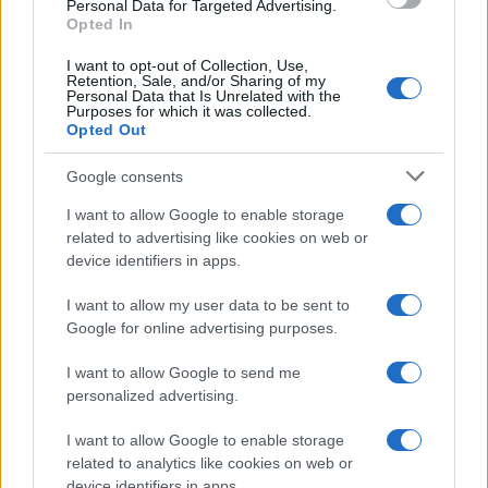
consent section.
Personal Data for Targeted Advertising.
Opted In
I want to opt-out of Collection, Use,
Retention, Sale, and/or Sharing of my
Personal Data that Is Unrelated with the
Purposes for which it was collected.
Opted Out
Syndication
Culture
Google consents
Salute
Globalist
I want to allow Google to enable storage
related to advertising like cookies on web or
Megachip
Globalscience
device identifiers in apps.
GiULia
Globalsport
I want to allow my user data to be sent to
Google for online advertising purposes.
Prima Pagina
I want to allow Google to send me
personalized advertising.
Giornale dello
Chi siamo
I want to allow Google to enable storage
Spettacolo
related to analytics like cookies on web or
Contributors
device identifiers in apps.