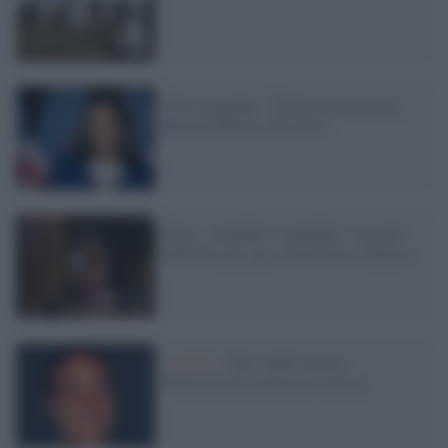
Crisi migranti: "Prima missione per
Kamala Harris all'estero"
Texas, omofobo e xenofobo: stop alle
adozioni per gay e minoranze religiose
Cinema /
Uno studio accusa:
Hollywood è razzista e sessista