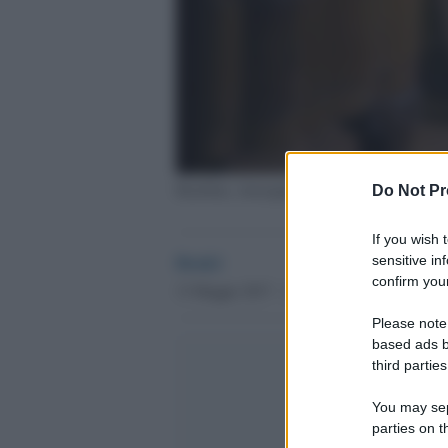
Bambina, immagine d'archivio
Do Not Pr
If you wish 
Desk1
sensitive in
confirm your
13 Maggio 2017 - 11.31
Please note
based ads b
third parties
You may sepa
parties on t