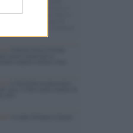
e cariche di aiuti umanitari assalite
sercito israeliano. Una guerra atroce, il
ivo di disumanizzazione delle vittime, il
ismo del governo italiano e degli altri
ei, il ritorno al colonialismo. L'importanza
ovimenti.
tina /
Il Board of Peace di Trump
na il primo contratto per un
mentale avamposto militare a Gaza
nto /
La Sila diventa un palcoscenico
rale: nasce “A Farla Amare Comincia Tu
ra Sila”
cordo /
Le radici di Francesco Guccini