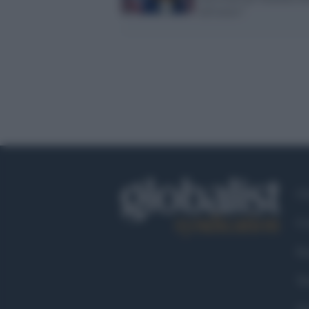
all'estero"
Ch
Co
Fa
Tw
Go