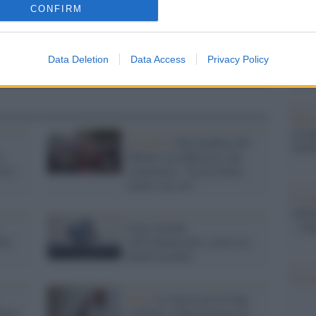
barch
CONFIRM
dall'e
tentat
servil
Data Deletion
Data Access
Privacy Policy
europ
dei m
Pales
asseg
Covid19 /
Dai bambini del
rudi
o
Malawi un abbraccio che
erve
commuove: "Forza Italia,
siamo con voi"
L'eve
natu
– Ope
Gaza, bombe
fio
sull'orfanotrofio: morti tre
bimbi disabili
Il ri
Iraq /
La lettera di 44 Ong
rris
irachene a Papa Francesco: