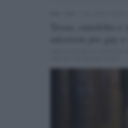
Home
>
Esteri
>
Texas, omofobo e xenofobo: s
Texas, omofobo e x
adozioni per gay e
Approvata una legge che consente agli orfa
coppie gay e alle minoranze religiose