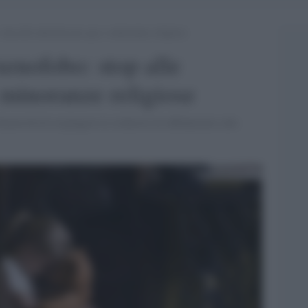
top alle adozioni per gay e minoranze religiose
enofobo: stop alle
 minoranze religiose
notrofi di respingere le richieste di affidamento alle