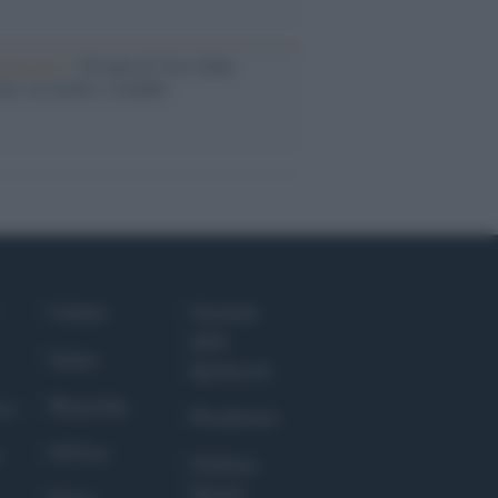
iversario /
90 anni di Yves Saint
nt, tra moda e scandali
Culture
Giornale
dello
Salute
Spettacolo
Megachip
nce
Wondernet
GiULia
Giuliana
Sgrena
Prima