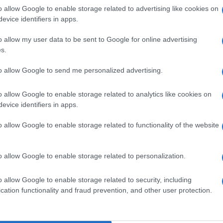
ondi pubblici. La decisione è stata criticata dai
o allow Google to enable storage related to advertising like cookies on
evice identifiers in apps.
e discriminazioni che comporta e le conseguenze
ni.
o allow my user data to be sent to Google for online advertising
s.
Ulti
to allow Google to send me personalized advertising.
o allow Google to enable storage related to analytics like cookies on
pp
evice identifiers in apps.
o allow Google to enable storage related to functionality of the website
razzisti: la destra trasforma i migranti in un’arma
o allow Google to enable storage related to personalization.
L'int
o allow Google to enable storage related to security, including
Gaza:
cation functionality and fraud prevention, and other user protection.
solle
Il Se