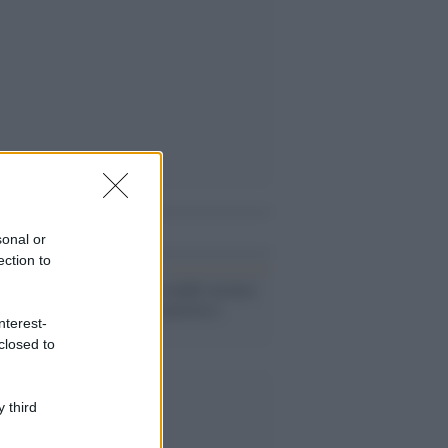
i anche
sonal or
ection to
Cinema /
Uno studio accusa:
Hollywood è razzista e
nterest-
sessista
closed to
 third