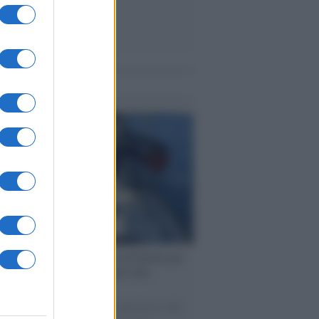
me notizie
ervista /
Marco Croatti e la Flottilla per
 le nostre vele gonfie grazie alla
vazione popolare
natore M5S racconta la sua esperienza sulle