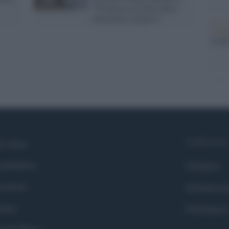
"Promuova la tutela delle
minoranze religiose"
L'ann
Laure
Syndication
i siamo
ntributors
Globalist
cebook
Globalscie
itter
Globalsport
ogle News