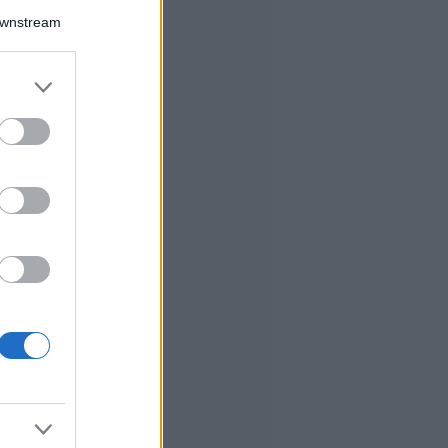
Downstream
er and store
to grant or
ed purposes