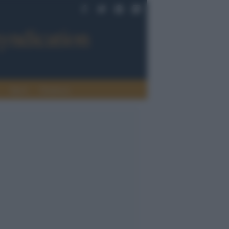
Sport
Tendenze