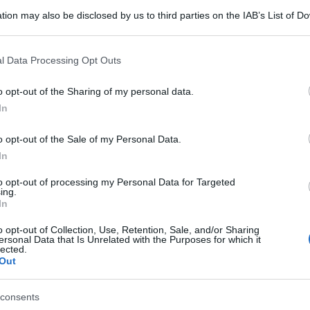
tion may also be disclosed by us to third parties on the IAB’s List of 
 that may further disclose it to other third parties.
 that this website/app uses one or more Google services and may gath
l Data Processing Opt Outs
including but not limited to your visit or usage behaviour. You may click 
 to Google and its third-party tags to use your data for below specifi
o opt-out of the Sharing of my personal data.
ogle consent section.
In
rma la sua propensione xenofoba e omofoba. La
o opt-out of the Sale of my Personal Data.
atunitense, a maggioranza repubblicana, ha
In
 legge che consente anche alle agenzie e agli
to opt-out of processing my Personal Data for Targeted
ing.
i respingere le richieste di affidamento dei
In
o e degli stili di vita.
o opt-out of Collection, Use, Retention, Sale, and/or Sharing
ersonal Data that Is Unrelated with the Purposes for which it
lected.
ay e le minoranze religiose, ma anche single e
Out
o matrimonio alle spalle. Altri cinque Stati
, ma il Texas è uno dei pochi ad estendere il
consents