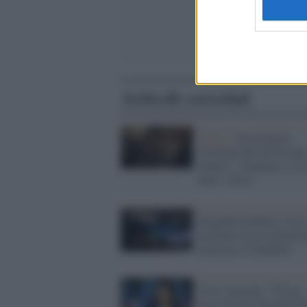
Articoli correlati
Guerra /
Kirovograd,
l'orfanotrofio ha bisogn
d'aiuto: "Aiutateci, ci s
tutto" (foto)
Tragedia ad Haiti: in un
incendio in un orfanotro
muoiono 15 bambini
Crisi migranti: "Prima
missione per Kamala Ha