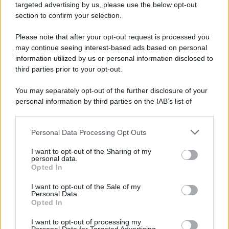
targeted advertising by us, please use the below opt-out
section to confirm your selection.
Cisgiordania /
L’esercito israeliano si ritira dal campo
profughi di Qalandiya dopo tre giorni di violenze contro i
Please note that after your opt-out request is processed you
palestinesi
may continue seeing interest-based ads based on personal
information utilized by us or personal information disclosed to
third parties prior to your opt-out.
Giornalismo /
Addio a Stefano Marcelli, colonna della Rai
You may separately opt-out of the further disclosure of your
di Firenze e dirigente dell'Usigrai
personal information by third parties on the IAB’s list of
downstream participants.
Personal Data Processing Opt Outs
This information may also be disclosed by us to third parties
Lo scenario /
Ceuta, l’ombra del Marocco sull’assalto
on the IAB’s List of Downstream Participants that may further
I want to opt-out of the Sharing of my
mentre Trump rafforza i rapporti con Rabat e trama contro la
disclose it to other third parties.
personal data.
Spagna
Opted In
Please note that this website/app uses one or more Google
services and may gather and store information including but
I want to opt-out of the Sale of my
Personal Data.
not limited to your visit or usage behaviour. You may click to
Opted In
grant or deny consent to Google and its third-party tags to
use your data for below specified purposes in below Google
I want to opt-out of processing my
consent section.