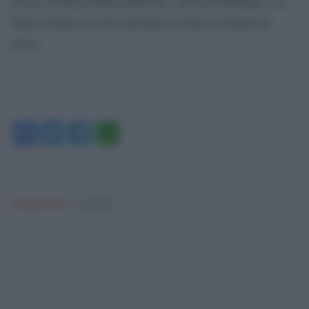
fascia: diventa infatti arancione, come la Sardegna e la
Valle d’Aosta. Il resto del Paese è invece colorato di
rosso.
Facebook
Twitter
Telegram
WhatsApp
Argomenti:
covid-19