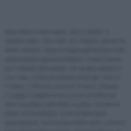
Siamo dentro la terza ondata, ormai è ufficiale. E’
massimo rischio ‘rosso scuro’ per l’Umbria e province di
Trento e Bolzano. Questa la mappa epidemiologica delle
regioni europee aggiornata dall’Ecdc, il centro europeo
per il controllo delle malattia, che classifica appunto in
rosso scuro, la fascia di massimo rischio per Covid-19,
l’Umbria e le Province autonome di Trento e Bolzano.
La mappa è compilata in base al tasso di notifica dei
nuovi casi positivi negli ultimi 14 giorni e del tasso di
positivi sui test effettuati. Novità di quest’ultimo
aggiornamento è che la Sicilia cambia colore e scende di