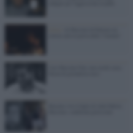
indagati per l'aggressione al padre
Lirica /
Al Massimo di Palermo un
corista salva la prova della "Carmen"
Caro Massimo Fini, non cerchi scuse.
Parola di giornalista cieco
Bruciato vivo il figlio di Aldo Fabrizi,
Massimo: condizioni gravissime