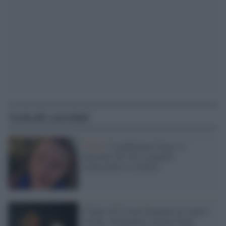
Articoli correlati
Clima /
Complimenti Greta: il
massimo dei voti in pagella
(nonostante le assenze)
Il figlio di Ursino frequenta un centro
sociale: fotografato con uno degli