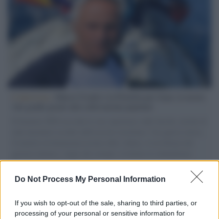
L'intervista /
Marco Croatti e la Flottilla per Gaza: le nostre
vele gonfie grazie alla sollevazione popolare
Il Senatore M5S racconta la sua esperienza sulle barche cariche di
aiuti umanitari assalite dall'esercito israeliano. Una guerra atroce,
il tentativo di disumanizzazione delle vittime, il servilismo del
governo italiano e degli altri europei, il ritorno al colonialismo.
L'importanza dei movimenti.
Do Not Process My Personal Information
Il caso /
Trump ha quasi esaurito l'arsenale Usa, ma il
tycoon smentisce
If you wish to opt-out of the sale, sharing to third parties, or
processing of your personal or sensitive information for