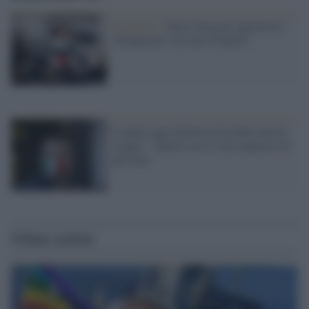
Pandemia /
Sileri frena gli aperturisti:
"Riaperture solo dal 30 aprile"
E anche oggi Salvini ne ha detta una di
troppo: "Aprile rosso è un sequestro di
persona"
Ultime notizie