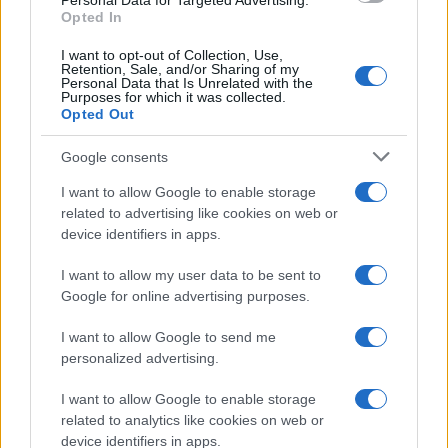
Personal Data for Targeted Advertising.
Opted In
I want to opt-out of Collection, Use,
Retention, Sale, and/or Sharing of my
Personal Data that Is Unrelated with the
Purposes for which it was collected.
Opted Out
Syndication
Culture
Google consents
Salute
Globalist
I want to allow Google to enable storage
related to advertising like cookies on web or
Megachip
Globalscience
device identifiers in apps.
GiULia
Globalsport
I want to allow my user data to be sent to
Google for online advertising purposes.
Prima Pagina
I want to allow Google to send me
personalized advertising.
Giornale dello
Chi siamo
I want to allow Google to enable storage
Spettacolo
related to analytics like cookies on web or
Contributors
device identifiers in apps.