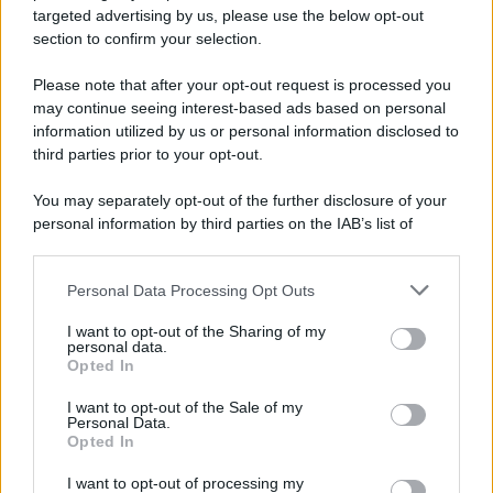
targeted advertising by us, please use the below opt-out
section to confirm your selection.
Pd /
Un partito progressista e di sinistra che si spacca sul
riarmo ha un serio problema
Please note that after your opt-out request is processed you
may continue seeing interest-based ads based on personal
information utilized by us or personal information disclosed to
third parties prior to your opt-out.
Il caso /
Trump ha quasi esaurito l'arsenale Usa, ma il
You may separately opt-out of the further disclosure of your
tycoon smentisce
personal information by third parties on the IAB’s list of
downstream participants.
Personal Data Processing Opt Outs
This information may also be disclosed by us to third parties
La banca /
Caso Mps: i pm milanesi ora vogliono vederci
on the IAB’s List of Downstream Participants that may further
I want to opt-out of the Sharing of my
chiaro sulle “chat” tra un dirigente del Mef e alcuni ministri
disclose it to other third parties.
personal data.
Opted In
Please note that this website/app uses one or more Google
services and may gather and store information including but
I want to opt-out of the Sale of my
Personal Data.
not limited to your visit or usage behaviour. You may click to
Opted In
grant or deny consent to Google and its third-party tags to
use your data for below specified purposes in below Google
I want to opt-out of processing my