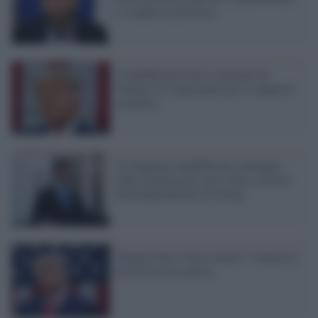
e scoppia la polemica
I repubblicani non si staccano da
Trump e lo ringraziano per il supporto
al partito
Un deputato repubblicano rinnegato
dalla famiglia per aver votato a favore
dell'impeachment di Trump
Trump torna a farsi sentire e 'minaccia'
di fare un suo partito