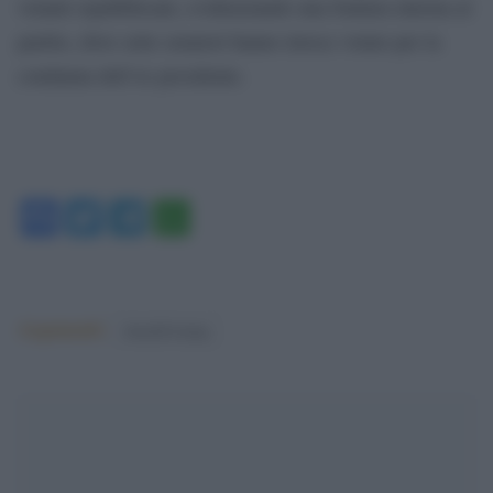
votanti repubblicani, evidenziando una frattura interna al
partito, dove sette senatori hanno invece votato per la
condanna dell’ex presidente.
Facebook
Twitter
Telegram
WhatsApp
Argomenti:
donald trump