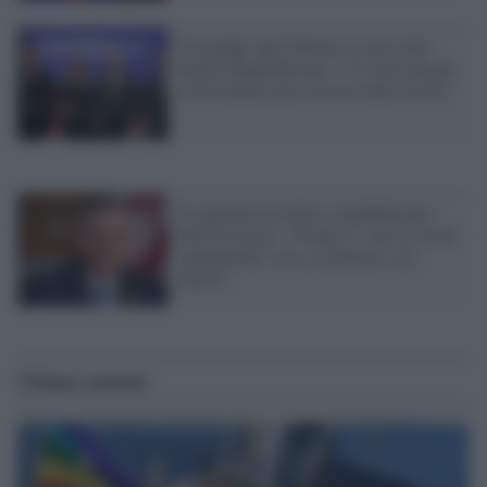
Un gruppo anti-Trump si stacca dal
Partito Repubblicano: "Vi siete piegati
al Presidente più corrotto della storia"
Il segretario di Stato (repubblicano)
della Georgia: "Trump e i suoi avvocati
manipolano i loro sostenitori con
falsità"
Ultime notizie