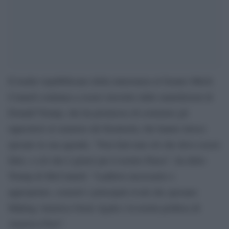
Il leader repubblicano della minoranza al Senato Mitch
Connell continua a essere investito dalle maledizioni di
Donald Trump, che ha promesso di sostenere gli
oppositori al senatore del Kentucky che hanno invece
sposato la sua agenda. “Non farà mai ciò che deve essere
fatto, o ciò che è giusto per il nostro Paese”, ha detto
Trump di McConnell. “Laddove necessario e
appropriato, sosterrò i principali rivali che sposano
Making America Great Again e la nostra politica di
America First”.