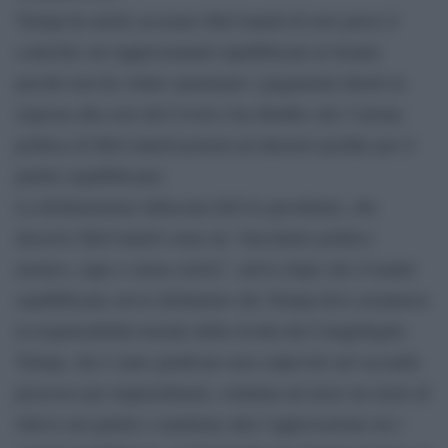
Trump ha anche accusato McConnell di aver perso il
controllo sui rappresentanti repubblicani al Senato
perchè non ha voluto aumentare i pagamenti diretti in
risposta alla crisi del Covid e ha ribadito che l’azione
politica di McConnell porterà ad ulteriori perdite per il
partito repubblicano.
La dichiarazione infuocata dell’ex presidente, che
descrive McConnell come un “trucchetto politico
austero, cupo e senza sorrisi”, arriva dopo che il leader
repubblicano aveva dichiarato che Trump deve assumersi
la responsabilità morale della rivolta del Campidoglio.
Trump, che è stato giudicato non colpevole nel secondo
processo per impeachment, continua ad avere un ruolo di
rilievo nel partito e mantiene alta l’approvazione tra i