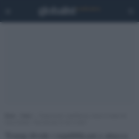
Home
>
Esteri
>
Trump divide i repubblicani e attacca il leader del
Gop al Senato: “Non farà mai ciò che va fatto”
Trump divide i repubblicani e attacca