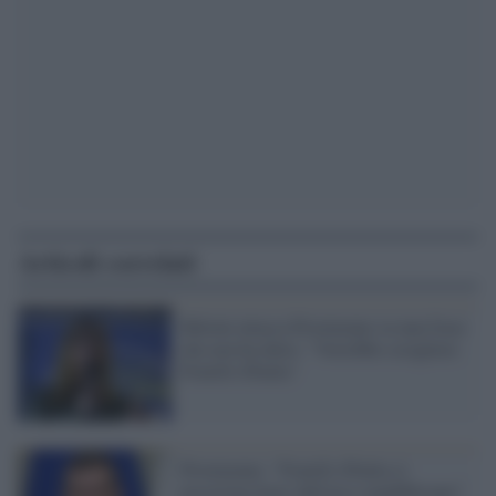
Articoli correlati
Meloni attacca Provenzano su una frase
che non ha detto: "Vorrebbe sciogliere
Fratelli d'Italia"
Provenzano: "Fratelli d'Italia si
posiziona fuori dall'arco repubblicano"