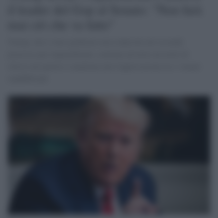
il leader del Gop al Senato: "Non farà
mai ciò che va fatto"
Trump, che è stato giudicato non colpevole nel secondo
processo per impeachment, continua ad avere un ruolo di
rilievo nel partito e mantiene alta l'approvazione tra i votanti
repubblicani