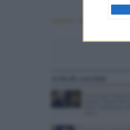
Argomenti:
donald trump
Articoli correlati
Il retroscena: Trump vu
lanciare il Patriot Party
tenere i repubblicani so
scacco