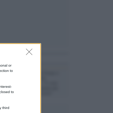
i anche
sonal or
ection to
Un gruppo anti-Trump si
stacca dal Partito
Repubblicano: "Vi siete
nterest-
piegati al Presidente più
closed to
corrotto della storia"
 third