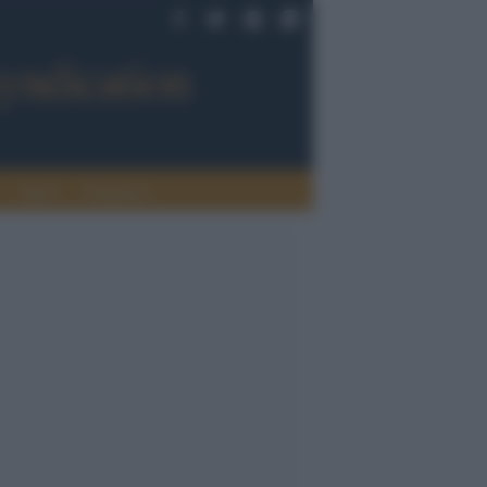
Sport
Tendenze