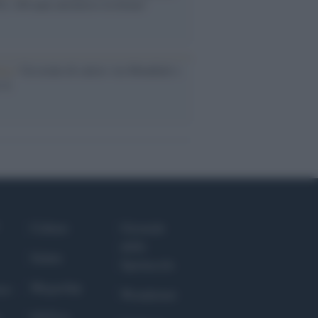
, 100 anni attraverso la forma"
esa /
Un estate di calcio: tra Mondiali e
e A
Culture
Giornale
dello
Salute
Spettacolo
Megachip
nce
Wondernet
GiULia