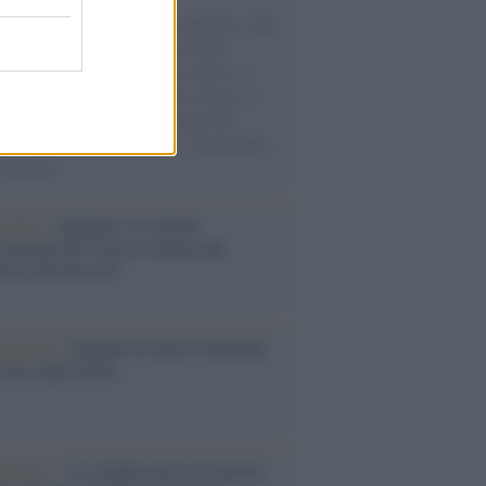
natore M5S racconta la sua esperienza sulle
e cariche di aiuti umanitari assalite
sercito israeliano. Una guerra atroce, il
ivo di disumanizzazione delle vittime, il
ismo del governo italiano e degli altri
ei, il ritorno al colonialismo. L'importanza
ovimenti.
operta /
Oplontis, le vittime
eruzione del Vesuvio furono più
rose del previsto
dagliere /
Europei di nuoto: Pellecani
 una super Italia
ntenario /
A L'Aquila arriva la mostra