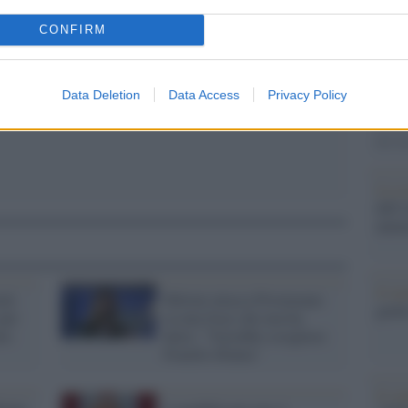
Il Se
CONFIRM
barch
dall'e
tentat
Data Deletion
Data Access
Privacy Policy
servil
europ
dei m
La sc
dell’
nume
Il me
ole
Meloni attacca Provenzano
guida
 per
su una frase che non ha
tto
detto: "Vorrebbe sciogliere
Fratelli d'Italia"
Il ce