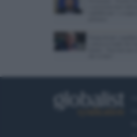
Provenzano: "Fratelli d'I
si posiziona fuori dall'a
repubblicano" e scoppia
polemica
Trump divide i repubbli
e attacca il leader del G
Senato: "Non farà mai c
che va fatto"
Ch
Co
Fa
Tw