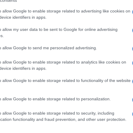
consents
la benedizione di Trump, Kelli ha mantenuto la
o allow Google to enable storage related to advertising like cookies on
l sostegno all’interno del partito statale e come
evice identifiers in apps.
na censura contro Cindy McCain, la vedova del
o allow my user data to be sent to Google for online advertising
s.
ierata con Joe Biden.
, indicativa, vittoria nel suo sforzo di
Ulti
to allow Google to send me personalized advertising.
 che, secondo lui, non l’hanno sostenuto a
o allow Google to enable storage related to analytics like cookies on
o partito, che vorrebbe chiamare Patriot Party
evice identifiers in apps.
sfidino, alle prossime primarie, deputati e
o allow Google to enable storage related to functionality of the website
 contro di lui.
o allow Google to enable storage related to personalization.
o allow Google to enable storage related to security, including
L'int
cation functionality and fraud prevention, and other user protection.
pp
Gaza:
solle