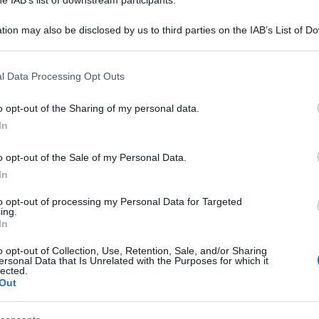
tion may also be disclosed by us to third parties on the IAB’s List of 
 that may further disclose it to other third parties.
 that this website/app uses one or more Google services and may gath
l Data Processing Opt Outs
including but not limited to your visit or usage behaviour. You may click 
 to Google and its third-party tags to use your data for below specifi
o opt-out of the Sharing of my personal data.
ogle consent section.
In
 e sembra un’ipotesi che sta prendendo sostanza:
n proprio partito con cui candidarsi alle
o opt-out of the Sale of my Personal Data.
In
arizione pubblica da quando ha lasciato,
’ex presidente, in una telefonata pre registrata,
to opt-out of processing my Personal Data for Targeted
ing.
ostegno” a Kelli Ward che ieri è stata confermata
In
 dell’Arizona.
o opt-out of Collection, Use, Retention, Sale, and/or Sharing
ersonal Data that Is Unrelated with the Purposes for which it
eva condotto una battaglia contro governatore,
lected.
Out
 membri dell’establishment locale a sostegno
brogli che avrebbero portato alla vittoria