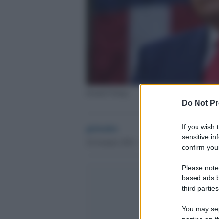
Donald Trump
Do Not Pr
globalist
If you wish 
sensitive in
24 Gennaio 2021 - 11.11
confirm your
Please note
based ads b
third parties
You may sepa
parties on t