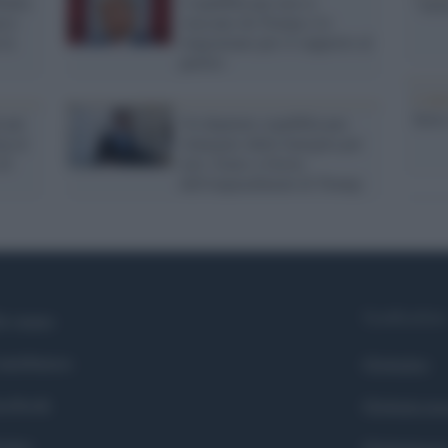
talia
I repubblicani non si
"TITO
rco
staccano da Trump e lo
 la
ringraziano per il supporto al
partito
L'att
Seri
cani
Un deputato repubblicano
op al
rinnegato dalla famiglia per
iò
aver votato a favore
dell'impeachment di Trump
Syndication
i siamo
ntributors
Globalist
cebook
Globalscie
itter
Globalsport