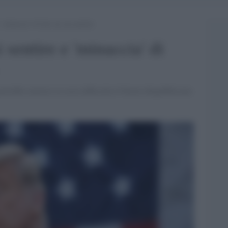
 ‘minaccia’ di fare un suo partito
 sentire e 'minaccia' di
potrebbe mettere in seria difficoltà il Partito Repubblicano