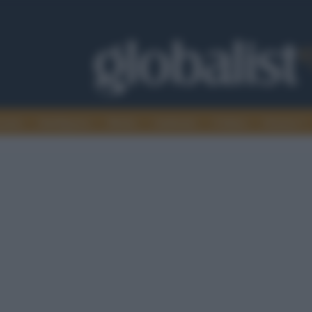
omia
Intelligence
Media
Ambiente
Cultura
Scienza