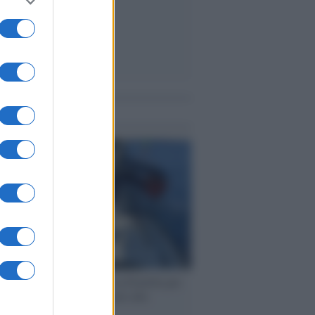
me notizie
ervista /
Marco Croatti e la Flottilla per
 le nostre vele gonfie grazie alla
vazione popolare