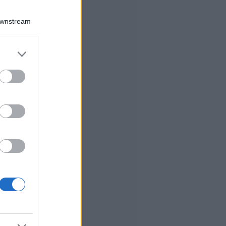
Downstream
er and store
to grant or
ed purposes