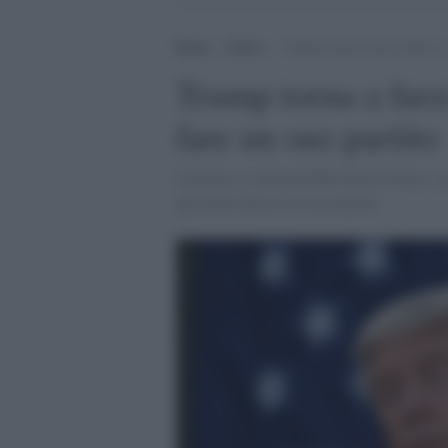
Home
>
Esteri
>
Trump torna a farsi sentire e
Trump torna a farsi
fare un suo partito
Il partito si chiamerebbe Patriot Party e 
già molto diviso al suo interno