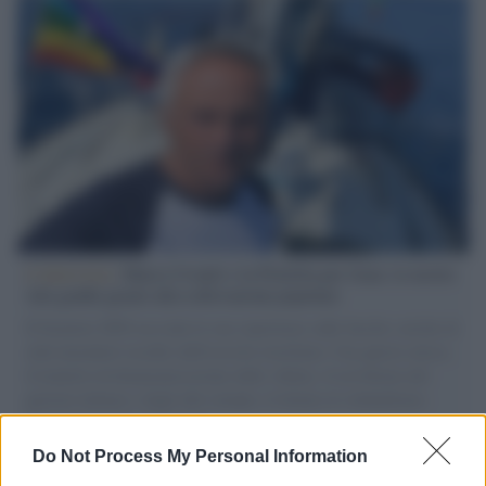
L'intervista /
Marco Croatti e la Flottilla per Gaza: le nostre
vele gonfie grazie alla sollevazione popolare
Il Senatore M5S racconta la sua esperienza sulle barche cariche di
aiuti umanitari assalite dall'esercito israeliano. Una guerra atroce,
il tentativo di disumanizzazione delle vittime, il servilismo del
governo italiano e degli altri europei, il ritorno al colonialismo.
L'importanza dei movimenti.
Do Not Process My Personal Information
Musica /
Al maestro Francesco Guccini