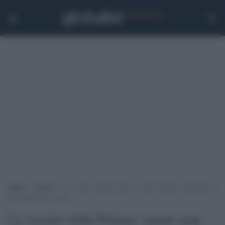
Home
>
Esteri
>
La ‘ricetta’ della Polonia: niente stop alle celebrazioni
ma più messe a Natale
La 'ricetta' della Polonia: niente stop