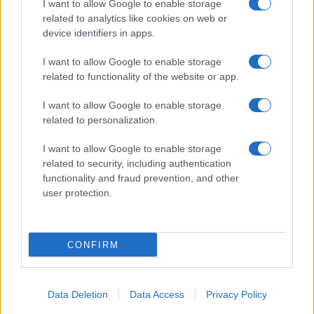
I want to allow Google to enable storage
Spettacolo
related to analytics like cookies on web or
Contributors
device identifiers in apps.
Wondernet
Facebook
I want to allow Google to enable storage
Giuliana Sgrena
related to functionality of the website or app.
Twitter
I want to allow Google to enable storage
Google News
related to personalization.
Mastodon
I want to allow Google to enable storage
related to security, including authentication
Cookie Policy
functionality and fraud prevention, and other
user protection.
Preferenze Privacy
CONFIRM
©2021 Globalist.it • All right reserved.
Data Deletion
Data Access
Privacy Policy
Syndication