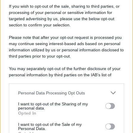
If you wish to opt-out of the sale, sharing to third parties, or
processing of your personal or sensitive information for
targeted advertising by us, please use the below opt-out
section to confirm your selection.
Il ricordo /
Quando Guccini raccontava le "Cronache
epafaniche": l'intervista all'artista che si definiva un
Please note that after your opt-out request is processed you
'narratore'
may continue seeing interest-based ads based on personal
information utilized by us or personal information disclosed to
third parties prior to your opt-out.
Lo studio /
Disinformazione russa e destra: anche la
You may separately opt-out of the further disclosure of your
macchina propagandistica di Putin dietro la crisi di Ceuta
personal information by third parties on the IAB’s list of
downstream participants.
Personal Data Processing Opt Outs
This information may also be disclosed by us to third parties
Tendenze /
Sale il numero degli acquisti online in Europa e
on the IAB’s List of Downstream Participants that may further
I want to opt-out of the Sharing of my
aumentano le vendite di articoli second hand
disclose it to other third parties.
personal data.
Opted In
Please note that this website/app uses one or more Google
services and may gather and store information including but
I want to opt-out of the Sale of my
Personal Data.
not limited to your visit or usage behaviour. You may click to