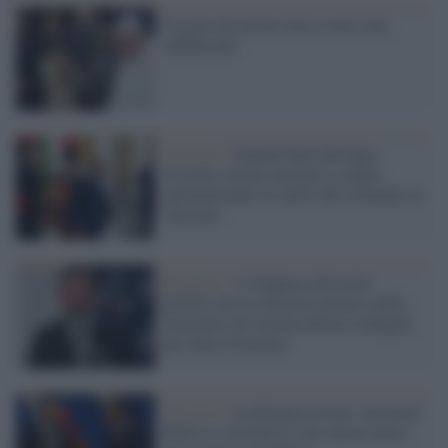
Il grido dei poveri non ci lasci mai
indifferenti
Vaticano /
Donald Tusk dal Papa:
Ucraina, riarmo europeo e ordine
internazionale al centro del colloquio in
Vaticano
Budapest /
L'Ungheria dà l'asilo
politico all’ex ministro polacco della
Giustizia (di estrema destra) indagato
per abuso di potere
Varsavia /
La Polonia avverte: arresterà
Putin se sorvolerà il suo spazio aereo