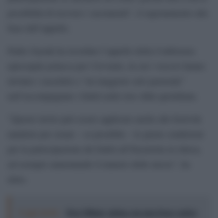
possibilità di ricevere i sacramenti”, il ragionamento alla
base dell’appello.
Padre Gęsiak ha ricordato l’appello della Conferenza
episcopale polacca per l’Avvento, in cui i vescovi hanno
invitato i sacerdoti a ”un maggiore zelo pastorale”
nell’accompagnare i fedeli nelle loro sfide quotidiane.
”Questo invito può essere applicato anche alle festività
natalizie per creare – se possibile – le giuste condizioni
per la partecipazione dei fedeli all’Eucaristia in chiesa,
ad esempio aumentando il numero delle messe”, ha
detto.
Leggi anche:
Don Milani, statua con una frase contro