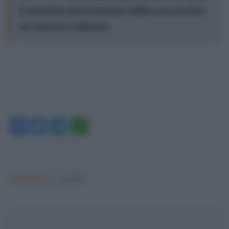
il comunismo mai pronunciata: falsità su un sacerdote
che amava la Costituzione
Facebook
Twitter
Telegram
WhatsApp
Argomenti:
covid-19