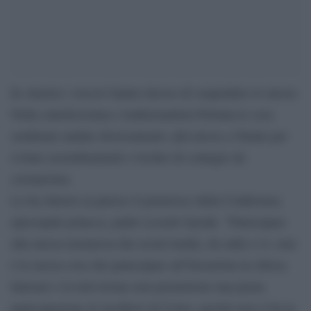
In Austria i vescovi hanno deciso di sospendere le messe.
Nella cattolicissima e tradizionalista Polonia le cose
sembrano andare diversamente: più messe a Natale per
evitare assembramenti e rischio di contagio da
coronavirus.
Lo ha chiesto ai parroci il portavoce della Conferenza
episcopale polacca, padre Leszek Gęsiak. ”Partecipare
alla messa trasmessa dai social media, da radio e tv, non
è la stessa cosa che partecipare all’Eucaristia in chiesa.
Internet o la televisione non permettono una piena
partecipazione al sacrificio di Cristo, perché non si ha la