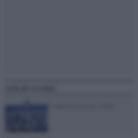
Articoli correlati
I regali più curiosi per il Natale