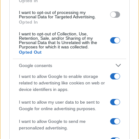
Opted In
grant or deny consent to Google and its third-party tags to
use your data for below specified purposes in below Google
I want to opt-out of processing my
consent section.
Personal Data for Targeted Advertising.
Opted In
I want to opt-out of Collection, Use,
Retention, Sale, and/or Sharing of my
Personal Data that Is Unrelated with the
Purposes for which it was collected.
Opted Out
Syndication
Culture
Google consents
Salute
Globalist
I want to allow Google to enable storage
related to advertising like cookies on web or
Megachip
Globalscience
device identifiers in apps.
GiULia
Globalsport
I want to allow my user data to be sent to
Google for online advertising purposes.
Prima Pagina
I want to allow Google to send me
personalized advertising.
Giornale dello
Chi siamo