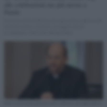
alle celebrazioni ma più messe a
Natale
Il portavoce della Conferenza episcopale polacca, padre Leszek
Gęsiak ha invitato i sacerdoti a un maggior zelo per
accompagnare i fedeli nelle sfide quotidiane
Padre Leszek Gęsiak portavoce della Conferenza episcopale polacca