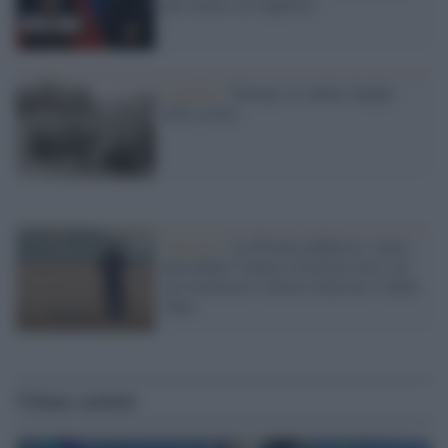
per recarsi in Ungheria
L'analisi /
Europa, le ombre lunghe
della storia
Varsavia /
La Polonia definisce 'senza
precedenti' l'attacco di droni russi sul
suo territorio e invoca l'articolo 4 della
Nato
Ultime notizie