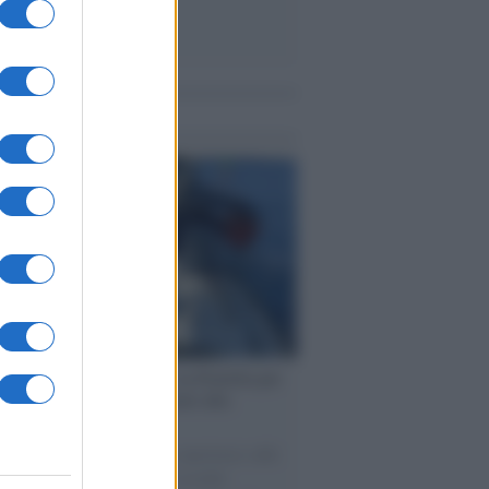
me notizie
ervista /
Marco Croatti e la Flottilla per
 le nostre vele gonfie grazie alla
vazione popolare
natore M5S racconta la sua esperienza sulle
e cariche di aiuti umanitari assalite