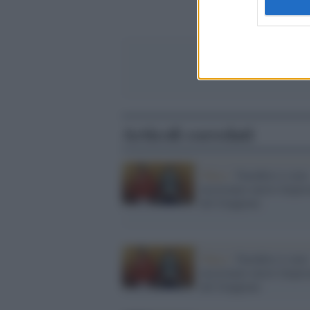
Articoli correlati
Tokyo /
Naruhito è stato
incoronato nuovo Imper
del Giappone
Tokyo /
Naruhito è stato
incoronato nuovo Imper
del Giappone