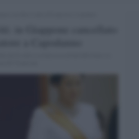
iappone cancellato il saluto dell’imperatore a Capodanno
iti: in Giappone cancellato
eratore a Capodanno
olla che di solito si accalca in occasione dell'evento. Lo
ono 68.710 persone