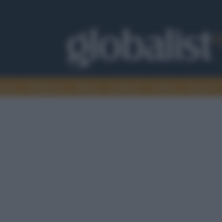
omia
Intelligence
Media
Ambiente
Cultura
Scienza