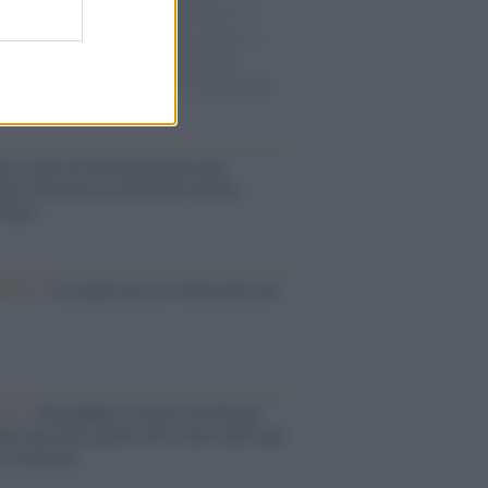
sercito israeliano. Una guerra atroce, il
ivo di disumanizzazione delle vittime, il
ismo del governo italiano e degli altri
ei, il ritorno al colonialismo. L'importanza
ovimenti.
é i centri di intrattenimento per
lie investono in attrazioni ad alta
logia
nflitto /
La mafia russa e l'arma del caos
Aviv /
Netanyahu si smarca da Trump:
ele farà tutto quello che è necessario per
a sicurezza"