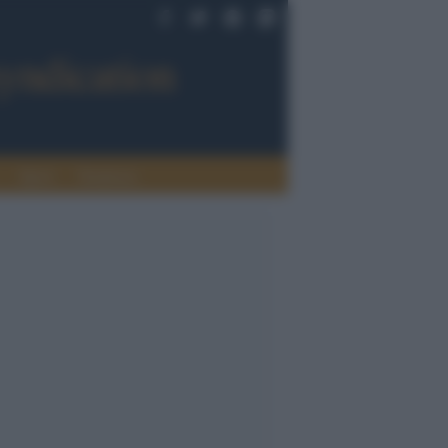
Sport
Tendenze