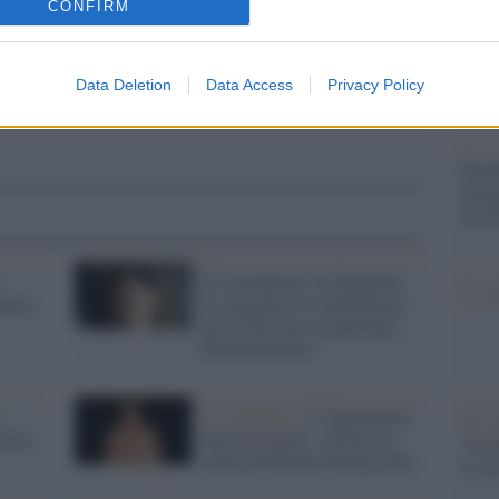
CONFIRM
dall'e
tentat
servil
europ
Data Deletion
Data Access
Privacy Policy
dei m
Perch
famig
tecno
Il Coronavirus in Giappone
Il co
atore
fa cancellare le celebrazioni
per il 60esimo compleanno
dell'Imperatore
Los Angeles /
"L'imperatore
Tel 
atore
non ha le palle": all'asta la
"Isra
statua di Donald Trump nudo
la su