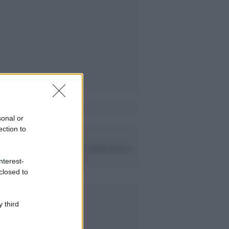
i anche
sonal or
ection to
Il conflitto /
La mafia russa e
l'arma del caos
nterest-
closed to
 third