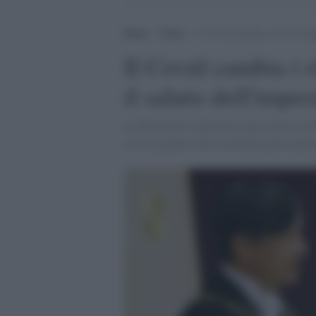
Home
>
Esteri
>
Il Covid cambia i riti: in G
Il Covid cambia i r
il saluto dell'imp
La decisione è stata presa per evitare la f
scorso gennaio alla cerimonia partecipar