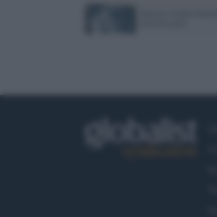
Slavina a Campo Impera
un ferito grave
Ch
Co
Fa
Tw
Go