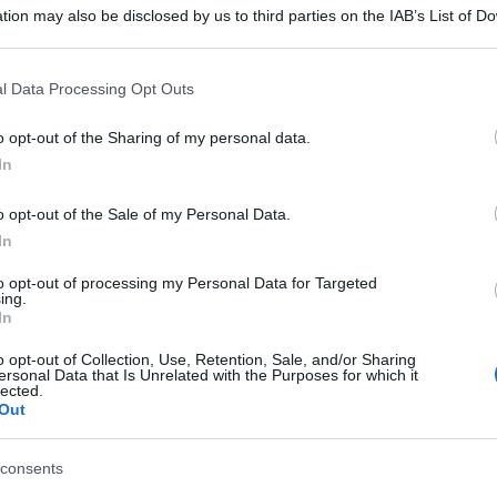
tion may also be disclosed by us to third parties on the IAB’s List of 
 that may further disclose it to other third parties.
 that this website/app uses one or more Google services and may gath
l Data Processing Opt Outs
including but not limited to your visit or usage behaviour. You may click 
 to Google and its third-party tags to use your data for below specifi
o opt-out of the Sharing of my personal data.
ogle consent section.
In
dulate per la pandemia.
o opt-out of the Sale of my Personal Data.
o dell’imperatore dal Palazzo Imperiale di Tokyo
In
ento dei casi di Covid-19 in Giappone. Lo ha
to opt-out of processing my Personal Data for Targeted
ing.
eriale. L’istituzione, che si occupa della
In
la famiglia imperiale, ha preso la decisione per
o opt-out of Collection, Use, Retention, Sale, and/or Sharing
ersonal Data that Is Unrelated with the Purposes for which it
calca in occasione dell’evento, anche per vedere la
lected.
Out
alcone per i saluti di auguri.
consents
 gennaio e vi partecipano molti anziani,