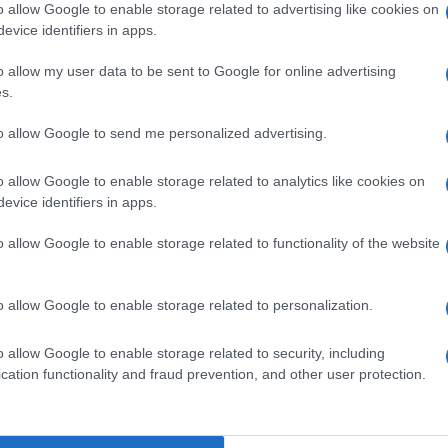
us. All’evento dello scorso gennaio avevano preso
o allow Google to enable storage related to advertising like cookies on
evice identifiers in apps.
ssimo doveva essere il primo per l’attuale
o allow my user data to be sent to Google for online advertising
 E invece sarà la prima cancellazione del saluto
s.
Ulti
 1990, quando il Giappone piangeva la morte
to allow Google to send me personalized advertising.
 Naruhito.
o allow Google to enable storage related to analytics like cookies on
maggio 2019, ha già visto cancellato dal virus il
evice identifiers in apps.
 il primo che stava per festeggiare da capo dello
o allow Google to enable storage related to functionality of the website
bbraio, i suoi 60 anni.
o allow Google to enable storage related to personalization.
L'int
o allow Google to enable storage related to security, including
Gaza:
pp
cation functionality and fraud prevention, and other user protection.
solle
Il Se
barch