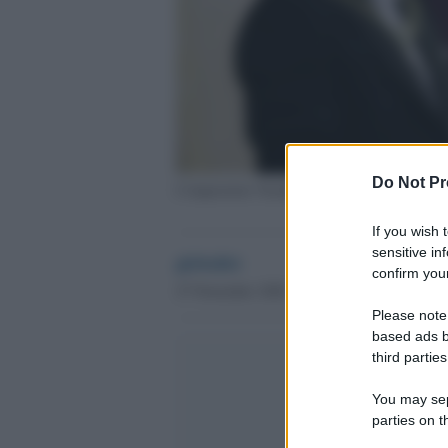
Do Not Pr
L'imperatore Naruhito
If you wish 
sensitive in
globalist
confirm your
27 Novembre 2020 - 09.26
Please note
based ads b
third parties
You may sepa
parties on t