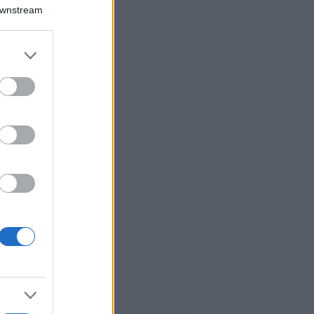
Downstream
er and store
to grant or
ed purposes