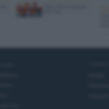
tore,
Muore l'ultimo imperatore
La ri
della Cina
centr
europ
prim
Syndication
i siamo
ntributors
Globalist
cebook
Globalscie
itter
Globalsport
ogle News