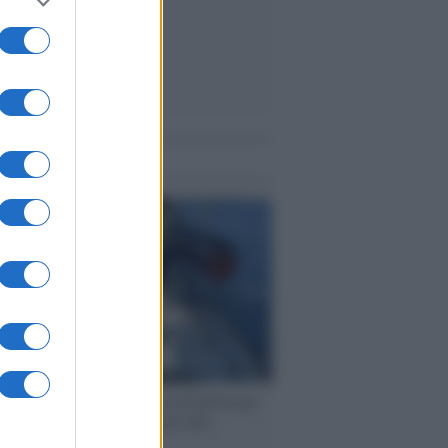
me notizie
ervista /
Marco Croatti e la Flottilla per
 le nostre vele gonfie grazie alla
vazione popolare