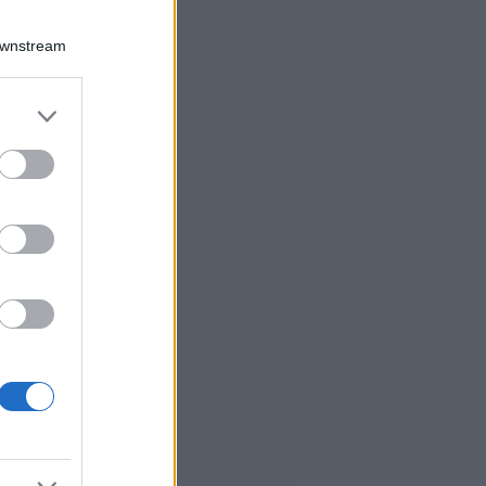
Downstream
er and store
to grant or
ed purposes