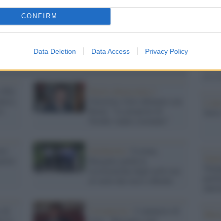
Il Se
CONFIRM
barch
dall'e
tentat
Data Deletion
Data Access
Privacy Policy
servil
europ
dei m
(Pd):
Partito democratico /
nirsi,
Giustizia, Gori allineato con
L'att
vs
Renzi: "Le proposte di
Seri
Nordio vanno sostenute"
ri:
Solidarietà /
Ucraina,
Impe
otrei
Bergamo guida la
Trump
ricostruzione degli asili rasi
perfo
al suolo dai russi a Bucha
autor
o di
Coronavirus /
L'annuncio di
Musi
e la
Gori: "Bergamo sarà