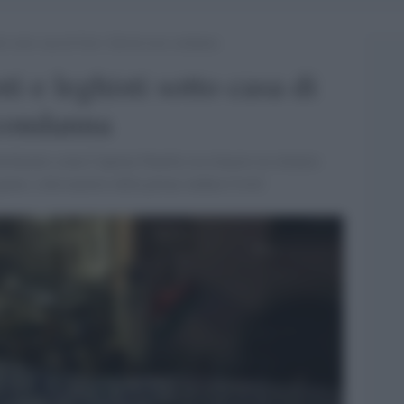
isti sotto casa di Gori: Salvini non condanna
ti e leghisti sotto casa di
 condanna
tolineato come Capitan Nutella sia rimasto in silenzio
amo, città martire della prima ondata Covid