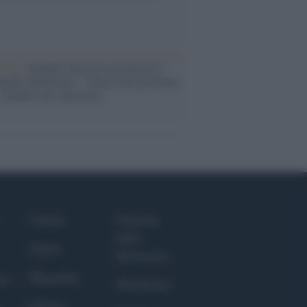
cordo /
Quando Guccini raccontava le
ache epafaniche": l'intervista all'artista
i definiva un 'narratore'
Culture
Giornale
dello
Salute
Spettacolo
Megachip
nce
Wondernet
GiULia