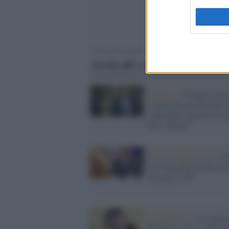
Articoli correlati
Elezioni /
Giorgio Gori 
"I progressisti devono u
riapriamo i giochi da A
fino a Renzi"
Partito democratico /
Go
"Se vince Elly Schlein p
lasciare il Pd"
La pandemia /
Il sindac
Bergamo, Gori: "Durant