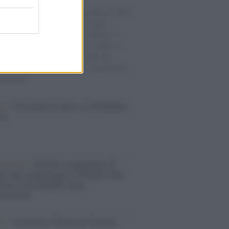
natore M5S racconta la sua esperienza sulle
e cariche di aiuti umanitari assalite
sercito israeliano. Una guerra atroce, il
ivo di disumanizzazione delle vittime, il
ismo del governo italiano e degli altri
ei, il ritorno al colonialismo. L'importanza
ovimenti.
esa /
Un estate di calcio: tra Mondiali e
e A
rialismo /
Petrolio e prepotenze di
: una società legata a 'Donald' vuole
rare la Groenlandia senza
izzazione
ca /
Al maestro Francesco Guccini