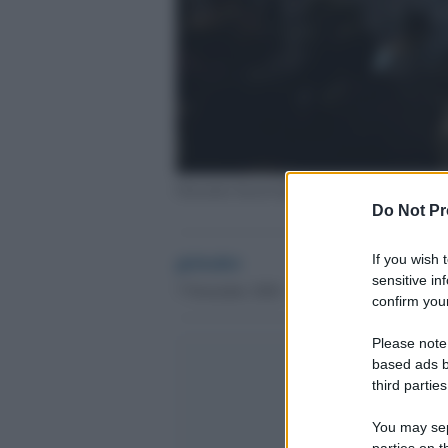
Gazzarra fascio-leghista sotto casa di Giorgi
Do Not Pr
globalist
If you wish 
sensitive in
7 Novembre 2020 - 11.26
confirm your
Please note
based ads b
third parties
You may sepa
parties on t