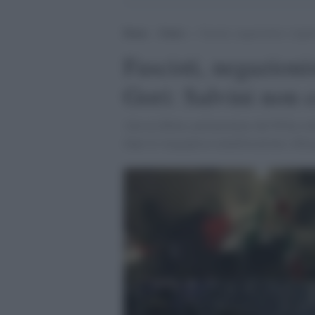
Home
>
Esteri
>
Fascisti, negazionisti e legh
Fascisti, negazionis
Gori: Salvini non
Alessia Rotta, parlamentare del Pd ha sot
dopo la vergognosa manifestazione a Berg