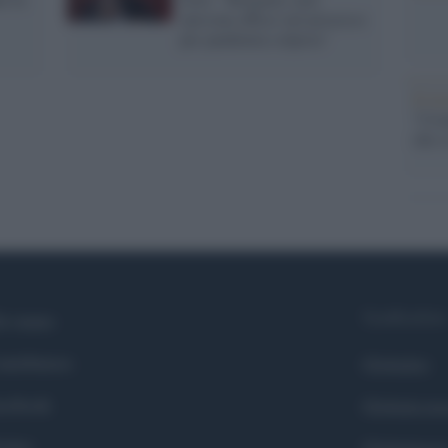
'persona offesa' nel processo
per pandemia colposa"
Il ri
"Cron
che s
Syndication
i siamo
ntributors
Globalist
cebook
Globalscie
itter
Globalsport