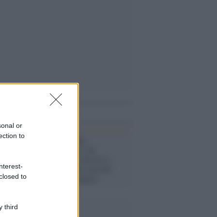
i anche
sonal or
ection to
Covid-19 /
Lega
irresponsabile: con
negazionisti e fascisti a
nterest-
protestare sotto casa del
closed to
sindaco di Bergamo
 third