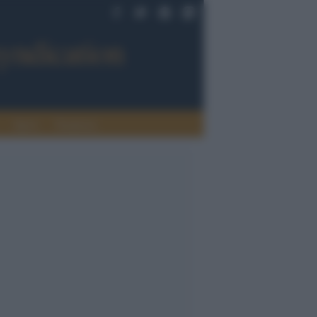
Sport
Tendenze