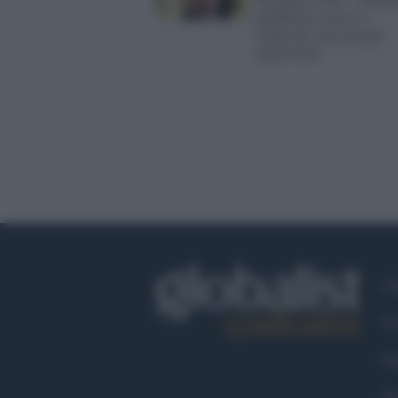
pandemia i russi ci
aiutarono, ma non per
generosità"
Ch
Co
Fa
Tw