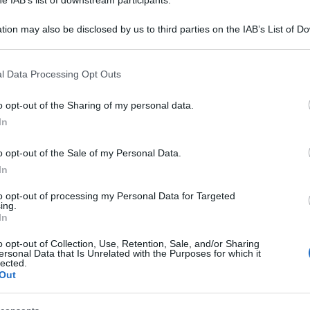
tion may also be disclosed by us to third parties on the IAB’s List of 
 that may further disclose it to other third parties.
 that this website/app uses one or more Google services and may gath
l Data Processing Opt Outs
including but not limited to your visit or usage behaviour. You may click 
 to Google and its third-party tags to use your data for below specifi
o opt-out of the Sharing of my personal data.
ogle consent section.
In
iulano anche su quelle che sono le loro colpe,
sanità nella Lombardia a guida leghista.
o opt-out of the Sale of my Personal Data.
In
imo comportamento di alcuni dirigenti della Lega
to opt-out of processing my Personal Data for Targeted
ing.
Bergamo ad andare sotto l’abitazione di Giorgio
In
agioni per cui con questa destra è impossibile
o opt-out of Collection, Use, Retention, Sale, and/or Sharing
ersonal Data that Is Unrelated with the Purposes for which it
lected.
Out
 parlamentare del Pd.