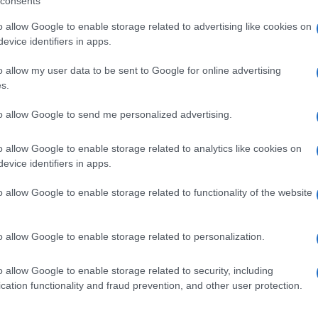
consents
, leghisti e altri erano andati a protestare sotto
o allow Google to enable storage related to advertising like cookies on
ossa l’avesse istituita lui e come se –
evice identifiers in apps.
ioni fossero una punizione e non una tutela a
o allow my user data to be sent to Google for online advertising
mia che vede gli indici della Lombardia molto
s.
Ulti
to allow Google to send me personalized advertising.
o allow Google to enable storage related to analytics like cookies on
evice identifiers in apps.
pp
o allow Google to enable storage related to functionality of the website
o allow Google to enable storage related to personalization.
o allow Google to enable storage related to security, including
L'int
cation functionality and fraud prevention, and other user protection.
Gaza:
solle