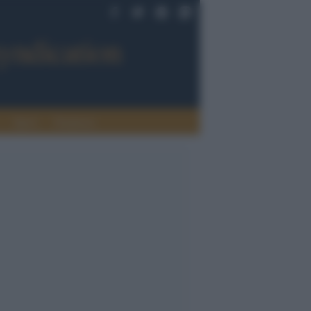
Sport
Tendenze