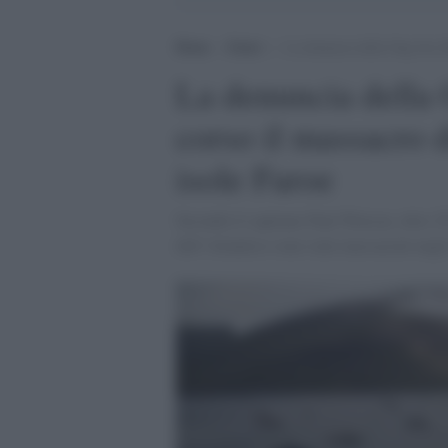
Home
>
Esteri
>
La denuncia della Ong Sea She
La denuncia della
corso il massacro di
isole Faroe
Secondo il capitano Paul Watson, oltre 25
dellʼAtlantico sono stati massacrati negl