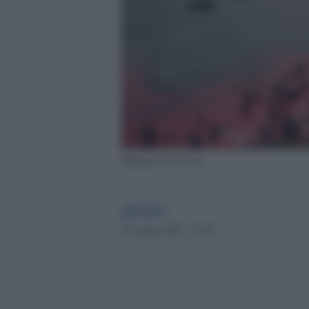
Mattanza di cetacei
globalist
23 Luglio 2020 - 13.40