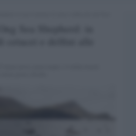
pherd: in corso il massacro di cetacei e delfini alle isole Faroe
 Ong Sea Shepherd: in
 cetacei e delfini alle
2 balene pilota a pinne lunghe e 35 delfini bianchi
i ultimi giorni a Hvalba.