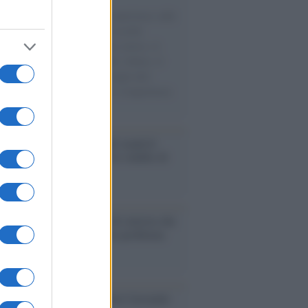
natore M5S racconta la sua esperienza sulle
e cariche di aiuti umanitari assalite
sercito israeliano. Una guerra atroce, il
ivo di disumanizzazione delle vittime, il
ismo del governo italiano e degli altri
ei, il ritorno al colonialismo. L'importanza
ovimenti.
enze /
Sale il numero degli acquisti
e in Europa e aumentano le vendite di
oli second hand
Un partito progressista e di sinistra che
acca sul riarmo ha un serio problema
so /
Trump ha quasi esaurito l'arsenale