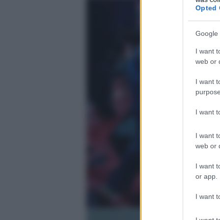
Opted 
Google 
I want t
web or d
I want t
purpose
I want 
I want t
web or d
I want t
or app.
I want t
I want t