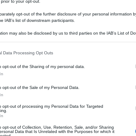
 prior to your opt-out.
ne lunghe e 35 delfini bianchi dell’Atlantico
rately opt-out of the further disclosure of your personal information by
giorni a Hvalba, un piccolo comune delle isole.
he IAB’s list of downstream participants.
li.
tion may also be disclosed by us to third parties on the IAB’s List of 
 that may further disclose it to other third parties.
 letteralmente come “uccisione della balena”, è
Ulti
balene e delfini vengono spinti verso la costa,
 that this website/app uses one or more Google services and may gath
l Data Processing Opt Outs
including but not limited to your visit or usage behaviour. You may click 
ta spiaggiati,
 to Google and its third-party tags to use your data for below specifi
o opt-out of the Sharing of my personal data.
uomo. Su Facebook, Watson denuncia:
ogle consent section.
In
gli psicopatici assetati di sangue nelle Isole
o opt-out of the Sale of my Personal Data.
etate uccisioni in serie. Con il mondo sull’orlo
In
ndo una pandemia globale e affrontando
to opt-out of processing my Personal Data for Targeted
menti climatici imprevedibili, gli ignoranti e gli
ing.
In
se non stanno lasciando che le realtà ecologiche
L'int
Gaza:
o opt-out of Collection, Use, Retention, Sale, and/or Sharing
e per l’omicidio sadico”.
ersonal Data that Is Unrelated with the Purposes for which it
solle
lected.