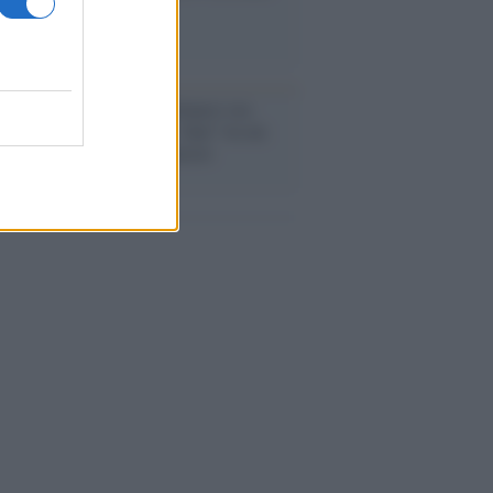
ma il tycoon smentisce
anca /
Caso Mps: i pm milanesi ora
ono vederci chiaro sulle “chat” tra un
ente del Mef e alcuni ministri