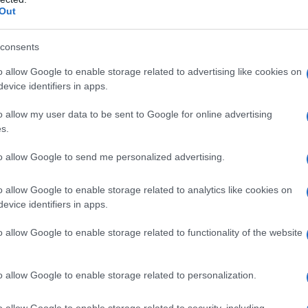
Out
Il Se
barch
dall'e
consents
tentat
o allow Google to enable storage related to advertising like cookies on
servil
evice identifiers in apps.
europ
dei m
o allow my user data to be sent to Google for online advertising
s.
Tend
onlin
to allow Google to send me personalized advertising.
artic
o allow Google to enable storage related to analytics like cookies on
evice identifiers in apps.
Pd /
si sp
o allow Google to enable storage related to functionality of the website
o allow Google to enable storage related to personalization.
Il ca
o allow Google to enable storage related to security, including