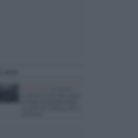
i anche
Cisgiordania /
L’esercito
israeliano si ritira dal campo
profughi di Qalandiya dopo
tre giorni di violenze contro i
palestinesi