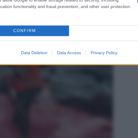
Usa, 
cation functionality and fraud prevention, and other user protection.
La b
CONFIRM
vogli
dirig
Data Deletion
Data Access
Privacy Policy