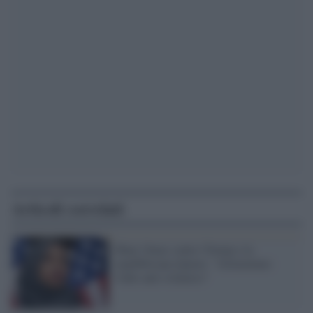
Articoli correlati
Ilhan Omar contro Trump e la
repubblicana Qanon: "Alimentano
l'odio anti-islamico"