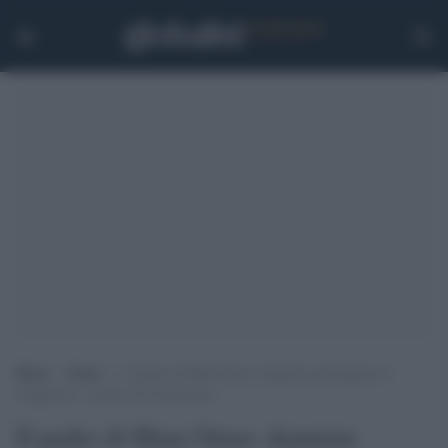
Home
>
Esteri
>
Il padre di Ilhan Omar, deputata musulmana al
Congresso, è morto di Coronavirus
Il padre di Ilhan Omar, deputata