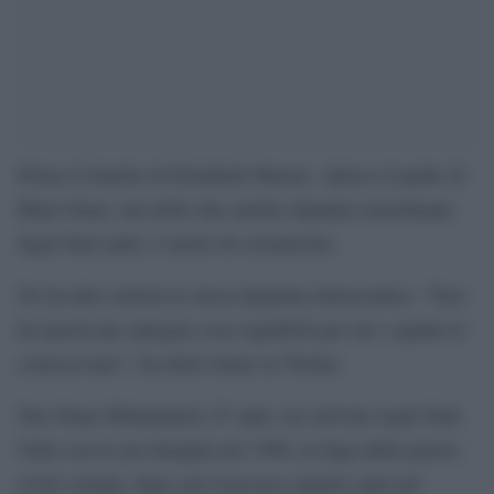
Prima il fratello di Elizabeth Warren. Adesso il padre di
Ilhan Omar, una delle due uniche deputate musulmane
degli Stati uniti, è morto di coronavirus.
Ne ha dato notizia la stessa deputata democratica. “Non
ho parole per spiegare cosa significhi per me e quanti lo
conoscevano”, ha detto Omar su Twitter.
Nur Omar Mohammed, 67 anni, era arrivato negli Stati
Uniti con la sua famiglia nel 1996, in fuga dalla guerra
civile somala, dopo aver trascorso quattro anni nel