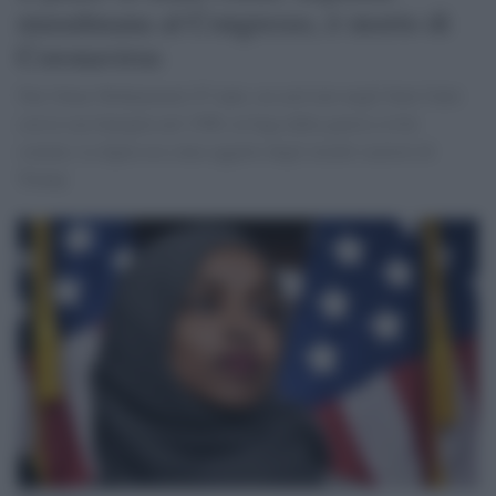
musulmana al Congresso, è morto di
Coronavirus
Nur Omar Mohammed, 67 anni, era arrivato negli Stati Uniti
con la sua famiglia nel 1996, in fuga dalla guerra civile
somala. La figlia era stata oggetto degli insulti razzisti di
Trump