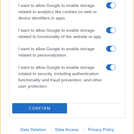
Giornale dello
Chi siamo
I want to allow Google to enable storage
Spettacolo
related to analytics like cookies on web or
Contributors
device identifiers in apps.
Wondernet
Facebook
I want to allow Google to enable storage
Giuliana Sgrena
related to functionality of the website or app.
Twitter
I want to allow Google to enable storage
Google News
related to personalization.
Mastodon
I want to allow Google to enable storage
related to security, including authentication
Cookie Policy
functionality and fraud prevention, and other
user protection.
Preferenze Privacy
CONFIRM
©2021 Globalist.it • All right reserved.
Data Deletion
Data Access
Privacy Policy
Syndication