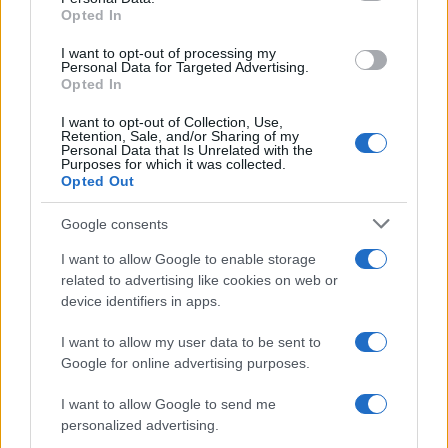
Opted In
grant or deny consent to Google and its third-party tags to
use your data for below specified purposes in below Google
I want to opt-out of processing my
consent section.
Personal Data for Targeted Advertising.
Opted In
I want to opt-out of Collection, Use,
Retention, Sale, and/or Sharing of my
Personal Data that Is Unrelated with the
Purposes for which it was collected.
Opted Out
Syndication
Culture
Google consents
Salute
Globalist
I want to allow Google to enable storage
related to advertising like cookies on web or
Megachip
Globalscience
device identifiers in apps.
GiULia
Globalsport
I want to allow my user data to be sent to
Google for online advertising purposes.
Prima Pagina
I want to allow Google to send me
personalized advertising.