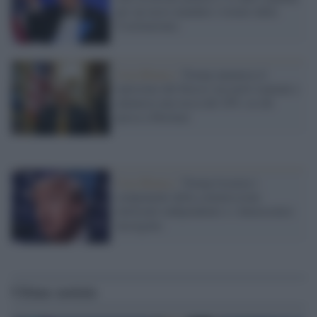
per un terzo mandato (vietato dalla
Costituzione)
Casa Bianca /
Trump annuncia il
ripristino del blocco sui porti iraniani e
annuncia una tassa del 20% su chi
passa a Hormuz
Casa Bianca /
Trump licenzia i
componenti della commissione
elettorale indipendente e i democratici
insorgono
Ultime notizie