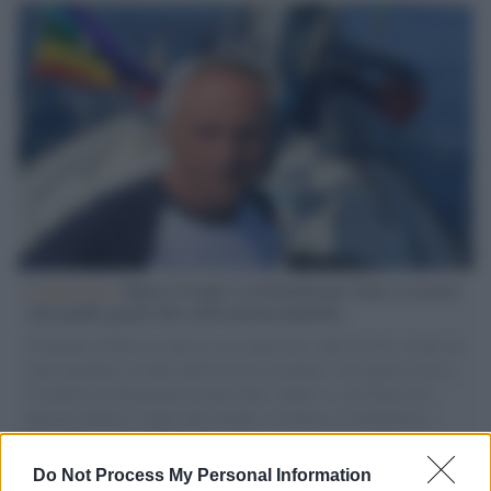
L'intervista /
Marco Croatti e la Flottilla per Gaza: le nostre
vele gonfie grazie alla sollevazione popolare
Il Senatore M5S racconta la sua esperienza sulle barche cariche di
aiuti umanitari assalite dall'esercito israeliano. Una guerra atroce,
il tentativo di disumanizzazione delle vittime, il servilismo del
governo italiano e degli altri europei, il ritorno al colonialismo.
L'importanza dei movimenti.
Do Not Process My Personal Information