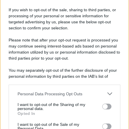
Tel Aviv /
La “vittoria totale” di Israele significa una guerra
senza fine
If you wish to opt-out of the sale, sharing to third parties, or
processing of your personal or sensitive information for
targeted advertising by us, please use the below opt-out
section to confirm your selection.
Vangelo /
La vita si intreccia con le paure come il giorno
succede alla notte
Please note that after your opt-out request is processed you
may continue seeing interest-based ads based on personal
information utilized by us or personal information disclosed to
third parties prior to your opt-out.
La scoperta /
Oplontis, le vittime dell’eruzione del Vesuvio
You may separately opt-out of the further disclosure of your
furono più numerose del previsto
personal information by third parties on the IAB’s list of
downstream participants.
Personal Data Processing Opt Outs
This information may also be disclosed by us to third parties
Il medagliere /
Europei di nuoto: Pellecani guida una super
on the IAB’s List of Downstream Participants that may further
I want to opt-out of the Sharing of my
Italia
disclose it to other third parties.
personal data.
Opted In
Please note that this website/app uses one or more Google
services and may gather and store information including but
I want to opt-out of the Sale of my
Personal Data.
not limited to your visit or usage behaviour. You may click to