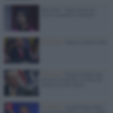
Ilhan Omar: "Trump non ha solo
incitato, ha guidato la ribellione"
Casa Bianca /
Trump e il midterm 2026
Casa Bianca /
Trump l'instabile: apre
(di nuovo) ai negoziati con l'Iran, poi
minaccia un nuovo attacco
Casa Bianca /
Al galà Trump insulta i
suoi avversari politici e si auto-candida