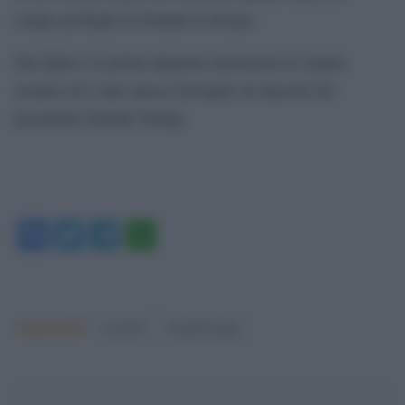
campo profughi di Dadaab in Kenya.
Sua figlia è la prima deputata americana di origine
somala ed è stata spesso bersaglio di attacchi del
presidente Donald Trump.
Facebook
Twitter
Telegram
WhatsApp
Argomenti:
covid-19
donald trump