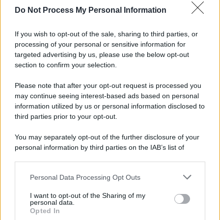
Do Not Process My Personal Information
Perché i centri di intrattenimento per famiglie investono in
attrazioni ad alta tecnologia
If you wish to opt-out of the sale, sharing to third parties, or
processing of your personal or sensitive information for
targeted advertising by us, please use the below opt-out
section to confirm your selection.
Il conflitto /
La mafia russa e l'arma del caos
Please note that after your opt-out request is processed you
may continue seeing interest-based ads based on personal
information utilized by us or personal information disclosed to
third parties prior to your opt-out.
Tel Aviv /
Netanyahu si smarca da Trump: "Israele farà tutto
You may separately opt-out of the further disclosure of your
quello che è necessario per la sua sicurezza"
personal information by third parties on the IAB’s list of
downstream participants.
Personal Data Processing Opt Outs
This information may also be disclosed by us to third parties
La riflessione /
Pace, disarmo e Ucraina: il centrosinistra
on the IAB’s List of Downstream Participants that may further
I want to opt-out of the Sharing of my
non trasformi il riarmo europeo in una battaglia interna per
disclose it to other third parties.
personal data.
le primarie
Opted In
Please note that this website/app uses one or more Google