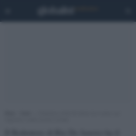
Home
>
Esteri
>
Il Redentore di Rio De Janeiro ha il camice: per
ringraziare i medici di tutto il mondo
Il Redentore di Rio De Janeiro ha il