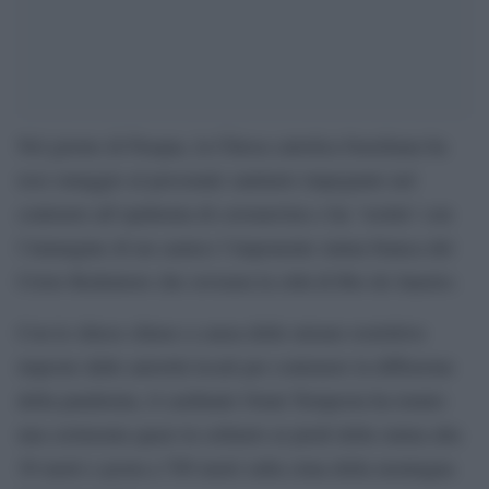
Nel giorno di Pasqua, la Chiesa cattolica brasiliana ha
reso omaggio al personale sanitario impegnato nel
contrasto all’epidemia di coronavirus e ha ‘vestito’ con
l’immagine di un camice l’imponente statua bianca del
Cristo Redentore che sovrasta la città di Rio de Janeiro.
Con le chiese chiuse a causa delle misure restrittive
imposte dalle autorità locali per contenere la diffusione
della pandemia, il cardinale Orani Tempesta ha tenuto
una cerimonia quasi in solitario ai piedi della statua alta
38 metri e posta a 709 metri sulla cima della montagna