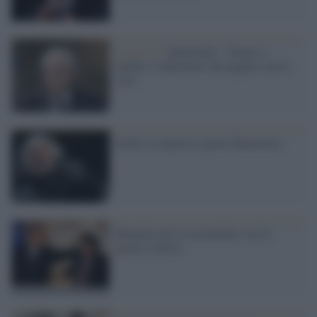
Covid-19 /
Mattarella: "Grazie a
medici e infermieri che pagano con la
vita"
Grillo a sorpresa: grazie Mattarella
Brunetta non si accontenta: ora la
grazia a Silvio