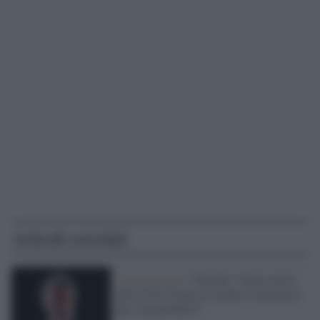
Articoli correlati
Testimonianza /
Piovani: “Sono uscito
dal Covid. Grazie ai medici e disprezzo
per i negazionisti”