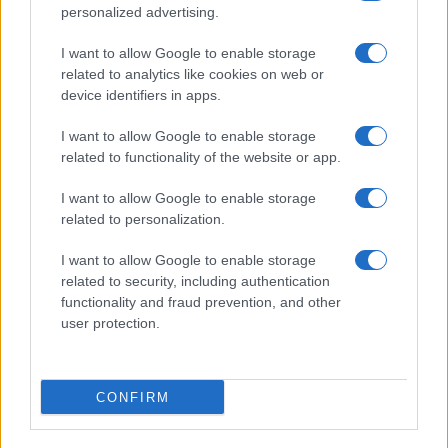
personalized advertising.
Giornale dello
Chi siamo
I want to allow Google to enable storage
Spettacolo
related to analytics like cookies on web or
Contributors
device identifiers in apps.
Wondernet
Facebook
I want to allow Google to enable storage
Giuliana Sgrena
related to functionality of the website or app.
Twitter
I want to allow Google to enable storage
Google News
related to personalization.
Mastodon
I want to allow Google to enable storage
related to security, including authentication
Cookie Policy
functionality and fraud prevention, and other
user protection.
Preferenze Privacy
CONFIRM