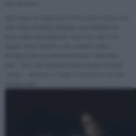
del Corcovadoe.
Sulla statua che rappresenta Cristo a braccia aperte sono
state inoltre proiettate immagini con le bandiere dei
Paesi colpiti dalla pandemia, come Cina, Stati Uniti,
Spagna, Italia e Brasile e sono comparsi anche e
messaggi scritti da bambini che dicono “andrà tutto
bene”. Sono state proiettate anche immagini di parole
“grazie”, “speranza” e “restate a casa per noi, per tutti,
restiamo uniti”.