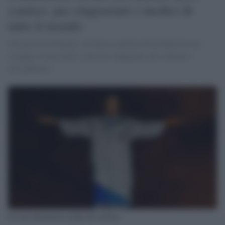
camice: per ringraziare i medici di
tutto il mondo
Nel giorno di Pasqua, la Chiesa cattolica brasiliana ha reso
omaggio al personale sanitario impegnato nel contrasto
all’epidemia
Il Cristo Redentore di Rio De Janeiro