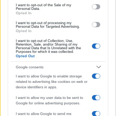
services and may gather and store information including but
I want to opt-out of the Sale of my
Personal Data.
not limited to your visit or usage behaviour. You may click to
Opted In
grant or deny consent to Google and its third-party tags to
use your data for below specified purposes in below Google
I want to opt-out of processing my
consent section.
Personal Data for Targeted Advertising.
Opted In
I want to opt-out of Collection, Use,
Retention, Sale, and/or Sharing of my
Personal Data that Is Unrelated with the
Purposes for which it was collected.
Opted Out
Syndication
Culture
Google consents
Salute
Globalist
I want to allow Google to enable storage
related to advertising like cookies on web or
Megachip
Globalscience
device identifiers in apps.
GiULia
Globalsport
I want to allow my user data to be sent to
Google for online advertising purposes.
Prima Pagina
I want to allow Google to send me