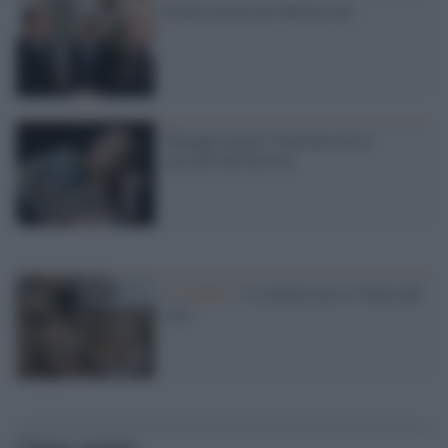
Niente grazia per Berlusconi
Tatuaggi nazisti: baritono russo
cacciato dal festival
Il conflitto /
La mafia russa e l'arma del
caos
Ultime notizie