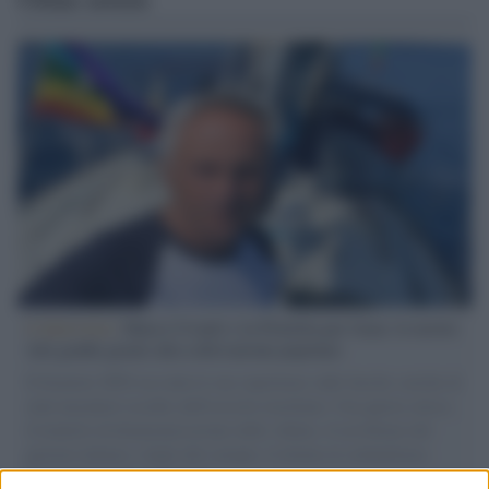
L'intervista /
Marco Croatti e la Flottilla per Gaza: le nostre
vele gonfie grazie alla sollevazione popolare
Il Senatore M5S racconta la sua esperienza sulle barche cariche di
aiuti umanitari assalite dall'esercito israeliano. Una guerra atroce,
il tentativo di disumanizzazione delle vittime, il servilismo del
governo italiano e degli altri europei, il ritorno al colonialismo.
L'importanza dei movimenti.