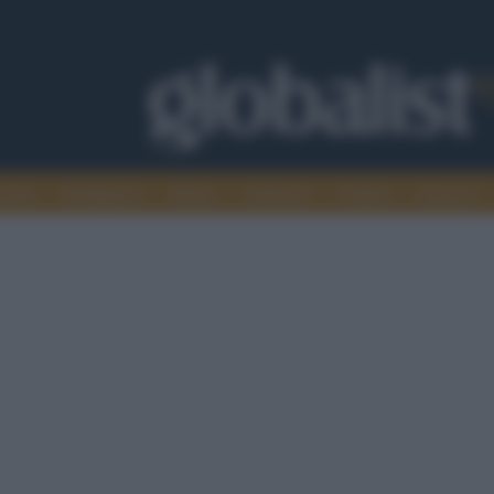
omia
Intelligence
Media
Ambiente
Cultura
Scienza