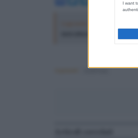
Facebook
Twitter
Telegram
WhatsA
I want t
authenti
Leggi anche:
Trump l'instabile: apr
nuovo attacco
Argomenti:
donald trump
Articoli correlati