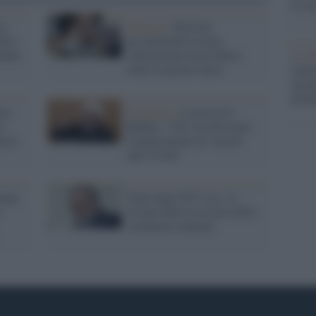
la su
in
Teheran /
Elezioni
aisi
presidenziali in Iran:
menei
l'ultraconservatore Raisi
La ri
eletto al primo turno
centr
europ
prim
ma
Pandemia /
L'accusa di
à
Rohani: "Gli Usa bloccano
ncio
l'importazione di vaccini
anti-Covid"
rump:
Fonti degli 007 Usa: c'è
o
Israele dietro la morte dello
scienziato iraniano