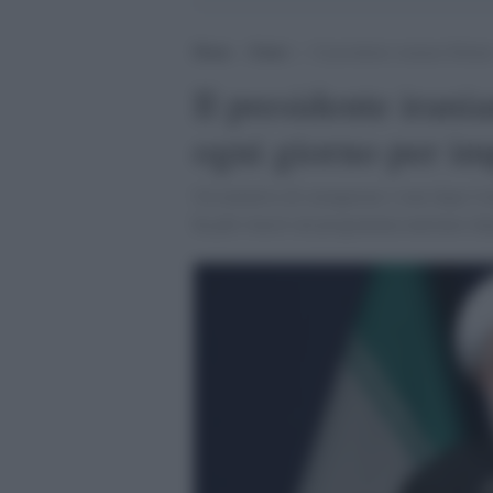
Home
>
Esteri
>
Il presidente iraniano Rohan
Il presidente iran
ogni giorno per im
Un tentativo di stemperare i toni dopo l
ha più vincol sul programma nucleare dopo 