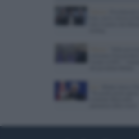
Teheran /
Presidenziali 
Iran, con la vittoria di R
tutto il potere alla Kha
holding
Teheran /
"Dalla prossi
settimana l'Iran produrr
l'uranio al 60%": l'annu
del presidente Rohani
Iran /
Rohani attacca T
"Tra pochi giorni quest
criminale finirà nella
pattumiera della storia"