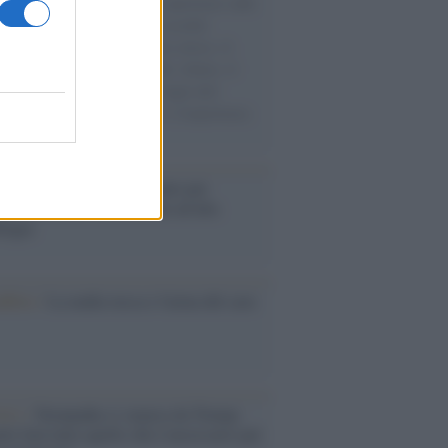
natore M5S racconta la sua esperienza sulle
e cariche di aiuti umanitari assalite
sercito israeliano. Una guerra atroce, il
ivo di disumanizzazione delle vittime, il
ismo del governo italiano e degli altri
ei, il ritorno al colonialismo. L'importanza
ovimenti.
é i centri di intrattenimento per
lie investono in attrazioni ad alta
logia
nflitto /
La mafia russa e l'arma del caos
Aviv /
Netanyahu si smarca da Trump:
ele farà tutto quello che è necessario per