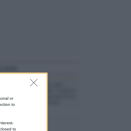
i anche
Rohani sollevato dalla
vittoria di Biden: "I rapporti
con gli Usa torneranno come
sonal or
con prima di Trump"
ection to
nterest-
closed to