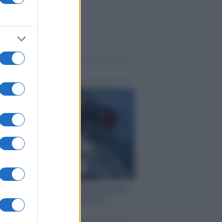
me notizie
ervista /
Marco Croatti e la Flottilla per
 le nostre vele gonfie grazie alla
vazione popolare