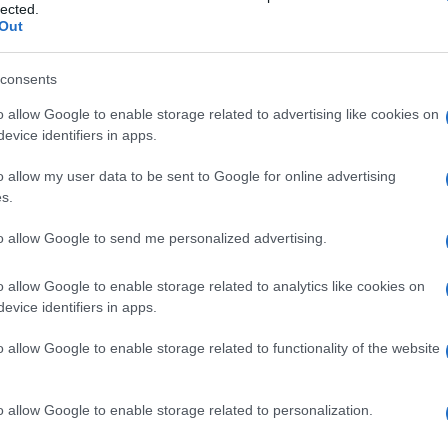
lected.
istrazione americana ha pianificato la
Out
blica Islamica nel giro di tre mesi”, ma – ha
consents
lo alle elezioni e la sua resistenza hanno
o allow Google to enable storage related to advertising like cookies on
a contro il nostro Paese”, come riporta
Ulti
evice identifiers in apps.
am.
o allow my user data to be sent to Google for online advertising
mericano ha affermato: “Trump ha dato origine a
s.
utti”.
to allow Google to send me personalized advertising.
 il suo ritiro dall’accordo nucleare”, ha detto
oggi non abbiamo nessun vincolo nel nostro
o allow Google to enable storage related to analytics like cookies on
evice identifiers in apps.
o allow Google to enable storage related to functionality of the website
L'int
Gaza:
o allow Google to enable storage related to personalization.
solle