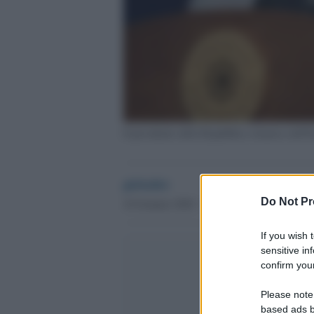
Il presidente della Repubblica islamica dell
globalist
Do Not Pr
16 Gennaio 2020 - 17.48
If you wish 
sensitive in
confirm your
Please note
based ads b