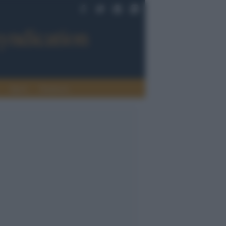
Sport
Tendenze