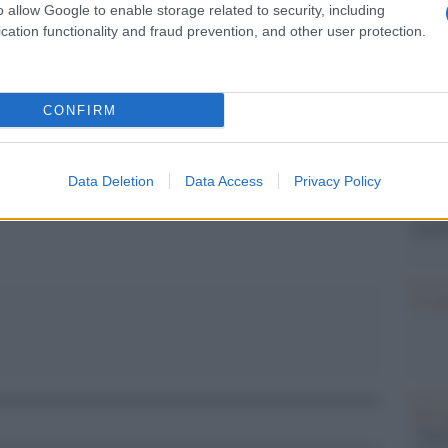
pp
Il Se
o allow Google to enable storage related to security, including
barch
cation functionality and fraud prevention, and other user protection.
dall'e
tentat
e (di nuovo) ai negoziati con l'Iran, poi minaccia un
servil
europ
CONFIRM
dei m
Data Deletion
Data Access
Privacy Policy
Perch
famig
tecno
Il co
Tel 
"Isra