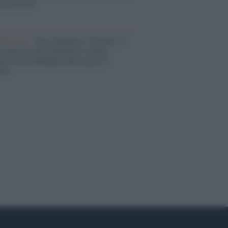
a sicurezza"
flessione /
Pace, disarmo e Ucraina: il
osinistra non trasformi il riarmo
eo in una battaglia interna per le
arie