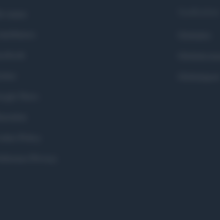
Syndication
i siamo
ntributors
Globalist
cebook
Globalscie
itter
Globalsport
ogle News
stodon
okie Policy
eferenze Privacy