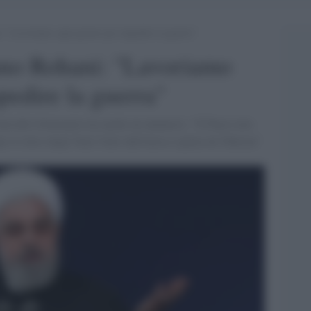
i: “Lavoriamo ogni giorno per impedire la guerra”
iano Rohani: "Lavoriamo
pedire la guerra"
'omicidio Solemaini ma anche un annuncio: "Il Paese non
il ritiro degli Stati Uniti dall'intesa siglata da Teheran"