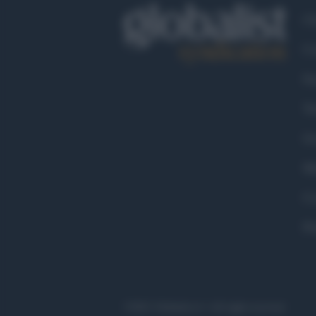
Ch
Co
Fa
Tw
Go
Ma
Co
Pr
©2021 Globalist.it • All right reserved.