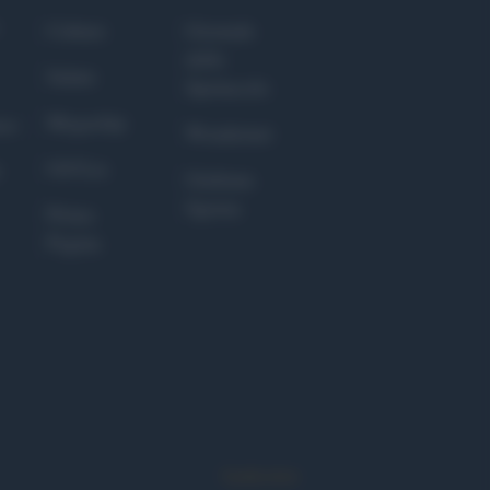
Culture
Giornale
dello
Salute
Spettacolo
Megachip
nce
Wondernet
GiULia
Giuliana
Sgrena
Prima
Pagina
Syndication