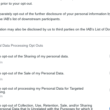
 prior to your opt-out.
rately opt-out of the further disclosure of your personal information by
he IAB’s list of downstream participants.
tion may also be disclosed by us to third parties on the IAB’s List of 
 that may further disclose it to other third parties.
 that this website/app uses one or more Google services and may gath
l Data Processing Opt Outs
oni: il governo iraniano “lavora quotidianamente
including but not limited to your visit or usage behaviour. You may click 
o la guerra”.
 to Google and its third-party tags to use your data for below specifi
o opt-out of the Sharing of my personal data.
ogle consent section.
la Repubblica islamica dell’Iran, Hassan Rohani,
In
n Washington per l’uccisione del generale Qassem
o opt-out of the Sale of my Personal Data.
Baghdad. Rohani, in un discorso trasmesso dalla
In
he il dialogo tra l’Iran e il mondo è difficile ma
to opt-out of processing my Personal Data for Targeted
ing.
In
“non ha più vincoli” riguardo il suo programma
o opt-out of Collection, Use, Retention, Sale, and/or Sharing
Uniti dalla storica intesa siglata da Teheran con le
ersonal Data that Is Unrelated with the Purposes for which it