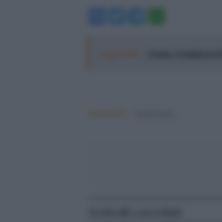
Facebook
Twitter
Telegram
WhatsA
Leggi anche:
Trump e il midterm 2
Argomenti:
donald trump
Articoli correlati