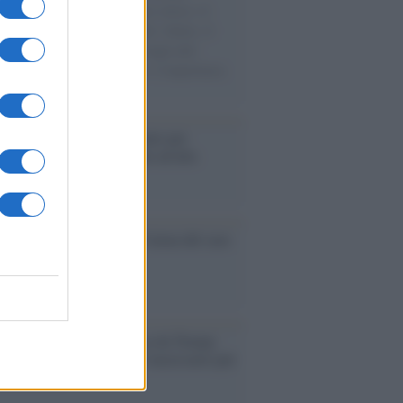
sercito israeliano. Una guerra atroce, il
ivo di disumanizzazione delle vittime, il
ismo del governo italiano e degli altri
ei, il ritorno al colonialismo. L'importanza
ovimenti.
é i centri di intrattenimento per
lie investono in attrazioni ad alta
logia
nflitto /
La mafia russa e l'arma del caos
Aviv /
Netanyahu si smarca da Trump:
ele farà tutto quello che è necessario per
a sicurezza"