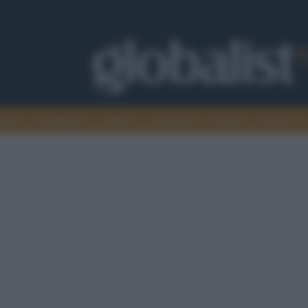
omia
Intelligence
Media
Ambiente
Cultura
Scienza