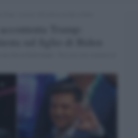
a Trump: ‘revisione’ dell’inchiesta sul figlio di Biden
a accontenta Trump:
hiesta sul figlio di Biden
craino Ruslan Ryaboskapka: "Non sono stato contattato da