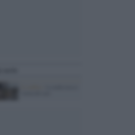
i anche
Il conflitto /
La mafia russa e
l'arma del caos