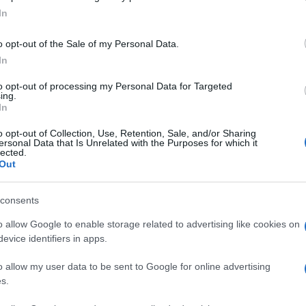
ogle consent section.
In
il figlio di Joe Biden, anche la società, il suo
lochevsky, il suo socio Serhiy Zerchenko.
o opt-out of the Sale of my Personal Data.
In
essere stato contattato da alcun avvocato
Ulti
lph Giuliani, ndr- in relazione a Burisma. E ha
to opt-out of processing my Personal Data for Targeted
ing.
anea ai giochi politici”. Nessun rappresentante
In
 Biden di questa revisione, ha aggiunto.
o opt-out of Collection, Use, Retention, Sale, and/or Sharing
ersonal Data that Is Unrelated with the Purposes for which it
quella aperta dall’allora procuratore generale
lected.
Out
o la Maidan, finita ben presto in sonno, e
a sull’operato della società negli anni 2010-
consents
ra ministro dell’energia nel governo di Viktor
o allow Google to enable storage related to advertising like cookies on
L'int
ose licenze alla sua stessa società, ndr), prima
evice identifiers in apps.
Gaza:
en nel suo consiglio di amministrazione.
solle
o allow my user data to be sent to Google for online advertising
a vice presidente e ora candidato alle primarie
s.
Il Se
barch
rcitato pressioni su Kiev al tal fine, e quindi per