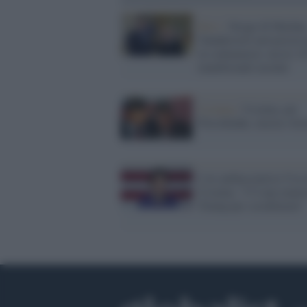
Kiev /
Strage di Maidan
Yanukovich sarà proces
in contumacia: uccisi 1
manifestanti ucraini
Ucraina /
Ucraina, per
Poroshenko, mezza vitto
L'ex ambasciatrice Usa 
Ucraina: "C'è una manov
Trump per screditarmi"