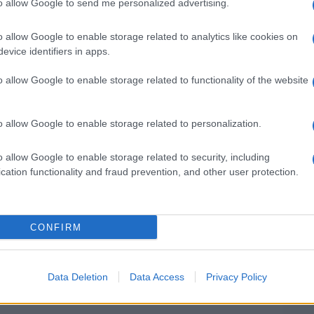
to allow Google to send me personalized advertising.
dall'e
iamento chiesto a gran voce, oltre che da Joe
tentat
o allow Google to enable storage related to analytics like cookies on
servil
oni coinvolte con l’assistenza all’Ucraina dopo la
evice identifiers in apps.
europ
ato sulle pressioni esercitate dal presidente
dei m
o allow Google to enable storage related to functionality of the website
craina Volodymir Zelensky per l’apertura
Perch
.
famig
o allow Google to enable storage related to personalization.
idze, ha spiegato in una intervista al
tecno
ma era stato chiuso dal successore di Shokin,
o allow Google to enable storage related to security, including
cation functionality and fraud prevention, and other user protection.
ento di un accordo per cui Burisma accettava di
Il co
otenuto, a società controllate dall’allora
ersione confermate da registrazioni effettuate
CONFIRM
in esilio, Oleksandr Onyshchenko
Tel 
Data Deletion
Data Access
Privacy Policy
"Isra
la su