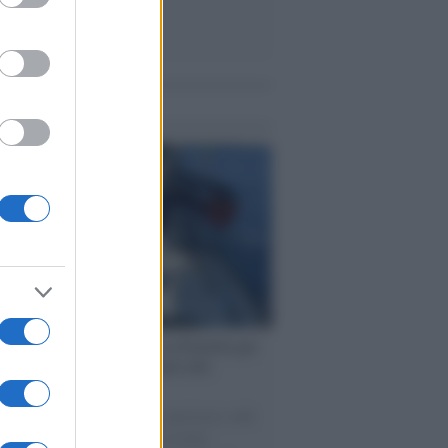
me notizie
ervista /
Marco Croatti e la Flottilla per
 le nostre vele gonfie grazie alla
vazione popolare
natore M5S racconta la sua esperienza sulle
e cariche di aiuti umanitari assalite