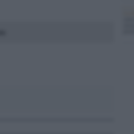
pp
La ri
centr
europ
prim
026