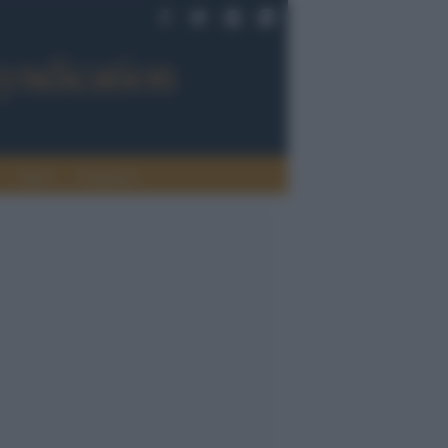
Sport
Tendenze