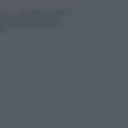
flessione /
Pace, disarmo e Ucraina: il
osinistra non trasformi il riarmo
eo in una battaglia interna per le
arie