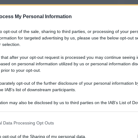
ocess My Personal Information
to opt-out of the sale, sharing to third parties, or processing of your per
formation for targeted advertising by us, please use the below opt-out s
 selection.
 Bianca, alla fine l’Ucraina sembra disposta a
 that after your opt-out request is processed you may continue seeing i
ased on personal information utilized by us or personal information dis
il nuovo procuratore generale ucraino Ruslan
 prior to your opt-out.
 conferenza stampa a Kiev, la “revisione” delle
rately opt-out of the further disclosure of your personal information by
à del gas Burisma, per cui Hunter Biden è stato
he IAB’s list of downstream participants.
2014 fino ai mesi scorsi, dopo che ieri il
tion may also be disclosed by us to third parties on the IAB’s List of 
 ha chiesto apertamente all’Ucraina, oltre che
 that may further disclose it to other third parties.
ta sui Biden.
 that this website/app uses one or more Google services and may gath
l Data Processing Opt Outs
avere informazioni” a sostegno di illeciti
including but not limited to your visit or usage behaviour. You may click 
 to Google and its third-party tags to use your data for below specifi
er deciso di avviare la revisione di un totale di
o opt-out of the Sharing of my personal data.