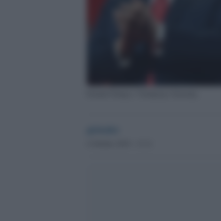
Donald Trump e Volodymyr Zelensky
globalist
4 Ottobre 2019 - 13.11