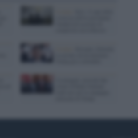
,
Ucraina /
Kiev: il capo della
sato
sicurezza dell'ex presidente
07
Yanukovich accusato di
complicità con la Russia
Ucraina /
Kievgate, Zelensky
ria
era pronto ad accontentare
Trump già a settembre
in
Ucrainagate, arrestati due
ra di
clienti di Rudy Giuliani:
fondi neri per la campagna
elettorale di Trump