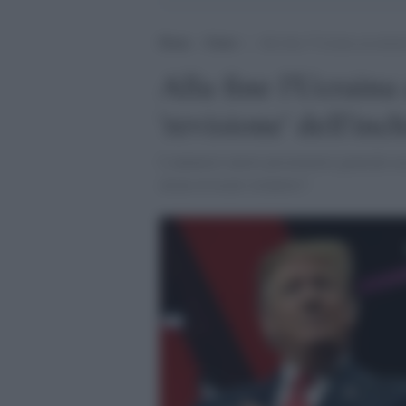
Home
>
Esteri
>
Alla fine l’Ucraina accontent
Alla fine l'Ucrain
'revisione' dell'inc
L'annuncio nuovo procuratore generale u
alcun avvocato straniero".