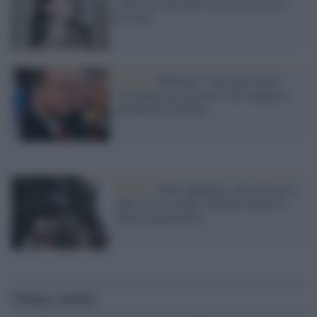
venne accusata dell’assassinio di Lev
Trotskij
Russia /
Medvedev vuole più armi e
cita Stalin per spronare alla maggiore
produzione militare
Russia /
Putin appoggia i neo-fascisti e
nello stesso tempo riabilita Stalin in
chiave imperialista
Ultime notizie