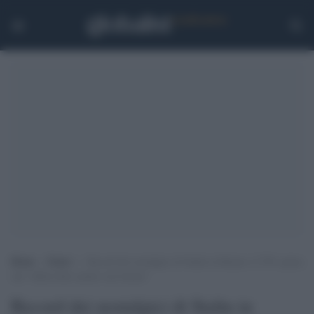
Home
>
Esteri
>
Record dei nostalgici di Stalin in Russia: il 70% pensa
che “abbia fatto anche cose buone”
Record dei nostalgici di Stalin in