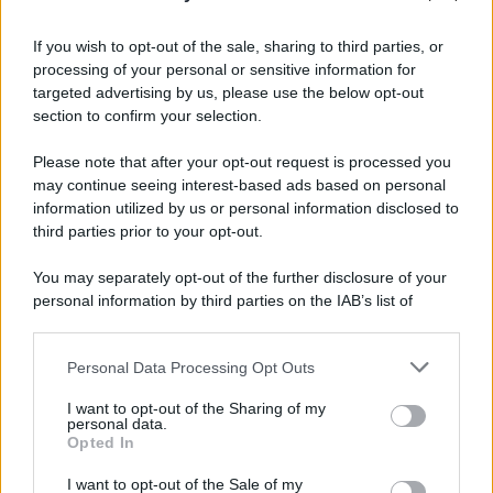
Tendenze /
Sale il numero degli acquisti online in Europa e
aumentano le vendite di articoli second hand
If you wish to opt-out of the sale, sharing to third parties, or
processing of your personal or sensitive information for
targeted advertising by us, please use the below opt-out
section to confirm your selection.
Pd /
Un partito progressista e di sinistra che si spacca sul
riarmo ha un serio problema
Please note that after your opt-out request is processed you
may continue seeing interest-based ads based on personal
information utilized by us or personal information disclosed to
third parties prior to your opt-out.
Il caso /
Trump ha quasi esaurito l'arsenale Usa, ma il
You may separately opt-out of the further disclosure of your
tycoon smentisce
personal information by third parties on the IAB’s list of
downstream participants.
Personal Data Processing Opt Outs
This information may also be disclosed by us to third parties
La banca /
Caso Mps: i pm milanesi ora vogliono vederci
on the IAB’s List of Downstream Participants that may further
I want to opt-out of the Sharing of my
chiaro sulle “chat” tra un dirigente del Mef e alcuni ministri
disclose it to other third parties.
personal data.
Opted In
Please note that this website/app uses one or more Google
services and may gather and store information including but
I want to opt-out of the Sale of my