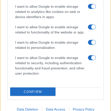
Giornale dello
Chi siamo
I want to allow Google to enable storage
Spettacolo
related to analytics like cookies on web or
Contributors
device identifiers in apps.
Wondernet
Facebook
I want to allow Google to enable storage
Giuliana Sgrena
related to functionality of the website or app.
Twitter
I want to allow Google to enable storage
Google News
related to personalization.
Mastodon
I want to allow Google to enable storage
related to security, including authentication
Cookie Policy
functionality and fraud prevention, and other
user protection.
Preferenze Privacy
CONFIRM
©2021 Globalist.it • All right reserved.
Data Deletion
Data Access
Privacy Policy
Syndication