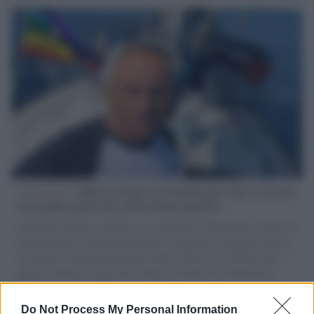
L'intervista /
Marco Croatti e la Flottilla per Gaza: le nostre
vele gonfie grazie alla sollevazione popolare
Il Senatore M5S racconta la sua esperienza sulle barche cariche di
aiuti umanitari assalite dall'esercito israeliano. Una guerra atroce,
il tentativo di disumanizzazione delle vittime, il servilismo del
governo italiano e degli altri europei, il ritorno al colonialismo.
L'importanza dei movimenti.
Do Not Process My Personal Information