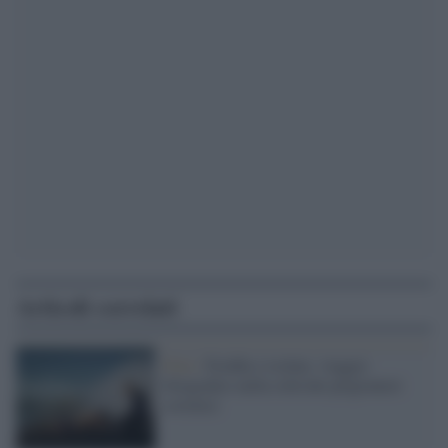
Articoli correlati
Foto /
Fredda e isolata: viaggio
fotografico nella città dei prigionieri
sovietici