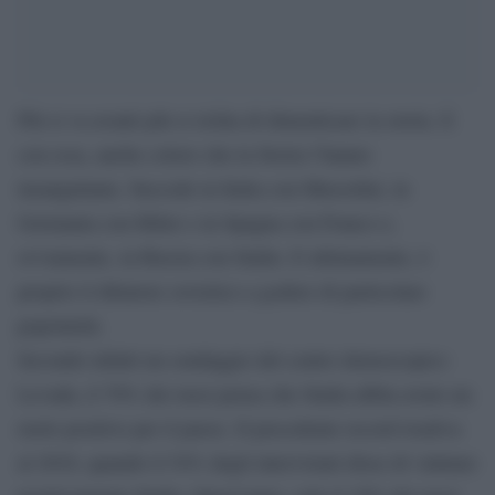
Più si va avanti più si richia di dimenticare la storia. E
con essa, anche coloro che la Storia l’hanno
insanguinata. Succede in Italia con Mussolini, in
Germania con Hitler e in Spagna con Franco e,
ovviamente, in Russia con Stalin. E ultimamente, è
proprio il dittatore sovietico a godere di particolare
popolarità.
Secondo infatti un sondaggio del centro demoscopico
Levada, il 70% dei russi pensa che Stalin abbia avuto un
ruolo positivo per il paese. Il precedente record risaliva
al 2016, quando il 54% degli intervistati disse di valutare