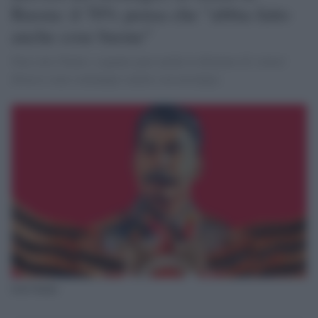
Russia: il 70% pensa che "abbia fatto
anche cose buone"
Non solo l'Italia: a quanto pare anche le dittature di 'colore'
diverso sono comunque sentite con nostalgia
Iosif Stalin