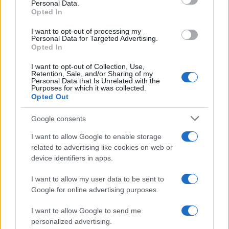
Personal Data.
not limited to your visit or usage behaviour. You may click to
Opted In
grant or deny consent to Google and its third-party tags to
use your data for below specified purposes in below Google
I want to opt-out of processing my
consent section.
Personal Data for Targeted Advertising.
Opted In
I want to opt-out of Collection, Use,
Retention, Sale, and/or Sharing of my
Personal Data that Is Unrelated with the
Purposes for which it was collected.
Opted Out
Syndication
Culture
Google consents
Salute
Globalist
I want to allow Google to enable storage
related to advertising like cookies on web or
Megachip
Globalscience
device identifiers in apps.
GiULia
Globalsport
I want to allow my user data to be sent to
Google for online advertising purposes.
Prima Pagina
I want to allow Google to send me
personalized advertising.