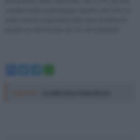
positivamente Stalin. Quest’anno, solo il 19% dei russi
considera Stalin un personaggio negativo, nel 2016 l’ex
leader sovietico responsabile della morte di milioni di
persone era stato bocciato dal 32% dei rispondenti.
Facebook
Twitter
Telegram
WhatsApp
Leggi anche:
La mafia russa e l'arma del caos