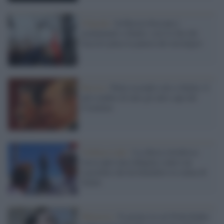
Volgoda /
In Russia fioccano i
monumenti a Stalin: così lo Zar dei
fascisti placa la pancia dei nostalgici
Russia /
Putin secondo solo a Stalin: il
più crudele di tutti gli altri capi del
Cremlino
Velikiye Luki /
La chiesa ortodossa
russa apre una indagine contro un
sacerdote che ha benedetto la statua di
Stalin
Memoria /
Il giorno in cui Frida Kahlo