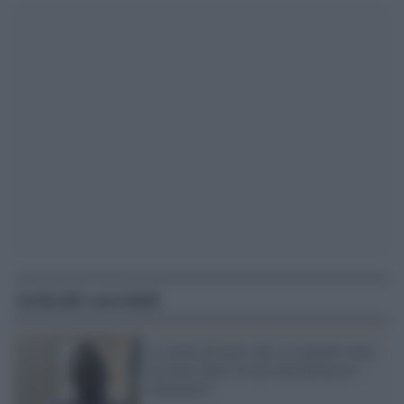
Articoli correlati
La storia di Jerry che si è gettato sotto
un treno dopo il ritiro del permesso
umanitario