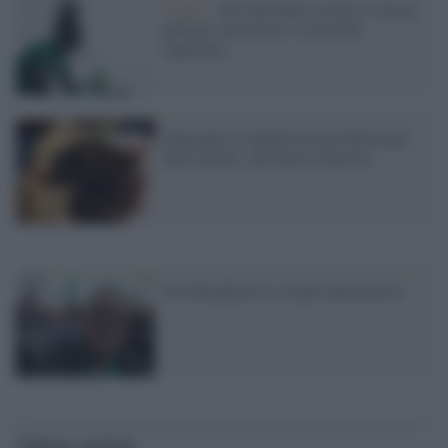
Video /
103 chilometri in bici e con un
pallone sulla testa: è record di
equilibrio
Segregata e stuprata in una chiesa per
dieci giorni: arrestato il pastore
Ora Borghezio si scopre antirazzista
Ultime notizie