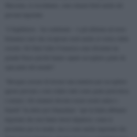
Macerata, lo ricordiamo, sono rimasti feriti anche dei
giovani nigeriani.
“L’Inghilterra – ha continuato – è già abituata ad avere
britannici neri che ricoprono ruoli anche al vertice della
società. Gli Stati Uniti d’America sono diventati un
grande Paese perché hanno saputo accogliere gente da
ogni parte del mondo”.
“Bisogna cercare di trovare una maniera per accogliere
queste persone e non vedere tutti come gente pericolosa
o nemici. Gli stranieri devono essere nostri amici e
fratelli” ha detto poi Onaiyekan: “qui in Italia abbiamo
nigeriani che non fanno lavori dignitosi, come le
prostitute per la strada, ma ci sono anche nigeriani che