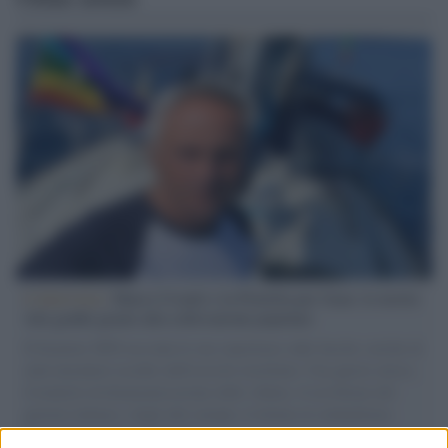
L'intervista /
Marco Croatti e la Flottilla per Gaza: le nostre
vele gonfie grazie alla sollevazione popolare
Il Senatore M5S racconta la sua esperienza sulle barche cariche di
aiuti umanitari assalite dall'esercito israeliano. Una guerra atroce,
il tentativo di disumanizzazione delle vittime, il servilismo del
governo italiano e degli altri europei, il ritorno al colonialismo.
L'importanza dei movimenti.