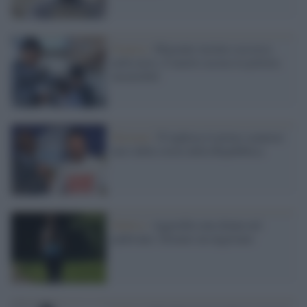
Francia /
Migrante incinta soccorsa
nella neve, il marito accusa la polizia:
insensibili
Elezioni /
È leghista il primo senatore
nero della storia della Repubblica
Padova /
Aggredita una donna nel
padovano: fermato un nigeriano