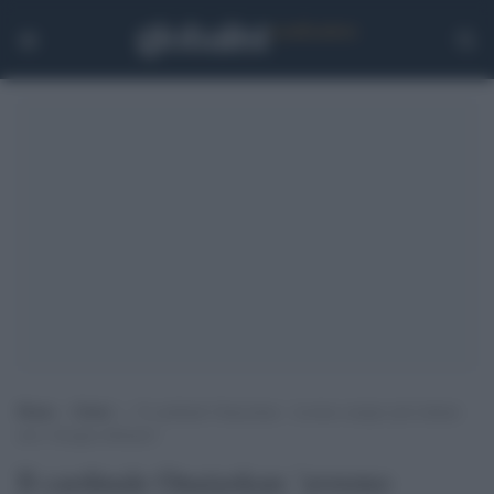
Home
>
Esteri
>
Il cardinale Onaiyekan: ‘avremo sempre più italiani
neri, bisogna abituarsi’
Il cardinale Onaiyekan: 'avremo