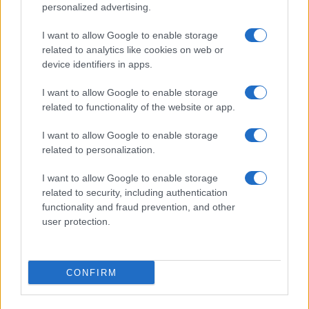
personalized advertising.
Giornale dello
Chi siamo
I want to allow Google to enable storage
Spettacolo
related to analytics like cookies on web or
Contributors
device identifiers in apps.
Wondernet
Facebook
I want to allow Google to enable storage
Giuliana Sgrena
related to functionality of the website or app.
Twitter
I want to allow Google to enable storage
Google News
related to personalization.
Mastodon
I want to allow Google to enable storage
related to security, including authentication
Cookie Policy
functionality and fraud prevention, and other
user protection.
Preferenze Privacy
CONFIRM
©2021 Globalist.it • All right reserved.