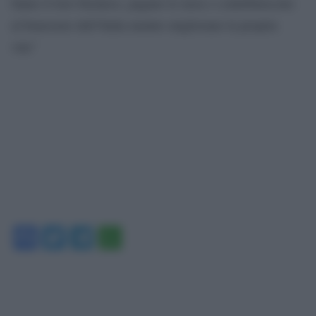
fanno il loro business, pagano le tasse e contribuiscono
al benessere dell’Italia mentre migliorano la propria
vita”
Facebook
Twitter
Telegram
WhatsApp