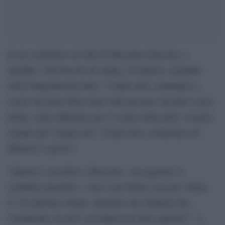
In un commento sui fatti di Macerata rilasciato a
Tg2000, l’arcivescovo di Abuja, in Nigeria, cardinale
John Onaiyekan ha detto: “l’Italia deve continuare a
essere un paese libero dove tutti possono circolare senza
paura, senza differenze per il colore della pelle. Avremo
sempre piu’ italiani neri. L’Italia deve cominciare ad
abituarsi a questo”.
“Quanto è accaduto a Macerata – ha aggiunto il
cardinale nigeriano – non è una buona cosa per l’Italia.
E’ un episodio isolato, speriamo che rimanga tale.
Certamente ciò che è accaduto non deve ripetersi”. A