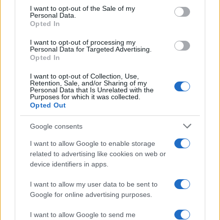
services and may gather and store information including but
I want to opt-out of the Sale of my
Personal Data.
not limited to your visit or usage behaviour. You may click to
Opted In
grant or deny consent to Google and its third-party tags to
use your data for below specified purposes in below Google
I want to opt-out of processing my
consent section.
Personal Data for Targeted Advertising.
Opted In
I want to opt-out of Collection, Use,
Retention, Sale, and/or Sharing of my
Personal Data that Is Unrelated with the
Purposes for which it was collected.
Opted Out
Syndication
Culture
Google consents
Salute
Globalist
I want to allow Google to enable storage
related to advertising like cookies on web or
Megachip
Globalscience
device identifiers in apps.
GiULia
Globalsport
I want to allow my user data to be sent to
Google for online advertising purposes.
Prima Pagina
I want to allow Google to send me