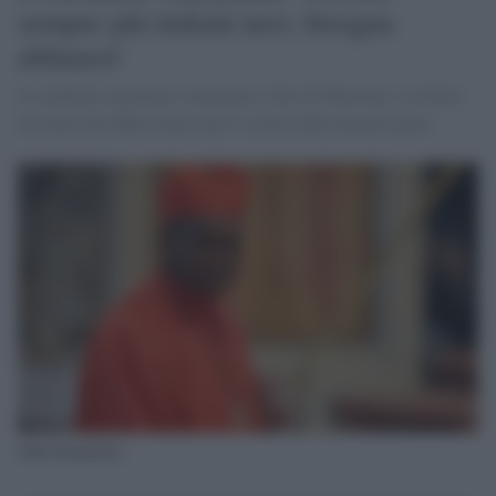
sempre più italiani neri, bisogna
abituarsi'
Il cardinale nigeriano commenta i fatti di Macerata: 'in Italia
nessuno dovrebbe temere per il colore della propria pelle'
John Onaiyekan