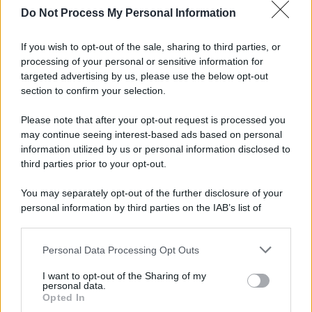
Do Not Process My Personal Information
Musica /
Al maestro Francesco Guccini
If you wish to opt-out of the sale, sharing to third parties, or
processing of your personal or sensitive information for
targeted advertising by us, please use the below opt-out
section to confirm your selection.
Il ricordo /
Quando Guccini raccontava le "Cronache
epafaniche": l'intervista all'artista che si definiva un
Please note that after your opt-out request is processed you
'narratore'
may continue seeing interest-based ads based on personal
information utilized by us or personal information disclosed to
third parties prior to your opt-out.
Lo studio /
Disinformazione russa e destra: anche la
You may separately opt-out of the further disclosure of your
macchina propagandistica di Putin dietro la crisi di Ceuta
personal information by third parties on the IAB’s list of
downstream participants.
Personal Data Processing Opt Outs
This information may also be disclosed by us to third parties
Tendenze /
Sale il numero degli acquisti online in Europa e
on the IAB’s List of Downstream Participants that may further
I want to opt-out of the Sharing of my
aumentano le vendite di articoli second hand
disclose it to other third parties.
personal data.
Opted In
Please note that this website/app uses one or more Google