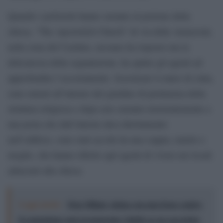
Quando i poliziotti hanno suonato al portone della
chiesa, “The Apostolich Church” di via delle Amazzoni,
nella zona del Casilino, nessuno ha risposto ma la
delicatezza della segnalazione, ha spinto gli agenti ad
approfondire l’accertamento. Scavalcato il muro di cinta,
sono entrati all’interno del giardino di pertinenza della
struttura religiosa e dopo aver suonato insistentemente a
una porta che dall’interno dava direttamente
nell’edificio, sono stati accolti da una coppia, marito e
moglie, che hanno riferito agli agenti di vivere nei locali
adiacenti alla chiesa.
Leggi anche:
Don Milani, statua con una frase contro
il comunismo mai pronunciata: falsità su un sacerdote