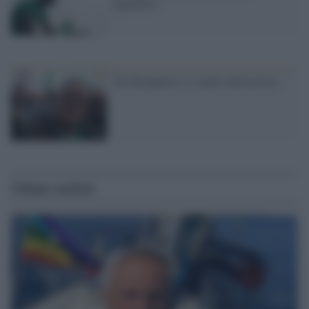
equilibrio
Ora Borghezio si scopre antirazzista
Ultime notizie