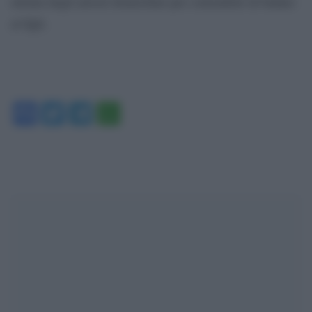
misura degli arresti domiciliari per consentirle di badare
ai figli.
Facebook
Twitter
Telegram
WhatsApp