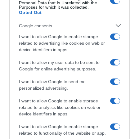
Personal Data that Is Unrelated with the
Purposes for which it was collected.
Opted Out
Syndication
Culture
Google consents
Salute
Globalist
I want to allow Google to enable storage
related to advertising like cookies on web or
Megachip
Globalscience
device identifiers in apps.
GiULia
Globalsport
I want to allow my user data to be sent to
Google for online advertising purposes.
Prima Pagina
I want to allow Google to send me
personalized advertising.
Giornale dello
Chi siamo
I want to allow Google to enable storage
Spettacolo
related to analytics like cookies on web or
Contributors
device identifiers in apps.
Wondernet
Facebook
I want to allow Google to enable storage
Giuliana Sgrena
related to functionality of the website or app.
Twitter