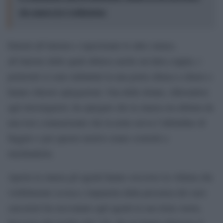
che amava la Costituzione
Entrati all’interno e ispezionate le altre stanze,
all’interno delle quali abitava anche un’altra coppia, i
poliziotti si sono imbattuti in una porta chiusa a chiave e
hanno chiesto spiegazioni. Una delle donne, riferendosi
agli investigatori, ha spiegato che la stanza era abitata da
una loro connazionale che la notte aveva l’abitudine di
fuggire e per questo motivo erano costretti a
rinchiuderla.
Aperta la stanza gli agenti hanno soccorso la vittima che
visibilmente scossa e impaurita dalla presenza dei suoi
carcerieri ha raccontato agli agenti la sua triste storia.
Soccorsa dai medici del 118, che ne hanno disposto il