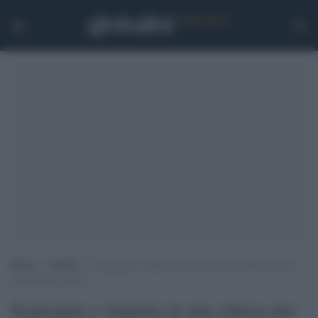
Home
>
Notizie
>
Segregata e stuprata in una chiesa per dieci giorni:
arrestato il pastore
Segregata e stuprata in una chiesa per