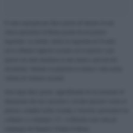
È stata segregata per dieci giorni all’interno di una
chiesa apostolica di Roma gestita da un pastore
nigeriano. La donna, anche lei nigeriana di 39 anni,
aveva rifiutato rapporti sessuali con il pastore e per
questo era stata rinchiusa in una stanza e privata dei
documenti. Durante la prigionia la donna è stata anche
vittima di violenze sessuali.
Solo dopo dieci giorni, approfittando di un momento di
distrazione del suo carceriere e di altre persone vicine al
pastore, complici nella vicenda, è riuscita a procurarsi un
cellulare e a chiamare 113. A liberarla sono stati gli
equipaggi del Reparto Volanti di Roma.