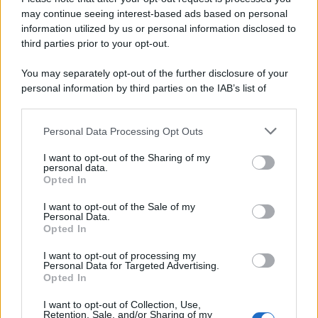
'narratore'
may continue seeing interest-based ads based on personal
information utilized by us or personal information disclosed to
third parties prior to your opt-out.
Lo studio /
Disinformazione russa e destra: anche la
You may separately opt-out of the further disclosure of your
macchina propagandistica di Putin dietro la crisi di Ceuta
personal information by third parties on the IAB’s list of
downstream participants.
Personal Data Processing Opt Outs
This information may also be disclosed by us to third parties
Tendenze /
Sale il numero degli acquisti online in Europa e
on the IAB’s List of Downstream Participants that may further
I want to opt-out of the Sharing of my
aumentano le vendite di articoli second hand
disclose it to other third parties.
personal data.
Opted In
Please note that this website/app uses one or more Google
services and may gather and store information including but
I want to opt-out of the Sale of my
Personal Data.
not limited to your visit or usage behaviour. You may click to
Opted In
grant or deny consent to Google and its third-party tags to
use your data for below specified purposes in below Google
I want to opt-out of processing my
consent section.
Personal Data for Targeted Advertising.
Opted In
I want to opt-out of Collection, Use,
Retention, Sale, and/or Sharing of my