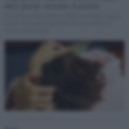
dieci giorni: arrestato il pastore
È stata liberata dalla polizia. La donna aveva rifiutato rapporti
sessuali con il pastore e per questo era stata rinchiusa. È
riuscita a dare l'allarme.
Desk2