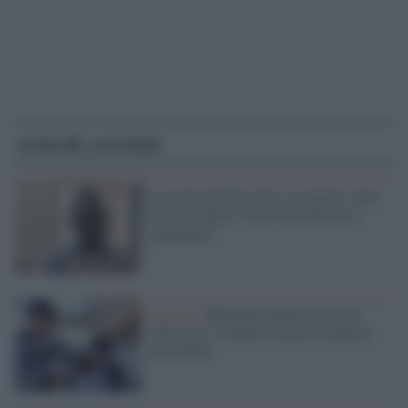
Articoli correlati
La storia di Jerry che si è gettato sotto
un treno dopo il ritiro del permesso
umanitario
Francia /
Migrante incinta soccorsa
nella neve, il marito accusa la polizia:
insensibili