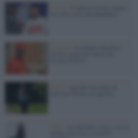
Elezioni /
È leghista il primo senatore
nero della storia della Repubblica
Razzismo /
Il cardinale Onaiyekan:
'avremo sempre più italiani neri,
bisogna abituarsi'
Padova /
Aggredita una donna nel
padovano: fermato un nigeriano
Video /
103 chilometri in bici e con un
pallone sulla testa: è record di