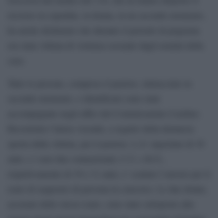
ricovero in ospedale, la donna, in un secondo momento,
ha anche dichiarato che durante il periodo di prigionia
era stata vittima di violenza sessuale dagli uomini della
casa.
Tutte le persone, comprese il pastore, rintracciato in
secondo momento, e identificato sono state
accompagnate negli uffici del Commissariato Casilino.
Ricostruita l’intera vicenda, a seguito della denuncia
sporta dalla vittima, per il pastore, L.O. nigeriano di 38
anni, e i suoi due connazionali, C.U. e R.O.,
rispettivamente di 39 e 31 anni, e’ scattato l’arresto per il
reato di sequestro di persona in concorso. Le due donne,
accusate dello stesso reato, sono state sottoposte alla