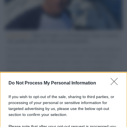
L'intervista /
Marco Croatti e la Flottilla per Gaza: le nostre
vele gonfie grazie alla sollevazione popolare
Il Senatore M5S racconta la sua esperienza sulle barche cariche di
aiuti umanitari assalite dall'esercito israeliano. Una guerra atroce,
il tentativo di disumanizzazione delle vittime, il servilismo del
governo italiano e degli altri europei, il ritorno al colonialismo.
L'importanza dei movimenti.
Do Not Process My Personal Information
Musica /
Al maestro Francesco Guccini
If you wish to opt-out of the sale, sharing to third parties, or
processing of your personal or sensitive information for
targeted advertising by us, please use the below opt-out
section to confirm your selection.
Il ricordo /
Quando Guccini raccontava le "Cronache
epafaniche": l'intervista all'artista che si definiva un
Please note that after your opt-out request is processed you