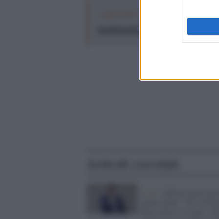
Leggi anche:
Proteste violente e rep
manifestazioni di massa attraverso l
Articoli correlati
Lega /
Salvini mette già
mani avanti: "No al Gre
Pass sotto i 12 anni". M