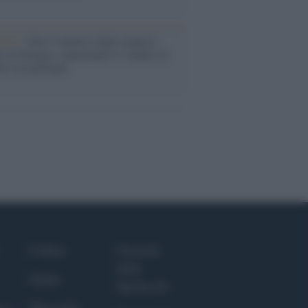
enze /
Sale il numero degli acquisti
e in Europa e aumentano le vendite di
oli second hand
Culture
Giornale
dello
Salute
Spettacolo
Megachip