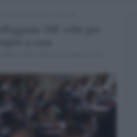
168 volte per non aver finito i compiti a casa
ffeggiata 168 volte per
ompiti a casa
ompagni di colpire l'alunna come punizione. È stato