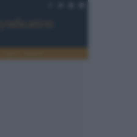
Sport
Tendenze