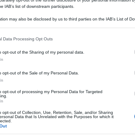
rately opt-out of the further disclosure of your personal information by
he IAB’s list of downstream participants.
tion may also be disclosed by us to third parties on the IAB’s List of 
 that may further disclose it to other third parties.
 that this website/app uses one or more Google services and may gath
l Data Processing Opt Outs
including but not limited to your visit or usage behaviour. You may click 
 to Google and its third-party tags to use your data for below specifi
o opt-out of the Sharing of my personal data.
ogle consent section.
orta la triste storia di una bambina dello stato di
In
feggiata 168 volte su ordine del suo insegnante
o opt-out of the Sale of my Personal Data.
gesto era una punizione per non aver completato i
In
to opt-out of processing my Personal Data for Targeted
ing.
tituto residenziale di Thandla, una cittadina del
In
esso tra l’11 e il 16 gennaio scorso: la punizione
o opt-out of Collection, Use, Retention, Sale, and/or Sharing
ersonal Data that Is Unrelated with the Purposes for which it
di sei giorni.
lected.
Out
uncia alla polizia e protestato con il preside.