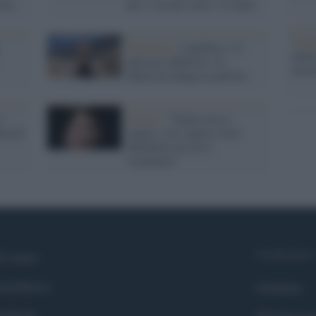
osta
per i vaccini sotto i 12 anni"
Tend
Omicidio /
Lapidata a 12
onlin
anni per adulterio: in
artic
Pakistan indaga la polizia
e
Orrore /
"Figlia mia ti
ina di
stupro, così saprai come
difenderti da chi ti
violenterà"
Syndication
i siamo
ntributors
Globalist
cebook