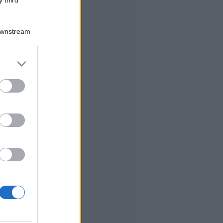
 third
Downstream
er and store
to grant or
ed purposes