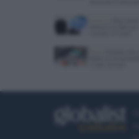
ancora non c'è una prop
Covid-19 /
Pfizer chiede
all'Ema il via libera per
vaccinare 12-15enni
Roma /
Pretendeva foto 
filmati osè da una bamb
12 anni: arrestato
Ch
Co
Fa