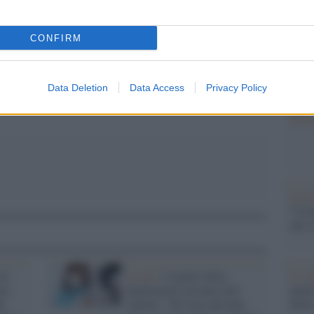
barch
dall'e
ressione: una strategia occulta per bloccare le
tentat
CONFIRM
a paura?
servil
europ
dei m
Data Deletion
Data Access
Privacy Policy
Musi
Il ri
"Cron
che s
Lo st
 le
Covid /
I medici dello
anche
en
Spallanzani invitano alla
dietr
a
cautela: "Servono più dati