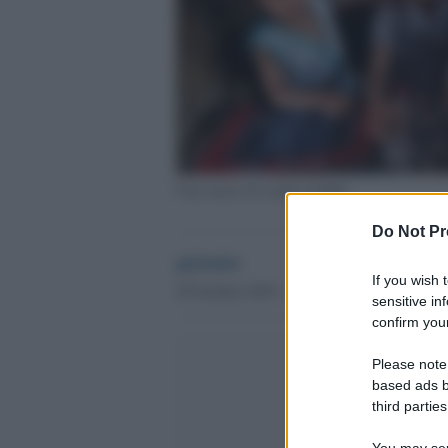
Una classe di scuola in India
Do Not Pr
globalist
If you wish 
28 Gennaio 2018 - 17.03
sensitive in
confirm your
Please note
based ads b
third parties