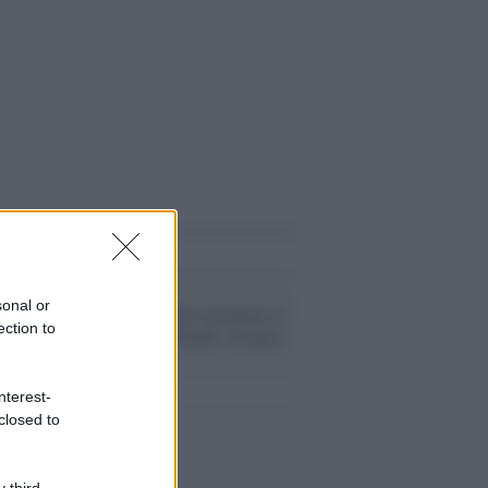
i anche
sonal or
Germania, fallito attentato al
ection to
mercatino di Natale: ad agire
un 12enne
nterest-
closed to