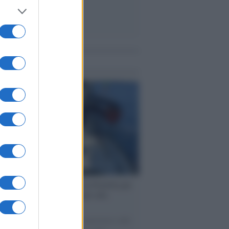
me notizie
ervista /
Marco Croatti e la Flottilla per
 le nostre vele gonfie grazie alla
vazione popolare
natore M5S racconta la sua esperienza sulle