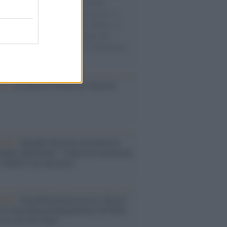
e cariche di aiuti umanitari assalite
sercito israeliano. Una guerra atroce, il
ivo di disumanizzazione delle vittime, il
ismo del governo italiano e degli altri
ei, il ritorno al colonialismo. L'importanza
ovimenti.
ca /
Al maestro Francesco Guccini
cordo /
Quando Guccini raccontava le
ache epafaniche": l'intervista all'artista
i definiva un 'narratore'
udio /
Disinformazione russa e destra:
 la macchina propagandistica di Putin
o la crisi di Ceuta