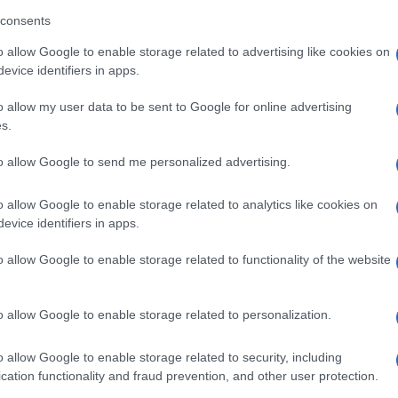
consents
mmesso che l’insegnante ha chiesto ai compagni
olare lezione per non aver rispettato le sue
o allow Google to enable storage related to advertising like cookies on
evice identifiers in apps.
i doveva drammatizzare l’accaduto». Perché, ha
Ulti
o allow my user data to be sent to Google for online advertising
sonori, ma leggeri ed amichevoli».
s.
to allow Google to send me personalized advertising.
o allow Google to enable storage related to analytics like cookies on
evice identifiers in apps.
o allow Google to enable storage related to functionality of the website
o allow Google to enable storage related to personalization.
L'int
Gaza:
pp
solle
o allow Google to enable storage related to security, including
cation functionality and fraud prevention, and other user protection.
Il Se