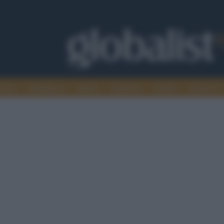
omia
Intelligence
Media
Ambiente
Cultura
Scienza