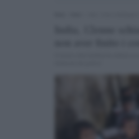
Home
>
Esteri
>
India, 12enne schiaffeggiata 
India, 12enne schia
non aver finito i c
Il maestro della bambina ha ordinato ai c
denunciato dai genitori