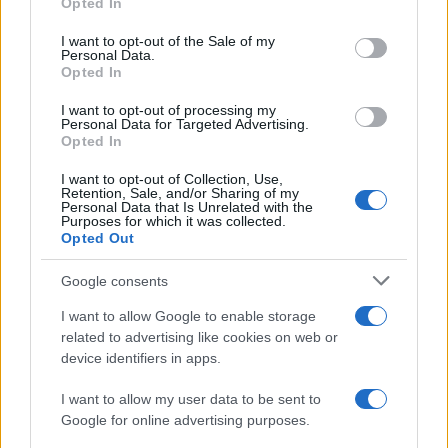
Opted In
Please note that this website/app uses one or more Google
services and may gather and store information including but
I want to opt-out of the Sale of my
Personal Data.
not limited to your visit or usage behaviour. You may click to
Opted In
grant or deny consent to Google and its third-party tags to
use your data for below specified purposes in below Google
I want to opt-out of processing my
consent section.
Personal Data for Targeted Advertising.
Opted In
I want to opt-out of Collection, Use,
Retention, Sale, and/or Sharing of my
Personal Data that Is Unrelated with the
Purposes for which it was collected.
Opted Out
Syndication
Culture
Google consents
Salute
Globalist
I want to allow Google to enable storage
related to advertising like cookies on web or
Megachip
Globalscience
device identifiers in apps.
GiULia
Globalsport
I want to allow my user data to be sent to
Google for online advertising purposes.
Prima Pagina