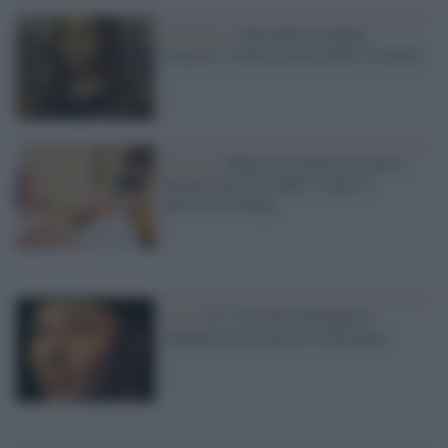
Mondiali /
Gioconda in maglia
francese, rivolta social contro il Louvre
Francia /
Nuda tra la gente al Louvre
davanti alla Gioconda: si apre il
processo a Parigi
Arte /
G7, il ritratto dell'ignoto
marinaio sarà esposto a Taormina