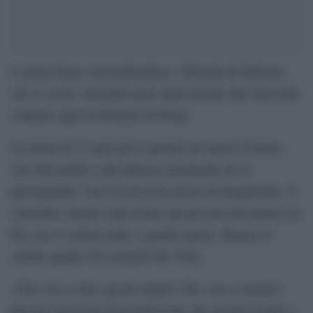
L’artista franco-lussemburghese, Deborah de Robertis,
che lo scorso settembre posò nuda davanti alla Gioconda
compare oggi al tribunale di Parigi.
La donna di 33 anni già si spogliò nei musei d’Orsay,
Arts Décoratifs e alla Maison européenne de la
photographie. Ora il Louvre ha deciso di denunciarla. A
settembre sistemò sulla fronte una piccola telecamera Go
Pro, poi si sedette nuda, a gambe aperte, dinanzi al
celebre quadro di Leonardo Da Vinci.
«Che cosa ci dice questa nudità? Che cosa ci mostra?
Mostra l’ipocrisia di un’istituzione che accetta il nudo a