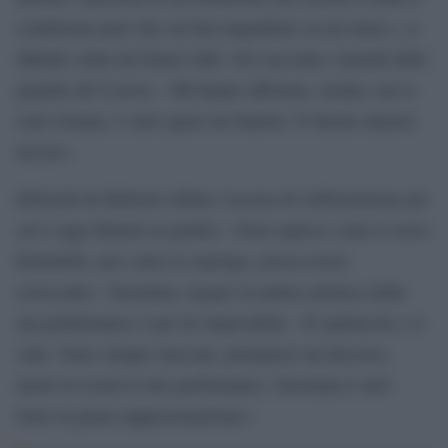
condizione però che sia ben inquadrato su un muro», si
difende citata da France Info. Poi racconta i metodi delle
guardie del Louvre. «Mi hanno afferrata, isolata, ma io
sono tornata, è stato quasi un balletto. È durata almeno
un’ora».
Deborah de Robertis rifiuta l’accusa di esibizionismo per
cui è oggi dinanzi ai giudici. «Non capisco come il sesso
femminile, per come lo espongo, possa essere
scioccante». Insomma, negare la natura artistica della
sua performance è per lei impossibile. «È spettacolo e si
vede. Sono sempre truccata, pronuncio un discorso,
metto in scena le mie performance. Insomma è arte!
Sono in piena rappresentazione».