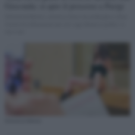
Gioconda: si apre il processo a Parigi
Deborah de Robertis, un'artista franco-lussemburghese rifiuta
l'accusa di esibizionismo per cui è oggi dinanzi ai giudici: la
mia è arte
Deborah de Robertis