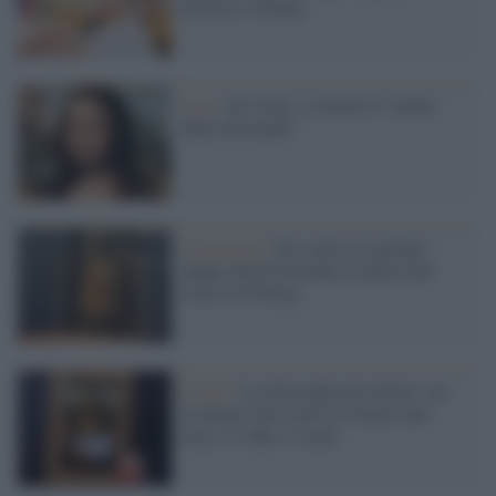
processo a Parigi
Arte /
Da Vinci: è aretino il "ponte
della Gioconda"
La protesta /
Eco-attivisti gettano
zuppa sulla Gioconda al museo del
Louvre di Parigi
Il caso /
La Gioconda nel mirino: un
visitatore del Louvre le lancia una
torta, il video è virale