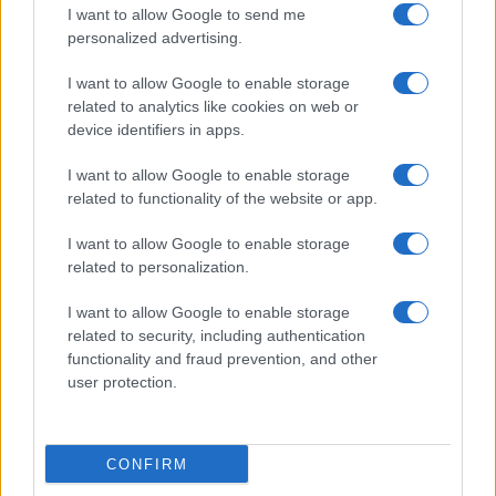
I want to allow Google to send me
personalized advertising.
Giornale dello
Chi siamo
I want to allow Google to enable storage
Spettacolo
related to analytics like cookies on web or
Contributors
device identifiers in apps.
Wondernet
Facebook
I want to allow Google to enable storage
Giuliana Sgrena
related to functionality of the website or app.
Twitter
I want to allow Google to enable storage
Google News
related to personalization.
Mastodon
I want to allow Google to enable storage
related to security, including authentication
Cookie Policy
functionality and fraud prevention, and other
user protection.
Preferenze Privacy
CONFIRM