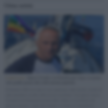
Ultime notizie
L'intervista /
Marco Croatti e la Flottilla per Gaza: le nostre
vele gonfie grazie alla sollevazione popolare
Il Senatore M5S racconta la sua esperienza sulle barche cariche di
aiuti umanitari assalite dall'esercito israeliano. Una guerra atroce,
il tentativo di disumanizzazione delle vittime, il servilismo del
governo italiano e degli altri europei, il ritorno al colonialismo.