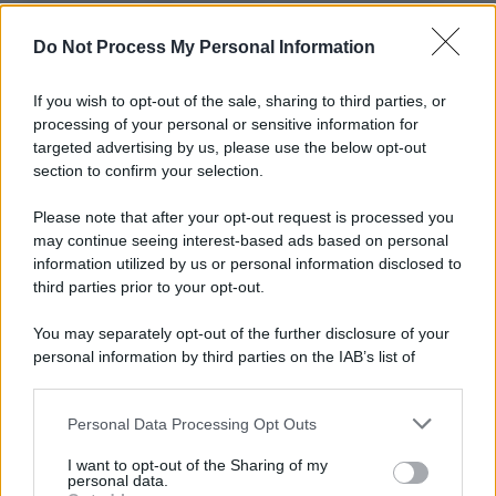
L'importanza dei movimenti.
Do Not Process My Personal Information
Perché i centri di intrattenimento per famiglie investono in
attrazioni ad alta tecnologia
If you wish to opt-out of the sale, sharing to third parties, or
processing of your personal or sensitive information for
targeted advertising by us, please use the below opt-out
section to confirm your selection.
Il conflitto /
La mafia russa e l'arma del caos
Please note that after your opt-out request is processed you
may continue seeing interest-based ads based on personal
information utilized by us or personal information disclosed to
third parties prior to your opt-out.
Tel Aviv /
Netanyahu si smarca da Trump: "Israele farà tutto
You may separately opt-out of the further disclosure of your
quello che è necessario per la sua sicurezza"
personal information by third parties on the IAB’s list of
downstream participants.
Personal Data Processing Opt Outs
This information may also be disclosed by us to third parties
La riflessione /
Pace, disarmo e Ucraina: il centrosinistra
on the IAB’s List of Downstream Participants that may further
I want to opt-out of the Sharing of my
non trasformi il riarmo europeo in una battaglia interna per
disclose it to other third parties.
personal data.
le primarie