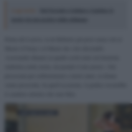
Leggi anche:
Dal Trecento a Guttuso e Ligabue: le
mostre da non perdere della settimana
Prima del Louvre, la de Robertis già posò senza veli al
Musée d’Orsay e al Musée des Arts décoratifs.
«Lavorando dinanzi ai quadri scelti tento un’irruzione
simbolica nella storia, mi prendo il mio posto». Già
processata per esibizionismo a inizio anno, la donna
venne prosciolta. In quell’occasione, il giudice riconobbe
il carattere artistico dei suoi blitz.