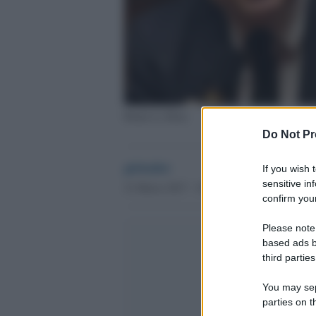
Bruno Le Roux
Do Not Pr
globalist
If you wish 
sensitive in
21 Marzo 2017 - 18.25
confirm your
Please note
based ads b
third parties
You may sepa
parties on t