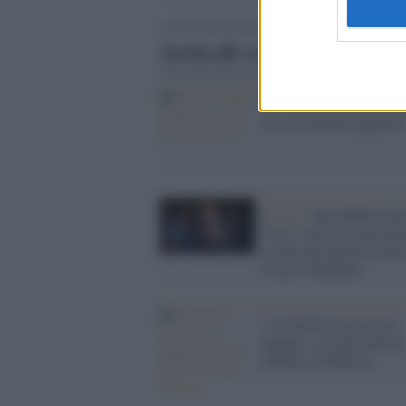
Articoli correlati
Le Pen, schiaffo ai giudi
non va all'interrogatorio
Il caso /
Incredibile Ital
Viva: vuole la rimozion
un docente perché conte
Craxi al Raphael
I socialisti crescono in
Spagna: secondo partito
davanti a Podemos