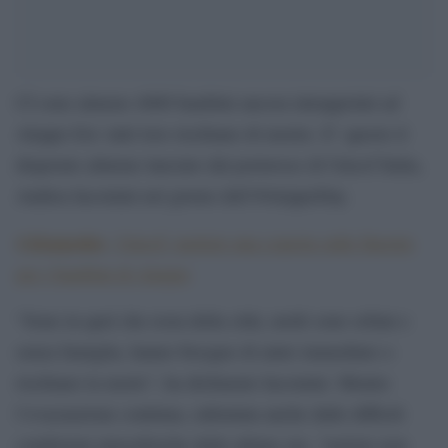
CI sono almeno 4000 bambini ancora intrappolati ad
Aleppo Est: tutti loro rischiano di morire. E’ questo il
disperato allarme lanciato dal portavoce di Unicef Italia,
Andrea Iacomini nel giorno dell’#AleppoDay.
Aleppoday
#
, Unicef: mettete una coperta sulle finestre
per i bambini di Aleppo
“Sono in quel che resta della città, molti sono orfani e
senza famiglia, hanno bisogno di aiuto immediato o
rischiano la morte”, ha dichiarato Iacomini. Mentre
l’evacuazione continua, rallentata anche dalle difficili
condizioni atmosferiche delle ultime ore, “notizie non