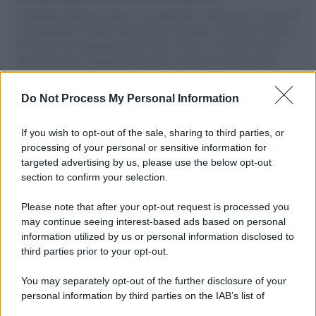
Il Senatore M5S racconta la sua esperienza sulle barche cariche di
aiuti umanitari assalite dall'esercito israeliano. Una guerra atroce,
il tentativo di disumanizzazione delle vittime, il servilismo del
governo italiano e degli altri europei, il ritorno al colonialismo.
L'importanza dei movimenti.
Do Not Process My Personal Information
Il caso /
Trump ha quasi esaurito l'arsenale Usa, ma il
tycoon smentisce
If you wish to opt-out of the sale, sharing to third parties, or
processing of your personal or sensitive information for
targeted advertising by us, please use the below opt-out
section to confirm your selection.
Chiesa /
Papa Leone XIV denuncia le violenze in Ucraina e
Russia e chiede il rispetto del diritto umanitario e della
Please note that after your opt-out request is processed you
diplomazia
may continue seeing interest-based ads based on personal
information utilized by us or personal information disclosed to
third parties prior to your opt-out.
Il centenario /
A L'Aquila arriva la mostra "Tito, 100 anni
You may separately opt-out of the further disclosure of your
attraverso la forma"
personal information by third parties on the IAB’s list of
downstream participants.