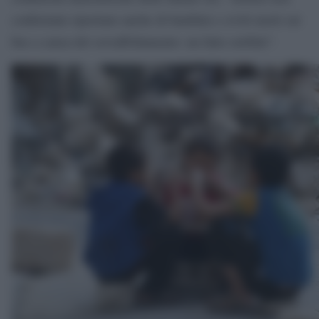
confermate riportano anche di bambini e civili morti sui
bus a causa del sovraffollamento: un fatto orribile”.