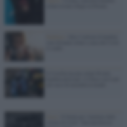
Guerra /
Ucraina, centomila bambini
orfani trovano rifugio in Polonia
Pandemia /
Oltre 5 milioni di bambini
sono diventati orfani a causa del Covid:
lo studio
Il Covid ha lasciato orfani 98 mila
bambini peruviani: è il Paese con il più
alto tasso di mortalità al mondo
Storia /
Il Natale per i familiari delle
vittime di Covid: "Sarà una festa in