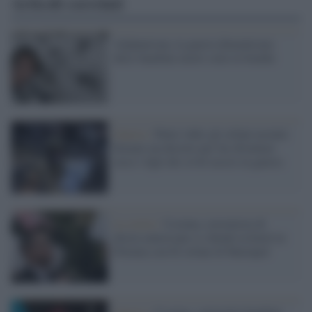
Articoli correlati
Afghanistan, la guerra dimenticata:
dieci bambini morti sotto le bombe
Guerra /
Putin 'ruba' gli orfani ucraini:
firmato un decreto per far diventare
russi i figli dei civili uccisi in guerra
La storia /
Ucraina, estremista di
destra americano si chiude in hotel in
Polonia con 62 orfani di Mariupol