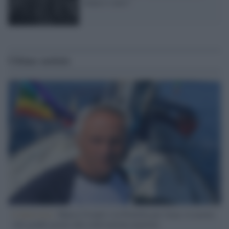
bianco e nero"
Ultime notizie
L'intervista /
Marco Croatti e la Flottilla per Gaza: le nostre
vele gonfie grazie alla sollevazione popolare