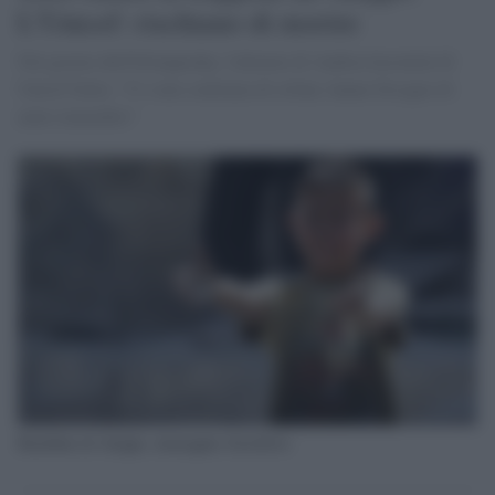
L'Unicef: rischiano di morire
Nel giorno dell'#Aleppoday, l'allarme di Andrea Iacomini di
Unicef Italia: "Ci sono centinaia di orfani, hanno bisogno di
aiuto immedito"
Bambino di Aleppo, immagine d'archivio