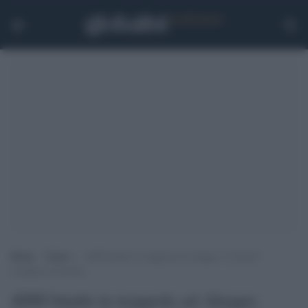
Home
>
Esteri
>
4000 bimbi in trappola ad Aleppo. L’Unicef:
rischiano di morire
4000 bimbi in trappola ad Aleppo.