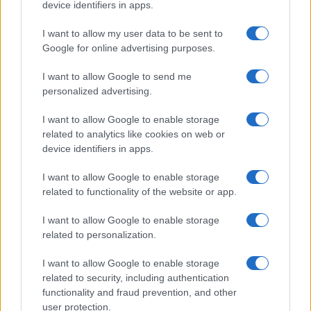
Megachip
Globalscience
device identifiers in apps.
GiULia
Globalsport
I want to allow my user data to be sent to
Google for online advertising purposes.
Prima Pagina
I want to allow Google to send me
personalized advertising.
Giornale dello
Chi siamo
I want to allow Google to enable storage
Spettacolo
related to analytics like cookies on web or
Contributors
device identifiers in apps.
Wondernet
Facebook
I want to allow Google to enable storage
Giuliana Sgrena
related to functionality of the website or app.
Twitter
I want to allow Google to enable storage
Google News
related to personalization.
Mastodon
I want to allow Google to enable storage
related to security, including authentication
Cookie Policy
functionality and fraud prevention, and other
user protection.