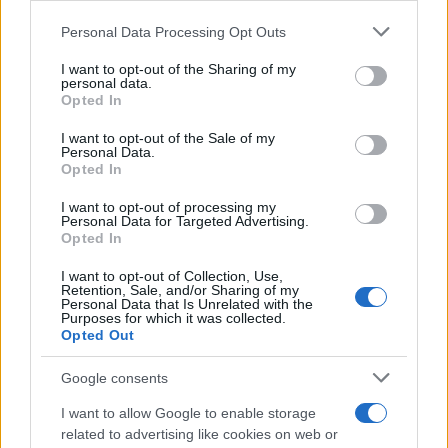
Personal Data Processing Opt Outs
This information may also be disclosed by us to third parties
Il medagliere /
Europei di nuoto: Pellecani guida una super
on the IAB’s List of Downstream Participants that may further
I want to opt-out of the Sharing of my
Italia
disclose it to other third parties.
personal data.
Opted In
Please note that this website/app uses one or more Google
services and may gather and store information including but
I want to opt-out of the Sale of my
Personal Data.
not limited to your visit or usage behaviour. You may click to
Opted In
grant or deny consent to Google and its third-party tags to
use your data for below specified purposes in below Google
I want to opt-out of processing my
consent section.
Personal Data for Targeted Advertising.
Opted In
I want to opt-out of Collection, Use,
Retention, Sale, and/or Sharing of my
Personal Data that Is Unrelated with the
Purposes for which it was collected.
Opted Out
Syndication
Culture
Google consents
Salute
Globalist
I want to allow Google to enable storage
related to advertising like cookies on web or