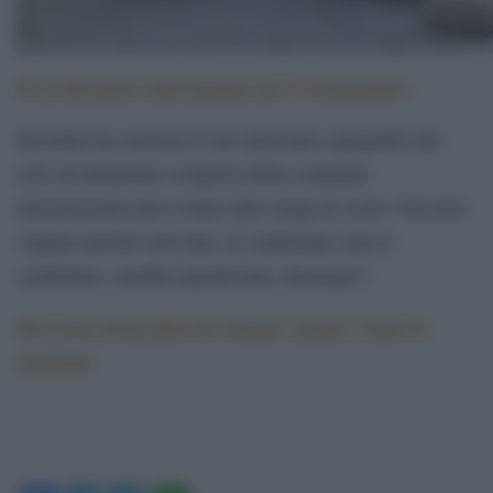
Il 22 dicembre tutti insieme per l’#Aleppoday!
Iacomini ha concluso il suo intervento spiegando che
solo un’attenzione scruplosa della comunità
internazionale può evitare altre stragi di civili: “Occorre
vigilare perché certi fatti, se confermati, non si
verifichino, sarebbe paradossale, disumano”.
Racconto fotografico di Aleppo: prima e dopo la
battaglia