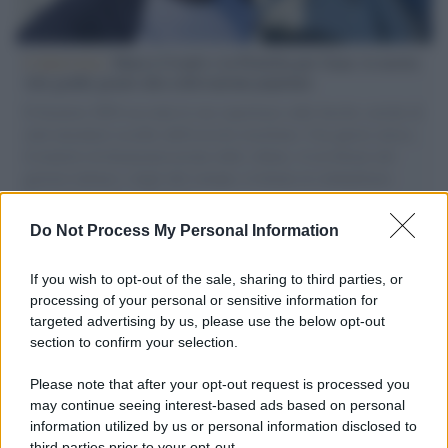
L'intervista /
Marco Croatti e la Flottilla per Gaza: le nostre
vele gonfie grazie alla sollevazione popolare
Il Senatore M5S racconta la sua esperienza sulle barche cariche di
aiuti umanitari assalite dall'esercito israeliano. Una guerra atroce,
il tentativo di disumanizzazione delle vittime, il servilismo del
governo italiano e degli altri europei, il ritorno al colonialismo.
L'importanza dei movimenti.
Do Not Process My Personal Information
Tel Aviv /
La “vittoria totale” di Israele significa una guerra
senza fine
If you wish to opt-out of the sale, sharing to third parties, or
processing of your personal or sensitive information for
targeted advertising by us, please use the below opt-out
section to confirm your selection.
Vangelo /
La vita si intreccia con le paure come il giorno
succede alla notte
Please note that after your opt-out request is processed you
may continue seeing interest-based ads based on personal
information utilized by us or personal information disclosed to
third parties prior to your opt-out.