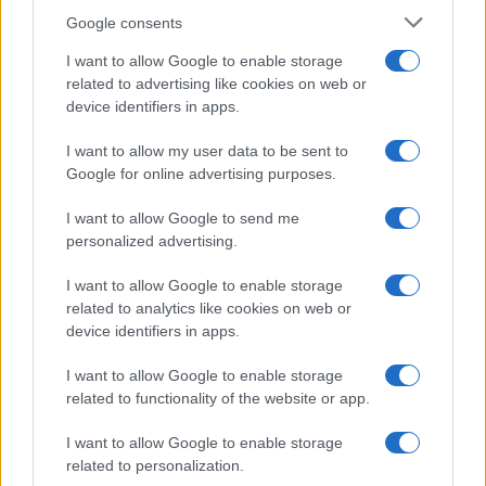
Syndication
Culture
Google consents
Salute
Globalist
I want to allow Google to enable storage
related to advertising like cookies on web or
Megachip
Globalscience
device identifiers in apps.
GiULia
Globalsport
I want to allow my user data to be sent to
Google for online advertising purposes.
Prima Pagina
I want to allow Google to send me
personalized advertising.
Giornale dello
Chi siamo
I want to allow Google to enable storage
Spettacolo
related to analytics like cookies on web or
Contributors
device identifiers in apps.
Wondernet
Facebook
I want to allow Google to enable storage
Giuliana Sgrena
related to functionality of the website or app.
Twitter
I want to allow Google to enable storage
Google News
related to personalization.