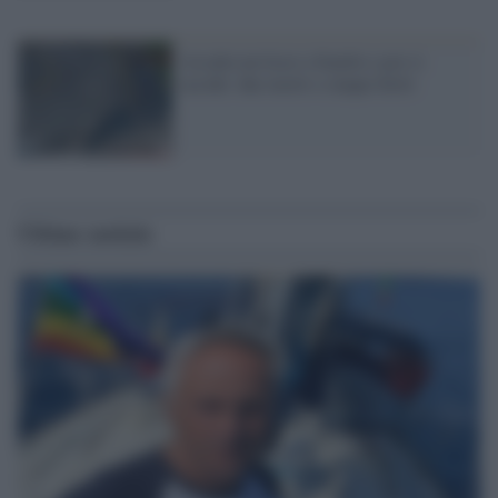
Assalta un liceo a Seattle e poi si
uccide: due morti e cinque feriti
Ultime notizie