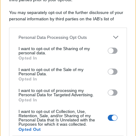
La scoperta /
Oplontis, le vittime dell’eruzione del Vesuvio
You may separately opt-out of the further disclosure of your
furono più numerose del previsto
personal information by third parties on the IAB’s list of
downstream participants.
Personal Data Processing Opt Outs
This information may also be disclosed by us to third parties
Il medagliere /
Europei di nuoto: Pellecani guida una super
on the IAB’s List of Downstream Participants that may further
I want to opt-out of the Sharing of my
Italia
disclose it to other third parties.
personal data.
Opted In
Please note that this website/app uses one or more Google
services and may gather and store information including but
I want to opt-out of the Sale of my
Personal Data.
not limited to your visit or usage behaviour. You may click to
Opted In
grant or deny consent to Google and its third-party tags to
use your data for below specified purposes in below Google
I want to opt-out of processing my
consent section.
Personal Data for Targeted Advertising.
Opted In
I want to opt-out of Collection, Use,
Retention, Sale, and/or Sharing of my
Personal Data that Is Unrelated with the
Purposes for which it was collected.
Opted Out