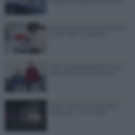
occupata dai manifestanti antirazzisti
Sperimentato su un volontario il primo
vaccino contro il coronavirus
Addio al plurimiliardario Paul Allen:
fondò la Microsoft con Bill Gates
Seattle, 4 donne uccise in un centro
commerciale: caccia al killer