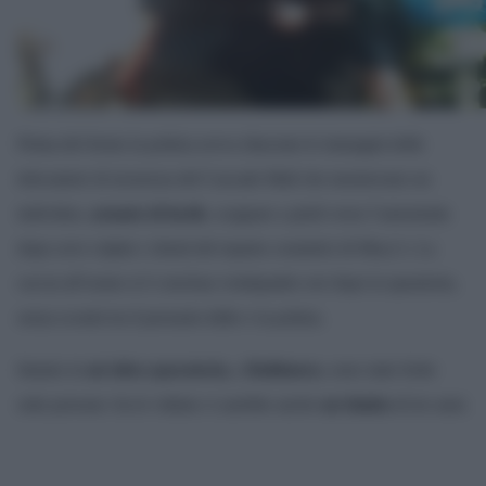
Prima del fermo la polizia aveva rilasciato le immagini delle
telecamere di sicurezza del Cascade Mall che mostravano un
individuo,
armato di fucile
, scappare a piedi verso l’autostrada
dopo aver colpito i clienti del reparto cosmetici di Macy’s. La
caccia all’uomo si è conclusa ventiquattro ore dopo la sparatoria,
senza scontri tra il presunto killer e la polizia.
Intanto in
un’altra sparatoria,
a
Baltimora
, sono state ferite
sette persone: fra le vittime ci sarebbe anche
un bimbo
di tre anni.