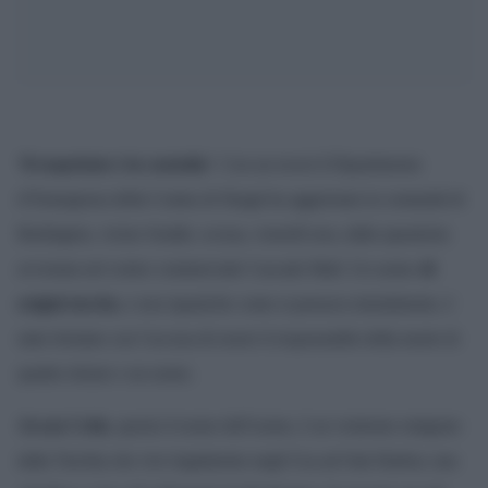
‘Il sospettato è in custodia’
. Con un tweet il Dipartimento
d’Emergenza della Contea di Skagit ha aggiornato la comunità di
Burlington, vicino Seattle, scossa, venerdì sera, dalla sparatoria
avvenuta nel centro commerciale Cascade Mall. Un uomo
di
origini turche,
e non ispaniche come si pensava inizialmente, è
stato fermato con l’accusa di essere il responsabile della morte di
quattro donne e un uomo.
Arcan Cetin
, questo il nome dell’uomo, è un ventenne emigrato
dalla Turchia che vive legalmente negli Usa ad Oak Harbor, una