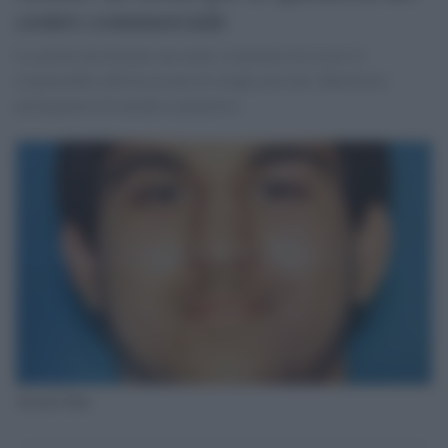
centro commerciale
La polizia ha fermato un uomo sospettato di essere il
responsabile dell'uccisione di cinque persone. Baltimora
protagonista di un'altra sparatoria.
Arcan Cetin