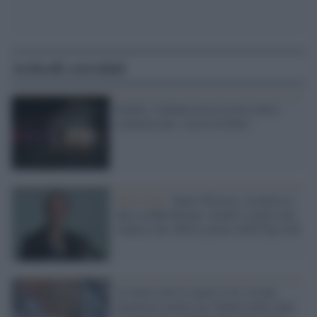
Articoli correlati
Seattle, 4 donne uccise in un centro
commerciale: caccia al killer
Stati Uniti /
Katie Wilson, socialista e
anti-establishment: Seattle sceglie una
sindaca che sfida il potere delle big tech
Le armi sono il cancro Usa: in una
sparatoria muore un 16enne nella zona