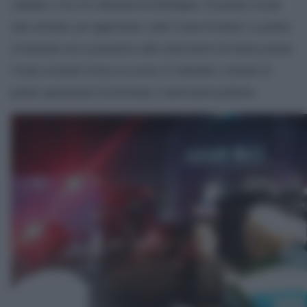
cittadina a circa 45 chilometri da Burlington. In passato era già
stato arrestato, per aggressione, nella Contea di Island. La polizia
al momento non si pronuncia sulle motivazioni che hanno portato
l’uomo ad aprire il fuoco lo scorso 23 settembre, evitando di
parlare apertamente di terrorismo o motivazioni politiche.