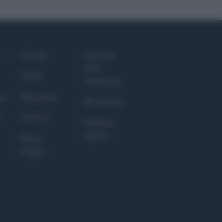
Culture
Giornale
dello
Salute
Spettacolo
Megachip
nce
Wondernet
GiULia
Giuliana
Sgrena
Prima
Pagina