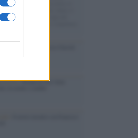
sercito israeliano. Una guerra atroce, il
ivo di disumanizzazione delle vittime, il
ismo del governo italiano e degli altri
ei, il ritorno al colonialismo. L'importanza
ovimenti.
cordo /
Le radici di Francesco Guccini
iversario /
90 anni di Yves Saint
nt, tra moda e scandali
cordo /
Il nostro incontro con Francesco
ini