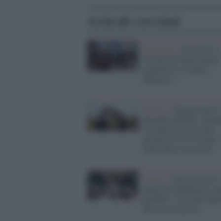
Articoli correlati
Pandemia /
In Grecia il
Covid fa di nuovo paura
coprifuoco a Atene e
Salonicco
Treviso /
Sequestrano 8
presunti pedofili, conda
a 6 anni di carcere due
giovani di 19 e 20 anni: 
ispiravano a una serie
Grecia /
"Non accetto il
dovere di denunciare i pr
pedofili": la rivolta deli
del vescovo greco