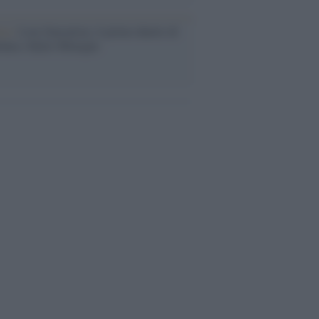
ca /
Love Sensation, il primo duetto di
nna e Kylie Minogue