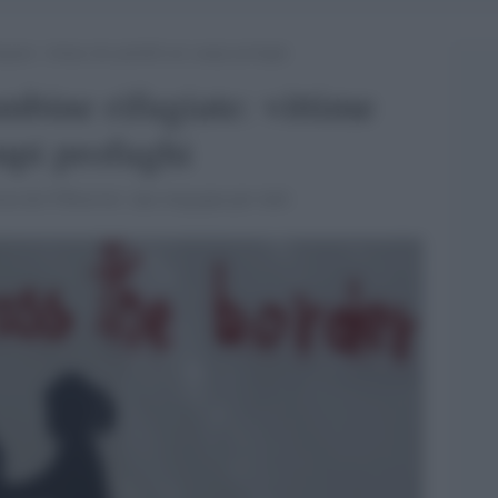
giate: vittime dei pedofili nei campi profughi
mbine rifugiate: vittime
ampi profughi
cia da l'Observer: una vergogna per tutti