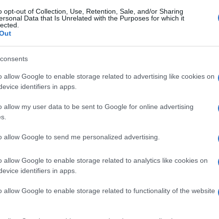
diritti umani hanno denunciato da tempo che
o opt-out of Collection, Use, Retention, Sale, and/or Sharing
 Grecia sono stati vittime di abusi sessuali: ad
ersonal Data that Is Unrelated with the Purposes for which it
lected.
 in una ex fabbrica di Salonicco il livello di
Out
ì elevato che le notte molte donne evitano
Ulti
consents
o allow Google to enable storage related to advertising like cookies on
quel fabbricato ci sono 1.400 rifugiati,
evice identifiers in apps.
 sono state prese di mira da gruppi di molestatori
o allow my user data to be sent to Google for online advertising
ata trasferita in una struttura esterna dopo che la
s.
usi.
to allow Google to send me personalized advertising.
 una delle responabili dei programmi per i
 ha detto che la situazione è vergognosa e
o allow Google to enable storage related to analytics like cookies on
L'int
evice identifiers in apps.
teggere le bambine e le donne dagli abusi. Ma
Gaza:
solle
he stiano rinchiusi e non diano fastidio.
o allow Google to enable storage related to functionality of the website
Il Se
i: bambini sfruttati in Turchia come schiavi
barch