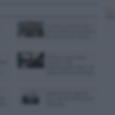
Musi
Mado
La Grecia ci ripensa: ok ai
:
turisti italiani ma quarantena
per chi arriva da 4 regioni
Terribile scoperta degli
nnati
inquirenti sulla
pedopornografia online: 140
si
gruppi, arresti in tutta Italia
Denunciare gli stupratori
eti
non è mai una moda ma una
rante
liberazione