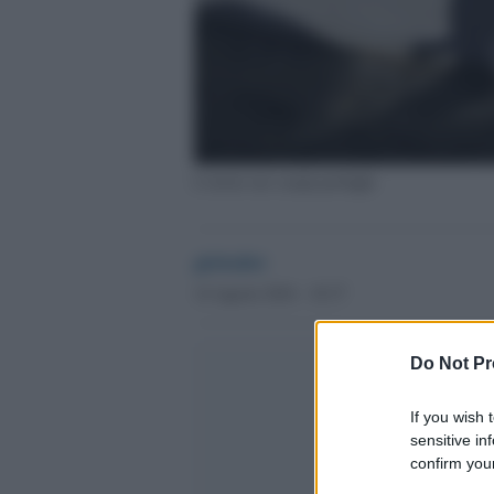
L'orrore nei campi profughi
globalist
14 Agosto 2016 - 18.37
Do Not Pr
If you wish 
sensitive in
confirm your