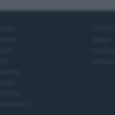
Syndication
i siamo
ntributors
Globalist
cebook
Globalscie
itter
Globalsport
ogle News
stodon
okie Policy
eferenze Privacy