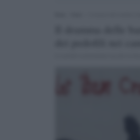
Home
>
Esteri
>
Il dramma delle bambine rifu
Il dramma delle ba
dei pedofili nei c
Le terribili testimonianze raccolte in Gre