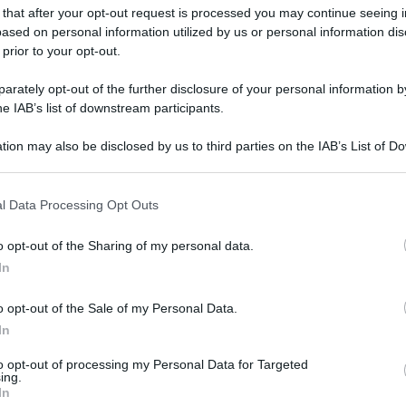
 that after your opt-out request is processed you may continue seeing i
ased on personal information utilized by us or personal information dis
 prior to your opt-out.
rately opt-out of the further disclosure of your personal information by
he IAB’s list of downstream participants.
nanziati dall’Europa al termine di lunghissimi
tion may also be disclosed by us to third parties on the IAB’s List of 
 that may further disclose it to other third parties.
 that this website/app uses one or more Google services and may gath
l’Observer
ca de
– che ha raccolto le
l Data Processing Opt Outs
including but not limited to your visit or usage behaviour. You may click 
ri e organizzazioni non governative – non solo
 to Google and its third-party tags to use your data for below specifi
o opt-out of the Sharing of my personal data.
ogle consent section.
sono luoghi nei quali perfino le bambine (e anche
In
 molestie da parte di pedofili che si aggirano
o opt-out of the Sale of my Personal Data.
i non c’è sicurezza.
In
ze sono così terrorizzate da restare rintanate
to opt-out of processing my Personal Data for Targeted
ing.
 senza mai uscire.
In