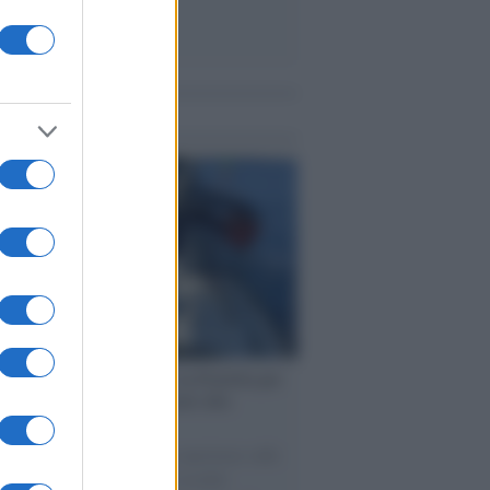
me notizie
ervista /
Marco Croatti e la Flottilla per
 le nostre vele gonfie grazie alla
vazione popolare
natore M5S racconta la sua esperienza sulle
e cariche di aiuti umanitari assalite