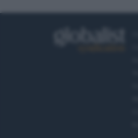
Ch
Co
Fa
Tw
Go
Ma
Co
Pr