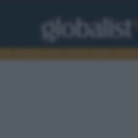
omia
Intelligence
Media
Ambiente
Cultura
Scienza