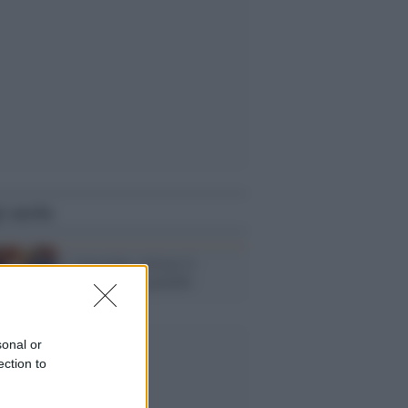
i anche
L'Australia: ritirare il
passaporto ai pedofili
sonal or
ection to