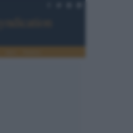
Sport
Tendenze