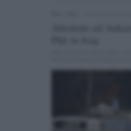
Home
>
Esteri
>
Attentato ad Ankara, Erdoga
Attentato ad Anka
Pkk in Iraq
Dopo la strage nel centro di Ankara, le fo
Partito dei Lavoratori del Kurdistan nell