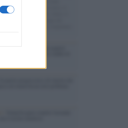
e cariche di aiuti umanitari assalite
sercito israeliano. Una guerra atroce, il
ivo di disumanizzazione delle vittime, il
ismo del governo italiano e degli altri
ei, il ritorno al colonialismo. L'importanza
ovimenti.
enze /
Sale il numero degli acquisti
e in Europa e aumentano le vendite di
oli second hand
Un partito progressista e di sinistra che
acca sul riarmo ha un serio problema
so /
Trump ha quasi esaurito l'arsenale
ma il tycoon smentisce