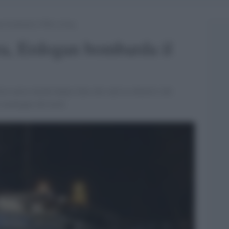
n bombarda il Pkk in Iraq
ra, Erdogan bombarda il
rze aeree turche hanno fatto dei raid su obiettivi del
e montagne del nord.