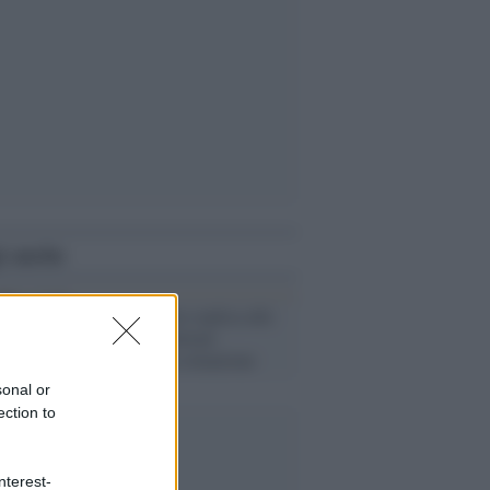
i anche
Regeni, l'Egitto replica alle
parole di Gentiloni:
complicano la situazione
sonal or
ection to
nterest-