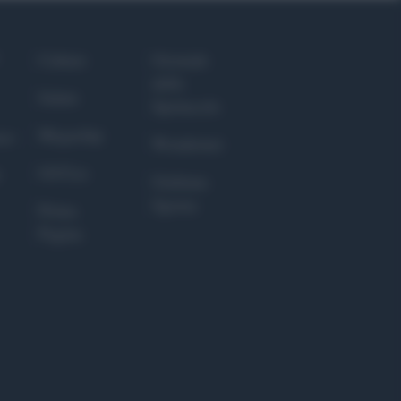
Culture
Giornale
dello
Salute
Spettacolo
Megachip
nce
Wondernet
GiULia
Giuliana
Sgrena
Prima
Pagina