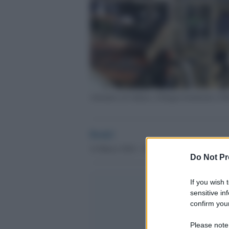
Attentato ad Ankara, Erdogan bombarda il Pk
Desk2
14 Marzo 2016 - 10.00
Do Not Pr
If you wish 
sensitive in
confirm your
Please note