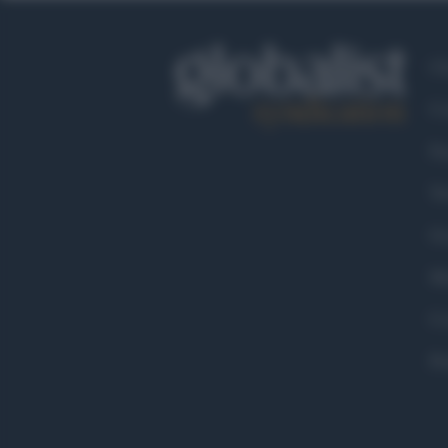
Ch
Co
Fa
Tw
Go
Ma
Co
Pr