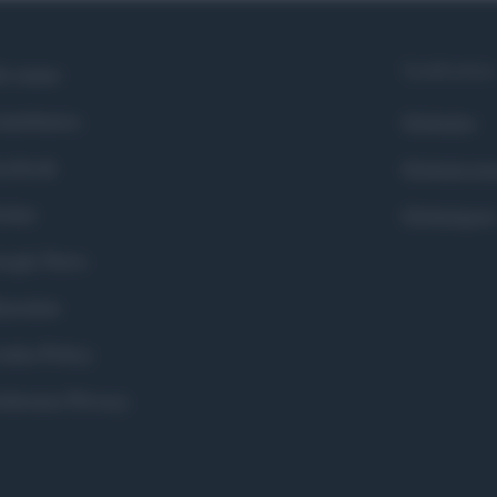
Syndication
i siamo
ntributors
Globalist
cebook
Globalscie
itter
Globalsport
ogle News
stodon
okie Policy
eferenze Privacy