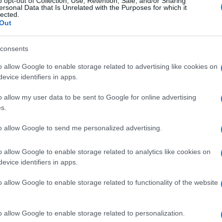
o opt-out of Collection, Use, Retention, Sale, and/or Sharing
 ieri.
ersonal Data that Is Unrelated with the Purposes for which it
lected.
Out
ito anche l’esercito turco, precisando che
ati 9 caccia F-16 e 2 F-4 2020. Secondo le prime
consents
Ulti
tobomba che ieri ha ucciso almeno 37 persone ad
o allow Google to enable storage related to advertising like cookies on
l terrorismo del Pkk. Nei mesi scorsi, la Turchia
evice identifiers in apps.
 le roccaforti dei ribelli curdi in Iraq.
o allow my user data to be sent to Google for online advertising
s.
polizia: arresti.
Le vittime dell’attentato
to allow Google to send me personalized advertising.
no 13. Lo riferiscono fonti di sicurezza
recisa che la Procura generale di Ankara ha
o allow Google to enable storage related to analytics like cookies on
evice identifiers in apps.
onare i risultati delle autopsie in corso. Intanto
L'int
lla Polizia di Istanbul hanno eseguito una serie di
o allow Google to enable storage related to functionality of the website
Gaza:
à nelle scorse ore e hanno arrestato un numero
solle
Lo riporta il quotidiano Sabah, spiegando che
Il Se
o allow Google to enable storage related to personalization.