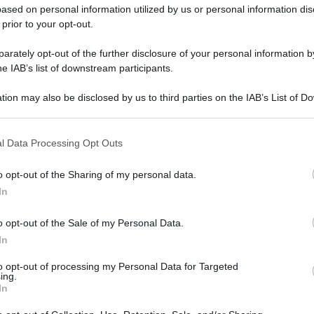
ased on personal information utilized by us or personal information dis
 prior to your opt-out.
rately opt-out of the further disclosure of your personal information by
he IAB’s list of downstream participants.
tion may also be disclosed by us to third parties on the IAB’s List of 
 that may further disclose it to other third parties.
. Oggi i raid aerei contro i curdi del Pkk nelle
 that this website/app uses one or more Google services and may gath
l Data Processing Opt Outs
including but not limited to your visit or usage behaviour. You may click 
e Gara.
 to Google and its third-party tags to use your data for below specifi
o opt-out of the Sharing of my personal data.
ogle consent section.
dato obiettivi del Partito dei Lavoratori del
In
q poche ore dopo
o opt-out of the Sale of my Personal Data.
alist.it/Detail_News_Display?
In
o-di-ankara-34-morti[/url] che ha colpito la
to opt-out of processing my Personal Data for Targeted
ciato l’agenzia ufficiale Anadolu.
ing.
In
rivendicazione, il governo turco ha puntato il