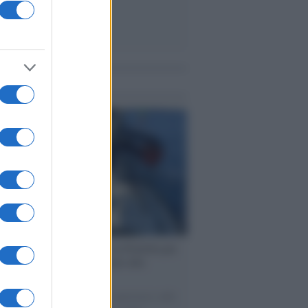
me notizie
ervista /
Marco Croatti e la Flottilla per
 le nostre vele gonfie grazie alla
vazione popolare
natore M5S racconta la sua esperienza sulle