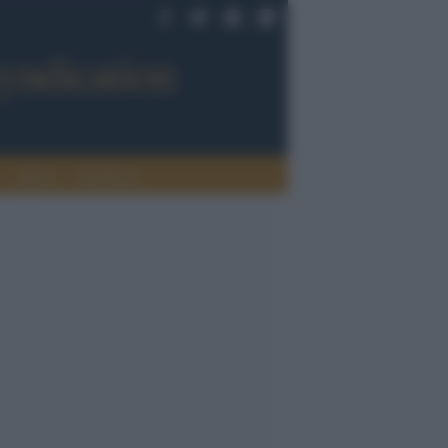
Sport
Tendenze