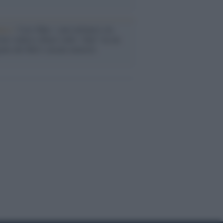
anca /
Caso Mps: i pm milanesi ora
ono vederci chiaro sulle “chat” tra un
ente del Mef e alcuni ministri