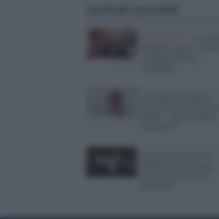
Articoli correlati
Immigrazione /
Lo shoc
Mimmo Lucano: "Ques
condanna non me
l'aspettavo..."
La reazione stizzita di
Francesco scatena i fasc
bigotti: "Questo Papa è
l'anticristo"
Attacco al mercato di
Sarona: Israele stoppa
l'ingresso di 83 mila
palestinesi