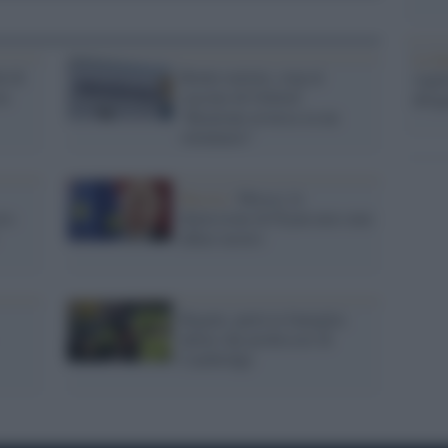
La b
k di
Brutte notizie, stop al
vogli
ta
vaccino di Oxford:
dirig
"Reazione avversa su un
volontario"
Russia /
Mosca: le
io-
dimissioni di Flynn non sono
affare nostro
Regeni, parla la famiglia:
delusi dai professori di
Cambridge