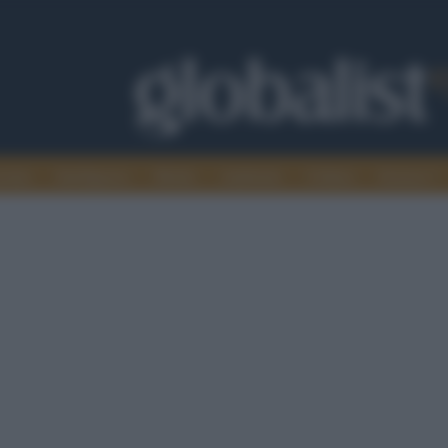
omia
Intelligence
Media
Ambiente
Cultura
Scienza