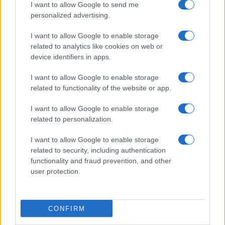
I want to allow Google to send me
personalized advertising.
Giornale dello
Chi siamo
I want to allow Google to enable storage
Spettacolo
related to analytics like cookies on web or
Contributors
device identifiers in apps.
Wondernet
Facebook
I want to allow Google to enable storage
Giuliana Sgrena
related to functionality of the website or app.
Twitter
I want to allow Google to enable storage
Google News
related to personalization.
Mastodon
I want to allow Google to enable storage
related to security, including authentication
Cookie Policy
functionality and fraud prevention, and other
user protection.
Preferenze Privacy
CONFIRM