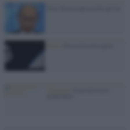
Putin: Europa troppo succube agli Usa
Russia /
Russia-Cina nello spazio?
Televisione /
Grazie alla storia è
grande Raitre