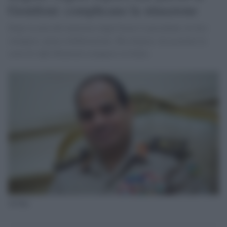
Gentiloni: complicano la situazione
Dopo la nota del ministero degli Esteri il presidente Al Sisi
stempera: piena collaborazione. Ma rilancia: da accertare la
sorte di Adel Moawad scomparso in Italia.
Al Sisi