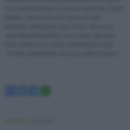
Cairo alla presenza del suo ministro degli Esteri, Sameh
Shoukry, come ha reso noto il portavoce della
presidenza, ambasciatore Alaa Youssef. Del caso di
Adeal Moawad Repubblica aveva chiesto a Riccardo
Noury, portavoce di Amnesty International in Italia:
“Vicenda completamente diversa da quella di Regeni”.
Facebook
Twitter
Telegram
WhatsApp
Argomenti:
giulio regeni