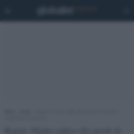
Home
>
Esteri
>
Regeni, l’Egitto replica alle parole di Gentiloni:
complicano la situazione
Regeni, l'Egitto replica alle parole di