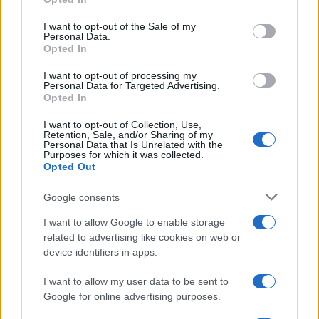
Please note that this website/app uses one or more Google
services and may gather and store information including but
I want to opt-out of the Sale of my
Personal Data.
not limited to your visit or usage behaviour. You may click to
Opted In
grant or deny consent to Google and its third-party tags to
use your data for below specified purposes in below Google
I want to opt-out of processing my
consent section.
Personal Data for Targeted Advertising.
Opted In
I want to opt-out of Collection, Use,
Retention, Sale, and/or Sharing of my
Personal Data that Is Unrelated with the
Purposes for which it was collected.
Opted Out
Syndication
Culture
Google consents
Salute
Globalist
I want to allow Google to enable storage
related to advertising like cookies on web or
Megachip
Globalscience
device identifiers in apps.
GiULia
Globalsport
I want to allow my user data to be sent to
Google for online advertising purposes.
Prima Pagina