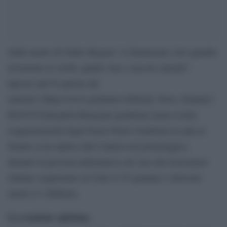
Sulla morte di Giulio Regeni “ci fermeremo solo quando
troveremo la verità, quella vera e non di comodo”.
Queste [url”le parole del
ministro”]http://www.globalist.it/Detail_News_Display?
ID=87232&typeb=0&regeni-gentiloni-senza-svolta-
reagiremo[/url] degli Esteri Paolo Gentiloni in aula al
Senato (con replica alla Camera nel pomeriggio),
durante la prevista informativa sul caso del ricercatore
italiano sequestrato al Cairo il 25 gennaio e ritrovato
morto il 3 febbraio.
La reazione egiziana.