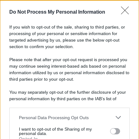
L'importanza dei movimenti.
Do Not Process My Personal Information
Cisgiordania /
L’esercito israeliano si ritira dal campo
profughi di Qalandiya dopo tre giorni di violenze contro i
If you wish to opt-out of the sale, sharing to third parties, or
palestinesi
processing of your personal or sensitive information for
targeted advertising by us, please use the below opt-out
section to confirm your selection.
Giornalismo /
Addio a Stefano Marcelli, colonna della Rai
di Firenze e dirigente dell'Usigrai
Please note that after your opt-out request is processed you
may continue seeing interest-based ads based on personal
information utilized by us or personal information disclosed to
third parties prior to your opt-out.
Lo scenario /
Ceuta, l’ombra del Marocco sull’assalto
You may separately opt-out of the further disclosure of your
mentre Trump rafforza i rapporti con Rabat e trama contro la
personal information by third parties on the IAB’s list of
Spagna
downstream participants.
Personal Data Processing Opt Outs
This information may also be disclosed by us to third parties
La data /
L'8 agosto, quando la memoria dovrebbe insegnarci
on the IAB’s List of Downstream Participants that may further
I want to opt-out of the Sharing of my
qualcosa
disclose it to other third parties.
personal data.
Opted In