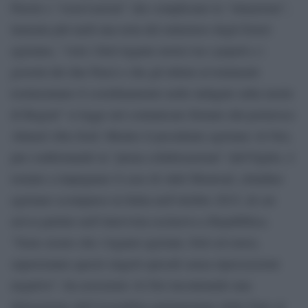
Parole e “osservazioni” che complicano la “situazione”,
lamenta più tardi una nota del ministero degli Esteri
egiziano, “visti i forti legami storici tra i popoli e i
governi dei due Paesi e che gli ultimi avvenimenti
testimoniano il coordinamento nelle indagini sulla morte
di Regeni” si legge nel comunicato firmato dal portavoce
Ahmed Abu Zeid. Mentre il presidente egiziano Al Sisi,
pur confermando la “piena collaborazione” dell’Egitto, è
tornato a impugnare il caso di Adel Moawad, cittadino
egiziano scomparso in Italia nell’ottobre 2015, di cui
aveva parlato nell’intervista esclusiva a Repubblica.
“Sono sicuro che i legami egiziani, forti ed estesi,
supereranno questi singoli episodi senza ripercussioni
negative”, ha assicurato Al Sisi incontrando una
delegazione dell’Assemblea parlamentare della Nato al