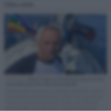
Ultime notizie
L'intervista /
Marco Croatti e la Flottilla per Gaza: le nostre
vele gonfie grazie alla sollevazione popolare
Il Senatore M5S racconta la sua esperienza sulle barche cariche di
aiuti umanitari assalite dall'esercito israeliano. Una guerra atroce,
il tentativo di disumanizzazione delle vittime, il servilismo del
governo italiano e degli altri europei, il ritorno al colonialismo.