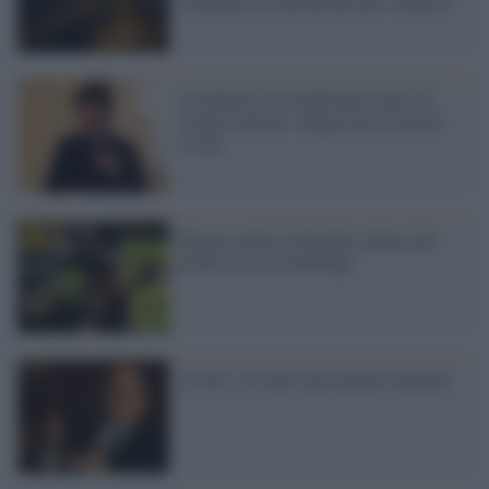
strumento di liberazione per i mafiosi"
Accademici di Cambridge contro la
stampa italiana: sdegno per le falsità
scritte
Regeni, parla la famiglia: delusi dai
professori di Cambridge
Al Sisi: la Libia sarà un'altra Somalia