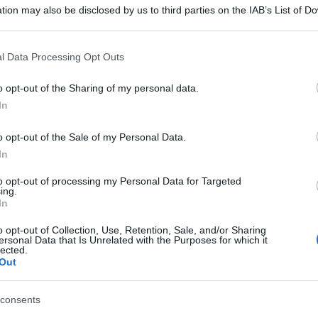
tion may also be disclosed by us to third parties on the IAB’s List of 
 that may further disclose it to other third parties.
 that this website/app uses one or more Google services and may gath
l Data Processing Opt Outs
including but not limited to your visit or usage behaviour. You may click 
 to Google and its third-party tags to use your data for below specifi
o opt-out of the Sharing of my personal data.
ogle consent section.
In
in Turchia fu «un crimine atroce». Così ha detto
ale dell’Onu Ban Ki Moon, senza usare il termine
o opt-out of the Sale of my Personal Data.
In
cesco, provocando l’ira della Turchia.
to opt-out of processing my Personal Data for Targeted
ing.
ichiarazioni del Papa, il portavoce Stephane
In
 che Ban è consapevole «delle sensibilità relative
o opt-out of Collection, Use, Retention, Sale, and/or Sharing
è avvenuto» nel 1915 e della commemorazione del
ersonal Data that Is Unrelated with the Purposes for which it
lected.
venti» che si terrà il 24 aprile. Il segretario
Out
ce, ritiene che la commemorazione e la
consents
n l’obiettivo di stabilire i fatti e quanto