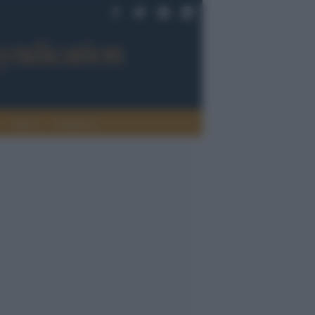
Sport
Tendenze