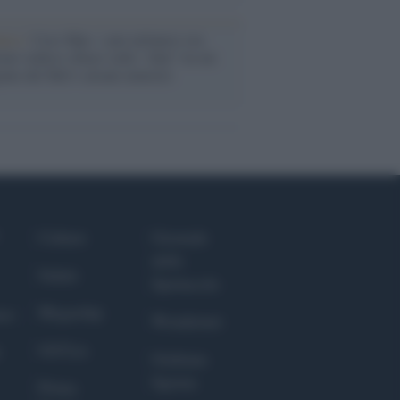
anca /
Caso Mps: i pm milanesi ora
ono vederci chiaro sulle “chat” tra un
ente del Mef e alcuni ministri
Culture
Giornale
dello
Salute
Spettacolo
Megachip
nce
Wondernet
GiULia
Giuliana
Sgrena
Prima