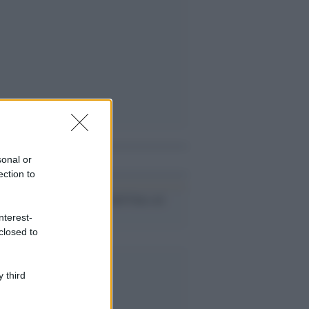
i anche
sonal or
ection to
La freddezza dell'Onu sul
caso Marò
nterest-
closed to
 third