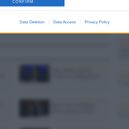
CONFIRM
dall'e
tentat
servil
europ
Data Deletion
Data Access
Privacy Policy
dei m
Tend
onlin
artic
Onu, Obama sull'Isis:
sul
'isolati, li sconfiggeremo'
Pd /
si sp
 a
Renzi: non escludiamo
Il ca
blocco navale in Libia
Usa, 