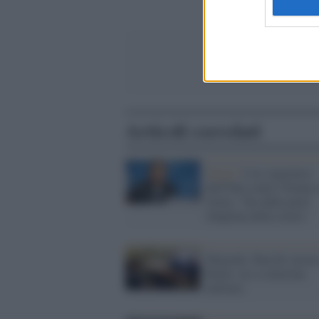
Articoli correlati
Parigi /
L'ex segretario
dell'Onu contro Trump 
clima: "Sta dalla parte
sbagliata della storia"
Migranti, Ban Ki-moon
Renzi: no a soluzione
militare