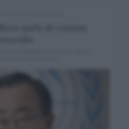
di crimine atroce ma non di genocidio
oon parla di crimine
enocidio
missione internazionale per esaminare i fatti del
dere che vi saranno discussioni.