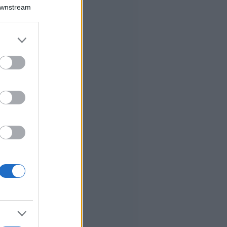
Downstream
er and store
to grant or
ed purposes