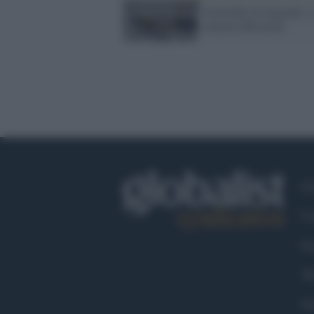
Ecatombe di migranti: s
temono 900 morti
Ch
Co
Fa
Tw
Go