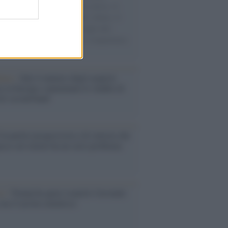
sercito israeliano. Una guerra atroce, il
ivo di disumanizzazione delle vittime, il
ismo del governo italiano e degli altri
ei, il ritorno al colonialismo. L'importanza
ovimenti.
enze /
Sale il numero degli acquisti
e in Europa e aumentano le vendite di
oli second hand
Un partito progressista e di sinistra che
acca sul riarmo ha un serio problema
so /
Trump ha quasi esaurito l'arsenale
ma il tycoon smentisce