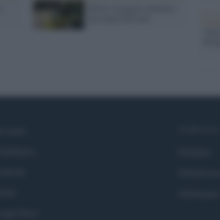
i
Ebola: la peggior epidemia
dai tempi dell'Aids
La b
vogli
dirig
Syndication
i siamo
ntributors
Globalist
cebook
Globalscie
itter
Globalsport
ogle News