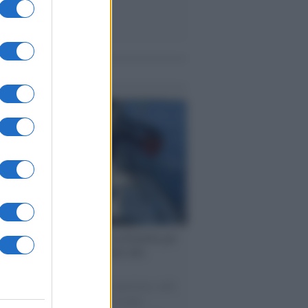
me notizie
ervista /
Marco Croatti e la Flottilla per
 le nostre vele gonfie grazie alla
vazione popolare
natore M5S racconta la sua esperienza sulle
e cariche di aiuti umanitari assalite