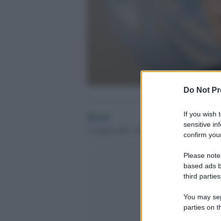
Do Not Pr
Desk2
If you wish 
sensitive in
14 Aprile 2015 - 09.08
confirm your
Please note
based ads b
third parties
You may sepa
parties on t