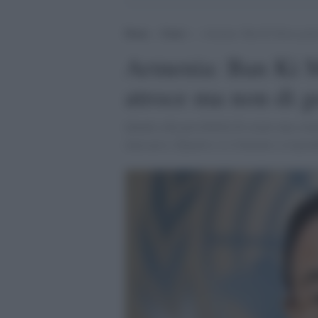
Home
>
Esteri
>
Armenia: Ban Ki Moon parla 
Armenia: Ban Ki M
atroce ma non di g
Quanto alla possibilità di creare una com
massacro, Djuarric si è limitato a rispon