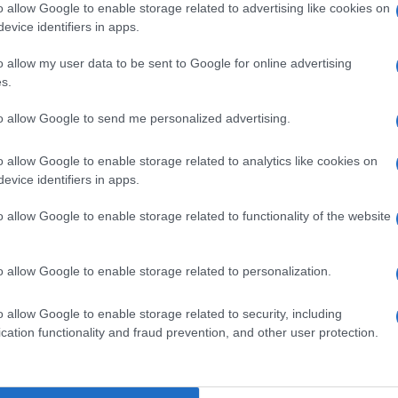
o allow Google to enable storage related to advertising like cookies on
nostra determinazione collettiva per prevenire
evice identifiers in apps.
o allow my user data to be sent to Google for online advertising
s.
una commissione internazionale per esaminare i
Ulti
imitato a rispondere che «vi sono state discussioni
to allow Google to send me personalized advertising.
te ed è importante che queste discussioni
o allow Google to enable storage related to analytics like cookies on
evice identifiers in apps.
o allow Google to enable storage related to functionality of the website
o allow Google to enable storage related to personalization.
L'int
o allow Google to enable storage related to security, including
pp
Gaza:
cation functionality and fraud prevention, and other user protection.
solle
Il Se
barch