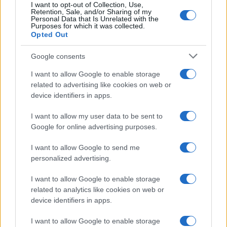
I want to opt-out of Collection, Use,
Retention, Sale, and/or Sharing of my
Personal Data that Is Unrelated with the
Purposes for which it was collected.
Opted Out
Syndication
Culture
Google consents
Salute
Globalist
I want to allow Google to enable storage
related to advertising like cookies on web or
Megachip
Globalscience
device identifiers in apps.
GiULia
Globalsport
I want to allow my user data to be sent to
Google for online advertising purposes.
Prima Pagina
I want to allow Google to send me
personalized advertising.
Giornale dello
Chi siamo
I want to allow Google to enable storage
Spettacolo
related to analytics like cookies on web or
Contributors
device identifiers in apps.
Wondernet
Facebook
I want to allow Google to enable storage