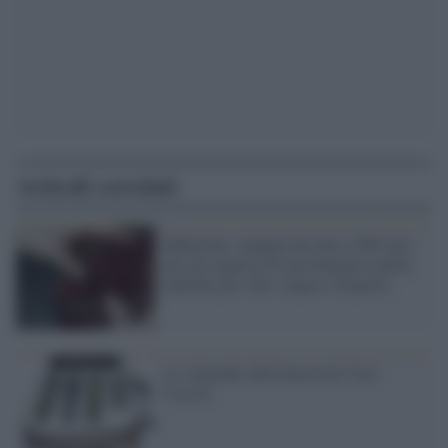
Articoli correlati
Inflazione, stangata da oltre 1400 euro
per gli acquisti di una famiglia media:
aumenti per cibo, acqua e trasporti
Lo stipendio dell'onorevole Caro
Cicosti