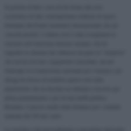
Il governo di Kiev cerca di far fronte alla crisi
economica ed alle contemporanee richieste di rigore
formulate dal Fondo monetario internazionale che gli
concede prestiti. L’ultima crisi è stata scongiurata in
extremis nell’ennesima riunione europea, che ha
impedito la chiusura dei rubinessi da parte di “Gazprom”
che non ha ricevuto i pagamenti concordati, ma nel
frattempo la Commissione nazionale per l’energia e gli
alloggi ha deciso di trasferire questi costi sulla
popolazione che da decenni era abituata a ricevere gas
prima gratuitamente e poi ad una tariffa politica.
Risultato: il prezzo medio delle forniture per i cittadini
aumenta del 285 per cento.
Le reazioni a tale provvedimento si prevedono durissime: