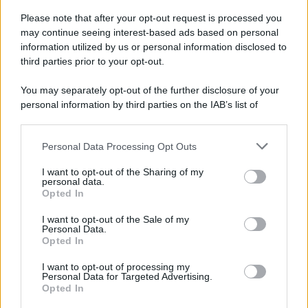
L'evento /
La Sila diventa un palcoscenico naturale: nasce “A
Farla Amare Comincia Tu – Opera Sila”
Please note that after your opt-out request is processed you
may continue seeing interest-based ads based on personal
information utilized by us or personal information disclosed to
third parties prior to your opt-out.
Il ricordo /
Le radici di Francesco Guccini
You may separately opt-out of the further disclosure of your
personal information by third parties on the IAB’s list of
downstream participants.
Personal Data Processing Opt Outs
This information may also be disclosed by us to third parties
L'anniversario /
90 anni di Yves Saint Laurent, tra moda e
on the IAB’s List of Downstream Participants that may further
I want to opt-out of the Sharing of my
scandali
disclose it to other third parties.
personal data.
Opted In
Please note that this website/app uses one or more Google
services and may gather and store information including but
I want to opt-out of the Sale of my
Personal Data.
not limited to your visit or usage behaviour. You may click to
Opted In
grant or deny consent to Google and its third-party tags to
use your data for below specified purposes in below Google
I want to opt-out of processing my
consent section.
Personal Data for Targeted Advertising.
Opted In