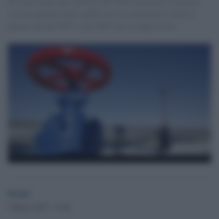
Per fare fronte alle richieste del Fondo monetario il governo
vara un aumento delle tariffe: per un consumatore medio il
prezzo sale del 285% e del 220% per le imprese<br>
Desk2
5 Marzo 2015 - 11.00