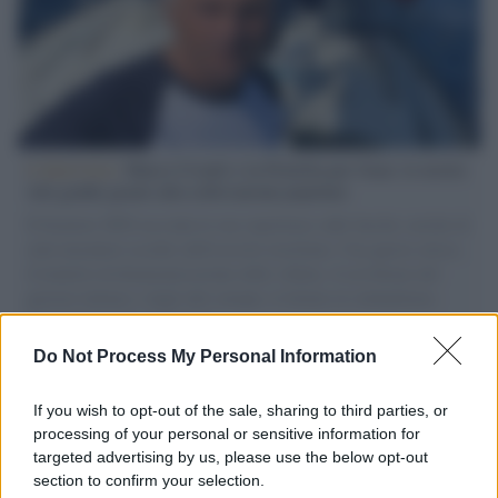
L'intervista /
Marco Croatti e la Flottilla per Gaza: le nostre
vele gonfie grazie alla sollevazione popolare
Il Senatore M5S racconta la sua esperienza sulle barche cariche di
aiuti umanitari assalite dall'esercito israeliano. Una guerra atroce,
il tentativo di disumanizzazione delle vittime, il servilismo del
governo italiano e degli altri europei, il ritorno al colonialismo.
L'importanza dei movimenti.
Do Not Process My Personal Information
Palestina /
Il Board of Peace di Trump assegna il primo
contratto per un rudimentale avamposto militare a Gaza
If you wish to opt-out of the sale, sharing to third parties, or
processing of your personal or sensitive information for
targeted advertising by us, please use the below opt-out
section to confirm your selection.