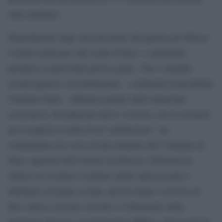
stata stanziata.
Naturalmente dopo una decisione del genere per Mosca
è facile ironizzare sull scelte di Kiev e soprattutto
prendere le parti della povera gente: “Per i cittadini
ucraini questa è un’umiliazione – commenta il presidente
Vladimir Putin – abbiamo parlate della situazione
economica, formalmente tutto è corretto, ma in sostanza
per il popolo si tratta di un’ umiliazione”, ha
commentato nel corso di una riunione del Consiglio di
Stato supremo dell’Unione fra Russia e Bielorussia.
Adesso in Ucraina si temono anche ripercussioni e
ribellioni sul piano sociale, già da tempo l’esercito di
Kiev fatica a trovare coscritti e il fenomeno della
renitenza alla leva si è fortemente diffuso, adesso questa