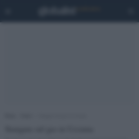
Home
>
Esteri
>
Stangata sul gas in Ucraina
Stangata sul gas in Ucraina