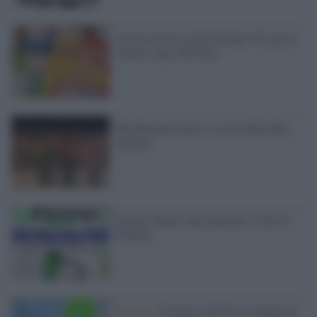
Arriva la tassa sulla fortuna: 6% per le
vincite sopra 500 euro
Retribuzioni basse: la vera sfida della
sinistra
Scontro finale sulle pensioni, titola la
Padania
Energia /
Il prezzo del Gas è tornato ai