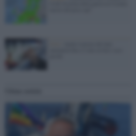
livelli di prima della guerra in Ucraina:
merito del price cap?
Crisi /
Anche il prezzo del latte
aumenterà fino a 2 euro al litro: ecco
perché
Ultime notizie