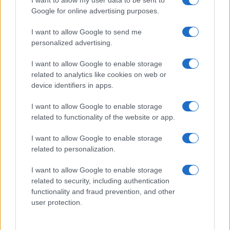
I want to allow my user data to be sent to
Google for online advertising purposes.
Prima Pagina
I want to allow Google to send me
personalized advertising.
Giornale dello
Chi siamo
I want to allow Google to enable storage
Spettacolo
related to analytics like cookies on web or
Contributors
device identifiers in apps.
Wondernet
Facebook
I want to allow Google to enable storage
Giuliana Sgrena
related to functionality of the website or app.
Twitter
I want to allow Google to enable storage
Google News
related to personalization.
Mastodon
I want to allow Google to enable storage
related to security, including authentication
Cookie Policy
functionality and fraud prevention, and other
user protection.
Preferenze Privacy