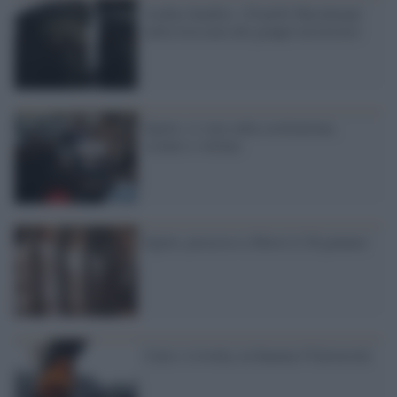
Arabia Saudita: i Fratelli Musulmani
nella lista nera dei gruppi terroristici
Egitto: si vota sulla costituzione,
scontri e vittime
Egitto, processo a Morsi il 28 gennaio
Cairo: è rivolta, in fiamme l'Università