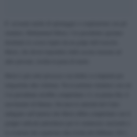
E’ accusato anche di spionaggio e cospirazione con gli
stranieri, Mohammed Morsi, l’ex presidente egiziano
destituito lo scorso luglio da un golpe dell’esercito.
Morsi, che dovrà rispondere delle accuse insieme ad
altre persone, rischia la pena di morte.
Morsi è già sotto processo con dodici co-imputati per
istigazione alla violenza. Tra le potenze straniere con cui
l’ex presidente avrebbe complottato c’è, in prima fila, il
movimento di Hamas. Da mesi le autorità del Cairo
indagano sull’ipotesi che Morsi abbia complottato con il
gruppo radicale palestinese per le sommosse carcerarie e
le evasioni che seguirono alla rivolta del febbraio 2011,