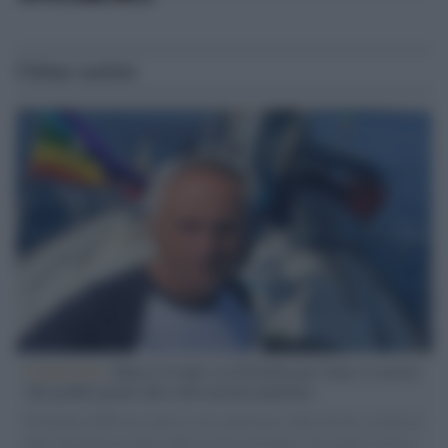
Ultime notizie
L'intervista /
Marco Croatti e la Flottilla per Gaza: le nostre
vele gonfie grazie alla sollevazione popolare
Il Senatore M5S racconta la sua esperienza sulle barche cariche di
aiuti umanitari assalite dall'esercito israeliano. Una guerra atroce,