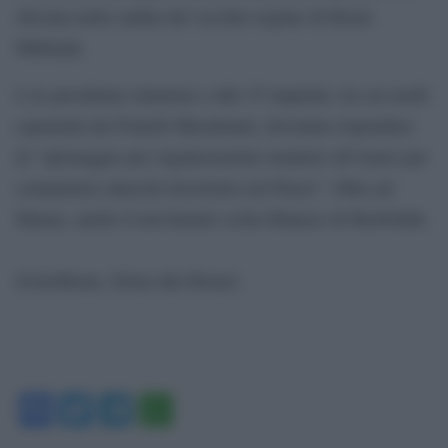
sfociata nella caduta del vecchio regime di Hosni
Mubarak.
L’ex presidente islamista e altri 35 imputati, tra cui molti
esponenti dei Fratelli Musulmani, dovranno rispondere
di “spionaggio per organizzazioni straniere all’estero per
commettere attacchi terroristici nel Paese”. Oltre ad
Hamas, anche il movimento sciita libanese di Hezbollah.
[GotoHome_Torna alla Home]
Facebook
Twitter
Telegram
WhatsApp