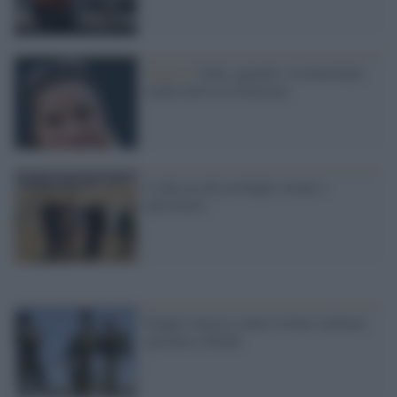
Guerra /
Libia: quando i rivoluzionari
tradiscono la rivoluzione
L’odissea dei profughi siriani e
palestinesi
Doppio attacco contro la base militare
egiziana a Rafah