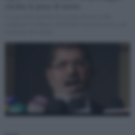
rischia la pena di morte
L'ex presidente destituito da un golpe militare avrebbe
complottato con Hamas e Hezbollah. E' già sotto processo per
istigazione alla violenza.
Desk6