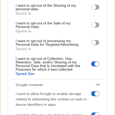
Il medagliere /
Europei di nuoto: Pellecani guida una super
on the IAB’s List of Downstream Participants that may further
I want to opt-out of the Sharing of my
Italia
disclose it to other third parties.
personal data.
Opted In
Please note that this website/app uses one or more Google
services and may gather and store information including but
I want to opt-out of the Sale of my
Personal Data.
not limited to your visit or usage behaviour. You may click to
Opted In
grant or deny consent to Google and its third-party tags to
use your data for below specified purposes in below Google
I want to opt-out of processing my
consent section.
Personal Data for Targeted Advertising.
Opted In
I want to opt-out of Collection, Use,
Retention, Sale, and/or Sharing of my
Personal Data that Is Unrelated with the
Purposes for which it was collected.
Opted Out
Syndication
Culture
Google consents
Salute
Globalist
I want to allow Google to enable storage
related to advertising like cookies on web or
Megachip
Globalscience
device identifiers in apps.
GiULia
Globalsport