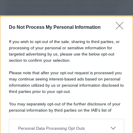
il tentativo di disumanizzazione delle vittime, il servilismo del
governo italiano e degli altri europei, il ritorno al colonialismo.
L'importanza dei movimenti.
Do Not Process My Personal Information
Tel Aviv /
La “vittoria totale” di Israele significa una guerra
senza fine
If you wish to opt-out of the sale, sharing to third parties, or
processing of your personal or sensitive information for
targeted advertising by us, please use the below opt-out
section to confirm your selection.
Vangelo /
La vita si intreccia con le paure come il giorno
succede alla notte
Please note that after your opt-out request is processed you
may continue seeing interest-based ads based on personal
information utilized by us or personal information disclosed to
third parties prior to your opt-out.
La scoperta /
Oplontis, le vittime dell’eruzione del Vesuvio
You may separately opt-out of the further disclosure of your
furono più numerose del previsto
personal information by third parties on the IAB’s list of
downstream participants.
Personal Data Processing Opt Outs
This information may also be disclosed by us to third parties