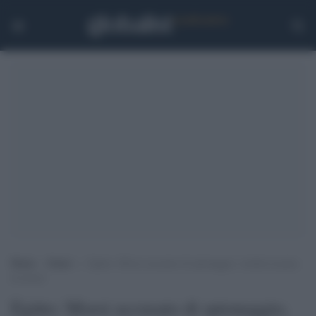
Home
>
Esteri
>
Egitto: Morsi accusato di spionaggio, rischia la pena
di morte
Egitto: Morsi accusato di spionaggio,