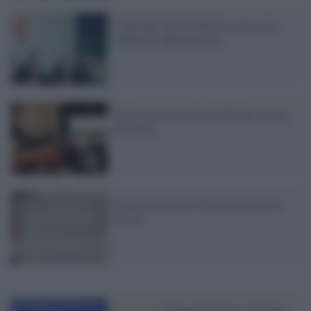
I militanti del Pd: Berlusconi non lo
dobbiamo difendere noi
Grillo non salta più: da Twitter accuse
al comico
Video di militanti Pd che bruciano la
tessera
Palestina /
Il Board of Peace di Trump