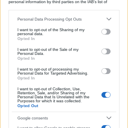
personal information by third parties on the IAB’s list of
downstream participants.
Personal Data Processing Opt Outs
This information may also be disclosed by us to third parties
L'anniversario /
90 anni di Yves Saint Laurent, tra moda e
on the IAB’s List of Downstream Participants that may further
I want to opt-out of the Sharing of my
scandali
disclose it to other third parties.
personal data.
Opted In
Please note that this website/app uses one or more Google
services and may gather and store information including but
I want to opt-out of the Sale of my
Personal Data.
not limited to your visit or usage behaviour. You may click to
Opted In
grant or deny consent to Google and its third-party tags to
use your data for below specified purposes in below Google
I want to opt-out of processing my
consent section.
Personal Data for Targeted Advertising.
Opted In
I want to opt-out of Collection, Use,
Retention, Sale, and/or Sharing of my
Personal Data that Is Unrelated with the
Purposes for which it was collected.
Opted Out
Syndication
Culture
Google consents
Salute
Globalist