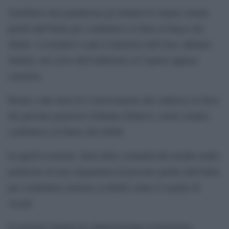
Sarebbero una quindicina gli italiani di origine siriana
partiti dall’Italia per combattere in Siria al fianco dei
ribelli. A rivelarlo è stato il direttore dell’Aise Adriano
Santini, nel corso dell’audizione al Copasir appena
conclusa.
Risale a due mesi fa il ritrovamento del cadavere in Siria
del giovane genovese Giuliano Delnevo, morto mentre
combatteva al fianco dei ribelli.
In quell’occasione, fonti delle comunità del mondo arabo
parlarono di una cinquantina di persone partite dall’Italia
per combattere insieme ai ribelli contro il regime di
Assad.
Il generale Santini ha ridimensionato il fenomeno,