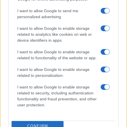
Prima Pagina
I want to allow Google to send me
personalized advertising.
Giornale dello
Chi siamo
I want to allow Google to enable storage
Spettacolo
related to analytics like cookies on web or
Contributors
device identifiers in apps.
Wondernet
Facebook
I want to allow Google to enable storage
Giuliana Sgrena
related to functionality of the website or app.
Twitter
I want to allow Google to enable storage
Google News
related to personalization.
Mastodon
I want to allow Google to enable storage
related to security, including authentication
Cookie Policy
functionality and fraud prevention, and other
user protection.
Preferenze Privacy
CONFIRM