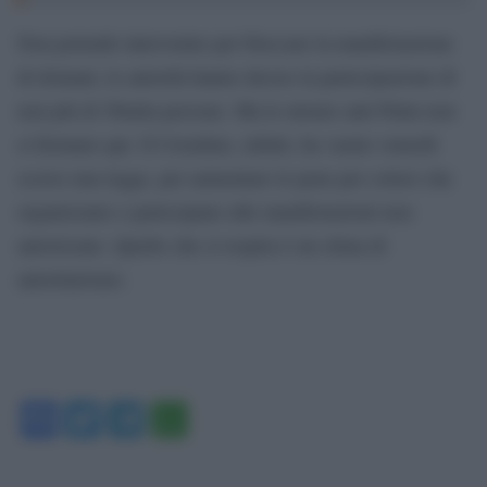
Non potendo intervenire per bloccare la manifestazione
di domani, le autorità hanno deciso la partecipazione di
non più di 50mila persone. Ma le misure anti Putin non
si fermano qui. Il Cremlino, infatti, ha varato venerdì
scorso una legge, per aumentare le pene per coloro che
organizzano e partecipano alle manifestazioni non
autorizzate. Quello che si respira è un clima di
autoritarismo.
Facebook
Twitter
Telegram
WhatsApp