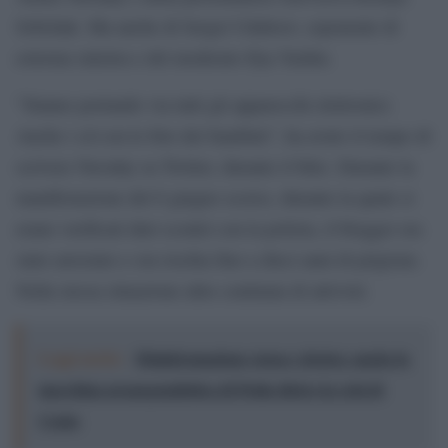
Sobchak. Ma anche di Sergei Udaltsov, esponente di
estrema sinistra e del moderato Ilya Yashin.
”Stanno portando via tutti gli apparecchi elettronici.
Anche i cd con le foto dei bambini”, ha avuto il tempo di
scrivere Navalny su Twitter, durante il blitz. Durante la
manifestazione del 6 giugno scorso, durante la quale si
erano verificati duri scontri con la polizia, il blogger era
stato arrestato e ora rischia fino a dieci anni di prigione.
Nella stessa situazione altre centinaia di attivisti.
Leggi anche:
Disinformazione russa e destra: anche la
macchina propagandistica di Putin dietro la crisi di
Ceuta