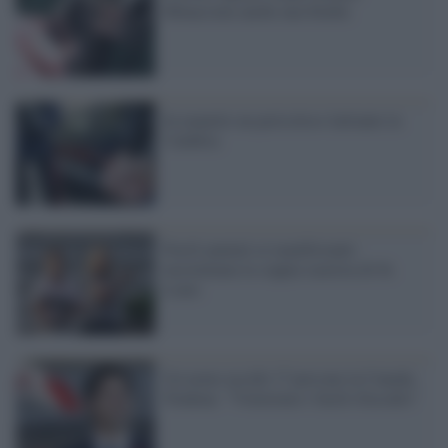
Minacciata anche una bimba
In manette un pericoloso latitante in
Calabria
Fucili puntati ai manifestanti:
incriminata la coppia razzista di St.
Louis
Un uomo uccide 17 persone in Canada,
Trudeau: "Vieteremo i fucili d'assalto"