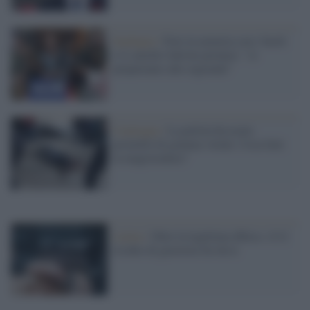
Sardegna /
Foto in armeria con i fucili
e il cartello Salvini premier: "ci
prepariamo alle regionali"
Catalogna /
La polizia ha usato
proiettili di gomma vietati. Cosa farà
la magistratura?
Latina /
Oltre la legittima difesa: c'è il
rischio di giustizia fai da te