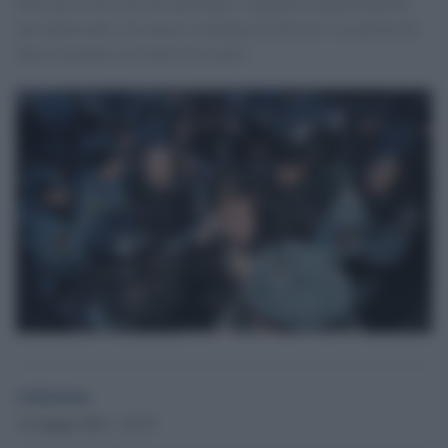
Pene più severe per chi partecipa e organizza manifestazioni
non autorizzate. In carcere centinaia di attivisti. La polizia ha
fatto irruzione con fucili di assalto.
redazione
11 Giugno 2012 - 21.33