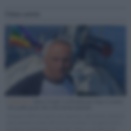
Ultime notizie
L'intervista /
Marco Croatti e la Flottilla per Gaza: le nostre
vele gonfie grazie alla sollevazione popolare
Il Senatore M5S racconta la sua esperienza sulle barche cariche di
aiuti umanitari assalite dall'esercito israeliano. Una guerra atroce,
il tentativo di disumanizzazione delle vittime, il servilismo del