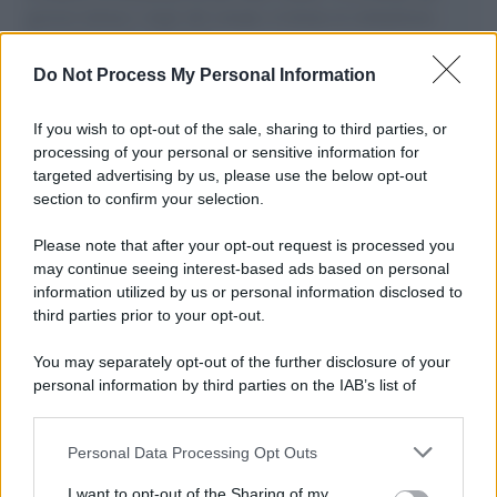
governo italiano e degli altri europei, il ritorno al colonialismo.
L'importanza dei movimenti.
Do Not Process My Personal Information
Musica /
Al maestro Francesco Guccini
If you wish to opt-out of the sale, sharing to third parties, or
processing of your personal or sensitive information for
targeted advertising by us, please use the below opt-out
section to confirm your selection.
Il ricordo /
Quando Guccini raccontava le "Cronache
epafaniche": l'intervista all'artista che si definiva un
Please note that after your opt-out request is processed you
'narratore'
may continue seeing interest-based ads based on personal
information utilized by us or personal information disclosed to
third parties prior to your opt-out.
Lo studio /
Disinformazione russa e destra: anche la
You may separately opt-out of the further disclosure of your
macchina propagandistica di Putin dietro la crisi di Ceuta
personal information by third parties on the IAB’s list of
downstream participants.
Personal Data Processing Opt Outs
This information may also be disclosed by us to third parties
Tendenze /
Sale il numero degli acquisti online in Europa e
on the IAB’s List of Downstream Participants that may further
I want to opt-out of the Sharing of my