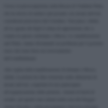
Cresce la preoccupazione nella Russia di Vladimir Putin,
che ha deciso di andarci giù pesante con alcuni attivisti,
considerati pericolosi dal Cremlino. Non piace, infatti,
all’ex agente del Kgb il clima di opposizione che si
respira in queste settimane a Mosca. Le manifestazioni
anti Putin, stanno diventando un problema per il governo
russo che teme forse un rovesciamento
dell’establishment.
Alla vigilia della manifestazione di domani a Mosca,
infatti, la polizia ha fatto irruzione nelle abitazioni di
alcuni attivisti, sospettati di aver partecipato
all’organizzazione delle proteste. Armati di fucili di
assalto, gli agenti sono entrati nella casa del blogger
Alexei Navalny e della presentatrice televisiva Ksenya