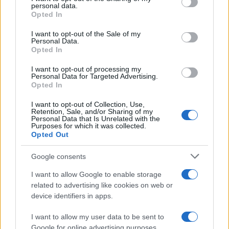
aumentano le vendite di articoli second hand
disclose it to other third parties.
personal data.
Opted In
Please note that this website/app uses one or more Google
services and may gather and store information including but
I want to opt-out of the Sale of my
Personal Data.
not limited to your visit or usage behaviour. You may click to
Opted In
grant or deny consent to Google and its third-party tags to
use your data for below specified purposes in below Google
I want to opt-out of processing my
consent section.
Personal Data for Targeted Advertising.
Opted In
I want to opt-out of Collection, Use,
Retention, Sale, and/or Sharing of my
Personal Data that Is Unrelated with the
Purposes for which it was collected.
Opted Out
Syndication
Culture
Google consents
Salute
Globalist
I want to allow Google to enable storage
related to advertising like cookies on web or
Megachip
Globalscience
device identifiers in apps.
GiULia
Globalsport
I want to allow my user data to be sent to
Google for online advertising purposes.