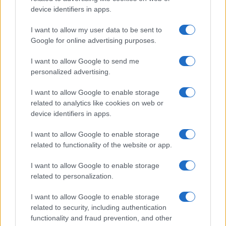
Megachip
Globalscience
device identifiers in apps.
GiULia
Globalsport
I want to allow my user data to be sent to
Google for online advertising purposes.
Prima Pagina
I want to allow Google to send me
personalized advertising.
Giornale dello
Chi siamo
I want to allow Google to enable storage
Spettacolo
related to analytics like cookies on web or
Contributors
device identifiers in apps.
Wondernet
Facebook
I want to allow Google to enable storage
Giuliana Sgrena
related to functionality of the website or app.
Twitter
I want to allow Google to enable storage
Google News
related to personalization.
Mastodon
I want to allow Google to enable storage
related to security, including authentication
Cookie Policy
functionality and fraud prevention, and other