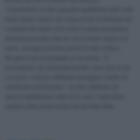
Il governatore ed altri esponenti repubblicani dello stato
hanno intanto chiesto che venga avviata un’inchiesta per
violazione dei diritti civili contro la prima procuratrice
afroamericana della città che sta ricevendo minacce di
morte, messaggi di insulti razzisti da tutto il Paese.
Ma questo non sta piegando la sua azione: “È
preoccupante che dimostranti pacifici siano stati accolti
con armi e violenza, dobbiamo proteggere il diritto di
manifestare pacificamente”, ha detto definendo gli
attacchi repubblicani contro di lei sono l’equivalente
moderno delle azioni razziste del Ku Klux Klan.