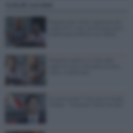
Articoli correlati
Perquisizione e fucili sequestrati alla
coppia di St. Louis che ha minacciato i
manifestanti di Black Lives Matter
Trump ha condiviso il video della
coppia di razzisti che punta un fucile
contro i manifestanti
Un uomo uccide 17 persone in Canada,
Trudeau: "Vieteremo i fucili d'assalto"