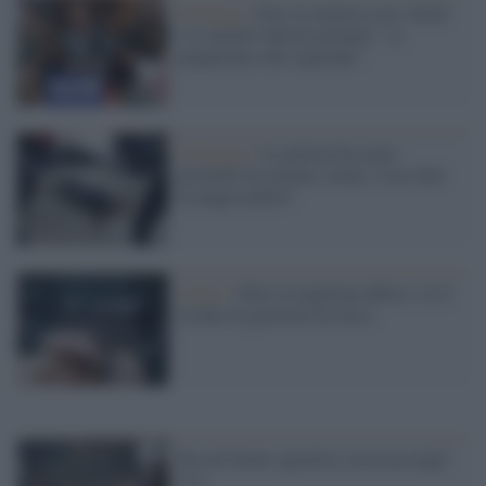
Sardegna /
Foto in armeria con i fucili
e il cartello Salvini premier: "ci
prepariamo alle regionali"
Catalogna /
La polizia ha usato
proiettili di gomma vietati. Cosa farà
la magistratura?
Latina /
Oltre la legittima difesa: c'è il
rischio di giustizia fai da te
Piccoli futuri sparatori crescono negli
Usa