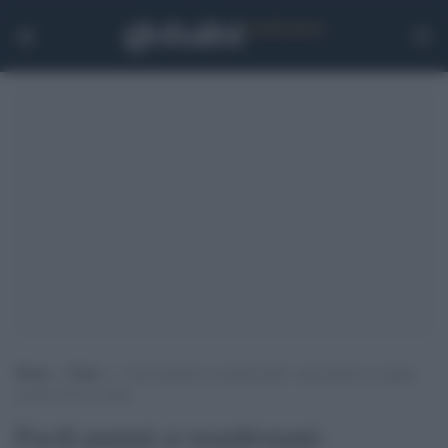
Home
>
Esteri
>
Fucili puntati ai manifestanti: incriminata la coppia
razzista di St. Louis
Fucili puntati ai manifestanti: