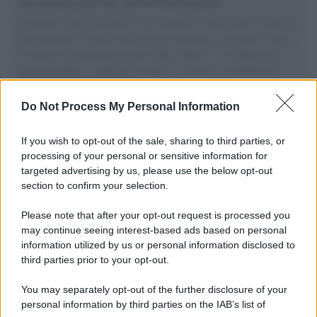
vele gonfie grazie alla sollevazione popolare
Il Senatore M5S racconta la sua esperienza sulle barche cariche di
aiuti umanitari assalite dall'esercito israeliano. Una guerra atroce,
il tentativo di disumanizzazione delle vittime, il servilismo del
governo italiano e degli altri europei, il ritorno al colonialismo.
L'importanza dei movimenti.
Do Not Process My Personal Information
Il caso /
Trump ha quasi esaurito l'arsenale Usa, ma il
tycoon smentisce
If you wish to opt-out of the sale, sharing to third parties, or
processing of your personal or sensitive information for
targeted advertising by us, please use the below opt-out
section to confirm your selection.
Chiesa /
Papa Leone XIV denuncia le violenze in Ucraina e
Russia e chiede il rispetto del diritto umanitario e della
Please note that after your opt-out request is processed you
diplomazia
may continue seeing interest-based ads based on personal
information utilized by us or personal information disclosed to
third parties prior to your opt-out.
Il centenario /
A L'Aquila arriva la mostra "Tito, 100 anni
You may separately opt-out of the further disclosure of your
attraverso la forma"
personal information by third parties on the IAB’s list of