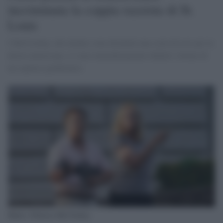
incriminata la coppia razzista di St.
Louis
I McCloskey, che intanto sono diventati una sorta di eroi per la
destra americana, si sono immediatamente definiti vittime di
un sopruso giudiziario.
Mark e Patricia McCloskey