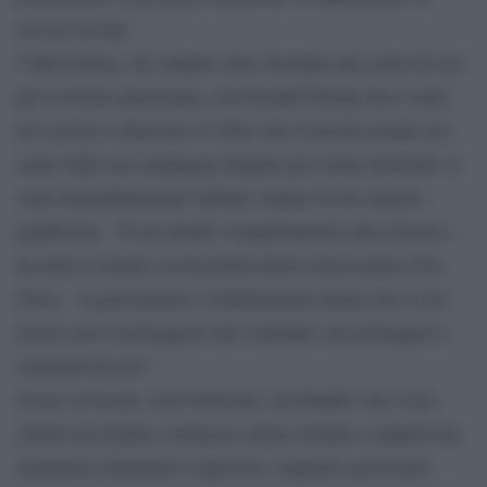
servizi sociali.
I McCloskey, che intanto sono diventati una sorta di eroi
per la destra americana, con Donald Trump che è stato
tra i primi a rilanciare il video che li mostra armati ora
usato dalla sua campagna durante gli eventi elettorali, si
sono immediatamente definiti vittime di un sopruso
giudiziario. “È un mondo completamente alla rovescia –
ha detto il marito ai microfoni della conservatrice Fox
News – la procuratrice evidentemente pensa che il suo
lavoro non è proteggerci dai criminali, ma proteggere i
criminali da noi”.
Il loro avvocato, Joel Schwartz, ha ribadito che i loro
clienti non hanno commesso alcun crimine e quindi non
intendono dichiararsi colpevole, requisito necessario