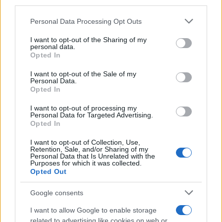
downstream participants.
Personal Data Processing Opt Outs
This information may also be disclosed by us to third parties
Il medagliere /
Europei di nuoto: Pellecani guida una super
on the IAB’s List of Downstream Participants that may further
I want to opt-out of the Sharing of my
Italia
disclose it to other third parties.
personal data.
Opted In
Please note that this website/app uses one or more Google
services and may gather and store information including but
I want to opt-out of the Sale of my
Personal Data.
not limited to your visit or usage behaviour. You may click to
Opted In
grant or deny consent to Google and its third-party tags to
use your data for below specified purposes in below Google
I want to opt-out of processing my
consent section.
Personal Data for Targeted Advertising.
Opted In
I want to opt-out of Collection, Use,
Retention, Sale, and/or Sharing of my
Personal Data that Is Unrelated with the
Purposes for which it was collected.
Opted Out
Syndication
Culture
Google consents
Salute
Globalist
I want to allow Google to enable storage
related to advertising like cookies on web or