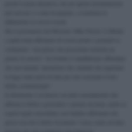
perché la pena detentiva, che per queste incriminazioni
può arrivare a 4 anni di prigione, si trasformi in
affidamento ai servizi sociali.
Ma il governatore del Missouri, Mike Parson, li difende
a spada tratta affermano di essere pronto a graziarli se
condannati: “non penso che passeranno neanche un
giorno in carcere”, ha twittato il repubblicano affermano
che non intende “permettere che cittadini che rispettano
la legge siano presi di mira per aver esercitato il loro
diritto costituzionale”.
Il riferimento è al famoso secondo emendamento che
afferma il diritto a possedere e portare un’arma, anche se
esperti legali concordano con Gardner affermano che
questo non dà il diritto di puntare l’arma contro un’altra
persona che non costituisce una minaccia.