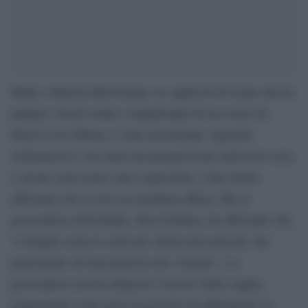
Mark e Patricia McCloskey, la coppia di St Louis che ha
puntato i fucili contro i manifestanti di un corteo di
Black Lives Matter, è stata incriminata. Qualche
settimana fa c’era stata una perquisizione nella loro casa
e alcune armi erano state sequestrate. I due hanno
affermato che la loro era legittima difesa. Ma la
procuratrice distrettuale, Kim Gardner, ha affermato che
“è illegale usare le armi per minacciare persone che
partecipano ad una protesta non violenta”. La
procuratrice non ha disposto l’arresto della coppia,
proponendo come pena un periodo di affidamento ai