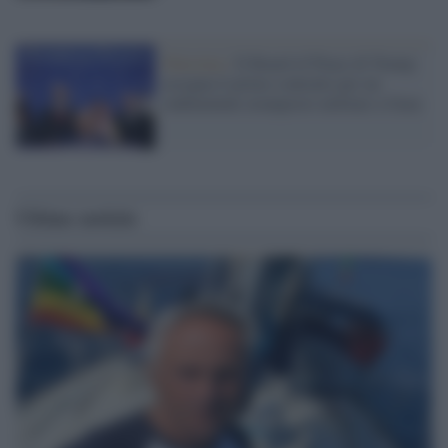
Palestina /
Il Board of Peace di Trump
assegna il primo contratto per un
rudimentale avamposto militare a Gaza
Ultime notizie