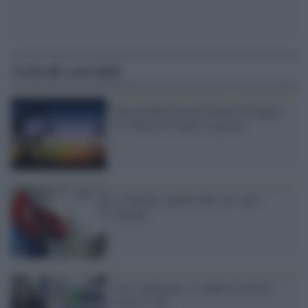
Articoli correlati
Iraq, produzione da record di greggio:
4,7 milioni di barili al giorno
La Turchia cambia idea sui conti
iraniani
Caro-carburanti, la rabbia di chi ha
scelto il Gpl