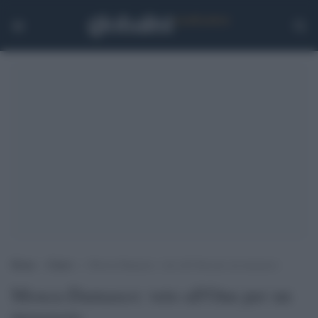
Home
>
Esteri
>
Mosca-Damasco: veto all’Onu per un massacro
Mosca-Damasco: veto all'Onu per un
massacro