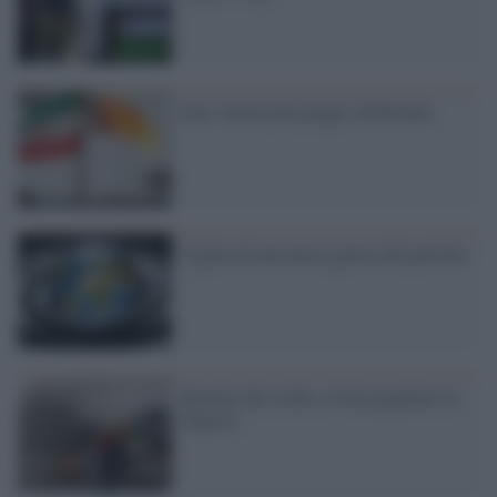
Iran: niente più greggio all'Europa
Vigilia di una nuova guerra del petrolio
Benzina alle stelle, rivolta popolare in
Nigeria