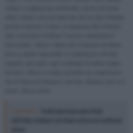
siriana è scoppiata una autobomba, ancora non erano
chiari i danni e loro già sapevano chi era stato! Dunque
perché il silenzio, il muro, la negazione dell’evidenza
dopo il massacro di Homs? Carenze comunicative?
Inverosimile. Allora è chiaro che il massacro di Homs
doveva rendere impossibile il compromesso all’Onu,
impedire agli arabi e agli occidentali di andare troppo
incontro a Mosca e rendere possibile un compromesso
che né Mosca né Damasco volevano. Damasco per ovvi
motivi, Mosca anche.
Leggi anche:
Tredici anni senza padre Paolo
Dall’Oglio: il dialogo con l’islam resta la sua eredità più
attuale