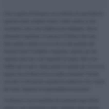
Che il regime di Damasco sia costituito da una banda di
aguzzini senza scrupoli ormai è chiaro anche ai suoi
sostenitori, forse solo Diliberto può dubitarne. Ma la
domanda è legittima: il massacro di Homs dovevano
farlo proprio mentre era in corso la discussione alle
Nazioni Unite? Il dubbio è legittimo, almeno per chi
ragiona come noi, cioè seguendo la logica. Ma se un
dubbio può esserci, allora perché il regime per 24 ore ha
negato che ad Homs fosse accaduto alcunché? Perché
solo alle 14 del giorno seguente ha ammesso che c’erano
dei morti, dandone la responsabilità ai terroristi?
A Damasco con le malefatte dei terroristi negli ultimi
tempi si sono dimostrati solerti. Quando nella capitale