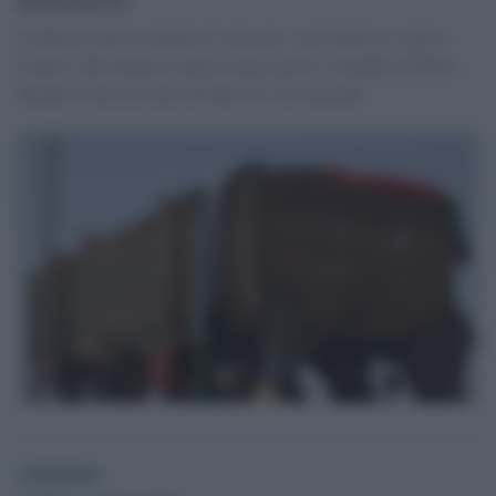
La Russia doveva mettere il veto per i suoi interessi centro-
asiatici. Ma Damasco doveva massacrare i cittadini di Homs
durante la discussione all'Onu? Sì. Ecco perché.
redazione