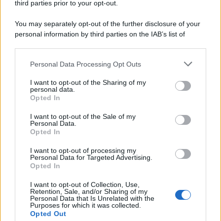
third parties prior to your opt-out.
Il ricordo /
Le radici di Francesco Guccini
You may separately opt-out of the further disclosure of your
personal information by third parties on the IAB’s list of
downstream participants.
Personal Data Processing Opt Outs
This information may also be disclosed by us to third parties
L'anniversario /
90 anni di Yves Saint Laurent, tra moda e
on the IAB’s List of Downstream Participants that may further
I want to opt-out of the Sharing of my
scandali
disclose it to other third parties.
personal data.
Opted In
Please note that this website/app uses one or more Google
services and may gather and store information including but
I want to opt-out of the Sale of my
Personal Data.
not limited to your visit or usage behaviour. You may click to
Opted In
grant or deny consent to Google and its third-party tags to
use your data for below specified purposes in below Google
I want to opt-out of processing my
consent section.
Personal Data for Targeted Advertising.
Opted In
I want to opt-out of Collection, Use,
Retention, Sale, and/or Sharing of my
Personal Data that Is Unrelated with the
Purposes for which it was collected.
Opted Out