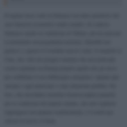
Il regime russo vede in Damasco un muro protettivo dei
suoi interessi economici centro-asiatici. Se cadesse
Damasco anche la condizione di Tehran, già nei guai per
le polemiche sul programma nucleare, finirebbe nei
pasticci, e questo il Cremlino non lo vuole. E neanche la
Cina, che vede nel greggio iraniano che non potrà più
essere esportato in Europa proprio quello che gli serve
per soddisfare il suo fabbisogno energetico. Quanti agli
europei e agli americani, è una situazione perfetta. Per
loro, che non hanno mostrato di preoccuparsi granché
per le condizioni del popolo siriano, che non vogliono
impelagarsi nel pantano mediorientale, è il modo per
salvare la faccia. E basta.