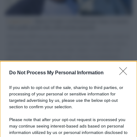
L'intervista /
Marco Croatti e la Flottilla per Gaza: le nostre
vele gonfie grazie alla sollevazione popolare
Il Senatore M5S racconta la sua esperienza sulle barche cariche di
aiuti umanitari assalite dall'esercito israeliano. Una guerra atroce,
il tentativo di disumanizzazione delle vittime, il servilismo del
governo italiano e degli altri europei, il ritorno al colonialismo.
L'importanza dei movimenti.
Do Not Process My Personal Information
Palestina /
Il Board of Peace di Trump assegna il primo
contratto per un rudimentale avamposto militare a Gaza
If you wish to opt-out of the sale, sharing to third parties, or
processing of your personal or sensitive information for
targeted advertising by us, please use the below opt-out
section to confirm your selection.
L'evento /
La Sila diventa un palcoscenico naturale: nasce “A
Farla Amare Comincia Tu – Opera Sila”
Please note that after your opt-out request is processed you
may continue seeing interest-based ads based on personal
information utilized by us or personal information disclosed to