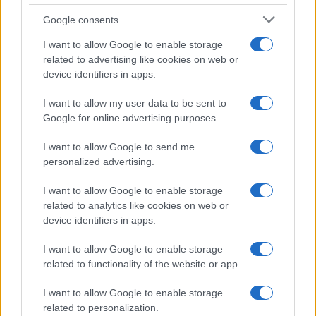
Syndication
Culture
Google consents
Salute
Globalist
I want to allow Google to enable storage
related to advertising like cookies on web or
Megachip
Globalscience
device identifiers in apps.
GiULia
Globalsport
I want to allow my user data to be sent to
Google for online advertising purposes.
Prima Pagina
I want to allow Google to send me
personalized advertising.
Giornale dello
Chi siamo
I want to allow Google to enable storage
Spettacolo
related to analytics like cookies on web or
Contributors
device identifiers in apps.
Wondernet
Facebook
I want to allow Google to enable storage
Giuliana Sgrena
related to functionality of the website or app.
Twitter
I want to allow Google to enable storage
Google News
related to personalization.