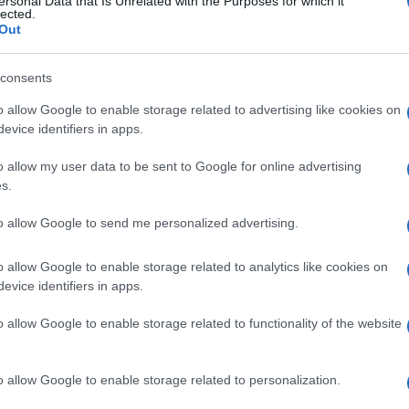
ersonal Data that Is Unrelated with the Purposes for which it
l’area abbiano aumentato la produzione di 100
lected.
Out
 nuove politiche di ammodernamento degli
erazione di estrazione, produzione ed
consents
Ulti
cio al paese, contribuendo a superare l’attuale
o allow Google to enable storage related to advertising like cookies on
o il crollo dei prezzi del petrolio sui mercati
evice identifiers in apps.
es.
o allow my user data to be sent to Google for online advertising
s.
 mese. La favola spagnola che in Italia sembra
to allow Google to send me personalized advertising.
o allow Google to enable storage related to analytics like cookies on
evice identifiers in apps.
L'int
3,364 milioni di barili di petrolio al giorno dai
o allow Google to enable storage related to functionality of the website
Gaza:
to il portavoce del ministero del petrolio,
solle
o superiore alle esportazioni di marzo pari a 3,258
Il Se
o allow Google to enable storage related to personalization.
barch
ha spiegato che il governo di Baghdad, che fa