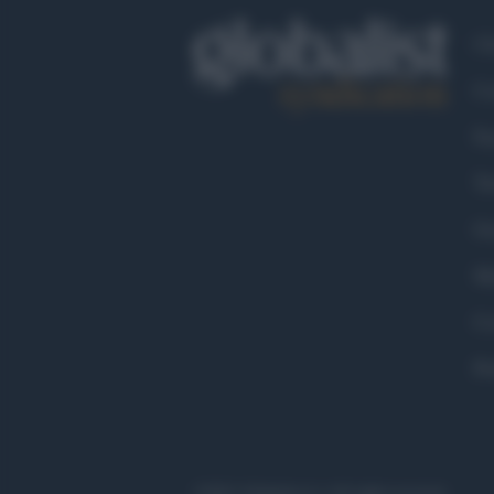
Ch
Co
Fa
Tw
Go
Ma
Co
Pr
©2021 Globalist.it • All right reserved.