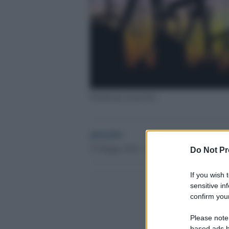
Produzione di petrolio
globalist
25 Maggio 2016 - 11.38
Do Not Pr
If you wish 
sensitive in
confirm your
Please note
based ads b