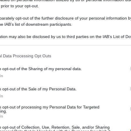
 prior to your opt-out.
rately opt-out of the further disclosure of your personal information by
he IAB’s list of downstream participants.
tion may also be disclosed by us to third parties on the IAB’s List of 
 that may further disclose it to other third parties.
 that this website/app uses one or more Google services and may gath
one di petrolio in Iraq. Il paese, inclusi i campi
l Data Processing Opt Outs
including but not limited to your visit or usage behaviour. You may click 
tan iracheno, ha raggiunto una media giornaliera
 to Google and its third-party tags to use your data for below specifi
o opt-out of the Sharing of my personal data.
ogle consent section.
 è stato il presidente della commissione per il
In
haddad al Fares, attraverso un comunicato.
o opt-out of the Sale of my Personal Data.
rnaliera a più di 10 milioni di barili al giorno,
In
diali”.
to opt-out of processing my Personal Data for Targeted
ing.
di ‘crude oil’ dai porti meridionali di Bassora
In
 ha precisato al Fares, che ha anche spiegato
o opt-out of Collection, Use, Retention, Sale, and/or Sharing