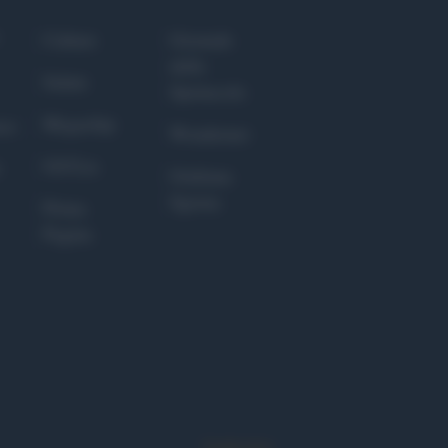
Culture
Giornale
dello
Salute
Spettacolo
Megachip
nce
Wondernet
GiULia
Giuliana
Sgrena
Prima
Pagina
Syndication