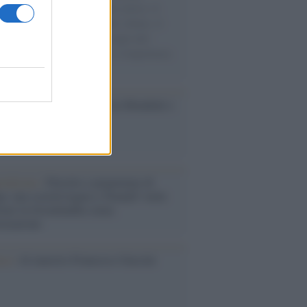
sercito israeliano. Una guerra atroce, il
ivo di disumanizzazione delle vittime, il
ismo del governo italiano e degli altri
ei, il ritorno al colonialismo. L'importanza
ovimenti.
esa /
Un estate di calcio: tra Mondiali e
e A
rialismo /
Petrolio e prepotenze di
: una società legata a 'Donald' vuole
rare la Groenlandia senza
izzazione
ca /
Al maestro Francesco Guccini