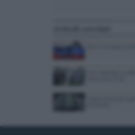
Articoli correlati
Mosca, la tempesta perf
Caro-carburanti, la rabb
chi ha scelto il Gpl
Vigilia di una nuova gue
del petrolio