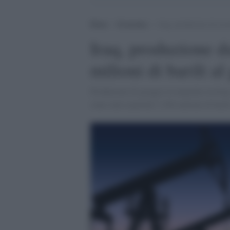
Home
>
Economia
>
Iraq, produzione da recor
Iraq, produzione d
milioni di barili al
Produzione di greggio in aumento in Iraq:
sono stati esportati 3,364 milioni di baril