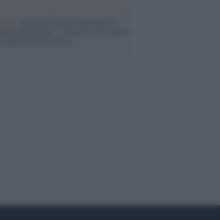
cordo /
Quando Guccini raccontava le
ache epafaniche": l'intervista all'artista
i definiva un 'narratore'