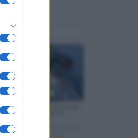
me notizie
ervista /
Marco Croatti e la Flottilla per
 le nostre vele gonfie grazie alla
vazione popolare
natore M5S racconta la sua esperienza sulle
e cariche di aiuti umanitari assalite