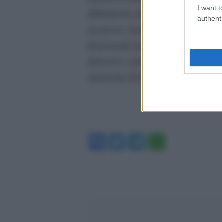
I want t
affidamento per quasi tutte le sue e
authenti
un prezzo medio di 33,26 dollari al 
funzionario ha sottolineato che i d
attraverso i porti del Golfo persic
autonoma del Kurdistan iracheno v
Facebook
Twitter
Telegram
WhatsA