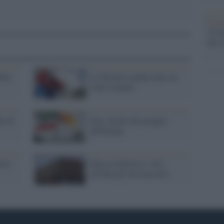
Il ri
"Cron
che s
etta
La Turchia cambia idea sui
conti iraniani
ia di
Iran: niente più greggio
all'Europa
rra
Mosca-Damasco: veto
all'Onu per un massacro