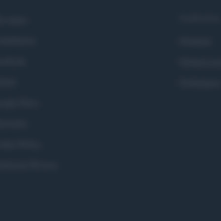
Syndication
i siamo
ntributors
Globalist
cebook
Globalscie
itter
Globalsport
ogle News
stodon
okie Policy
eferenze Privacy