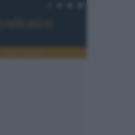
Sport
Tendenze