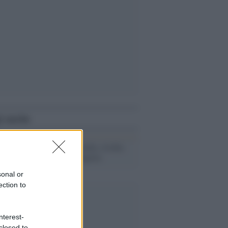
i anche
Benzina alle stelle, rivolta
popolare in Nigeria
sonal or
ection to
nterest-
closed to