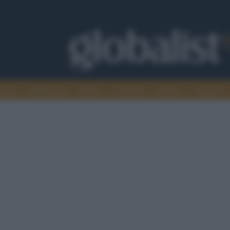
omia
Intelligence
Media
Ambiente
Cultura
Scienza