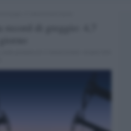
d di greggio: 4,7 milioni di barili al giorno
a record di greggio: 4,7
 giorno
 media giornaliera di 4,7 milioni di barili. Ad aprile 2016
i.