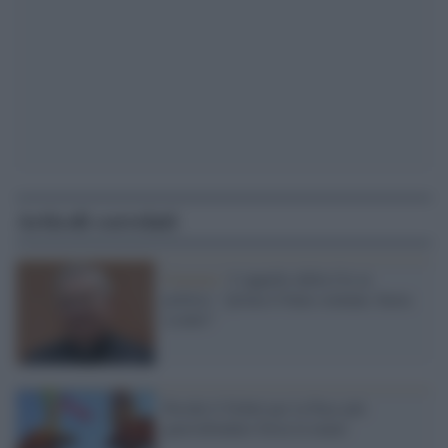
Articoli correlati
Governo /
L'appello della Cei ai
politici: "prima il bene comune, basta
scontri"
Perché il Nobel per la Pace più
guerrafondaio forza la mano