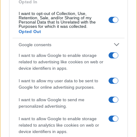
Opted In
I want to opt-out of Collection, Use,
Retention, Sale, and/or Sharing of my
Personal Data that Is Unrelated with the
Purposes for which it was collected.
Opted Out
Syndication
Culture
Google consents
Salute
Globalist
I want to allow Google to enable storage
related to advertising like cookies on web or
Megachip
Globalscience
device identifiers in apps.
GiULia
Globalsport
I want to allow my user data to be sent to
Google for online advertising purposes.
Prima Pagina
I want to allow Google to send me
personalized advertising.
Giornale dello
Chi siamo
I want to allow Google to enable storage
Spettacolo
related to analytics like cookies on web or
Contributors
device identifiers in apps.
Wondernet