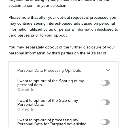
section to confirm your selection.
Vangelo /
La vita si intreccia con le paure come il giorno
succede alla notte
Please note that after your opt-out request is processed you
may continue seeing interest-based ads based on personal
information utilized by us or personal information disclosed to
third parties prior to your opt-out.
La scoperta /
Oplontis, le vittime dell’eruzione del Vesuvio
You may separately opt-out of the further disclosure of your
furono più numerose del previsto
personal information by third parties on the IAB’s list of
downstream participants.
Personal Data Processing Opt Outs
This information may also be disclosed by us to third parties
Il medagliere /
Europei di nuoto: Pellecani guida una super
on the IAB’s List of Downstream Participants that may further
I want to opt-out of the Sharing of my
Italia
disclose it to other third parties.
personal data.
Opted In
Please note that this website/app uses one or more Google
services and may gather and store information including but
I want to opt-out of the Sale of my
Personal Data.
not limited to your visit or usage behaviour. You may click to
Opted In
grant or deny consent to Google and its third-party tags to
use your data for below specified purposes in below Google
I want to opt-out of processing my
consent section.
Personal Data for Targeted Advertising.