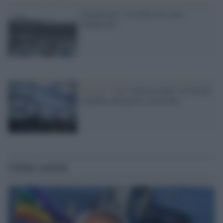
Grandi navi: il rischio era stato
denunciato
Tel Aviv /
La “vittoria totale” di Israele
significa una guerra senza fine
Ultime notizie