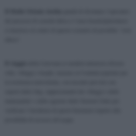
Il Medio Oriente rischia
quindi di diventare l’epicentro
dei processi di scarsità idrica e l’area Israele/palestinese
si inserisce al centro di questo scenario di possibile “crisi
idrica”.
Il viaggio
della Carovana si snoderà attraverso diverse
città, villaggi e luoghi, insieme ai Comitati popolari per
la resistenza nonviolenta, con incontri previsti con
esperti delle Ong, rappresentanti dei villaggi e delle
municpalita’ e delle agenzie delle Nazioni Unite per
verificare l’incidenza di questi fenomeni rispetto alla
possibilità di accesso all’acqua.