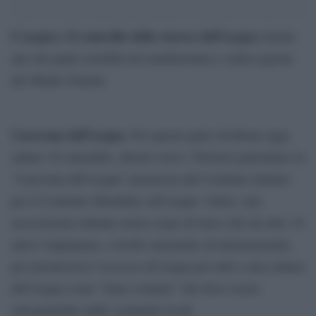
L’acqua e il controllo delle risorse dell’acqua
rimane
uno dei punti sensibili nel mediterraneo e nella regione
del Medio Oriente.
Carovana dell’acqua.
Per questo parte da Roma oggi,
sabato 10 settembre, diretta verso i Territori palestinesi la
“Carovana dell’acqua” promossa dal Comitato italiano
per il Contratto Mondiale sull’acqua- Onlus, una
associazione italiana senza scopo di lucro che da oltre 10
anni è impegnata, a livello nazionale ed internazionale,
per promuovere l’accesso all’acqua per tutti e una cultura
dell’acqua come “bene comune” che deve essere
salvaguardato dalle comunità locali.