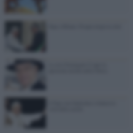
Papa a Milano: Pisapia elogia la città
La crisi Formigoni-Cl apre la
questione morale nella Chiesa
Il Papa vota Santorum e rilancia la
virtù della castità