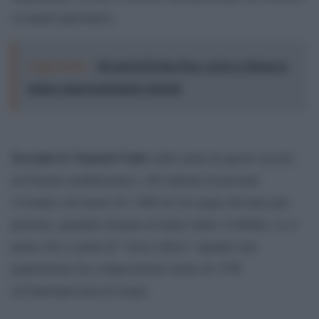
occupati palestinesi.
Leggi anche:
40 anni di Dylan Dog: arriva a Roma la
prima rappresentazione teatrale
Secondo le Nazioni Unite
nella metà di questo secolo,
nel bacino mediterraneo, 240 milioni di persone
vivranno con meno di 1.000 m3 di acqua all’anno per
persona, quantità ritenuta al limite della vivibilità, se si
pensa che si parla di “stress idrico” quando una
popolazione ha a disposizione meno di 1700
m3/anno/persona di acqua.