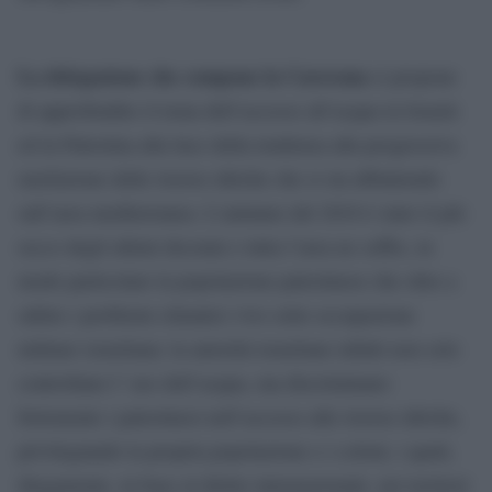
La delegazione che compone la Carovana
si propone
di approfondire il tema dell’accesso all’acqua in Israele
ed in Palestina alla luce della tendenza alla progressiva
rarefazione delle risorse idriche che si sta abbattendo
sull’area mediterranea. L’autunno del 2010 è stato il più
secco degli ultimi decenni e tutta l’area ne soffre, in
modo particolare la popolazione palestinese che oltre a
subire i problemi climatici vive sotto occupazione
militare israeliana: la autorità israeliane infatti non solo
controllano l’ uso dell`acqua, ma discriminano
fortemente i palestinesi nell’accesso alle risorse idriche,
privilegiando la propria popolazione e i coloni, i quali,
illegamente, in base al diritto internazionale, nei territori