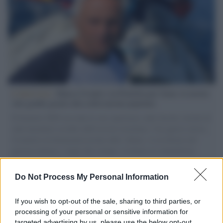
L'intervista /
Marco Croatti e la Flottilla per Gaza: le nostre
vele gonfie grazie alla sollevazione popolare
Il Senatore M5S racconta la sua esperienza sulle barche cariche di
aiuti umanitari assalite dall'esercito israeliano. Una guerra atroce,
il tentativo di disumanizzazione delle vittime, il servilismo del
governo italiano e degli altri europei, il ritorno al colonialismo.
L'importanza dei movimenti.
Do Not Process My Personal Information
Tel Aviv /
La “vittoria totale” di Israele significa una guerra
senza fine
If you wish to opt-out of the sale, sharing to third parties, or
processing of your personal or sensitive information for
targeted advertising by us, please use the below opt-out