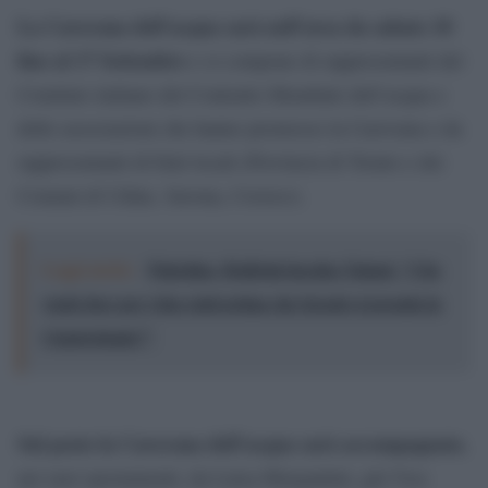
La Carovana dell’acqua sarà nell’area da sabato 10
fino al 17 Settembre
e si compone di rappresentanti del
Comitato italiano del Contratto Mondiale dell’acqua e
delle associazioni che hanno promosso la Carovana e da
rappresentanti di Enti locali (Provincia di Trento e dei
Comuni di Udine, Savona, Corsico).
Leggi anche:
Palestina, Boldrini incalza Tajani: "Che
vuole fare per i due stati prima che Israele si prenda la
Cisgiordania?"
Sul posto la Carovana dell’acqua sarà accompagnata
,
nei suoi spostamenti, da Luisa Morgantini, già Vice