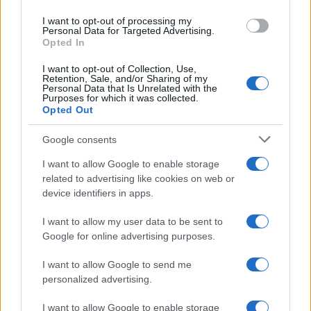
use your data for below specified purposes in below Google
I want to opt-out of processing my
consent section.
Personal Data for Targeted Advertising.
Chiesa /
La civiltà dell’amore contro la
Opted In
guerra algoritmica: Leone XIV sfida la
cultura della potenza e dei nuovi
I want to opt-out of Collection, Use,
imperialismi
Retention, Sale, and/or Sharing of my
Personal Data that Is Unrelated with the
Purposes for which it was collected.
Opted Out
Google consents
Enciclica /
Magnifica Humanitas e
l’era dell’algoritmo: Leone XIV scrive
I want to allow Google to enable storage
la nuova dottrina sociale tra IA e
related to advertising like cookies on web or
destino dell’umano
device identifiers in apps.
I want to allow my user data to be sent to
Google for online advertising purposes.
Ultime notizie
I want to allow Google to send me
personalized advertising.
I want to allow Google to enable storage