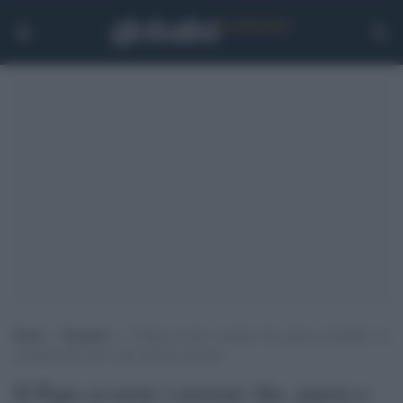
Home
>
Tendenze
>
Il Papa avverte i razzisti ‘dio, patria e famiglia’: la
remigrazione non è una risposta cristiana
Il Papa avverte i razzisti 'dio, patria e