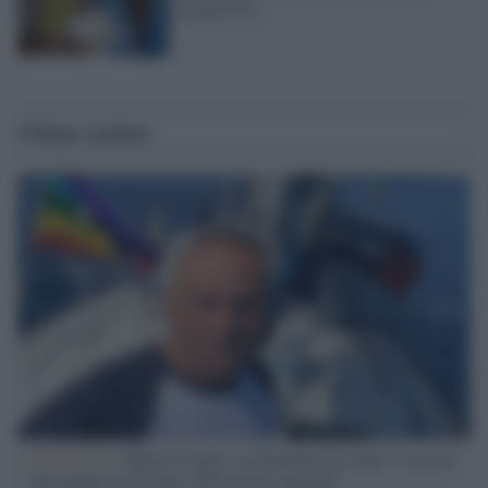
geopolitica
Ultime notizie
L'intervista /
Marco Croatti e la Flottilla per Gaza: le nostre
vele gonfie grazie alla sollevazione popolare