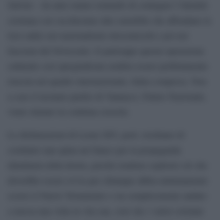
Salvini – da anni stanno tentando di coniugare l’identità
cristiana con vecchissime idee xenofobe che affondano le
loro radici nei nazionalismi ottocenteschi e poi nei
fascismi del Novecento. E purtroppo questa operazione
culturale così spregiudicata sembra essere perfettamente
riuscita nel quadro internazionale, Italia compresa. Non
a caso il neonato partito di Vannacci, Futuro Nazionale,
viene stimato in continua crescita.
Le dichiarazioni di Leone XIV, però, rischiano di
costituire una spina nel fianco per la propaganda
identitaria della destra, perché rendono esplicito ciò che
dovrebbe essere ovvio per chiunque abbia minimamente
scorso il Nuovo Testamento o sia semplicemente andato
a messa una volta in vita sua, cioè che i valori cristiani