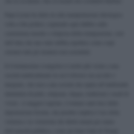
che in occidente, fino al mondo dei cosiddetti Barbari.
Papa Leone ha detto no alla manipolazione ideologica
volta a fini politici, togliendo ogni dubbio sulla
consistenza morale e religiosa della remigrazione, cioè
dell’idea che uno stato debba espellere come corpi
estranei tutti gli stranieri non assimilati.
Il Cristianesimo evangelico è molto più vicino a una
società multiculturale in cui il diverso sia accolto e
integrato, che non a una società che aspira all’uniformità
identitaria di pelle, religione, lingua, tradizioni e modi di
vivere. A maggior ragione, è lontano anni luce dalla
deportazione forzata, che peraltro implica l’uso della
violenza e la violazione dei diritti umani per mano
dell’autorità pubblica, come gli Stati Uniti di Trump