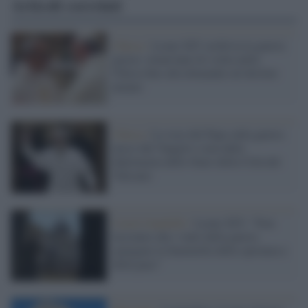
Articoli correlati
Chiesa /
Leone XIV archivia la guerra
giusta: ottant'anni di svolta nella
Chiesa fino alla domanda sul destino
umano
Chiesa /
La voce del Papa sulla guerra
nasce dal Vangelo e non dalla
diplomazia dello Stato della Città del
Vaticano
Castel Gandolfo /
Leone XIV: "Non
lasciamo che i venti della guerra
spengano la fiammella della speranza e
della pace"