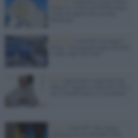
Migranti /
Lampedusa, Leone rilancia
Francesco: il dolore del Mediterraneo
diventa un appello alla coscienza
dell'Europa
Xenofobia /
Leone XIV, messaggio a
Trump: "Gli immigrati hanno plasmato
il futuro degli Stati Uniti"
Pace /
Papa Leone ci spiega che è più
facile far viaggiare le armi che il cibo e
così il mondo tradisce la sua umanità
Chiesa /
Leone XIV: cibo, acqua e
salute non possono dipendere dalla