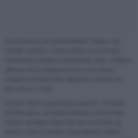
Con buona pace del generale Roberto Vannacci che
vorrebbe conciliare i valori cristiani con il razzismo,
l’intolleranza e perfino la deportazione coatta, il Papa ha
affermato che la remigrazione non è una risposta
cristiana al problema delle migrazioni. Insomma, ha
detto che il re è nudo.
In realtà, tutte le estreme destre mondiali – da Trump
all’AFD tedesca, da Tommy Robinson a Vox di Pedro
Abascal, da Martin Sellner fino allo stesso Putin, da
Marine Le Pen ai nostrani Giorgia Meloni e Matteo