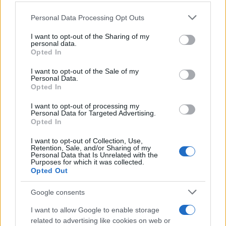
Personal Data Processing Opt Outs
This information may also be disclosed by us to third parties
Il medagliere /
Europei di nuoto: Pellecani guida una super
on the IAB’s List of Downstream Participants that may further
I want to opt-out of the Sharing of my
Italia
disclose it to other third parties.
personal data.
Opted In
Please note that this website/app uses one or more Google
services and may gather and store information including but
I want to opt-out of the Sale of my
Personal Data.
not limited to your visit or usage behaviour. You may click to
Opted In
grant or deny consent to Google and its third-party tags to
use your data for below specified purposes in below Google
I want to opt-out of processing my
consent section.
Personal Data for Targeted Advertising.
Opted In
I want to opt-out of Collection, Use,
Retention, Sale, and/or Sharing of my
Personal Data that Is Unrelated with the
Purposes for which it was collected.
Opted Out
Syndication
Culture
Google consents
Salute
Globalist
I want to allow Google to enable storage
related to advertising like cookies on web or