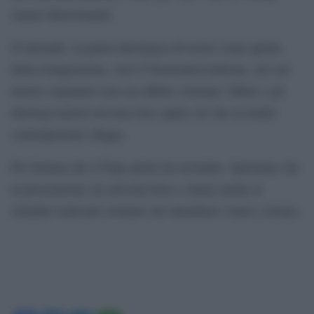
stanno dimostrando.
D’altronde, la patria ideologica di teorie come quella
della remigrazione, cioè il Nazionalsocialismo, nel suo
nucleo originario non era affatto cristiano: Hitler e gli
ideologi nazisti avevano ben capito ciò che ai leader
contemporanei sfugge.
Per fortuna che il Papa glielo ha ricordato. Speriamo che
la precisazione sia arrivata forte e chiara anche ai
cittadini sedicenti cristiani che intendono votare a destra.