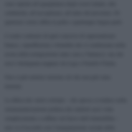
sono ispirati all’eguaglianza degli esseri umani, alla
solidarietà, all’accoglienza, all’aiuto del prossimo. Di
qualsiasi colore abbia la pelle e qualunque lingua parli.
L’esatto contrario di quel coacervo di suprematismo
bianco, sopraffazione e brutalità che si condensano nella
teoria della remigrazione tanto cara a Vannacci, ma che
non è disdegnata neppure da Lega e Fratelli d’Italia.
Non si può mettere insieme ciò che non può stare
insieme.
La difesa dei valori cristiani – che spesso si traduce nella
strumentalizzazione politica dei simboli sacri volta
semplicemente a soffiare sul fuoco dell’islamofobia –
non va d’accordo con l’emarginazione sociale delle