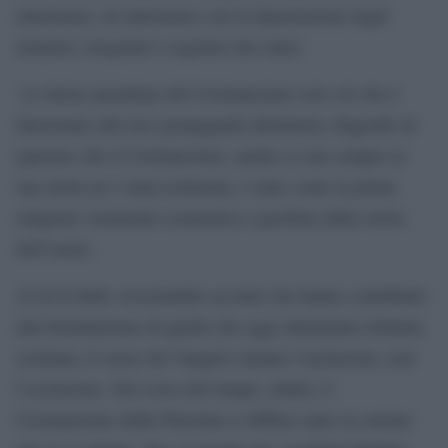
minoranze, né tantomeno con la deportazione degli
stranieri, irregolari o regolari che siano.
Le destre prendono del Cristianesimo solo ciò che è
funzionale alla loro propaganda identitaria, fingendo di
ignorare che il Cristianesimo, anche se non sempre la
sua storia ne è stata testimone, è nato come la prima
religione veramente ecumenica e pacifista della storia
dell’uomo.
Al di là delle vicissitudini secolari che hanno contribuito
alla formulazione di quella che oggi chiamiamo dottrina
cristiana, il cuore del Vangelo rimane l’inclusione, non
l’esclusione. Nel corso del tempo, infatti, il
Cristianesimo dalla Palestina si diffuse tanto in oriente