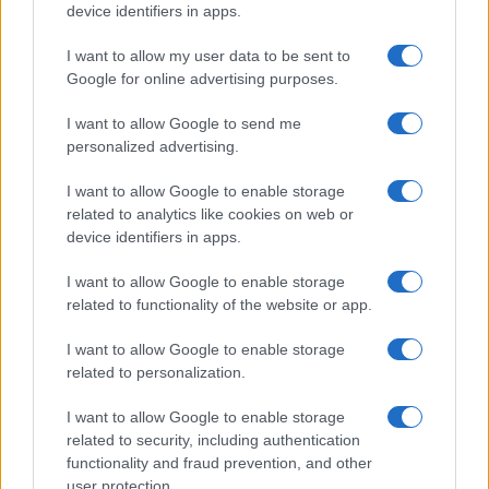
Megachip
Globalscience
device identifiers in apps.
GiULia
Globalsport
I want to allow my user data to be sent to
Google for online advertising purposes.
Prima Pagina
I want to allow Google to send me
personalized advertising.
Giornale dello
Chi siamo
I want to allow Google to enable storage
Spettacolo
related to analytics like cookies on web or
Contributors
device identifiers in apps.
Wondernet
Facebook
I want to allow Google to enable storage
Giuliana Sgrena
related to functionality of the website or app.
Twitter
I want to allow Google to enable storage
Google News
related to personalization.
Mastodon
I want to allow Google to enable storage
related to security, including authentication
Cookie Policy
functionality and fraud prevention, and other
user protection.