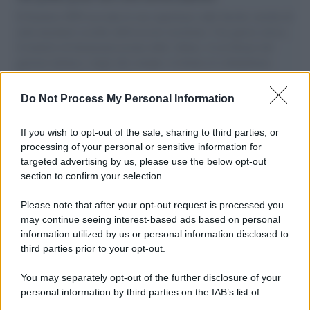
Il Senatore M5S racconta la sua esperienza sulle barche cariche di
aiuti umanitari assalite dall'esercito israeliano. Una guerra atroce,
il tentativo di disumanizzazione delle vittime, il servilismo del
governo italiano e degli altri europei, il ritorno al colonialismo.
L'importanza dei movimenti.
Do Not Process My Personal Information
Tel Aviv /
La “vittoria totale” di Israele significa una guerra
senza fine
If you wish to opt-out of the sale, sharing to third parties, or
processing of your personal or sensitive information for
targeted advertising by us, please use the below opt-out
section to confirm your selection.
Vangelo /
La vita si intreccia con le paure come il giorno
succede alla notte
Please note that after your opt-out request is processed you
may continue seeing interest-based ads based on personal
information utilized by us or personal information disclosed to
third parties prior to your opt-out.
La scoperta /
Oplontis, le vittime dell’eruzione del Vesuvio
You may separately opt-out of the further disclosure of your
furono più numerose del previsto
personal information by third parties on the IAB’s list of
downstream participants.