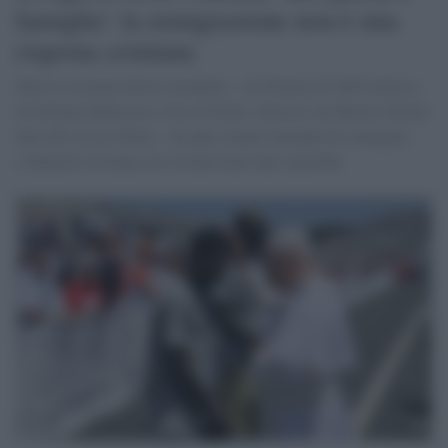
famiglia': la remigrazione non è una
risposta cristiana
Tutte le estreme destre mondiali – da Trump all’AFD tedesca,
da Tommy Robinson a Vox di Pedro Abascal, da Martin Sellner
fino allo stesso Putin – da anni stanno tentando di coniugare
l’identità cristiana con vecchissime idee xenofobe