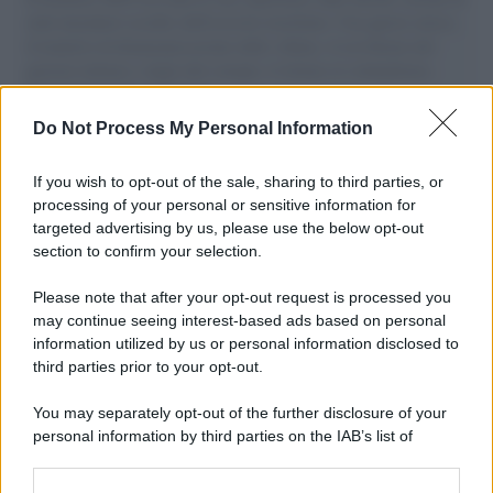
aiuti umanitari assalite dall'esercito israeliano. Una guerra atroce,
il tentativo di disumanizzazione delle vittime, il servilismo del
governo italiano e degli altri europei, il ritorno al colonialismo.
L'importanza dei movimenti.
Do Not Process My Personal Information
Il caso /
Trump ha quasi esaurito l'arsenale Usa, ma il
tycoon smentisce
If you wish to opt-out of the sale, sharing to third parties, or
processing of your personal or sensitive information for
targeted advertising by us, please use the below opt-out
section to confirm your selection.
Chiesa /
Papa Leone XIV denuncia le violenze in Ucraina e
Russia e chiede il rispetto del diritto umanitario e della
Please note that after your opt-out request is processed you
diplomazia
may continue seeing interest-based ads based on personal
information utilized by us or personal information disclosed to
third parties prior to your opt-out.
Il centenario /
A L'Aquila arriva la mostra "Tito, 100 anni
You may separately opt-out of the further disclosure of your
attraverso la forma"
personal information by third parties on the IAB’s list of
downstream participants.