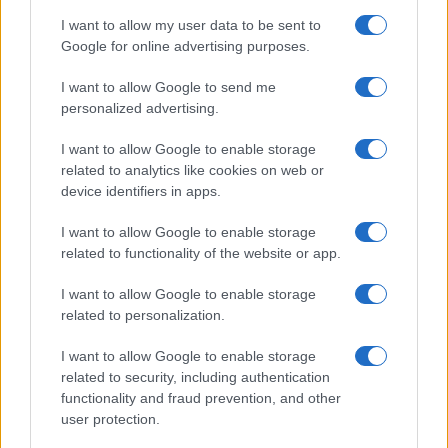
GiULia
Globalsport
I want to allow my user data to be sent to
Google for online advertising purposes.
Prima Pagina
I want to allow Google to send me
personalized advertising.
Giornale dello
Chi siamo
I want to allow Google to enable storage
Spettacolo
related to analytics like cookies on web or
Contributors
device identifiers in apps.
Wondernet
Facebook
I want to allow Google to enable storage
Giuliana Sgrena
related to functionality of the website or app.
Twitter
I want to allow Google to enable storage
Google News
related to personalization.
Mastodon
I want to allow Google to enable storage
related to security, including authentication
Cookie Policy
functionality and fraud prevention, and other
user protection.
Preferenze Privacy