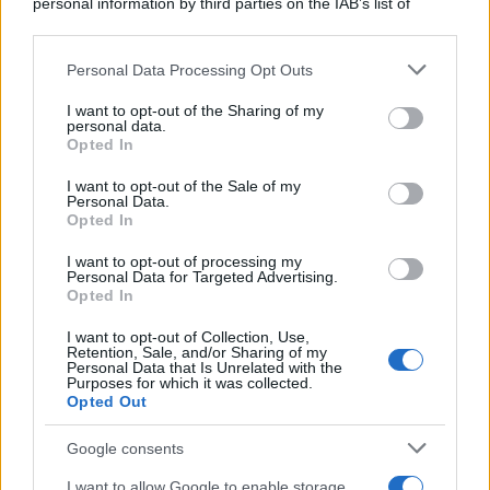
personal information by third parties on the IAB’s list of
downstream participants.
Personal Data Processing Opt Outs
This information may also be disclosed by us to third parties
Il medagliere /
Europei di nuoto: Pellecani guida una super
on the IAB’s List of Downstream Participants that may further
I want to opt-out of the Sharing of my
Italia
disclose it to other third parties.
personal data.
Opted In
Please note that this website/app uses one or more Google
services and may gather and store information including but
I want to opt-out of the Sale of my
Personal Data.
not limited to your visit or usage behaviour. You may click to
Opted In
grant or deny consent to Google and its third-party tags to
use your data for below specified purposes in below Google
I want to opt-out of processing my
consent section.
Personal Data for Targeted Advertising.
Opted In
I want to opt-out of Collection, Use,
Retention, Sale, and/or Sharing of my
Personal Data that Is Unrelated with the
Purposes for which it was collected.
Opted Out
Syndication
Culture
Google consents
Salute
Globalist
I want to allow Google to enable storage