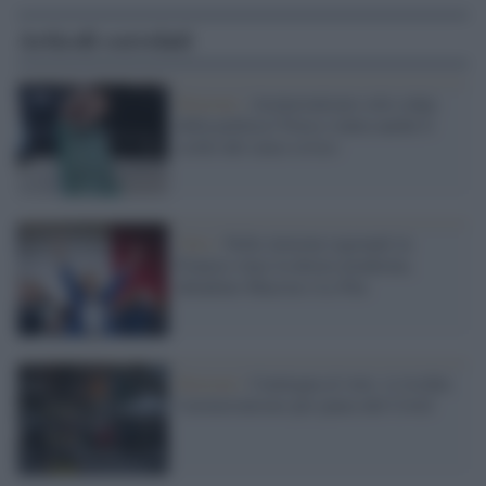
Articoli correlati
Elezioni /
Astensionismo solo colpa
della politica? Forse c'entra anche il
crollo del senso civico
Voto /
Nelle elezioni regionali in
Francia vince la destra moderata,
deludono Macron e Le Pen
Elezioni /
Catalogna al voto: si rischia
l'astensionismo per paura del Covid