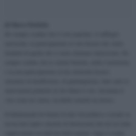
di Marco Fiorletta
Ho sempre creduto che il voto popolare, il suffragio
universale, la partecipazione al voto fossero dei valori
fondanti di quella che si suole chiamare democrazia. Ho
sempre creduto che le schede bianche, nulle,l’astensione
o la non partecipazione al rito elettorale fossero
sinonimo di disaffezione, di qualunquismo, fatte salve le
motivazioni politiche di chi rifiuta il voto. Insomma il
voto come un valore, un diritto nonché un dovere.
Evidentemente ho basato la mia vita politica e sociale su
un un mal capito concetto di democrazia che mi era stata
rappresentata sin dall’età della ragione. Oggi si scopre