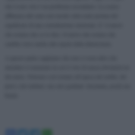
che il non voto è un problema secondario. La scarsa
affluenza alle urne non incide sulla reale portata del
significato di una consultazione elettorale. E’ il nuovo
che avanza che ce lo dice. Il nuovo che avanza che
cambia verso anche alle regole della democrazia.
A questo punto sappiamo che non ci resta altro che
attendere il momento in cui il voto di massa diventerà un
disvalore. Potremo così tornare all’epoca dei nobili, dei
preti e dei militari, ma solo graduati. Insomma, pochi ma
buoni.
Facebook
Twitter
Telegram
WhatsApp