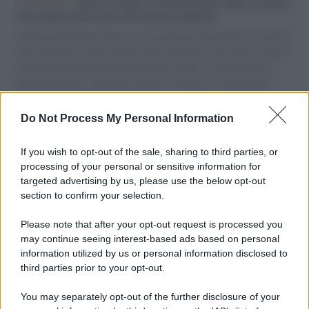
L'intervista /
Marco Croatti e la Flottilla per Gaza: le nostre
vele gonfie grazie alla sollevazione popolare
Il Senatore M5S racconta la sua esperienza sulle barche cariche di
aiuti umanitari assalite dall'esercito israeliano. Una guerra atroce,
il tentativo di disumanizzazione delle vittime, il servilismo del
governo italiano e degli altri europei, il ritorno al colonialismo.
L'importanza dei movimenti.
Do Not Process My Personal Information
Tel Aviv /
La “vittoria totale” di Israele significa una guerra
senza fine
If you wish to opt-out of the sale, sharing to third parties, or
processing of your personal or sensitive information for
targeted advertising by us, please use the below opt-out
section to confirm your selection.
Vangelo /
La vita si intreccia con le paure come il giorno
succede alla notte
Please note that after your opt-out request is processed you
may continue seeing interest-based ads based on personal
information utilized by us or personal information disclosed to
third parties prior to your opt-out.
La scoperta /
Oplontis, le vittime dell’eruzione del Vesuvio
You may separately opt-out of the further disclosure of your
furono più numerose del previsto