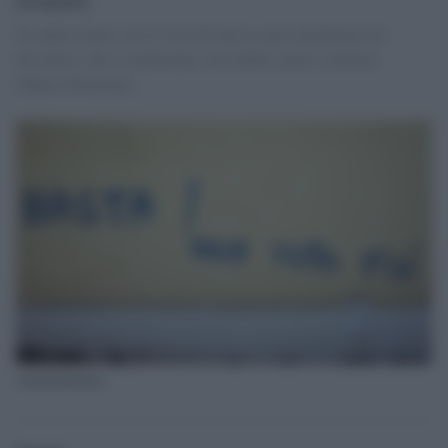
Se andrà avanti così il voto di massa sarà considerato un
disvalore: che si esprimano solo nobili, preti e militari.
[Marco Fiorletta]
Astensionismo