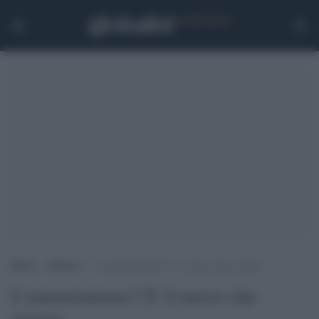
Home
>
Politica
>
L’astensionismo? E’ il nuovo che avanza
L'astensionismo? E' il nuovo che
avanza