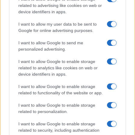
related to advertising like cookies on web or
Megachip
Globalscience
device identifiers in apps.
GiULia
Globalsport
I want to allow my user data to be sent to
Google for online advertising purposes.
Prima Pagina
I want to allow Google to send me
personalized advertising.
Giornale dello
Chi siamo
I want to allow Google to enable storage
Spettacolo
related to analytics like cookies on web or
Contributors
device identifiers in apps.
Wondernet
Facebook
I want to allow Google to enable storage
Giuliana Sgrena
related to functionality of the website or app.
Twitter
I want to allow Google to enable storage
Google News
related to personalization.
Mastodon
I want to allow Google to enable storage
related to security, including authentication
Cookie Policy