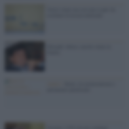
Vorrei votare ma così non si può: ho
restituito la tessera elettorale
Morandi: deluso, non ho votato in
Emilia
Analisi /
Renzi, tra astensionismo e
parlamento paralizzato
Europee: il Pd vola nei sondaggi