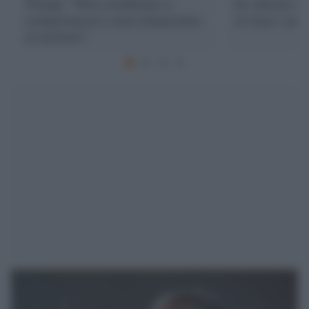
Trump: "Non scendiamo a
ho chiesto di
compromessi e non rinunciamo
avviare i neg
ai territori"