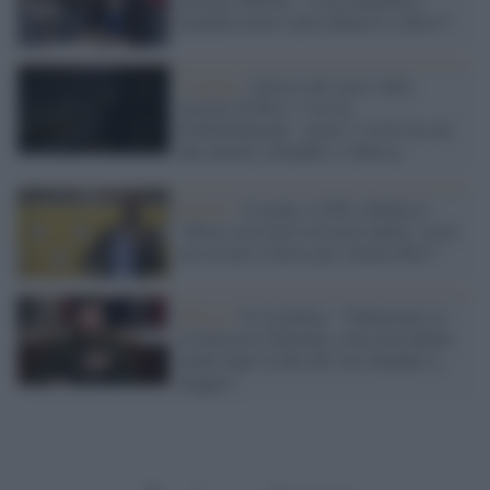
mandare nuovi aiuti difensivi a Kiev?"
Ucraina /
Attacco dei russi sulla
regione di Kiev, 5 ore di
bombardamenti : morti 7 civili tra cui
due minori a Karkhiv e Odessa
Guerra /
Ucraina, il M5s ribadisce:
"Basta con l'invio di armi inutili, serve
un cessate il fuoco per salvare Kiev"
Mosca /
Il Cremlino: "Valuteremo se
riconoscere Zelensky come presidente
anche dopo la fine del suo mandato a
maggio"