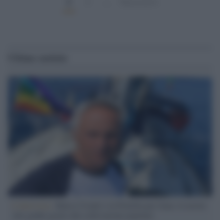
1
2
…
Successivi
Ultime notizie
L'intervista /
Marco Croatti e la Flottilla per Gaza: le nostre
vele gonfie grazie alla sollevazione popolare