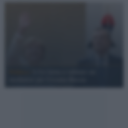
Politica /
L'Ue torna a valutare un
mediatore per Ucraina-Russia