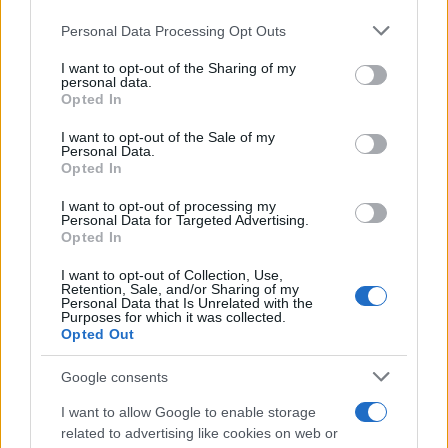
Personal Data Processing Opt Outs
This information may also be disclosed by us to third parties
La riflessione /
Pace, disarmo e Ucraina: il centrosinistra
on the IAB’s List of Downstream Participants that may further
non trasformi il riarmo europeo in una battaglia interna per
I want to opt-out of the Sharing of my
disclose it to other third parties.
personal data.
le primarie
Opted In
Please note that this website/app uses one or more Google
services and may gather and store information including but
I want to opt-out of the Sale of my
Personal Data.
not limited to your visit or usage behaviour. You may click to
Opted In
grant or deny consent to Google and its third-party tags to
use your data for below specified purposes in below Google
I want to opt-out of processing my
consent section.
Personal Data for Targeted Advertising.
Opted In
I want to opt-out of Collection, Use,
Retention, Sale, and/or Sharing of my
Personal Data that Is Unrelated with the
Purposes for which it was collected.
Opted Out
Syndication
Culture
Google consents
Salute
Globalist
I want to allow Google to enable storage
related to advertising like cookies on web or