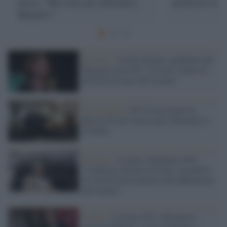
russi: "Ma solo per difendere
preferito lo 
Kharkiv"
Elezioni /
Cecilia Strada, candidata alle
Europee con il Pd: "Io avrei votato no
all'invio di armi all'Ucraina"
Washington /
Gli Usa accusano la
Russia di aver usato armi chimiche in
Ucraina
Europee /
Ucraina, Tarquinio (Pd):
"Contrario all'invio di armi, un partito
di sinistra deve pensare alla diplomazia
per la pace"
Guerra /
Ucraina, Pd e +Europa al
governo Meloni: "Cosa aspettate a