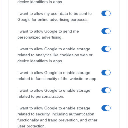
Megachip
Globalscience
device identifiers in apps.
GiULia
Globalsport
I want to allow my user data to be sent to
Google for online advertising purposes.
Prima Pagina
I want to allow Google to send me
personalized advertising.
Giornale dello
Chi siamo
I want to allow Google to enable storage
Spettacolo
related to analytics like cookies on web or
Contributors
device identifiers in apps.
Wondernet
Facebook
I want to allow Google to enable storage
Giuliana Sgrena
related to functionality of the website or app.
Twitter
I want to allow Google to enable storage
Google News
related to personalization.
Mastodon
I want to allow Google to enable storage
related to security, including authentication
Cookie Policy
functionality and fraud prevention, and other
user protection.