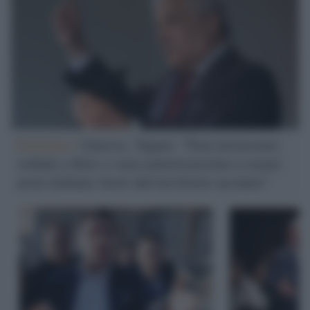
Governo /
Guerra, Tajani: "Non invieremo
soldati a Kiev e non autorizzeremo a usare
armi italiane fuori dal territorio ucraino"