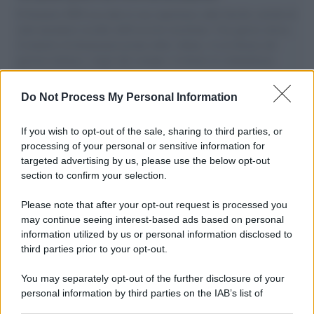
Il Senatore M5S racconta la sua esperienza sulle barche cariche di
aiuti umanitari assalite dall'esercito israeliano. Una guerra atroce,
il tentativo di disumanizzazione delle vittime, il servilismo del
governo italiano e degli altri europei, il ritorno al colonialismo.
L'importanza dei movimenti.
Do Not Process My Personal Information
Perché i centri di intrattenimento per famiglie investono in
attrazioni ad alta tecnologia
If you wish to opt-out of the sale, sharing to third parties, or
processing of your personal or sensitive information for
targeted advertising by us, please use the below opt-out
section to confirm your selection.
Il conflitto /
La mafia russa e l'arma del caos
Please note that after your opt-out request is processed you
may continue seeing interest-based ads based on personal
information utilized by us or personal information disclosed to
third parties prior to your opt-out.
Tel Aviv /
Netanyahu si smarca da Trump: "Israele farà tutto
You may separately opt-out of the further disclosure of your
quello che è necessario per la sua sicurezza"
personal information by third parties on the IAB’s list of
downstream participants.