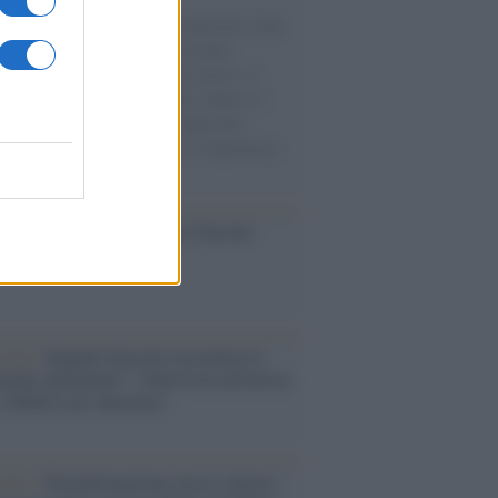
natore M5S racconta la sua esperienza sulle
e cariche di aiuti umanitari assalite
sercito israeliano. Una guerra atroce, il
ivo di disumanizzazione delle vittime, il
ismo del governo italiano e degli altri
ei, il ritorno al colonialismo. L'importanza
ovimenti.
ca /
Al maestro Francesco Guccini
cordo /
Quando Guccini raccontava le
ache epafaniche": l'intervista all'artista
i definiva un 'narratore'
udio /
Disinformazione russa e destra: