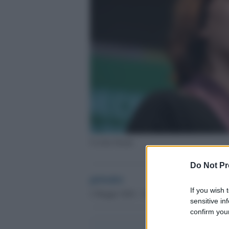
Cecilia Strada
Do Not Pr
globalist
If you wish 
2 Maggio 2024 - 14.32
sensitive in
confirm your