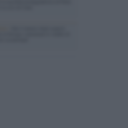
 la macchina propagandistica di Putin
o la crisi di Ceuta
enze /
Sale il numero degli acquisti
e in Europa e aumentano le vendite di
oli second hand