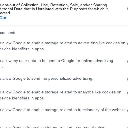
ne ucraina. Se capiterà di votare su questo, lo
o opt-out of Collection, Use, Retention, Sale, and/or Sharing
ersonal Data that Is Unrelated with the Purposes for which it
à da votare in base alla situazione del contesto.
lected.
Out
tato contro, ma anche questa non è una novità
tori che hanno votato in modo diverso dalla
consents
o allow Google to enable storage related to advertising like cookies on
Ulti
evice identifiers in apps.
o le armi la stessa Commissione Europea ha
otando gli arsenali per mandare le armi in
o allow my user data to be sent to Google for online advertising
s.
UE per il costo delle armi nuove. Un altro
che sono dati all’industria bellica per aumentare
to allow Google to send me personalized advertising.
craina”.
o allow Google to enable storage related to analytics like cookies on
evice identifiers in apps.
ati poi vincolati questi grossi sussidi
o allow Google to enable storage related to functionality of the website
nvio di munizioni in Ucraina. Hanno continuato a
L'int
Gaza:
ti quindi di fatto anche questa cosa non si è
solle
o allow Google to enable storage related to personalization.