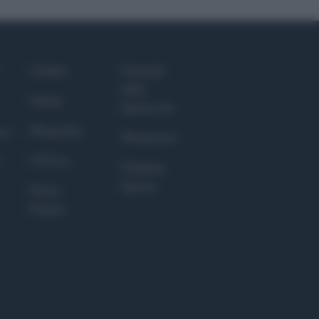
Culture
Giornale
dello
Salute
Spettacolo
Megachip
nce
Wondernet
GiULia
Giuliana
Sgrena
Prima
Pagina