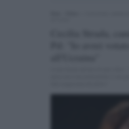
Home
>
Politica
>
Cecilia Strada, candidata a
all’Ucraina”
Cecilia Strada, can
Pd: "Io avrei votat
all'Ucraina"
Cecilia Strada sull'invio di armi a Kiev: 
questa non è una novità perché ci sono gi
dalla maggioranza del partito".