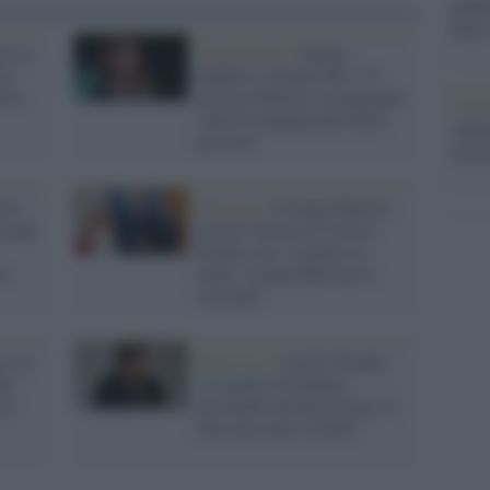
anche
dietr
 è la
Opposizione /
Sanità
st:
pubblica, Strada (Pd): "Il
ltre
governo Meloni sta tagliando
Tend
i diritti fondamentali delle
onlin
persone"
artic
lia
Migranti /
Giorgia Meloni:
occupi
accetti l'invito di Cecilia
Strada: una "vacanza in
re
mare" le aprirebbe nuovi
orizzonti
 e la
Intervista /
Cecilia Strada:
ni:
"Le guerre diventano
al
inevitabili perché prima si è
fatto poco per evitarle"