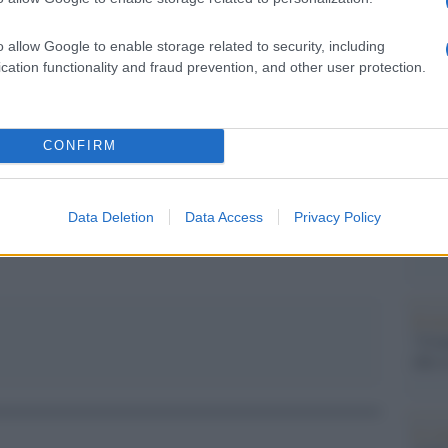
 ma all’industria bellica”
Il Se
barch
o allow Google to enable storage related to security, including
dall'e
cation functionality and fraud prevention, and other user protection.
tentat
servil
pp
europ
CONFIRM
dei m
Musi
Data Deletion
Data Access
Privacy Policy
ioni
Il ri
"Cron
che s
Lo st