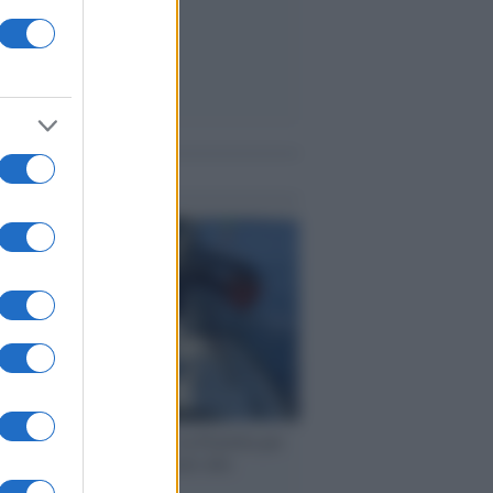
me notizie
ervista /
Marco Croatti e la Flottilla per
 le nostre vele gonfie grazie alla
vazione popolare