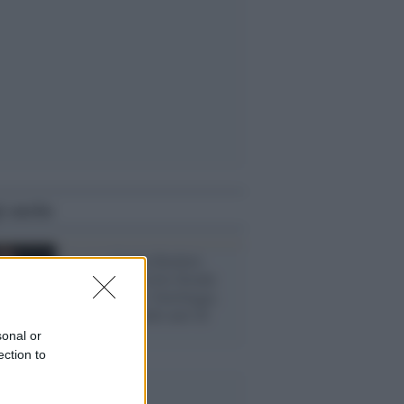
i anche
Social /
Carola Rackete
prosciolta, Cecilia Strada:
"Se cercavate i fuorilegge,
non stavano sulle navi di
soccorso"
sonal or
ection to