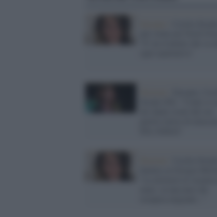
Europee /
Cecilia Strada
più votata nel Nord-Ove
"E' un risultato che va o
ogni aspettativa"
Elezioni /
Europee, Ceci
Strada (Pd): "Conte si 
dei danni creati dal suo
partito invece di attacca
Elly Schlein"
Elezioni /
Cecilia Strada
battuta su Giorgia Melo
"La inviterei in vacanza 
mare, su una nave che
recupera migranti..."