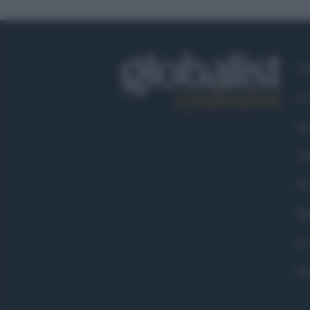
Ch
Co
Fa
Tw
Go
Ma
Co
Pr