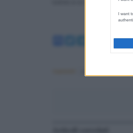
tradotta in un sostegno all`Ucraina
I want t
authenti
Facebook
Twitter
Telegram
WhatsA
Argomenti:
guerra russo-ucraina
Elez
Articoli correlati