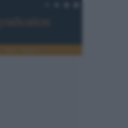
Sport
Tendenze