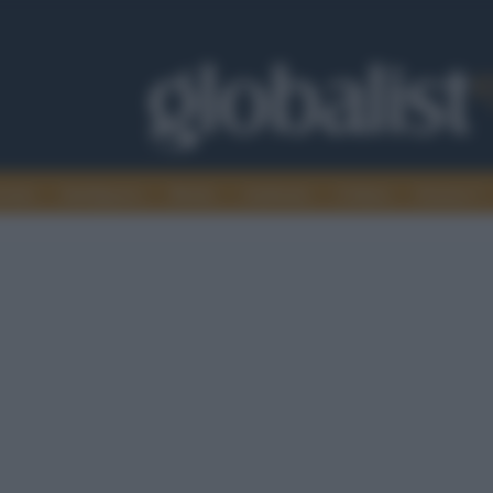
omia
Intelligence
Media
Ambiente
Cultura
Scienza