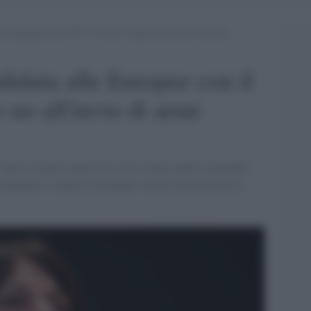
lle Europee con il Pd: “Io avrei votato no all’invio di armi
didata alle Europee con il
o no all'invio di armi
"Avessi dovuto votare ieri avrei votato contro, ma anche
à deputati e senatori che hanno votato in modo diverso