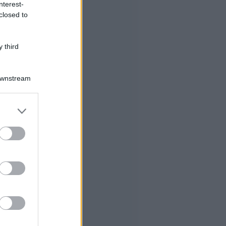
nterest-
closed to
 third
Downstream
er and store
to grant or
ed purposes