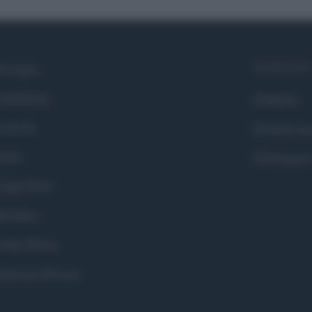
Syndication
i siamo
ntributors
Globalist
cebook
Globalscie
itter
Globalsport
ogle News
stodon
okie Policy
eferenze Privacy