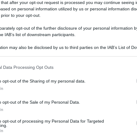
 that after your opt-out request is processed you may continue seeing i
ased on personal information utilized by us or personal information dis
 prior to your opt-out.
rately opt-out of the further disclosure of your personal information by
he IAB’s list of downstream participants.
tion may also be disclosed by us to third parties on the IAB’s List of 
 that may further disclose it to other third parties.
 that this website/app uses one or more Google services and may gath
l Data Processing Opt Outs
including but not limited to your visit or usage behaviour. You may click 
 to Google and its third-party tags to use your data for below specifi
o opt-out of the Sharing of my personal data.
zioni Europee nelle file del Pd, come
ogle consent section.
In
dovest. Intervistata da Radio 24, ha sottolineato
o opt-out of the Sale of my Personal Data.
rebbe votato contro l’invio di armi all’Ucraina.
In
e da sperare di non dovermi trovare a votare
to opt-out of processing my Personal Data for Targeted
ing.
ma sarà già stato risolto prima? È quello che
In