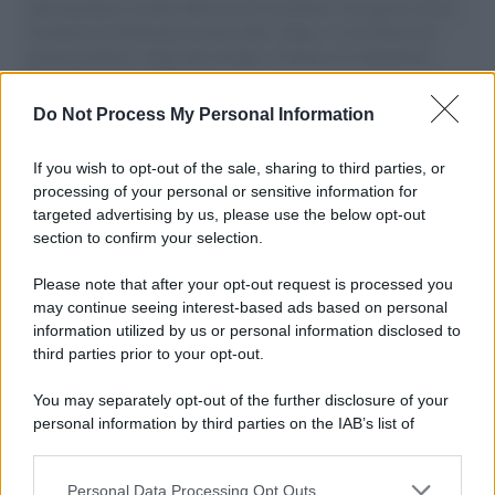
aiuti umanitari assalite dall'esercito israeliano. Una guerra atroce,
il tentativo di disumanizzazione delle vittime, il servilismo del
governo italiano e degli altri europei, il ritorno al colonialismo.
L'importanza dei movimenti.
Do Not Process My Personal Information
Il ricordo /
Il nostro incontro con Francesco Guccini
If you wish to opt-out of the sale, sharing to third parties, or
processing of your personal or sensitive information for
targeted advertising by us, please use the below opt-out
section to confirm your selection.
Perché il mercato dell'usato sta cambiando il valore delle
automobili
Please note that after your opt-out request is processed you
may continue seeing interest-based ads based on personal
information utilized by us or personal information disclosed to
third parties prior to your opt-out.
Il lutto /
Addio a Francesco Guccini, il poeta della canzone
You may separately opt-out of the further disclosure of your
d’autore italiana
personal information by third parties on the IAB’s list of
downstream participants.
Personal Data Processing Opt Outs
This information may also be disclosed by us to third parties