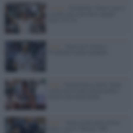
La finale /
Wimbledon: Sinner re per il
secondo anno consecutivo, piegato
Zverev in 4 set
Tennis /
Sinner non si ferma e
Wimbledon sembra attenderlo
Tennis /
Roland Garros shock: Sinner
crolla sotto il caldo e Parigi perde il
favorito alla vittoria finale
Tennis /
Sinner trionfa anche al Foro
Italico: sono 6 i Masters 1000