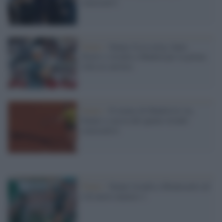
consecutivi
Tennis /
Sinner fa la storia, batte
Zverev e trionfa a Madrid per la prima
volta in carriera
Tennis /
Il torneo di Madrid al via,
Sinner a caccia del quinto trionfo
consecutivo
Tennis /
Sinner trionfa a Montecarlo ed
è di nuovo numero 1