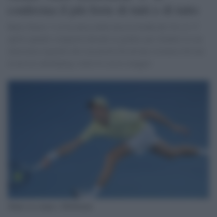
conferma il più forte di tutti e di tutto
Batte Zverev 3 a 0 in attesa della doccia fredda del 16 e il 17
aprile quando comparirà davanti al giudice per ribadire la sua
innocenza riguardo alla sua positività ad una sostanza rilevata
in un test antidoping svolto lo scorso maggio
Sinner in campo a Melbourne