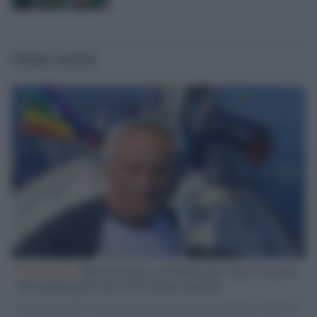
Ultime notizie
L'intervista /
Marco Croatti e la Flottilla per Gaza: le nostre
vele gonfie grazie alla sollevazione popolare
Il Senatore M5S racconta la sua esperienza sulle barche cariche di