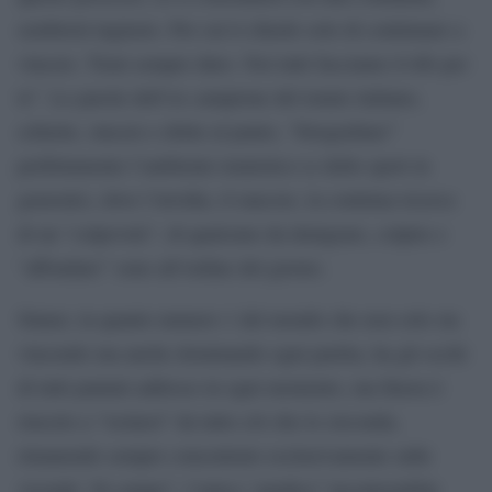
sembrerà ingiusto. Per cui ti chiedo solo di continuare a
vincere. Tieni sempre duro. Noi tutti facciamo il tifo per
te”. Le parole dell’ex campione del tennis italiano,
schiette, sincere e dritte al punto, “fotografano”
perfettamente l’ambiente tennistico (e dello sport in
generale), dove l’invidia, il rancore, la continua ricerca
di un “colpevole”, di qualcuno da denigrare, colpire e
“affondare” sono all’ordine del giorno.
Sinner, in quanto numero 1 del mondo che non solo sta
vincendo ma anche dominando ogni partita, ha gli occhi
di tutti puntati addosso in ogni momento, ma finora è
riuscito a “isolarsi” da tutto ciò che lo circonda,
rimanendo sempre concentrato esclusivamente sulle
vicende “di campo”, l’unico “giudice” incontestabile