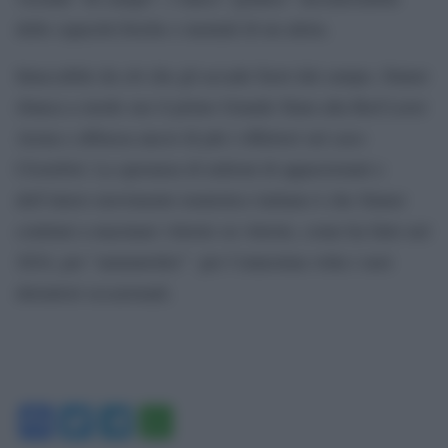
delle capacità fisiche e mentali di un atleta.
Intaccabile da ciò che gli accade fuori dal campo, Sinner
sbanca a modo suo il primo Grande Slam alla Rod Laver
Arena e abbassa ancor di più i riflettori sul caso-
Clostebol. La speranza di milioni di appassionati e
dell’intero movimento tennistico italiano è che Sinner
continui a macinare vittorie su vittorie, come ha fatto nel
2024, per “ammutolire” per l’ennesima volta i suoi
detrattori occasionali.
Facebook
Twitter
Telegram
WhatsApp