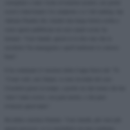
consigliare e stare vicino al tennista azzurro, nei giorni
scorsi è intervenuto l’ex campione e n.3 del ranking Atp
Adriano Panatta che, tramite una lunga lettera scritta a
cuore aperto pubblicata sui suoi canali social, ha
tuonato: “Caro Jannik, questo te lo dice uno che la
racchetta l’ha maneggiata e quell’ambiente lo conosce
bene”.
E ha continuato il vincitore della Coppa Davis del ’76:
“Come vedi, caro Sinner, si sono ricordati del caso
Clostebol giusto in tempo, a poche ore dal torneo che hai
vinto l’anno scorso, con gran merito, e che puoi
rivincere quest’anno”.
Ha infine concluso Panatta: “Caro Jannik, più vinci più
questo processo, se si concluderà con una condanna,