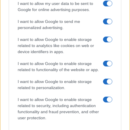
GiULia
Globalsport
I want to allow my user data to be sent to
Google for online advertising purposes.
Prima Pagina
I want to allow Google to send me
personalized advertising.
Giornale dello
Chi siamo
I want to allow Google to enable storage
Spettacolo
related to analytics like cookies on web or
Contributors
device identifiers in apps.
Wondernet
Facebook
I want to allow Google to enable storage
Giuliana Sgrena
related to functionality of the website or app.
Twitter
I want to allow Google to enable storage
Google News
related to personalization.
Mastodon
I want to allow Google to enable storage
related to security, including authentication
Cookie Policy
functionality and fraud prevention, and other
user protection.
Preferenze Privacy