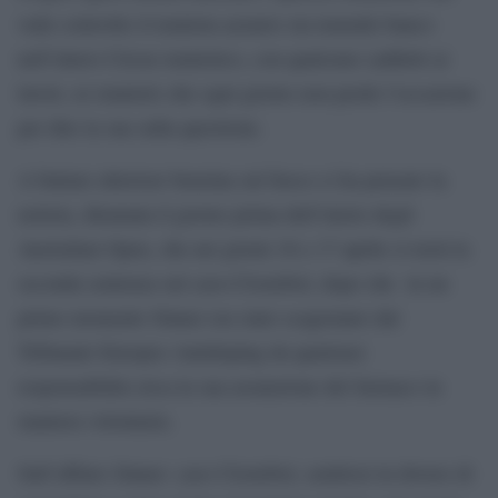
vede coinvolto il tennista azzurro sta tenendo banco
nell’intero Circus tennistico, con qualcuno (addetti ai
lavori, ex tennisti) che ogni giorno non perde l’occasione
per dire la sua sulla questione.
A buttare ulteriore benzina sul fuoco ci ha pensato la
notizia, diramata il giorno prima dell’inizio degli
Australian Open, che nei giorni 16 e 17 aprile si terrà la
seconda sentenza sul caso-Clostebol, dopo che in un
primo momento Sinner era stato scagionato dal
Tribunale Europeo Antidoping da qualsiasi
responsabilità circa la sua assunzione del farmaco in
maniera volontaria.
Sull’affaire Sinner- caso Clostebol, sentitosi in dovere di