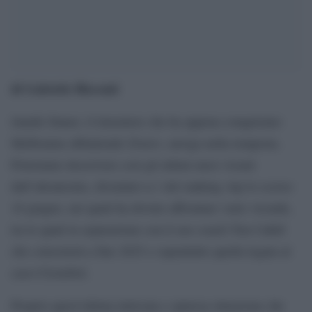
di Gabriele Bisconti
Jannik Sinner, il timoniere che ha appena conquistato
Melbourne abbattendo Zverev, naviga nella tempesta.
Potremmo descrivere così gli ultimi mesi vissuti
dall’altoatesino, diventato n.1 del ranking Atp lo scorso
10 giugno, nei quali ha dovuto affrontare varie vicende,
tra le quali la separazione con il suo coach Tim Cahill
che concreterà a fine 2025 e soprattutto quella legata al
caso-Clostebol.
Proprio quest’ultima intricata e spinosa situazione che