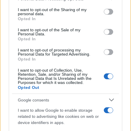
L'anniversario /
90 anni di Yves Saint Laurent, tra moda e
on the IAB’s List of Downstream Participants that may further
I want to opt-out of the Sharing of my
scandali
disclose it to other third parties.
personal data.
Opted In
Please note that this website/app uses one or more Google
services and may gather and store information including but
I want to opt-out of the Sale of my
Personal Data.
not limited to your visit or usage behaviour. You may click to
Opted In
grant or deny consent to Google and its third-party tags to
use your data for below specified purposes in below Google
I want to opt-out of processing my
consent section.
Personal Data for Targeted Advertising.
Opted In
I want to opt-out of Collection, Use,
Retention, Sale, and/or Sharing of my
Personal Data that Is Unrelated with the
Purposes for which it was collected.
Opted Out
Syndication
Culture
Google consents
Salute
Globalist
I want to allow Google to enable storage
related to advertising like cookies on web or
Megachip
Globalscience
device identifiers in apps.