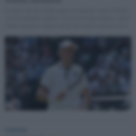
Il numero uno del mondo supera con autorità i quarti di finale e
vola in semifinale. Djokovic resta il rivale più temibile, mentre
l'Italia continua a sognare con gli altri azzurri ancora in corsa.
redazione