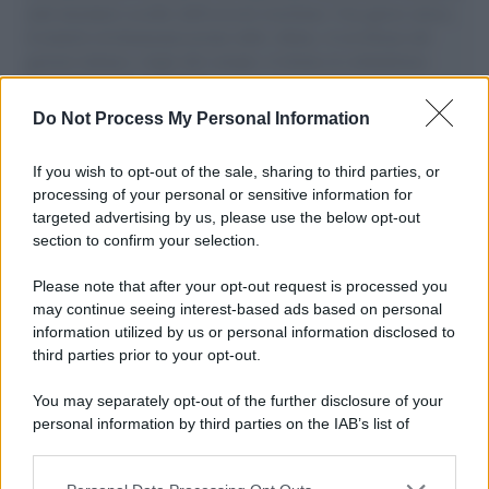
aiuti umanitari assalite dall'esercito israeliano. Una guerra atroce,
il tentativo di disumanizzazione delle vittime, il servilismo del
governo italiano e degli altri europei, il ritorno al colonialismo.
L'importanza dei movimenti.
Do Not Process My Personal Information
L'attesa /
Un estate di calcio: tra Mondiali e Serie A
If you wish to opt-out of the sale, sharing to third parties, or
processing of your personal or sensitive information for
targeted advertising by us, please use the below opt-out
section to confirm your selection.
Musica /
Al maestro Francesco Guccini
Please note that after your opt-out request is processed you
may continue seeing interest-based ads based on personal
information utilized by us or personal information disclosed to
third parties prior to your opt-out.
Il ricordo /
Quando Guccini raccontava le "Cronache
You may separately opt-out of the further disclosure of your
epafaniche": l'intervista all'artista che si definiva un
personal information by third parties on the IAB’s list of
'narratore'
downstream participants.