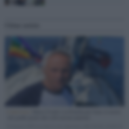
Ultime notizie
L'intervista /
Marco Croatti e la Flottilla per Gaza: le nostre
vele gonfie grazie alla sollevazione popolare
Il Senatore M5S racconta la sua esperienza sulle barche cariche di