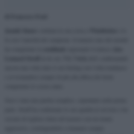
di Francesco Frati
Jannik Sinner
Wimbledon
continua la sua corsa a
e lo
fa con l’autorità del campione. Il numero uno del mondo
semifinale
Jan-
ha conquistato la
superando il tedesco
Lennard Struff
7-5, 7-6(4), 6-3
in tre set,
, confermando
ancora una volta tutto il suo feeling con l’erba londinese
e avvicinandosi sempre di più alla difesa del titolo
conquistato lo scorso anno.
Non è stata una partita semplice, soprattutto nella prima
parte. Struff ha confermato le sue qualità al servizio e ha
cercato di togliere ritmo all’azzurro con un tennis
aggressivo, costringendolo a rimanere sempre