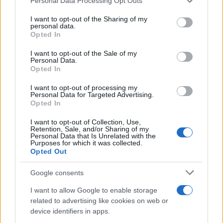
Personal Data Processing Opt Outs
This information may also be disclosed by us to third parties
Lo studio /
Disinformazione russa e destra: anche la
on the IAB’s List of Downstream Participants that may further
I want to opt-out of the Sharing of my
macchina propagandistica di Putin dietro la crisi di Ceuta
disclose it to other third parties.
personal data.
Opted In
Please note that this website/app uses one or more Google
services and may gather and store information including but
I want to opt-out of the Sale of my
Personal Data.
not limited to your visit or usage behaviour. You may click to
Opted In
grant or deny consent to Google and its third-party tags to
use your data for below specified purposes in below Google
I want to opt-out of processing my
consent section.
Personal Data for Targeted Advertising.
Opted In
I want to opt-out of Collection, Use,
Retention, Sale, and/or Sharing of my
Personal Data that Is Unrelated with the
Purposes for which it was collected.
Opted Out
Syndication
Culture
Google consents
Salute
Globalist
I want to allow Google to enable storage
related to advertising like cookies on web or
Megachip
Globalscience
device identifiers in apps.