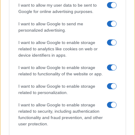
GiULia
Globalsport
I want to allow my user data to be sent to
Google for online advertising purposes.
Prima Pagina
I want to allow Google to send me
personalized advertising.
Giornale dello
Chi siamo
I want to allow Google to enable storage
Spettacolo
related to analytics like cookies on web or
Contributors
device identifiers in apps.
Wondernet
Facebook
I want to allow Google to enable storage
Giuliana Sgrena
related to functionality of the website or app.
Twitter
I want to allow Google to enable storage
Google News
related to personalization.
Mastodon
I want to allow Google to enable storage
related to security, including authentication
Cookie Policy
functionality and fraud prevention, and other
user protection.
Preferenze Privacy