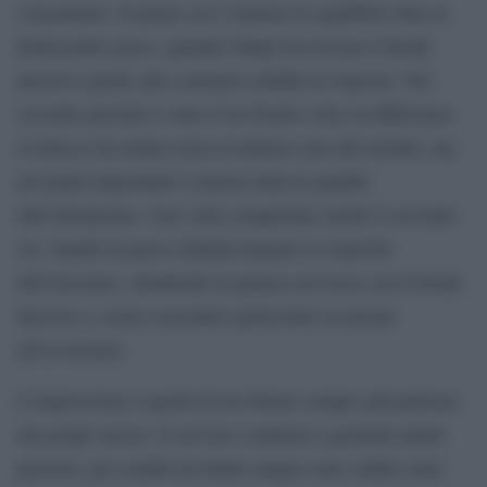
concentrato. Il primo set è rimasto in equilibrio fino al
dodicesimo gioco, quando Sinner ha trovato il break
decisivo grazie alla consueta solidità in risposta. Nel
secondo parziale è stato il tie-break a fare la differenza:
il tedesco ha tenuto testa al numero uno del mondo, ma
nei punti importanti è emersa tutta la qualità
dell’altoatesino. Una volta conquistato anche il secondo
set, Jannik ha preso definitivamente il controllo
dell’incontro, chiudendo la pratica nel terzo con il break
decisivo e senza concedere particolari occasioni
all’avversario.
L’impressione è quella di un Sinner sempre più padrone
dei propri mezzi. Il servizio continua a garantire punti
preziosi, gli scambi da fondo campo sono solidi come