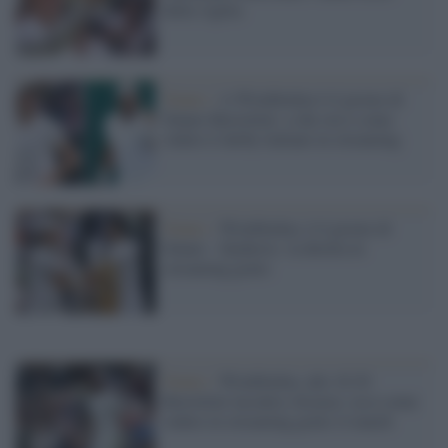
della vigilia
Tennis /
A Wimbledon è il giorno di
Sinner-Berrettini: a che ora e come
vedere il derby italiano in streaming
Tennis /
Wimbledon, è il giorno di
Sinner - Djokovic: la diretta in
streaming gratis
Tennis /
Wimbledon, alle 18.30
Berrettini incontra Alcaraz: ecco come
vedere in streaming gratis il match