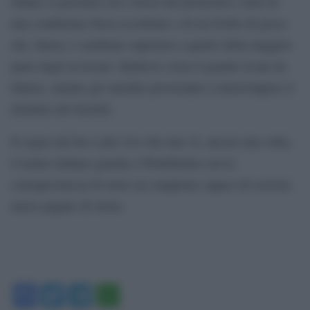
Sinner si presenta con i favori del pronostico, forte di
una condizione fisica eccellente e di un livello di gioco
che, finora, è sembrato superiore a quello della maggior
parte degli avversari. Djokovic resta il grande rivale da
battere, mentre gli outsider proveranno a interrompere il
dominio dei favoriti.
Il sogno del bis è più vivo che mai. E, ancora una volta,
il tennis italiano guarda a Wimbledon con la
consapevolezza di avere un campione capace di scrivere
nuove pagine di storia.
Facebook
Twitter
Telegram
WhatsApp