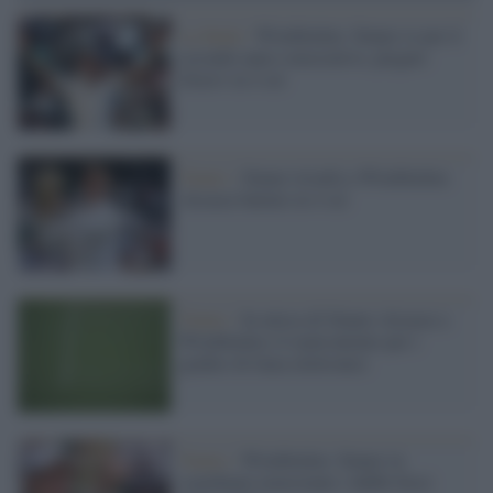
La finale /
Wimbledon: Sinner re per il
secondo anno consecutivo, piegato
Zverev in 4 set
Tennis /
Sinner trionfa a Wimbledon:
Alcaraz battuto in 4 set
Tennis /
In attesa di Sinner-Alcaraz a
Wimbledon c'è malcontento per i
giudici di linea elettronici
Tennis /
Wimbledon: Sinner in
semifinale nonostante i dubbi fisici