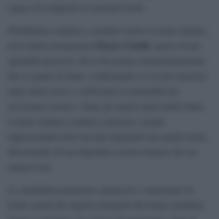
capace di competere ai massimi livelli.
Wimbledon continua a sorridere anche al tennis italiano,
Flavio Cobolli
resta infatti protagonista
, autore di uno
splendido percorso che lo ha portato momentaneamente
fino ai quarti di finale, confermando la crescita mostrata
negli ultimi mesi e certificando la profondità del
movimento azzurro. Dopo gli exploit degli ultimi Slam,
il tennis italiano continua a piazzare i propri
rappresentanti nelle fasi più importanti dei grandi tornei,
dimostrando di non dipendere esclusivamente dal suo
numero uno.
Le semifinali promettono spettacolo e metteranno di
fronte alcuni dei migliori interpreti del tennis mondiale.