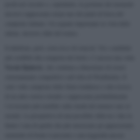
pochi nel circuito e, soprattutto, la gestione dei momenti
decisivi rappresenta ormai uno dei punti di forza del
campione italiano. Un segnale importante in vista delle
ultime, decisive sfide del torneo.
Il tabellone, però, resta ricco di ostacoli. Tra i candidati
più credibili alla conquista del titolo c’è ancora una volta
Novak Djokovic
, che continua a dimostrare di essere
estremamente competitivo sull’erba di Wimbledon. Il
sette volte campione dello Slam londinese è alla ricerca
di un altro storico trionfo e rappresenta probabilmente
l’avversario più temibile sulla strada del numero uno al
mondo. La prospettiva di una possibile sfida tra i due in
finale è una di quelle che più stuzzicano gli appassionati,
mettendo di fronte il presente e una leggenda ancora