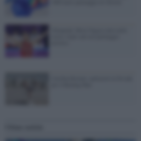
3000 metri pattinaggio di velocità
Olimpiadi, Mirai Nagasu entra nella
storia: triplo axel nel pattinaggio
artistico
Carolina Kostner, spettacolo in Nevada
per il Burning Man
Ultime notizie