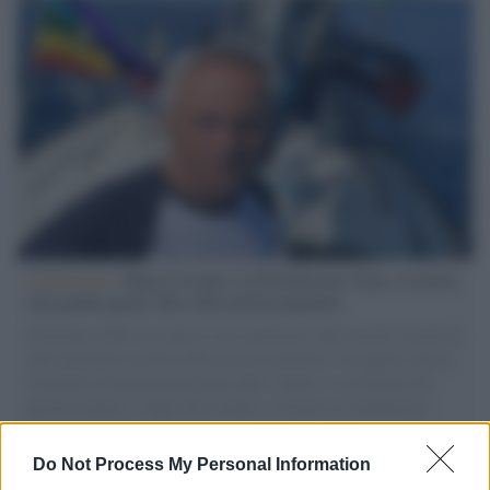
L'intervista /
Marco Croatti e la Flottilla per Gaza: le nostre
vele gonfie grazie alla sollevazione popolare
Il Senatore M5S racconta la sua esperienza sulle barche cariche di
aiuti umanitari assalite dall'esercito israeliano. Una guerra atroce,
il tentativo di disumanizzazione delle vittime, il servilismo del
governo italiano e degli altri europei, il ritorno al colonialismo.
L'importanza dei movimenti.
Do Not Process My Personal Information
Tendenze /
Sale il numero degli acquisti online in Europa e