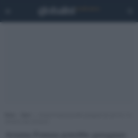
Home
>
Sport
>
Arianna Fontana potrebbe gareggiare per gli Usa: l’ex
allenatore apre all’ipotesi
Arianna Fontana potrebbe gareggiare