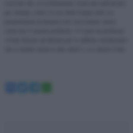
osservato che «se la federazione creerà uno staff privato
per Arianna, come è il caso della Goggia nello sci,
permettendole di allenarsi solo con il marito, allora
credo non ci saranno problemi». C’è però un problema:
«Come farà poi ad allenarsi per la staffetta considerando
che ci saranno anche le altre atlete?», si è chiesto Conti.
Facebook
Twitter
Telegram
WhatsApp