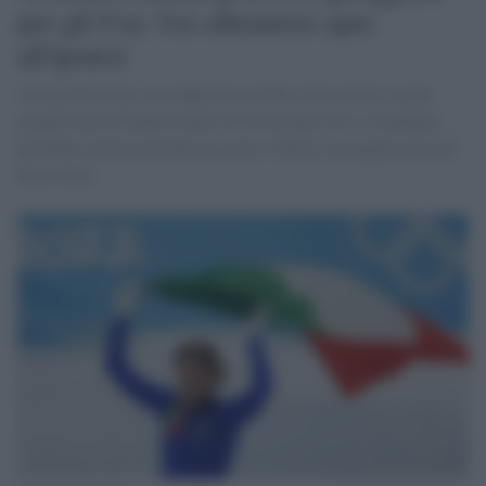
per gli Usa: l'ex allenatore apre
all'ipotesi
Arianna Fontana, la campionessa dello short track e la più
grande atleta olimpica della storia italiana con 11 medaglie,
potrebbe clamorosamente lasciare l’Italia e gareggiare per gli
Stati Uniti.