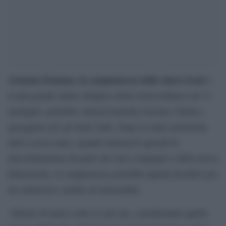
Arianna Fontana, la campionessa dello short track
e
la più grande atleta olimpica della storia italiana con 11
medaglie, potrebbe clamorosamente lasciare l’Italia e
gareggiare per gli Stati Uniti. Dopo le tante polemiche
dello scorso anno, quando denunciò episodi di
discriminazione da parte dei suoi compagni e della stessa
federazione, la campionessa potrebbe quindi decidere per
un clamoroso cambio di nazionalità.
«Niente di nuovo sotto il sole ma, considerando quello