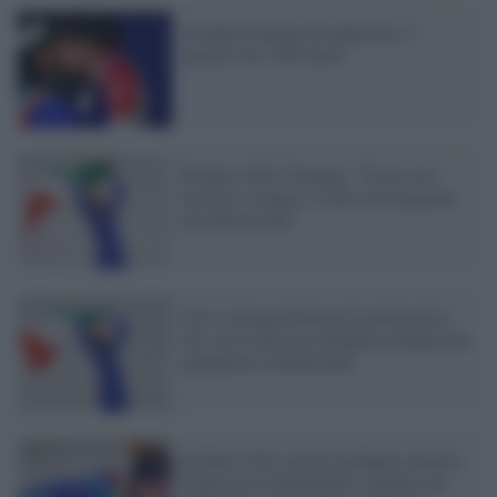
Arianna Fontana da impazzire, è
argento nei 1500 metri
Pechino 2022, Fontana: "Il mio oro
lacrime e sangue. L'urlo sul traguardo
una liberazione"
Chi è Arianna Fontana la pattinatrice
che con la decima medaglia olimpica ha
eguagliato la Belmondo
Pechino 2022, prima medaglia azzurra:
Francesca Lollobrigida è argento nei