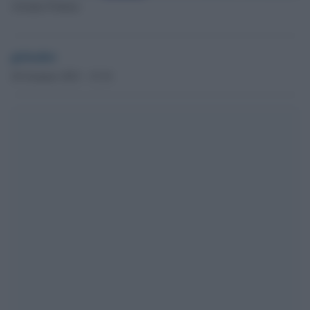
Arianna Fontana
globalist
26 Gennaio 2023 - 15.34