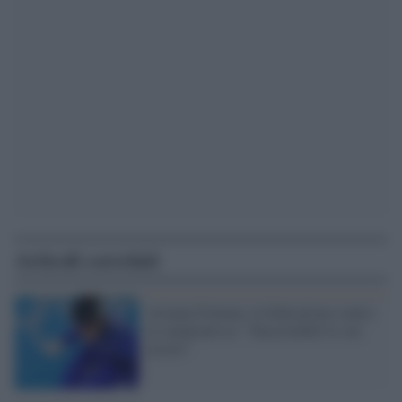
Articoli correlati
Arianna Fontana, la federazione contro
la campionessa: "Inaccettabili le sue
accuse"