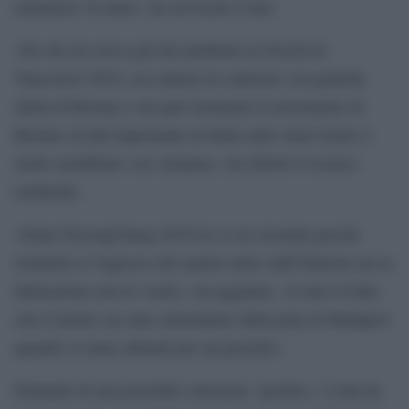
nemmeno 16 anni», ha rievocato Conti.
«So che lei aveva già dei problemi ai Giochi di
Vancouver 2010, era entrata in contrasto con qualche
atleta di Bormio e da quel momento il movimento di
Bormio (il più importante in Italia nello short track) è
molto arrabbiato con Arianna», ha riferito il tecnico
lombardo.
«Dopo PyeongChang 2018 lei si era risentita perché
richiedeva l’ingresso del marito nello staff federale ma la
federazione non lo vuole», ha aggiunto, «è noto il fatto
che il marito sia stato allontanato dalla pista di Budapest
quando si erano allenati per un periodo».
Parlando di una possibile soluzione `pacifica´, Conti ha