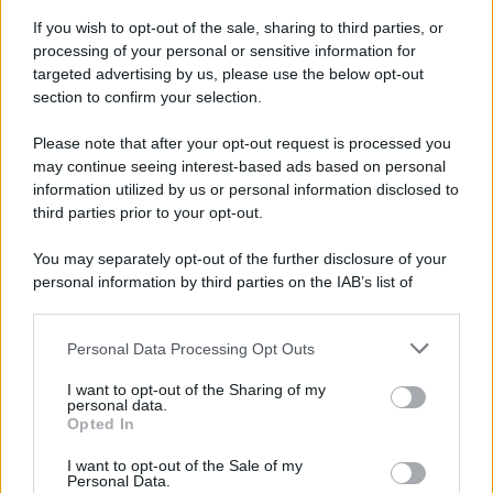
aumentano le vendite di articoli second hand
If you wish to opt-out of the sale, sharing to third parties, or
processing of your personal or sensitive information for
targeted advertising by us, please use the below opt-out
section to confirm your selection.
Pd /
Un partito progressista e di sinistra che si spacca sul
riarmo ha un serio problema
Please note that after your opt-out request is processed you
may continue seeing interest-based ads based on personal
information utilized by us or personal information disclosed to
third parties prior to your opt-out.
Il caso /
Trump ha quasi esaurito l'arsenale Usa, ma il
You may separately opt-out of the further disclosure of your
tycoon smentisce
personal information by third parties on the IAB’s list of
downstream participants.
Personal Data Processing Opt Outs
This information may also be disclosed by us to third parties
La banca /
Caso Mps: i pm milanesi ora vogliono vederci
on the IAB’s List of Downstream Participants that may further
I want to opt-out of the Sharing of my
chiaro sulle “chat” tra un dirigente del Mef e alcuni ministri
disclose it to other third parties.
personal data.
Opted In
Please note that this website/app uses one or more Google
services and may gather and store information including but
I want to opt-out of the Sale of my
Personal Data.
not limited to your visit or usage behaviour. You may click to