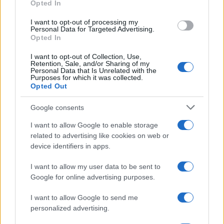
Opted In
grant or deny consent to Google and its third-party tags to
use your data for below specified purposes in below Google
I want to opt-out of processing my
consent section.
Personal Data for Targeted Advertising.
Opted In
I want to opt-out of Collection, Use,
Retention, Sale, and/or Sharing of my
Personal Data that Is Unrelated with the
Purposes for which it was collected.
Opted Out
Syndication
Culture
Google consents
Salute
Globalist
I want to allow Google to enable storage
related to advertising like cookies on web or
Megachip
Globalscience
device identifiers in apps.
GiULia
Globalsport
I want to allow my user data to be sent to
Google for online advertising purposes.
Prima Pagina
I want to allow Google to send me
personalized advertising.
Giornale dello
Chi siamo