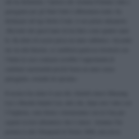
che ha dichiarato, l’ipotesi che Arianna Fontana vada a
gareggiare per gli Stati Uniti è abbastanza reale» ha
dichiarato all’Agi Stelio Conti, il suo primo allenatore.
«Ricordo che quest’anno lei ha fatto come quattro anni
fa. Ha detto di essersi presa un anno sabbatico. Secondo
me sta alla finestra, se cambierà qualcosa ritornerà con
l’Italia in caso contrario avrebbe l’opportunità di
cambiare nazionalità perché basta un anno senza
gareggiare, essendo lei sposata».
Il tecnico ha citato il caso dei «fratelli cinesi (Shaoang
Liu e Shaolin Sandor Liu, ndr) che, dopo aver vinto con
l’Ungheria, sono fermi e ritorneranno con la Cina per
seguire la loro allenatrice che è cinese. Arianna l’ho
portata io alle Olimpiadi di Torino 2006, non aveva