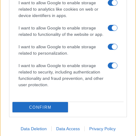
I want to allow Google to enable storage
Spettacolo
related to analytics like cookies on web or
Contributors
device identifiers in apps.
Wondernet
Facebook
I want to allow Google to enable storage
Giuliana Sgrena
related to functionality of the website or app.
Twitter
I want to allow Google to enable storage
Google News
related to personalization.
Mastodon
I want to allow Google to enable storage
related to security, including authentication
Cookie Policy
functionality and fraud prevention, and other
user protection.
Preferenze Privacy
CONFIRM
©2021 Globalist.it • All right reserved.
Data Deletion
Data Access
Privacy Policy
Syndication