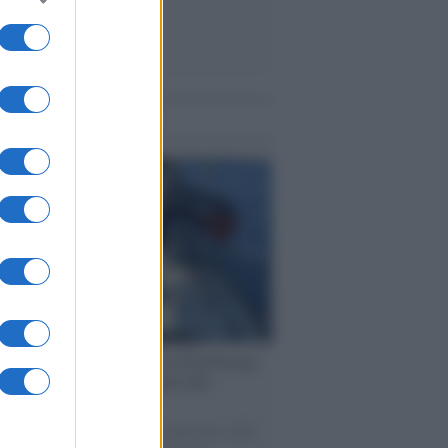
me notizie
ervista /
Marco Croatti e la Flottilla per
 le nostre vele gonfie grazie alla
vazione popolare
natore M5S racconta la sua esperienza sulle