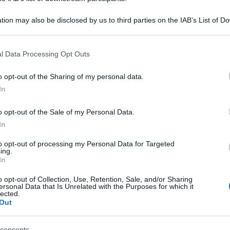
tion may also be disclosed by us to third parties on the IAB’s List of 
 that may further disclose it to other third parties.
 that this website/app uses one or more Google services and may gath
l Data Processing Opt Outs
including but not limited to your visit or usage behaviour. You may click 
 to Google and its third-party tags to use your data for below specifi
o opt-out of the Sharing of my personal data.
ogle consent section.
fatto scattare qualcosa nella testa di Carolina
In
itirarsi. La confessione della campionessa ha
o opt-out of the Sale of my Personal Data.
ei ha spiegato: “Sono dieci anni che dedico tutta
In
icato amici, affetti, e sudato ogni singola
to opt-out of processing my Personal Data for Targeted
he lo sfizio di salire sul palco più alto del mondo
ing.
In
prendermi la mia vita”.
o opt-out of Collection, Use, Retention, Sale, and/or Sharing
ersonal Data that Is Unrelated with the Purposes for which it
dee molto chiare: “Mi piacerebbe dedicarmi
lected.
Out
uri campioni. Poi vorrei finire gli studi
ione arte. Mi piace dipingere, ho in progetto di
consents