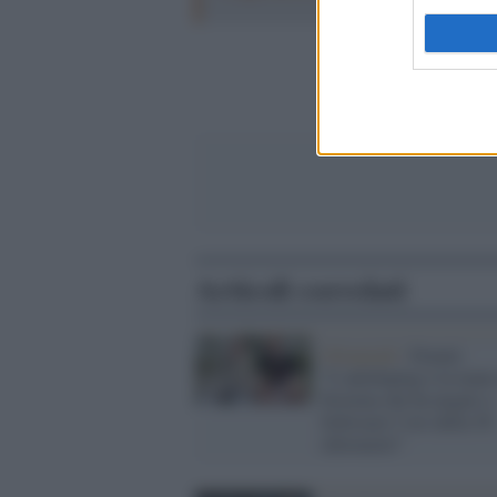
Articoli correlati
Olimpiadi /
Donati:
"L’antidoping è in mano
Sistema che ha negato a
Schwazer l’oro della 50
chilometri”