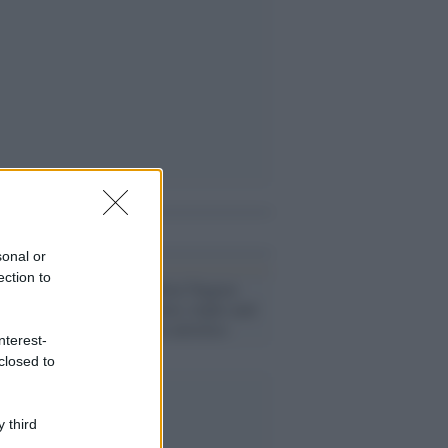
i anche
sonal or
ection to
Olimpiadi, Mirai Nagasu
entra nella storia: triplo axel
nel pattinaggio artistico
nterest-
closed to
 third