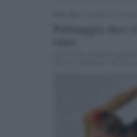
Home
>
Sport
>
Pattinaggio choc: Carolina Ko
Pattinaggio choc: 
ritiro
Dopo la vittoria al Mondiale la pattinatric
anni. Potrei smetterla qui". Nel futuro a