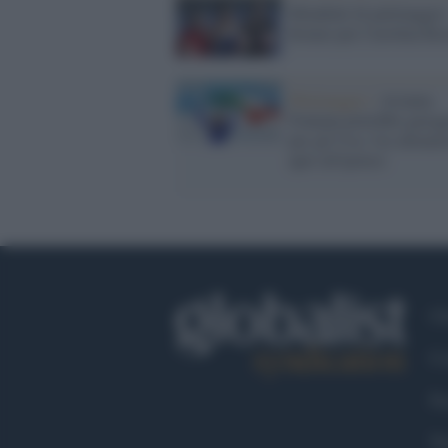
Mondiali di pattinaggio
bronzo per Carolina Ko
PAttinaggio /
Arianna
Fontana potrebbe garegg
per gli Usa: l'ex allenat
apre all'ipotesi
Ch
Co
Fa
Tw