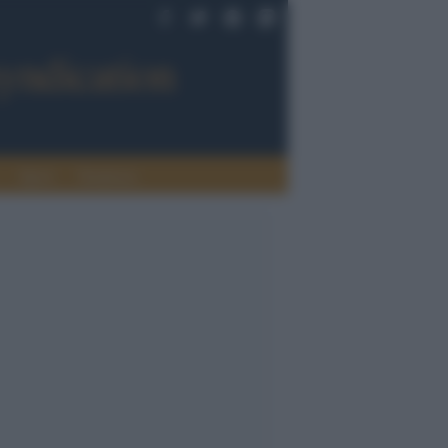
Sport
Tendenze