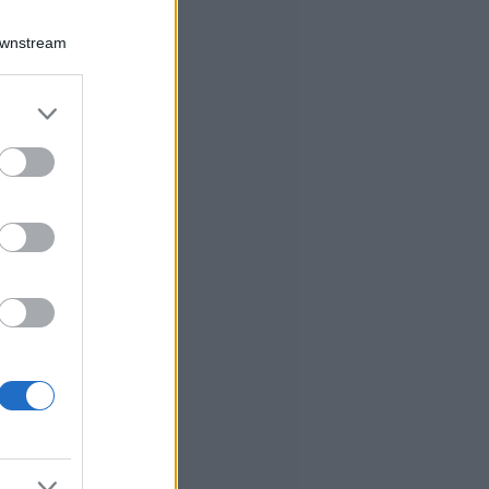
Downstream
er and store
to grant or
ed purposes