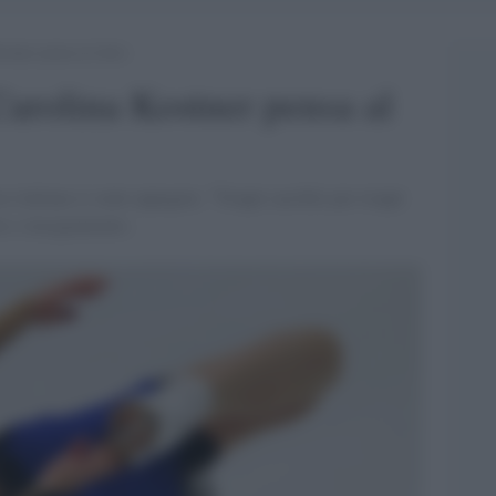
stner pensa al ritiro
Carolina Kostner pensa al
e italiana si sente appagata: "Troppi sacrifici per troppi
rte o insegnamento.