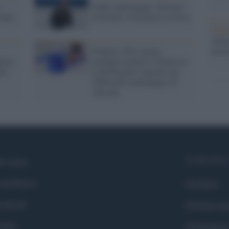
:
Sochi, pattinaggio: Kostner
stner
di bronzo. Ora pensa al ritiro
Tend
onlin
artic
Pechino 2022, prima
iare
medaglia azzurra: Francesca
ore
Lollobrigida è argento nei
3000 metri pattinaggio di
velocità
Syndication
i siamo
ntributors
Globalist
cebook
Globalscie
itter
Globalsport