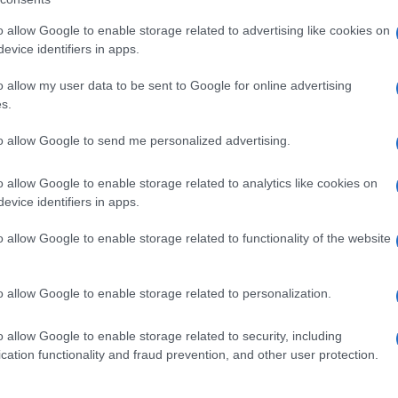
i trarre un musical, e da un anno creo da sola i
o allow Google to enable storage related to advertising like cookies on
he vengono poi impreziositi con cristalli
evice identifiers in apps.
o allow my user data to be sent to Google for online advertising
Ulti
s.
della Costner c’è anche una famiglia, magari con
to allow Google to send me personalized advertising.
ionico della marcia, che a breve sarà impegnato
i fa sapere di essersi presa un mese di tempo
o allow Google to enable storage related to analytics like cookies on
evice identifiers in apps.
o allow Google to enable storage related to functionality of the website
o allow Google to enable storage related to personalization.
pp
L'int
Gaza:
o allow Google to enable storage related to security, including
solle
cation functionality and fraud prevention, and other user protection.
Il Se
o e Ligabue: le mostre da non perdere della settimana