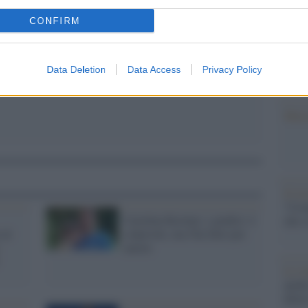
barch
dall'e
CONFIRM
tentat
servil
europ
Data Deletion
Data Access
Privacy Policy
dei m
Musi
Il ri
"Cron
Carolina Kostner, i giudici: è
che s
 al
colpevole, ma l'ha fatto per
amore
Lo st
anche
dietr