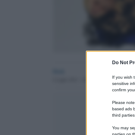
Do Not Pr
Desk
If you wish 
6 Luglio 2012 - 16.21
sensitive in
confirm your
Please note
based ads b
third parties
You may sepa
parties on t