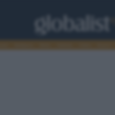
omia
Intelligence
Media
Ambiente
Cultura
Scienza