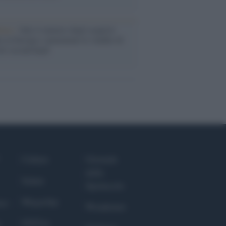
enze /
Sale il numero degli acquisti
e in Europa e aumentano le vendite di
oli second hand
Culture
Giornale
dello
Salute
Spettacolo
Megachip
nce
Wondernet
GiULia