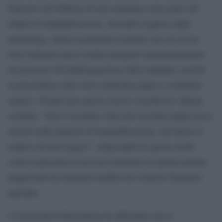
disposto sull’addome di una mummia come parte del
rituale di mummificazione. Secondo il parere degli
archeologi, stiamo assistendo al primo caso in cui un
testo letterario greco risulta integrato intenzionalmente
nel processo di imbalsamazione delle mummie, poiché
in precedenza erano noti solamente papiri a contenuto
magico. Proprio per questo motivo il professor Adiego
sostiene: “Non è la prima volta che troviamo papiri greci
inseriti nelle pratiche di mummificazione, ma finora si
trattava di testi magici”, rimarcando in questo modo
come la presenza di un testo letterario di questa portata
rappresenti un elemento inedito nel contesto funerario
egiziano.
L’Università di Barcellona ha affermato che il