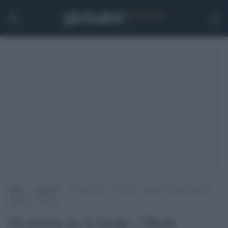
Home
>
Speciali
>
Un poema tra le bende: l’Iliade riemerge da una
mummia romana
Un poema tra le bende: l’Iliade