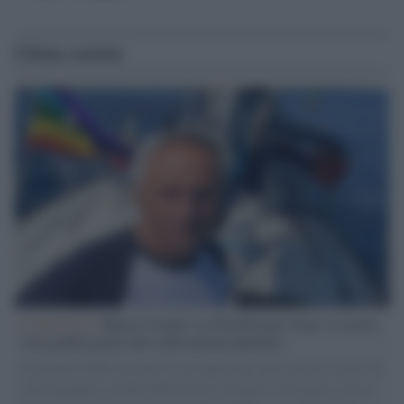
Ultime notizie
L'intervista /
Marco Croatti e la Flottilla per Gaza: le nostre
vele gonfie grazie alla sollevazione popolare
Il Senatore M5S racconta la sua esperienza sulle barche cariche di
aiuti umanitari assalite dall'esercito israeliano. Una guerra atroce,