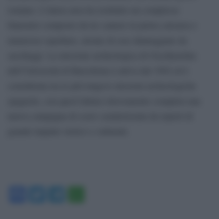
romano. L’intera area ha restituito un complesso
funerario composto da tre camere in pietra calcarea e
numerose sepolture, alcune di esse danneggiate da
saccheggi. La missione archeologica di Oxyrhynchus
dell’Università di Barcellona è attiva dal 1992 ed è
considerata tra le più longeve missioni archeologiche
spagnole, con quest’ultimo ritrovamento completa una
nuova campagna di scavo caratterizzata da reperti di
grande impatto storico e culturale.
Facebook
Twitter
Telegram
WhatsApp