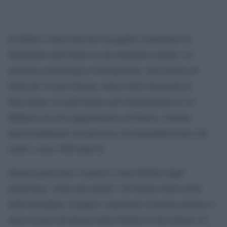
In Egitto è stato ritrovato un papiro contenente un
frammento dell’Iliade in una mummia romana. La
missione archeologica Oxyrhynchus, dell’Istituto di
Studi del Vicino Oriente Antico dell’Università di
Barcellona, ha individuato nell’insediamento di Al
Bahnasa un testo appartenente ad Omero, inserito
intenzionalmente nel processo di mummificazione che
risale a circa 1600 anni fa.
Questa particolare scoperta è stata definita dagli
archeologi “senza precedenti” all’interno della storia
della disciplina. Il papiro contenente il poema omerico è
stato trovato all’interno della Tomba 65 del Settore 22,