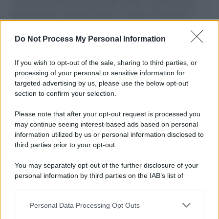
il tentativo di disumanizzazione delle vittime, il servilismo del
governo italiano e degli altri europei, il ritorno al colonialismo.
L'importanza dei movimenti.
Do Not Process My Personal Information
Musica /
Al maestro Francesco Guccini
If you wish to opt-out of the sale, sharing to third parties, or
processing of your personal or sensitive information for
targeted advertising by us, please use the below opt-out
section to confirm your selection.
Il ricordo /
Quando Guccini raccontava le "Cronache
epafaniche": l'intervista all'artista che si definiva un
Please note that after your opt-out request is processed you
'narratore'
may continue seeing interest-based ads based on personal
information utilized by us or personal information disclosed to
third parties prior to your opt-out.
Lo studio /
Disinformazione russa e destra: anche la
You may separately opt-out of the further disclosure of your
macchina propagandistica di Putin dietro la crisi di Ceuta
personal information by third parties on the IAB’s list of
downstream participants.
Personal Data Processing Opt Outs
This information may also be disclosed by us to third parties
Tendenze /
Sale il numero degli acquisti online in Europa e
on the IAB’s List of Downstream Participants that may further