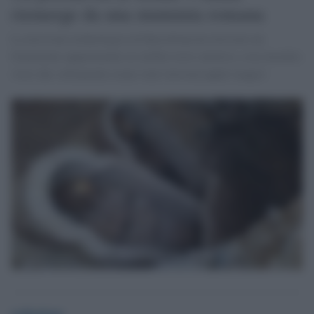
riemerge da una mummia romana
La missione archeologica di Barcellona ha ritrovato un
frammento appartenente al celebre testo omerico, cosa insolita
visto che solitamente erano stati ritrovati papiri magici
redazione