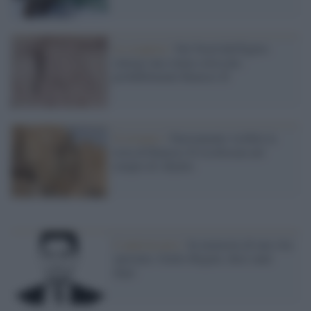
La scoperta /
Nel Nord dell'Egitto
emerge una statua colossale,
probabilmente Ramses II
Il restauro /
Nuovamente visibile la
testa di Ramses II ricollocata nel
tempio di Abydos
L’anniversario /
In memoria di una vita
spezzata: Giulio Regeni, dieci anni
dopo