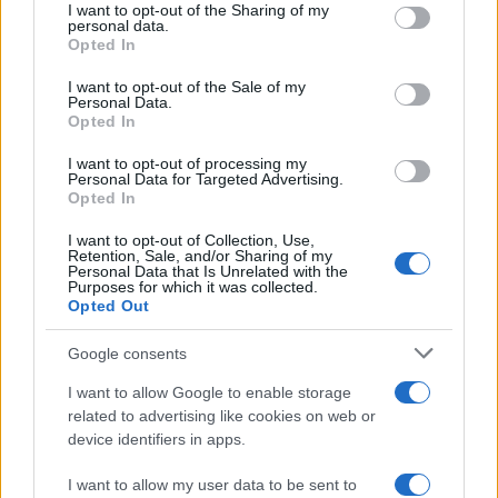
I want to opt-out of the Sharing of my
aumentano le vendite di articoli second hand
disclose it to other third parties.
personal data.
Opted In
Please note that this website/app uses one or more Google
services and may gather and store information including but
I want to opt-out of the Sale of my
Personal Data.
not limited to your visit or usage behaviour. You may click to
Opted In
grant or deny consent to Google and its third-party tags to
use your data for below specified purposes in below Google
I want to opt-out of processing my
consent section.
Personal Data for Targeted Advertising.
Opted In
I want to opt-out of Collection, Use,
Retention, Sale, and/or Sharing of my
Personal Data that Is Unrelated with the
Purposes for which it was collected.
Opted Out
Syndication
Culture
Google consents
Salute
Globalist
I want to allow Google to enable storage
related to advertising like cookies on web or
Megachip
Globalscience
device identifiers in apps.
GiULia
Globalsport
I want to allow my user data to be sent to