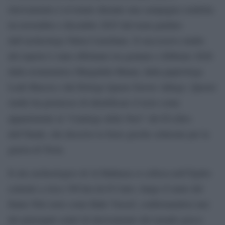
ritrovamento è avvenuto durante una campagna condotta
tra novembre e dicembre 2025 dal team guidato
dall’archeologo Núria Castellano. Il successivo studio
del reperto è stato effettuato tra gennaio e febbraio 2026
dalla restauratrice Margalida Munar, dalla papirologa
Leah Mascia e dal filologo Ignasi-Xavier Adiego. Questo
studio ha permesso di identificare il testo come
appartenente al “Catalogo delle Navi” del II Libro
dell’Iliade, che descrive le forze greche schierate per la
guerra di Troia.
Il sito archeologico di Al Bahnasa si colloca nell’Egitto
centrale a circa 190 km da Il Cairo, lungo il ramo del
fiume Nilo noto come Bahr Yussef, confermandosi uno
dei principali centri di ritrovamento del mondo greco-