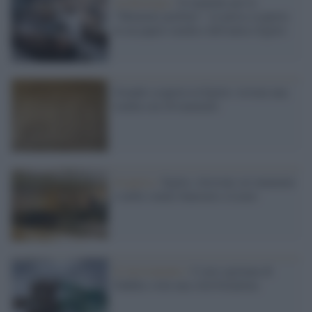
Archeologia /
Il manuale per le
"Mummie perfette": la nuova scoperta
in un papiro medico dell'antico Egitto
Grande scoperta in Egitto: trovata una
tomba con 28 mummie
Scoperta /
Egitto, ritrovate sei mummie
e mille statue funerarie a Luxor
Il ritrovamento /
L'oasi egiziana di
Dakhla svela una città bizantina