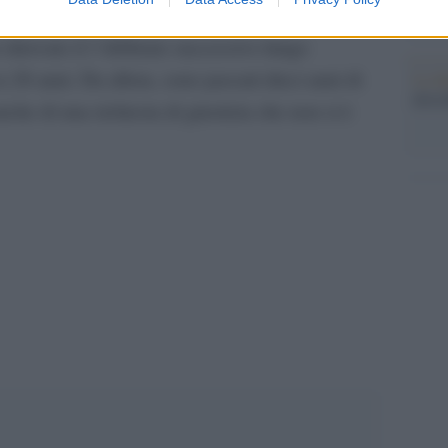
con R
l suo dottorato all’università di Cambridge. Il suo
 ritrovato il 3 febbraio successivo lungo
 28 anni. Da allora, sono passati dieci anni di
La da
dovre
nche di una richiesta di giustizia che non si è
pp