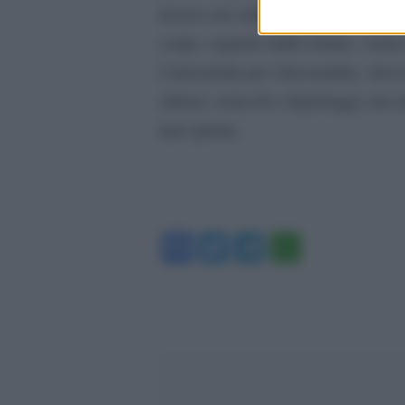
ricerca sui sindacati egiziani per i
corpo, segnato dalle torture, venne
l’autostrada per Alessandria. Aveva
silenzi, ostacoli e depistaggi, ma a
mai spenta.
Facebook
Twitter
Telegram
WhatsA