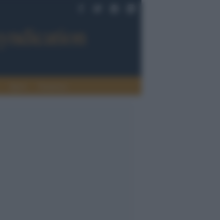
Sport
Tendenze