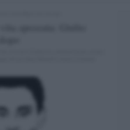
zzata: Giulio Regeni, dieci anni dopo
vita spezzata: Giulio
 dopo
ovane ricercatore friulano tra commemorazioni, un docu-
ggio del presidente Mattarella, mentre la famiglia