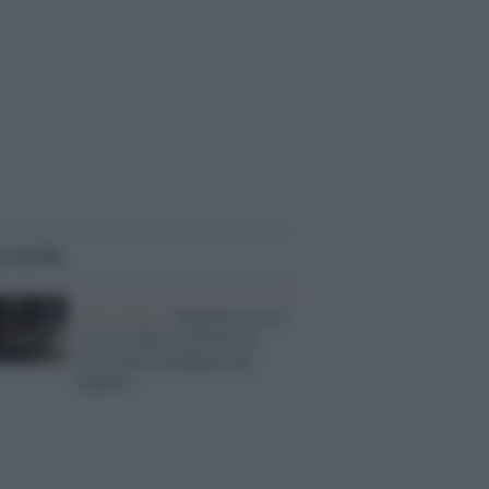
i anche
Gioia Tauro /
Ragazzo ucciso
con un colpo di pistola in
testa nelle campagne del
reggino