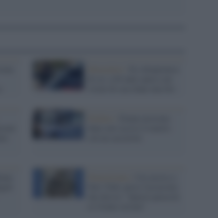
cina
Moncalieri /
Ex olimpionica
di sci, a 84 anni spara a un
a
vicino di casa dopo una lite
Pachino /
Donna arrestata
rcato
dopo aver ucciso il marito
eno
con un cacciavite
Ramy
Pennsylvania /
Ceo ucciso a
gati
New York, preso l'assassino
che diceva: "Questi parassiti
se l'erano cercata"