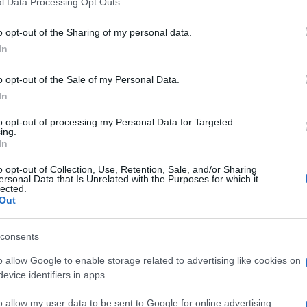
l Data Processing Opt Outs
ntinua a star loro accanto. Ha poi sottolineato
including but not limited to your visit or usage behaviour. You may click 
 to Google and its third-party tags to use your data for below specifi
e di giovani aperti mentalmente e attenti agli
o opt-out of the Sharing of my personal data.
ogle consent section.
In
o anche il recente caso di Alberto Trentini,
o opt-out of the Sale of my Personal Data.
Ulti
In
Tutto il male del
ta anche l’uscita del docu-film
to opt-out of processing my Personal Data for Targeted
ste mai arrivate sul rapimento e sull’omicidio del
ing.
In
ato in anteprima proprio nella giornata
o opt-out of Collection, Use, Retention, Sale, and/or Sharing
umicello Villa Vicentina.
ersonal Data that Is Unrelated with the Purposes for which it
lected.
Out
enitori e per il sindaco, da parte del presidente
la
, che ha definito il rapimento e il barbaro
consents
rita ancora aperta nel corpo della comunità
L'int
o allow Google to enable storage related to advertising like cookies on
 stato rivolto a Paola e Claudio Regeni, indicati
Gaza:
evice identifiers in apps.
solle
nazione nella ricerca della verità, un’esigenza
o allow my user data to be sent to Google for online advertising