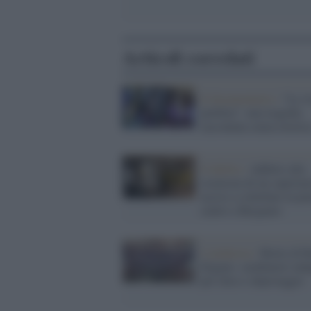
Articoli correlati
Il documentario /
“La vi
perfetta”: una tragedia
raccontata senza retoric
Il delitto /
Addetto alla
sicurezza di un superme
ucciso a coltellate in pi
centro a Bergamo
L'inchiesta /
Morte di 
Elgami: carabinieri inda
per falso e depistaggio