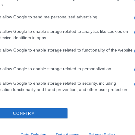
Il Se
olo. Una vita “ignobilmente spezzata”, ha
s.
barch
 verità e giustizia non possono accettare
dall'e
to allow Google to send me personalized advertising.
tentat
pi fondanti del nostro ordinamento e delle
servil
o allow Google to enable storage related to analytics like cookies on
 espresso rispetto e gratitudine verso chi, in
europ
evice identifiers in apps.
dei m
ne per rispondere alla sete di verità storica e
o allow Google to enable storage related to functionality of the website
Cisg
dal c
sidente della Repubblica, la piena collaborazione
giorn
o allow Google to enable storage related to personalization.
stratura italiana, ancora oggi un banco di prova
o allow Google to enable storage related to security, including
curare i responsabili alla giustizia. Nella
Gior
cation functionality and fraud prevention, and other user protection.
ha rinnovato la propria vicinanza alla famiglia
colon
dell'
moria di Giulio, facendo luce sulle circostanze
CONFIRM
gnato il suo tragico destino.
Lo sc
l 25 gennaio 2016, mentre stava svolgendo una
sull’
Data Deletion
Data Access
Privacy Policy