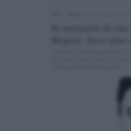
Home
>
Speciali
>
In memoria di una vita spe
In memoria di una 
Regeni, dieci anni
Fiumicello Villa Vicentina ricorda il gi
film “Tutto il male del mondo” e il messa
continua a chiedere verità e giustizia