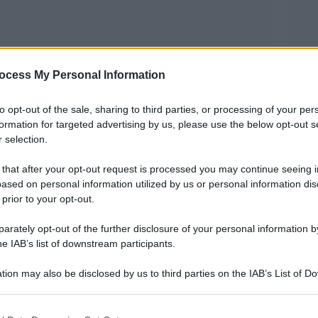
ocess My Personal Information
to opt-out of the sale, sharing to third parties, or processing of your per
formation for targeted advertising by us, please use the below opt-out s
iulio Regeni, questa vicenda resta ancora una
 selection.
 svolta a Fiumicello Villa Vicentina, suo paese
 that after your opt-out request is processed you may continue seeing i
azione in ricordo del giovane ricercatore
ased on personal information utilized by us or personal information dis
 prior to your opt-out.
rately opt-out of the further disclosure of your personal information by
magini e musica per Giulio
”, il padre Claudio
he IAB’s list of downstream participants.
 sono un lungo periodo, ma per la famiglia
tion may also be disclosed by us to third parties on the IAB’s List of 
l loro lungo percorso, un cammino che sperano
 that may further disclose it to other third parties.
cesso e con una sentenza della Corte
 that this website/app uses one or more Google services and may gath