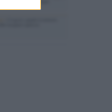
abat e trama contro la Spagna
ta /
L'8 agosto, quando la memoria
bbe insegnarci qualcosa