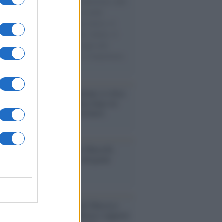
natore M5S racconta la sua esperienza sulle
e cariche di aiuti umanitari assalite
sercito israeliano. Una guerra atroce, il
ivo di disumanizzazione delle vittime, il
ismo del governo italiano e degli altri
ei, il ritorno al colonialismo. L'importanza
ovimenti.
iordania /
L’esercito israeliano si ritira
ampo profughi di Qalandiya dopo tre
i di violenze contro i palestinesi
nalismo /
Addio a Stefano Marcelli,
na della Rai di Firenze e dirigente
Usigrai
enario /
Ceuta, l’ombra del Marocco
assalto mentre Trump rafforza i rapporti