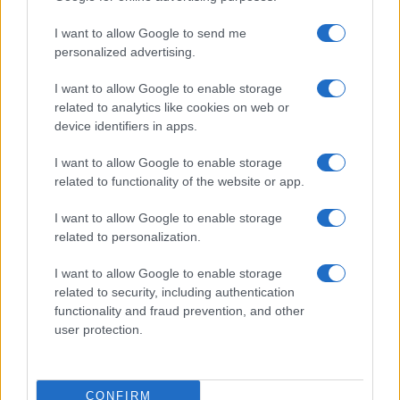
Prima Pagina
I want to allow Google to send me
personalized advertising.
Giornale dello
Chi siamo
I want to allow Google to enable storage
Spettacolo
related to analytics like cookies on web or
Contributors
device identifiers in apps.
Wondernet
Facebook
I want to allow Google to enable storage
Giuliana Sgrena
related to functionality of the website or app.
Twitter
I want to allow Google to enable storage
Google News
related to personalization.
Mastodon
I want to allow Google to enable storage
related to security, including authentication
Cookie Policy
functionality and fraud prevention, and other
user protection.
Preferenze Privacy
CONFIRM