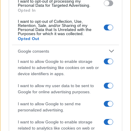
I want to opt-out of processing my
consent section.
Personal Data for Targeted Advertising.
Opted In
I want to opt-out of Collection, Use,
Retention, Sale, and/or Sharing of my
Personal Data that Is Unrelated with the
Purposes for which it was collected.
Opted Out
Syndication
Culture
Google consents
Salute
Globalist
I want to allow Google to enable storage
related to advertising like cookies on web or
Megachip
Globalscience
device identifiers in apps.
GiULia
Globalsport
I want to allow my user data to be sent to
Google for online advertising purposes.
Prima Pagina
I want to allow Google to send me
personalized advertising.
Giornale dello
Chi siamo
I want to allow Google to enable storage
Spettacolo
related to analytics like cookies on web or